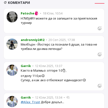
КОМЕНТАРИ
Patoche
•
18 Юли, 10:54
H7M5J4RY можете да се запишете за приятелския
турнир
andronniy2412
•
20 Сеп 2025, 17:38
Мелбърн - Йостерс са познали 6 души, за това не
трябва ли да има легенда?
Garrik
•
12 Юли 2025, 13:37
Както в Малмьо: отгоре 1:0👌,
отдолу 11:0,ю😉
Супер, а как ако отбележат единадесет😥
Garrik
•
12 Юли 2025, 13:34
•
@Alex_Trust
Добре дошъл...