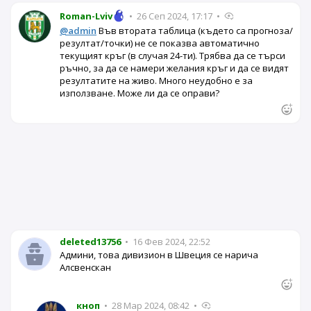
Roman-Lviv
•
26 Сеп 2024, 17:17
•
@admin
Във втората таблица (където са прогноза/
резултат/точки) не се показва автоматично
текущият кръг (в случая 24-ти). Трябва да се търси
ръчно, за да се намери желания кръг и да се видят
резултатите на живо. Много неудобно е за
използване. Може ли да се оправи?
deleted13756
•
16 Фев 2024, 22:52
Админи, това дивизион в Швеция се нарича
Алсвенскан
кноп
•
28 Мар 2024, 08:42
•