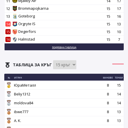
Mjallby AIF
11
14
17
Brommapojkarna
12
15
17
Goteborg
13
15
16
Orgryte IS
14
15
13
Degerfors
15
15
10
Halmstad
16
15
7
ПОДРОБНА ТАБЛИЦА
ТАБЛИЦА ЗА КРЪГ
№
ИГРАЧ
МАЧОВЕ
ТОЧКИ
ЮраМеталл
8
15
Beliy1312
8
14
moldova84
8
14
ibwe777
8
13
A. K.
8
13