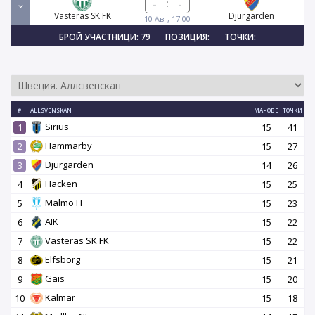
:
Vasteras SK FK
Djurgarden
10 Авг, 17:00
БРОЙ УЧАСТНИЦИ: 79
ПОЗИЦИЯ:
ТОЧКИ:
#
ALLSVENSKAN
МАЧОВЕ
ТОЧКИ
Sirius
1
15
41
Hammarby
2
15
27
Djurgarden
3
14
26
Hacken
4
15
25
Malmo FF
5
15
23
AIK
6
15
22
Vasteras SK FK
7
15
22
Elfsborg
8
15
21
Gais
9
15
20
Kalmar
10
15
18