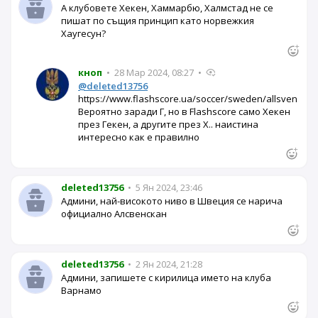
А клубовете Хекен, Хаммарбю, Халмстад не се
пишат по същия принцип като норвежкия
Хаугесун?
кноп
•
28 Мар 2024, 08:27
•
@deleted13756
https://www.flashscore.ua/soccer/sweden/allsvenskan
Вероятно заради Г, но в Flashscore само Хекен
през Гекен, а другите през Х.. наистина
интересно как е правилно
deleted13756
•
5 Ян 2024, 23:46
Админи, най-високото ниво в Швеция се нарича
официално Алсвенскан
deleted13756
•
2 Ян 2024, 21:28
Админи, запишете с кирилица името на клуба
Варнамо