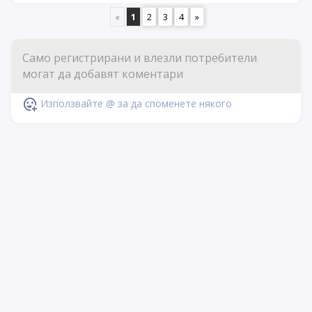
«
1
2
3
4
»
Използвайте @ за да споменете някого