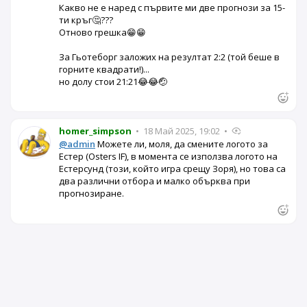
Какво не е наред с първите ми две прогнози за 15-
ти кръг🤔???
Отново грешка😁😁
За Гьотеборг заложих на резултат 2:2 (той беше в
горните квадрати!)...
но долу стои 21:21😂😂🤕
homer_simpson
•
18 Май 2025, 19:02
•
@admin
Можете ли, моля, да смените логото за
Естер (Osters IF), в момента се използва логото на
Естерсунд (този, който игра срещу Зоря), но това са
два различни отбора и малко обърква при
прогнозиране.