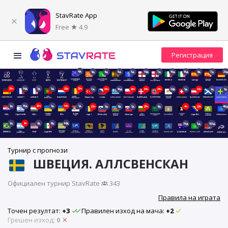
StavRate App
Free
4.9
4д
4д
4д
5д
5д
14д
7д
15д
15д
8д
7д
21д
23ч
14д
1д
1д
22ч
23ч
7д
21ч
15д
23ч
21ч
21ч
22д
1д
22ч
1д
1д
1д
15д
20ч
1д
14ч
1д
22ч
1д
8д
1д
23ч
6д
4ч
22ч
40д
1д
2ч
2д
9д
48д
70д
5д
153д
Турнир с прогнози
ШВЕЦИЯ. АЛЛСВЕНСКАН
Официален турнир StavRate
·
343
Правила на играта
Точен резултат:
+3
Правилен изход на мача:
+2
Грешен изход:
0