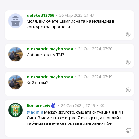
deleted13756
•
26 Мар 2025, 21:47
Моля, включете шампионата на Исландия в
конкурса за прогнози.
oleksandr-mayboroda
•
31 Окт 2024, 07:20
Добавете към ТМ?
oleksandr-mayboroda
•
31 Окт 2024, 07:19
Кой е там?
Roman-Lviv
•
26 Сеп 2024, 17:19
•
@admin
Между другото, същата ситуация е в Ла
Лига. В момента се играе 7-ият кръг, а в онлайн
таблицата вече се показва изиграният 6-и.