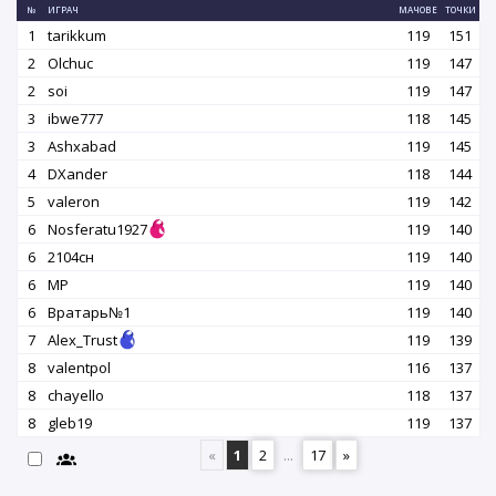
№
ИГРАЧ
МАЧОВЕ
ТОЧКИ
1
tarikkum
119
151
2
Olchuc
119
147
2
soi
119
147
3
ibwe777
118
145
3
Ashxabad
119
145
4
DXander
118
144
5
valeron
119
142
6
Nosferatu1927
119
140
6
2104сн
119
140
6
MP
119
140
6
Вратарь№1
119
140
7
Alex_Trust
119
139
8
valentpol
116
137
8
chayello
118
137
8
gleb19
119
137
«
1
2
...
17
»