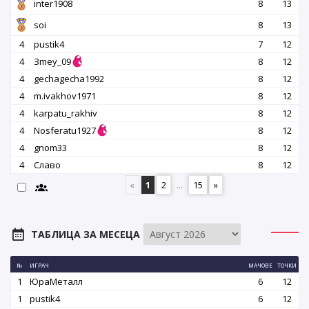
inter1908
8
13
soi
8
13
4
pustik4
7
12
4
Зmey_09
8
12
4
gechagecha1992
8
12
4
m.ivakhov1971
8
12
4
karpatu_rakhiv
8
12
4
Nosferatu1927
8
12
4
gnom33
8
12
4
Славо
8
12
«
1
2
...
15
»
ТАБЛИЦА ЗА МЕСЕЦА
№
ИГРАЧ
МАЧОВЕ
ТОЧКИ
1
ЮраМеталл
6
12
1
pustik4
6
12