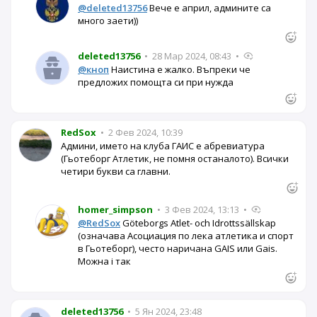
@deleted13756
Вече е април, админите са
много заети))
deleted13756
•
28 Мар 2024, 08:43
•
@кноп
Наистина е жалко. Въпреки че
предложих помощта си при нужда
RedSox
•
2 Фев 2024, 10:39
Админи, името на клуба ГАИС е абревиатура
(Гьотеборг Атлетик, не помня останалото). Всички
четири букви са главни.
homer_simpson
•
3 Фев 2024, 13:13
•
@RedSox
Göteborgs Atlet- och Idrottssällskap
(означава Асоциация по лека атлетика и спорт
в Гьотеборг), често наричана GAIS или Gais.
Можна і так
deleted13756
•
5 Ян 2024, 23:48