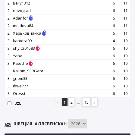
2
Beliy1312
6
11
2
novograd
6
11
2
Adanfor
6
11
2
moldova84
6
11
2
Харьковчанка
6
11
3
kantora09
4
10
3
shylc201583
6
10
3
Yana
6
10
3
Patoche
6
10
3
Kalinin_SERGant
6
10
3
gnom33
6
10
3
ibwe777
6
10
3
Oresst
6
10
«
1
2
...
15
»
ШВЕЦИЯ. АЛЛСВЕНСКАН