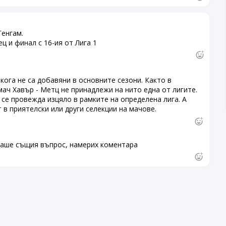
Генгам.
 и финал с 16-ия от Лига 1
ога не са добавяни в основните сезони. Както в
мач Хавър - Метц не принадлежи на нито една от лигите.
се провежда изцяло в рамките на определена лига. А
в приятелски или други селекции на мачове.
маше същия въпрос, намерих коментара