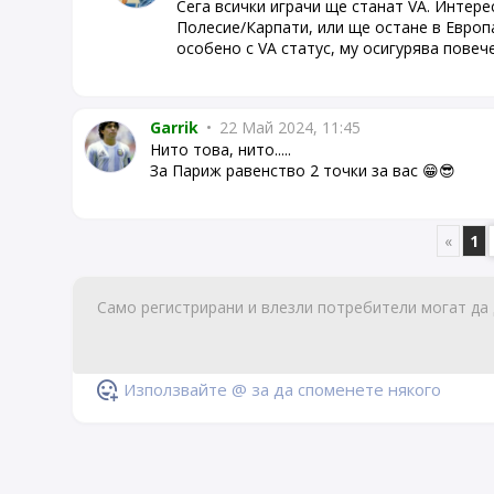
Сега всички играчи ще станат VA. Интере
Полесие/Карпати, или ще остане в Европ
особено с VA статус, му осигурява повеч
Garrik
•
22 Май 2024, 11:45
Нито това, нито.....
За Париж равенство 2 точки за вас 😁😎
«
1
Използвайте @ за да споменете някого