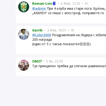
Roman-Lviv
•
6 Фев, 12:25
•
@admin
При 4 клуба има стари лога: Булонь,
„АМИЕН" се пише с апостроф, поправете го
Garrik
•
3 Фев, 16:31
•
@Lider2009
Поздравления на Лидера с юбил
200-награда
(един от 5 с такъв показател👏👏👏)
OM27
•
5 Ян, 22:59
Тук принципно трябва да спечели шампионата