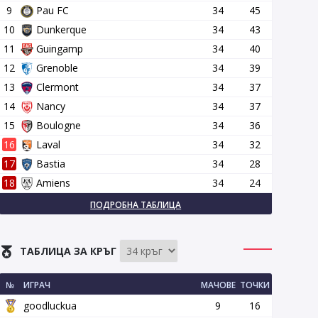
9
Pau FC
34
45
10
Dunkerque
34
43
11
Guingamp
34
40
12
Grenoble
34
39
13
Clermont
34
37
14
Nancy
34
37
15
Boulogne
34
36
16
Laval
34
32
17
Bastia
34
28
18
Amiens
34
24
ПОДРОБНА ТАБЛИЦА
ТАБЛИЦА ЗА КРЪГ
№
ИГРАЧ
МАЧОВЕ
ТОЧКИ
goodluckua
9
16