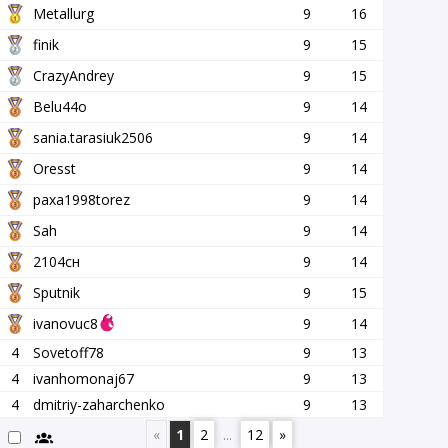
Metallurg
9
16
finik
9
15
CrazyAndrey
9
15
Belu44o
9
14
sania.tarasiuk2506
9
14
Oresst
9
14
paxa1998torez
9
14
Sah
9
14
2104сн
9
14
Sputnik
9
15
ivanovuc8
9
14
4
Sovetoff78
9
13
4
ivanhomonaj67
9
13
4
dmitriy-zaharchenko
9
13
«
1
2
...
12
»