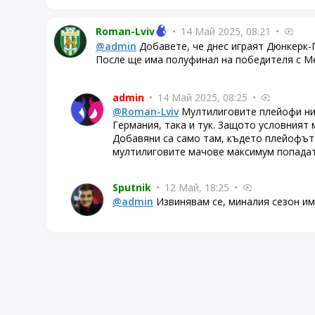
Roman-Lviv
•
14 Май 2025, 08:21
•
@admin
Добавете, че днес играят Дюнкерк-
После ще има полуфинал на победителя с Мец
admin
•
14 Май 2025, 08:25
•
@Roman-Lviv
Мултилиговите плейофи ник
Германия, така и тук. Защото условният 
Добавяни са само там, където плейофът 
мултилиговите мачове максимум попадат 
Sputnik
•
12 Май, 18:25
•
@admin
Извинявам се, миналия сезон и