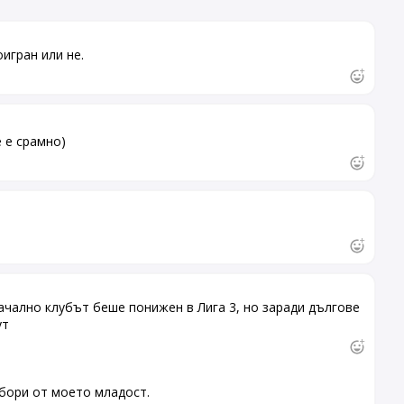
игран или не.
е е срамно)
чално клубът беше понижен в Лига 3, но заради дългове
ут
бори от моето младост.