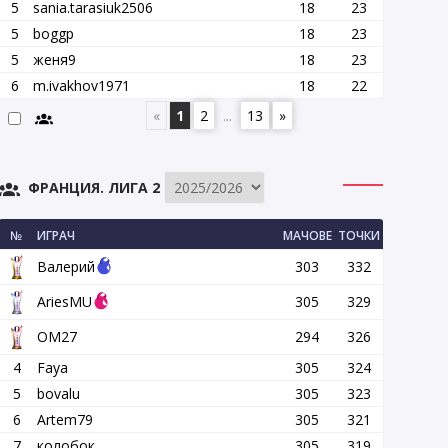
5
sania.tarasiuk2506
18
23
5
boggp
18
23
5
женя9
18
23
6
m.ivakhov1971
18
22
«
1
2
...
13
»
ФРАНЦИЯ. ЛИГА 2
№
ИГРАЧ
МАЧОВЕ
ТОЧКИ
Валерий
303
332
AriesMU
305
329
OM27
294
326
4
Faya
305
324
5
bovalu
305
323
6
Artem79
305
321
7
колобок
305
319