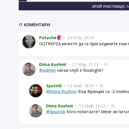
БРОЙ УЧАСТНИЦИ: 1
КОМЕНТАРИ
Patoche
•
24 Юли, 09:34
GQTRKPZA можете да се присъедините към 
Dima Kushnir
•
27 Мар, 21:21
•
@admin
какъв клуб е Boulogne?
Sputnik
•
12 Май, 18:10
•
@Dima Kushnir
Във Франция са -2 плейо
Dima Kushnir
•
12 Май, 18:52
•
@Sputnik
Кого попитахте? Мене ли пита