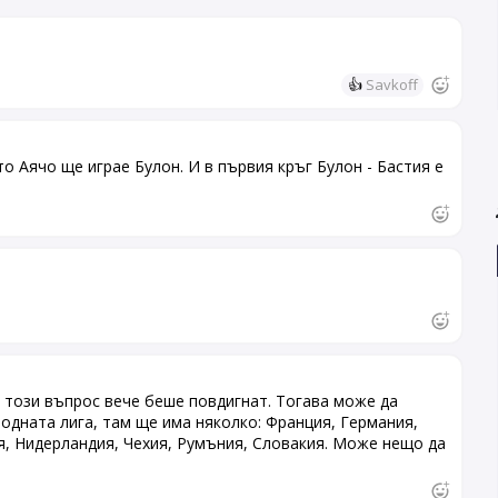
👍
Savkoff
о Аячо ще играе Булон. И в първия кръг Булон - Бастия е
 този въпрос вече беше повдигнат. Тогава може да
дната лига, там ще има няколко: Франция, Германия,
, Нидерландия, Чехия, Румъния, Словакия. Може нещо да