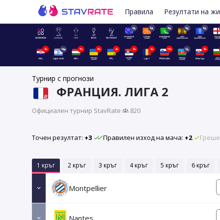
Правила
Резултати на ж
3д
3д
3д
3д
3д
8ч
14д
7ч
3ч
2ч
8ч
9ч
11ч
7д
9ч
Турнир с прогнози
ФРАНЦИЯ. ЛИГА 2
Официален турнир StavRate
·
820
Точен резултат:
+3
Правилен изход на мача:
+2
Греше
1 кръг
2 кръг
3 кръг
4 кръг
5 кръг
6 кръг
Montpellier
Nantes