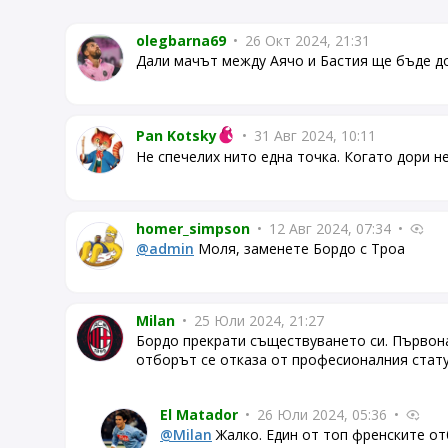
olegbarna69
•
26 Окт 2024, 21:31
Дали мачът между Аячо и Бастия ще бъде до
Pan Kotsky
•
31 Авг 2024, 10:11
Не спечелих нито една точка. Когато дори н
homer_simpson
•
12 Авг 2024, 07:34
•
@admin
Моля, заменете Бордо с Троа
Milan
•
25 Юли 2024, 21:27
Бордо прекрати съществуването си. Първона
отборът се отказа от професионалния стат
El Matador
•
26 Юли 2024, 05:36
•
@Milan
Жалко. Един от топ френските от