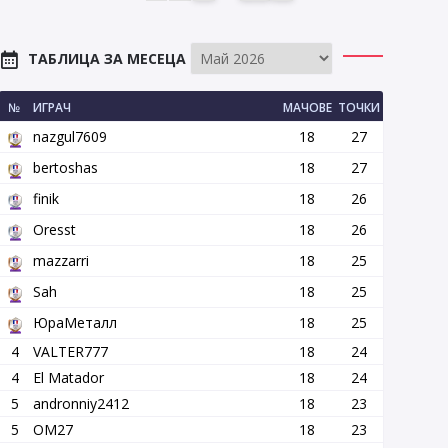
ТАБЛИЦА ЗА МЕСЕЦА
№
ИГРАЧ
МАЧОВЕ
ТОЧКИ
nazgul7609
18
27
bertoshas
18
27
finik
18
26
Oresst
18
26
mazzarri
18
25
Sah
18
25
ЮраМеталл
18
25
4
VALTER777
18
24
4
El Matador
18
24
5
andronniy2412
18
23
5
OM27
18
23