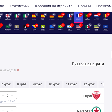
иво
Статистики
Класация на играчите
Новини
Премиум
13д
6д
4ч
13д
12ч
8ч
8ч
9ч
14д
13д
7д
6д
20д
9ч
5д
12ч
11ч
14ч
7д
47д
16ч
12ч
39д
Правила на играта
н изход:
0
7 кръг
8 кръг
9 кръг
10 кръг
11 кръг
12 кръг
13 кръг
:
Dijon
днес, 18:45
:
Red Star