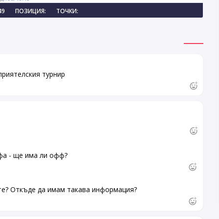
49
ПОЗИЦИЯ:
ТОЧКИ:
приятелския турнир
фа - ще има ли офф?
те? Откъде да имам такава информация?