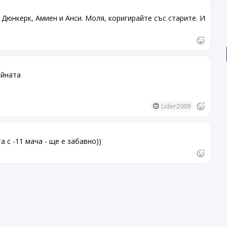
 Дюнкерк, Амиен и Анси. Моля, коригирайте със старите. И
ейната
🙃
Lider2009
 с -11 мача - ще е забавно))