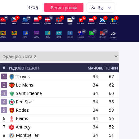
Вход
6д
8ч
14д
6ч
1д
5ч
21д
9ч
8ч
7ч
6ч
69д
4д
152д
#
РЕДОВЕН СЕЗОН
МАЧОВЕ
ТОЧКИ
1
Troyes
34
67
2
Le Mans
34
62
3
Saint Etienne
34
60
4
Red Star
34
58
14 кръг
15 кръг
16 кръг
17 кръг
18 кръг
19 кръг
5
Rodez
34
58
6
Reims
34
56
7
Annecy
34
52
8
Montpellier
34
51