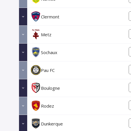
Clermont
Metz
Sochaux
Pau FC
Boulogne
Rodez
Dunkerque