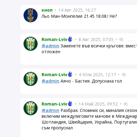
кноп
•
14 Авг 2025, 16:27
Льо Ман-Монпелие 21.45 18.08.! Не?
Roman-Lviv
•
8 Авг 2025, 07:05
•
@admin
Заменете във всички кръгове: вмест
отложен
Roman-Lviv
•
4 Юли 2025, 12:17
•
@admin
Аячо - Бастия. Допуснаха гол
Roman-Lviv
•
14 Май 2025, 09:52
•
@admin
Разбрах. Спомних си, миналия сезон
включим междулиговите мачове в Междунаро
Шотландия, Швейцария, Украйна, Португалия
съм пропуснал