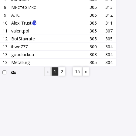
8
Мистер Икс
305
313
9
A. K.
305
312
10
Alex_Trust
305
311
11
valentpol
305
307
12
BotStavrate
305
305
13
ibwe777
300
304
13
goodluckua
303
304
13
Metallurg
305
304
«
1
2
...
15
»