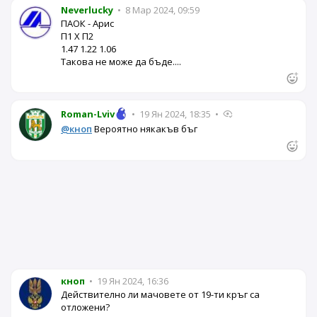
Neverlucky
•
8 Мар 2024, 09:59
ПАОК - Арис
П1 X П2
1.47 1.22 1.06
Такова не може да бъде....
Roman-Lviv
•
19 Ян 2024, 18:35
•
@кноп
Вероятно някакъв бъг
кноп
•
19 Ян 2024, 16:36
Действително ли мачовете от 19-ти кръг са
отложени?