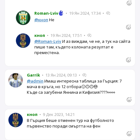
Roman-Lviv
•
19 Ян 2024, 17:34
•
@кноп
Не
кноп
•
19 Ян 2024, 17:51
•
@Roman-Lviv
И аз виждам, че не, а тук на сайта
пише там, където колоната резултат е
преместена.
Garrik
•
13 Ян 2024, 09:13
•
@admin
Имаш интересна таблица за Гърция: 7
мача в кръга, но 12 отбора🙂🙃🙃😎
Къде са загубени Яннина и Кифизия????👀👀
кноп
•
9 Дек 2023, 14:21
В Гърция беше отменен тур на футболното
първенство поради смъртта на фен