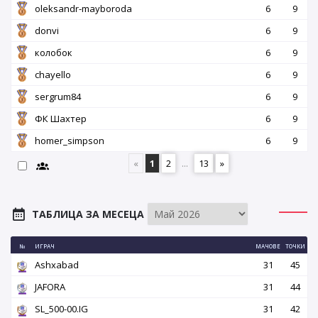
oleksandr-mayboroda
6
9
donvi
6
9
колобок
6
9
chayello
6
9
sergrum84
6
9
ФК Шахтер
6
9
homer_simpson
6
9
«
1
2
...
13
»
ТАБЛИЦА ЗА МЕСЕЦА
№
ИГРАЧ
МАЧОВЕ
ТОЧКИ
Ashxabad
31
45
JAFORA
31
44
SL_500-00.IG
31
42