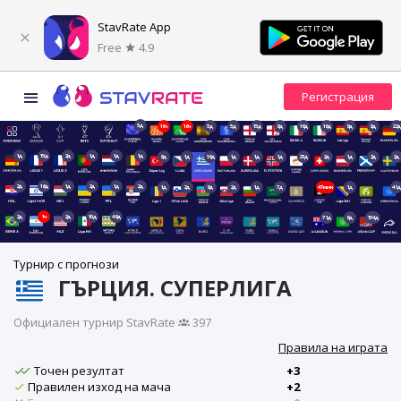
StavRate App
Free
4.9
5д
16ч
16ч
5д
5д
15д
8д
16д
16д
9д
8д
22д
1д
15д
2д
1д
1д
1д
8д
1д
16д
1д
1д
1д
23д
2д
1д
2д
2д
2д
16д
1д
2д
1д
2д
1д
2д
9д
2д
1д
7д
47мин
1д
41д
2д
1ч
2д
10д
49д
71д
6д
154д
Турнир с прогнози
ГЪРЦИЯ. СУПЕРЛИГА
Официален турнир StavRate
·
397
Правила на играта
Точен резултат
+3
Правилен изход на мача
+2