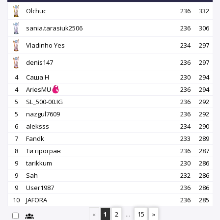
Olchuc
236
332
sania.tarasiuk2506
236
306
Vladinho Yes
234
297
denis147
236
297
4
Саша Н
230
294
4
AriesMU
236
294
5
SL_500-00.IG
236
292
5
nazgul7609
236
292
6
aleksss
234
290
7
Fandk
233
289
8
Ти програв
236
287
9
tarikkum
230
286
9
Sah
232
286
9
User1987
236
286
10
JAFORA
236
285
«
1
2
...
15
»