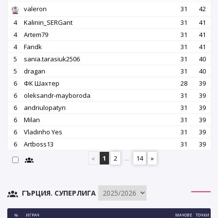
valeron
31
42
4
Kalinin_SERGant
31
41
4
Artem79
31
41
4
Fandk
31
41
5
sania.tarasiuk2506
31
40
5
dragan
31
40
6
ФК Шахтер
28
39
6
oleksandr-mayboroda
31
39
6
andriulopatyn
31
39
6
Milan
31
39
6
Vladinho Yes
31
39
6
Artboss13
31
39
«
1
2
...
14
»
ГЪРЦИЯ. СУПЕРЛИГА
№
ИГРАЧ
МАЧОВЕ
ТОЧКИ