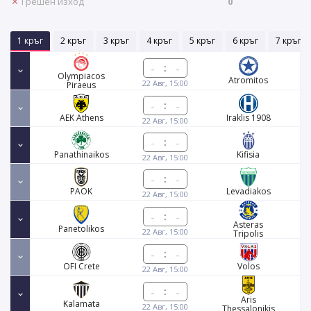
Грешен изход
0
1 кръг
2 кръг
3 кръг
4 кръг
5 кръг
6 кръг
7 кръг
:
Olympiacos
Atromitos
22 Авг, 15:00
Piraeus
:
AEK Athens
Iraklis 1908
22 Авг, 15:00
:
Panathinaikos
Kifisia
22 Авг, 15:00
:
PAOK
Levadiakos
22 Авг, 15:00
:
Asteras
Panetolikos
22 Авг, 15:00
Tripolis
:
OFI Crete
Volos
22 Авг, 15:00
:
Aris
Kalamata
22 Авг, 15:00
Thessalonikis