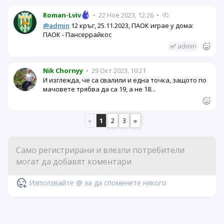
Roman-Lviv
•
22 Ное 2023, 12:26
•
@admin
12 кръг, 25.11.2023, ПАОК играе у дома:
ПАОК - Пансеррайкос
✅
admin
Nik Chornyy
•
29 Окт 2023, 10:21
И изглежда, че са свалили и една точка, защото по
мачовете трябва да са 19, а не 18...
«
1
2
3
»
Използвайте @ за да споменете някого