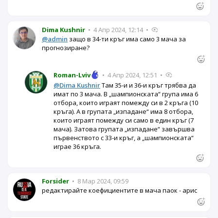
Dima Kushnir
•
4 Апр 2024, 12:14
•
@admin
защо в 34-ти кръг има само 3 мача за
прогнозиране?
Roman-Lviv
•
4 Апр 2024, 12:51
•
@Dima Kushnir
Там 35-и и 36-и кръг трябва да
имат по 3 мача. В „шампионската“ група има 6
отбора, които играят помежду си в 2 кръга (10
кръга). А в групата „изпадане“ има 8 отбора,
които играят помежду си само в един кръг (7
мача). Затова групата „изпадане“ завършва
първенството с 33-и кръг, а „шампионската“
играе 36 кръга.
Forsider
•
8 Мар 2024, 09:59
редактирайте коефициентите в мача паок - арис