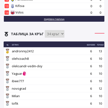
Kifisia
13
0
0
Volos
14
0
0
ПОДРОБНА ТАБЛИЦА
ТАБЛИЦА ЗА КРЪГ
№
ИГРАЧ
МАЧОВЕ
ТОЧКИ
andronniy2412
6
13
olehcoach8
6
10
oleksandr-vedm-ckiy
6
10
Yaguar
6
10
ibwe777
6
10
novograd
6
12
Milan
6
10
tofik
6
10