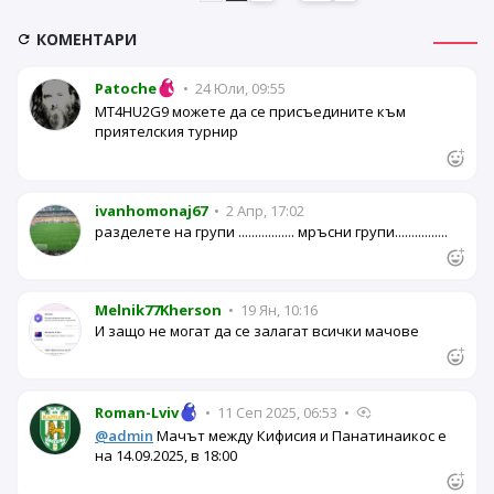
КОМЕНТАРИ
Patoche
•
24 Юли, 09:55
MT4HU2G9 можете да се присъедините към
приятелския турнир
ivanhomonaj67
•
2 Апр, 17:02
разделете на групи ................. мръсни групи................
Melnik77Kherson
•
19 Ян, 10:16
И защо не могат да се залагат всички мачове
Roman-Lviv
•
11 Сеп 2025, 06:53
•
@admin
Мачът между Кифисия и Панатинаикос е
на 14.09.2025, в 18:00