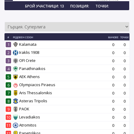
БРОЙ УЧАСТНИЦИ: 13
ПОЗИЦИЯ:
ТОЧКИ:
#
РЕДОВЕН СЕЗОН
МАЧОВЕ
ТОЧКИ
Kalamata
1
0
0
Iraklis 1908
2
0
0
OFI Crete
3
0
0
Panathinaikos
4
0
0
AEK Athens
5
0
0
Olympiacos Piraeus
6
0
0
Aris Thessalonikis
7
0
0
Asteras Tripolis
8
0
0
PAOK
9
0
0
Levadiakos
10
0
0
Atromitos
11
0
0
Panetolikos
12
0
0