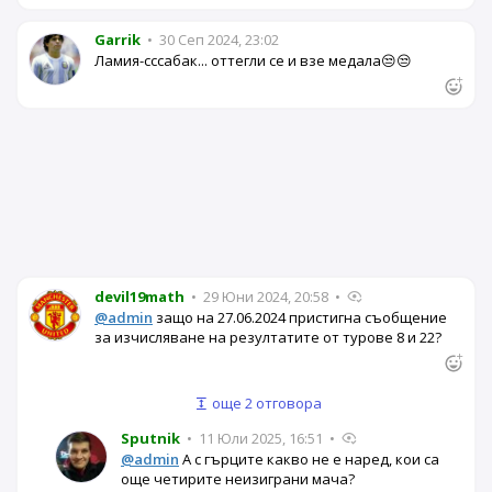
Garrik
•
30 Сеп 2024, 23:02
Ламия-сссабак... оттегли се и взе медала😒😒
devil19math
•
29 Юни 2024, 20:58
•
@admin
защо на 27.06.2024 пристигна съобщение
за изчисляване на резултатите от турове 8 и 22?
още 2 отговора
Sputnik
•
11 Юли 2025, 16:51
•
@admin
А с гърците какво не е наред, кои са
още четирите неизиграни мача?