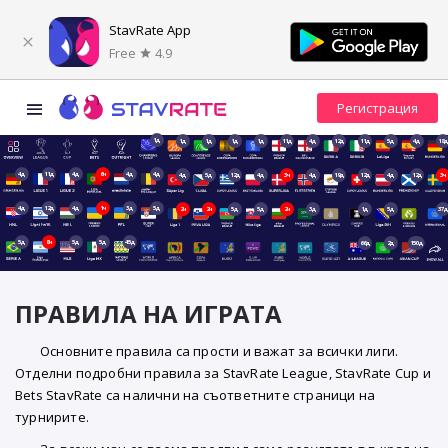
StavRate App
Free
4.9
1д
1д
1д
1д
1д
11д
4д
12д
11д
5д
4д
18д
4д
11д
4д
6ч
4д
4д
4д
5д
12д
4д
3ч
4д
19д
12д
4д
12д
3ч
4д
12д
4д
1ч
3д
5д
2ч
2ч
5д
5д
2ч
3д
1д
5д
37д
5д
8ч
5д
5д
45д
66д
2д
150д
ПРАВИЛА НА ИГРАТА
Основните правила са прости и важат за всички лиги.
Отделни подробни правила за StavRate League, StavRate Cup и
Bets StavRate са налични на съответните страници на
турнирите.