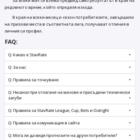
За всеки мач се взема предвид само резултатът в края на
редовното време, който определя изхода.
В края на всеки месец и сезон потребителите, завършили
на призови места в съответната лига, получават отличия в
личния си профил.
FAQ:
Q: Какво е StavRate
Q: За нас
Q: Правила за точкуване
Q: Нюанси при отлагане на мачове и присъдени технически
загуби
Q: Правила за StavRate League, Cup, Bets и Outright
Q: Правила за комуникация в сайта
Q: Мога ли да видя прогнозите на други потребители?