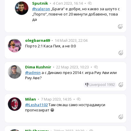
Sputnik
•
4 Сеп 2023, 16:14
•
@valeron
„Брага“ е добре, но какво за шоуто с
„Порто“, повече от 20 минути добавено, това
да
olegbarna69
•
14 Май 2023, 22:04
Порто 2:1 Каса Пия, а не 0:0
Dima Kushnir
•
22 Мар 2023, 10:23
•
@admin
а с Динамо през 2014 г. игра Риу Ави или
Риу Аве?
👎
Liverpool 1992
Milan
•
7 Мар 2023, 14:35
•
@Lesha1102
Там сякаш само нострадамуси
прогнозират 😁
Nik Chornyy
•
7 Мар 2023, 10:30
•