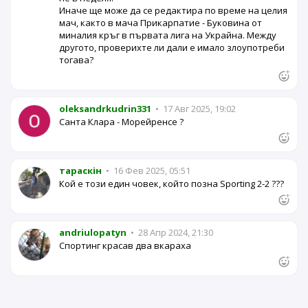
Иначе ще може да се редактира по време на целия
мач, както в мача Прикарпатие - Буковина от
миналия кръг в първата лига на Украйна. Между
другото, проверихте ли дали е имало злоупотреби
тогава?
oleksandrkudrin331
•
17 Авг 2025, 19:02
Санта Клара - Морейренсе ?
тараскін
•
16 Фев 2025, 05:51
Кой е този един човек, който позна Sporting 2-2 ???
andriulopatyn
•
28 Апр 2024, 21:30
Спортинг красав два вкараха