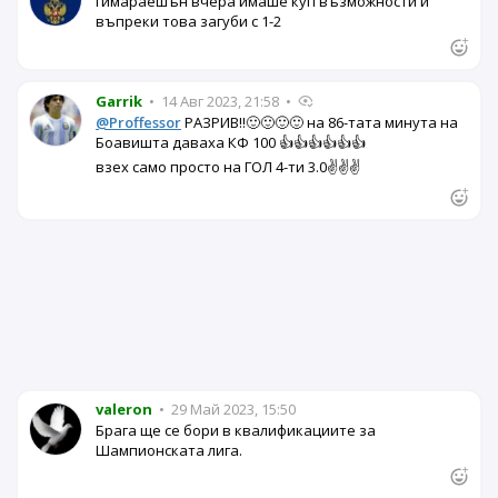
гимараешън вчера имаше куп възможности и
въпреки това загуби с 1-2
Garrik
•
14 Авг 2023, 21:58
•
@Proffessor
РАЗРИВ!!🙂🙂🙂🙂 на 86-тата минута на
Боавишта даваха КФ 100 👍👍👍👍👍👍
взех само просто на ГОЛ 4-ти 3.0✌️✌️✌️
valeron
•
29 Май 2023, 15:50
Брага ще се бори в квалификациите за
Шампионската лига.