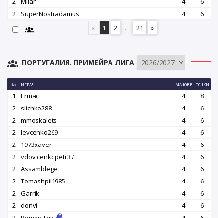
2
Milan
4
6
2
SuperNostradamus
4
6
«
1
2
...
21
»
ПОРТУГАЛИЯ. ПРИМЕЙРА ЛИГА
№
ИГРАЧ
МАЧОВЕ
ТОЧКИ
1
Ermac
4
8
2
slichko288
4
6
2
mmoskalets
4
6
2
levcenko269
4
6
2
1973xaver
4
6
2
vdovicenkopetr37
4
6
2
Assamblege
4
6
2
Tomashpil1985
4
6
2
Garrik
4
6
2
donvi
4
6
2
Roman-Lviv
4
6