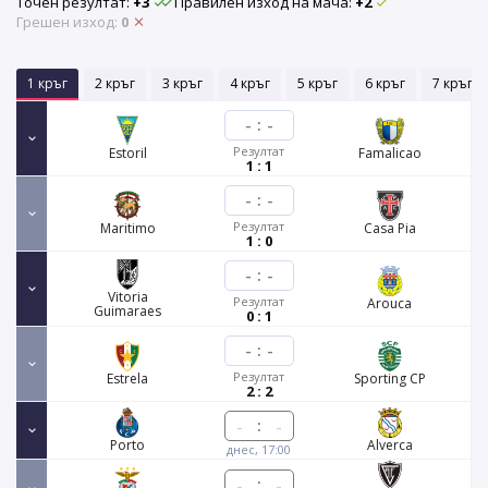
Точен резултат:
+3
Правилен изход на мача:
+2
Грешен изход:
0
1 кръг
2 кръг
3 кръг
4 кръг
5 кръг
6 кръг
7 кръг
-
:
-
Резултат
Estoril
Famalicao
1 : 1
-
:
-
Резултат
Maritimo
Casa Pia
1 : 0
-
:
-
Vitoria
Резултат
Arouca
Guimaraes
0 : 1
-
:
-
Резултат
Estrela
Sporting CP
2 : 2
:
Porto
Alverca
днес, 17:00
: