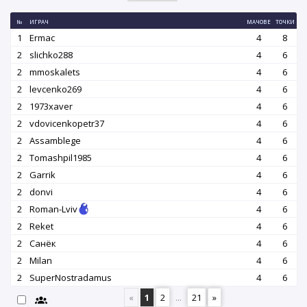
№
ИГРАЧ
МАЧОВЕ
ТОЧКИ
1
Ermac
4
8
2
slichko288
4
6
2
mmoskalets
4
6
2
levcenko269
4
6
2
1973xaver
4
6
2
vdovicenkopetr37
4
6
2
Assamblege
4
6
2
Tomashpil1985
4
6
2
Garrik
4
6
2
donvi
4
6
2
Roman-Lviv
4
6
2
Reket
4
6
2
Санёк
4
6
2
Milan
4
6
2
SuperNostradamus
4
6
«
1
2
...
21
»