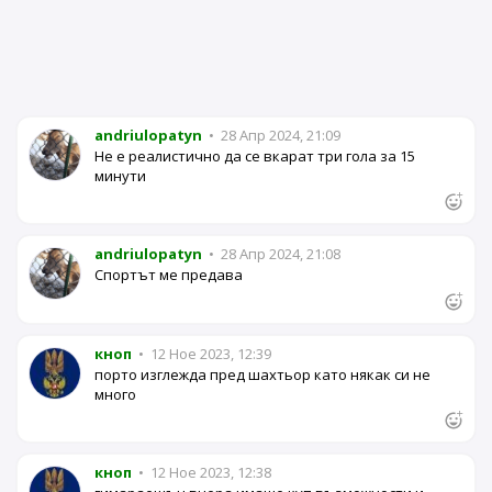
andriulopatyn
•
28 Апр 2024, 21:09
Не е реалистично да се вкарат три гола за 15
минути
andriulopatyn
•
28 Апр 2024, 21:08
Спортът ме предава
кноп
•
12 Ное 2023, 12:39
порто изглежда пред шахтьор като някак си не
много
кноп
•
12 Ное 2023, 12:38