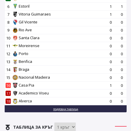
Estoril
6
1
1
Vitoria Guimaraes
7
1
0
Gil Vicente
8
0
0
Rio Ave
9
0
0
Santa Clara
10
0
0
Moreirense
11
0
0
Porto
12
0
0
Benfica
13
0
0
Braga
14
0
0
Nacional Madeira
15
0
0
Casa Pia
16
1
0
Academico Viseu
17
0
0
Alverca
18
0
0
ПОДРОБНА ТАБЛИЦА
ТАБЛИЦА ЗА КРЪГ