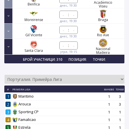
Academico
Benfica
днес, 19:30
Viseu
:
Moreirense
Braga
днес, 19:30
:
Gil Vicente
Rio Ave
днес, 19:30
:
Nacional
Santa Clara
утре, 19:15
Madeira
БРОЙ УЧАСТНИЦИ: 310
ПОЗИЦИЯ:
ТОЧКИ:
#
PRIMEIRA LIGA
МАЧОВЕ
ТОЧКИ
Maritimo
1
1
3
Arouca
2
1
3
Sporting CP
3
1
1
Famalicao
4
1
1
Estrela
5
1
1