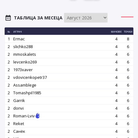
ТАБЛИЦА ЗА МЕСЕЦА
№
ИГРАЧ
МАЧОВЕ
ТОЧКИ
1
Ermac
4
8
2
slichko288
4
6
2
mmoskalets
4
6
2
levcenko269
4
6
2
1973xaver
4
6
2
vdovicenkopetr37
4
6
2
Assamblege
4
6
2
Tomashpil1985
4
6
2
Garrik
4
6
2
donvi
4
6
2
Roman-Lviv
4
6
2
Reket
4
6
2
Санёк
4
6