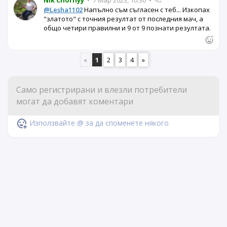
@Lesha1102
Напълно съм съгласен с теб... Изкопах
"златото" с точния резултат от последния мач, а
общо четири правилни и 9 от 9 познати резултата.
«
1
2
3
4
»
Използвайте @ за да споменете някого