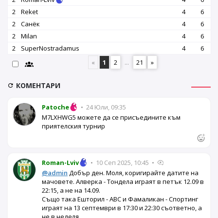
2
Reket
4
6
2
Санёк
4
6
2
Milan
4
6
2
SuperNostradamus
4
6
«
1
2
...
21
»
КОМЕНТАРИ
Patoche
•
24 Юли, 09:35
M7LXHWG5 можете да се присъедините към
приятелския турнир
Roman-Lviv
•
10 Сеп 2025, 10:45
•
@admin
Добър ден. Моля, коригирайте датите на
мачовете. Алверка - Тондела играят в петък 12.09 в
22:15, а не на 14.09.
Също така Ешторил - АВС и Фамаликан - Спортинг
играят на 13 септември в 17:30 и 22:30 съответно, а
не в неделя.