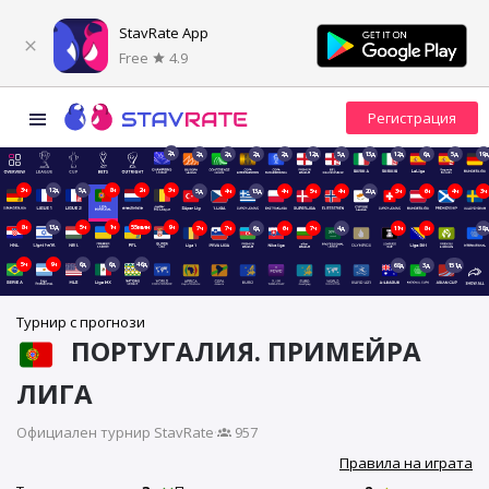
StavRate App
Free
4.9
2д
2д
2д
2д
2д
12д
5д
13д
12д
6д
5д
19д
3ч
12д
5д
8ч
2ч
3ч
5д
4ч
13д
4ч
5ч
4ч
20д
3ч
6ч
4ч
3ч
8ч
13д
5ч
1ч
55мин
9ч
7ч
7ч
6д
6ч
7ч
4д
11ч
8ч
38д
5ч
9ч
6д
6д
46д
68д
3д
151д
Турнир с прогнози
ПОРТУГАЛИЯ. ПРИМЕЙРА
ЛИГА
Официален турнир StavRate
·
957
Правила на играта