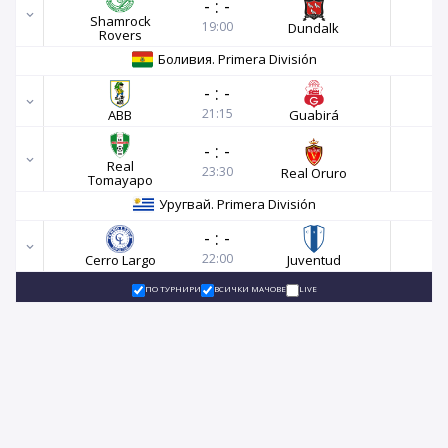
-
:
-
Shamrock
19:00
Dundalk
Rovers
Боливия. Primera División
-
:
-
21:15
ABB
Guabirá
-
:
-
Real
23:30
Real Oruro
Tomayapo
Уругвай. Primera División
-
:
-
22:00
Cerro Largo
Juventud
ПО ТУРНИРИ
ВСИЧКИ МАЧОВЕ
LIVE