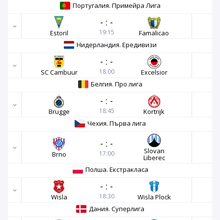
Португалия. Примейра Лига
-
:
-
19:15
Estoril
Famalicao
Нидерландия. Ередивизи
-
:
-
18:00
SC Cambuur
Excelsior
Белгия. Про лига
-
:
-
18:45
Brugge
Kortrijk
Чехия. Първа лига
-
:
-
Slovan
17:00
Brno
Liberec
Полша. Екстракласа
-
:
-
18:30
Wisla
Wisla Plock
Дания. Суперлига