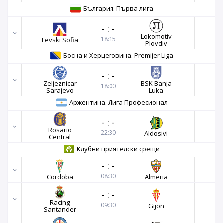
България. Първа лига
-
:
-
Lokomotiv
18:15
Levski Sofia
Plovdiv
Босна и Херцеговина. Premijer Liga
-
:
-
Zeljeznicar
BSK Banja
18:00
Sarajevo
Luka
Аржентина. Лига Професионал
-
:
-
Rosario
22:30
Aldosivi
Central
Клубни приятелски срещи
-
:
-
08:30
Cordoba
Almeria
-
:
-
Racing
09:30
Gijon
Santander