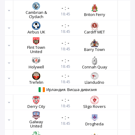
-
:
-
Cambrian &
18:45
Briton Ferry
Clydach
-
:
-
18:45
Airbus UK
Cardiff MET
-
:
-
Flint Town
18:45
Barry Town
United
-
:
-
18:45
Holywell
Connah Quay
-
:
-
18:45
Trefelin
Llandudno
Ирландия. Висша дивизия
-
:
-
18:45
Derry City
Sligo Rovers
-
:
-
Galway
18:45
Drogheda
United