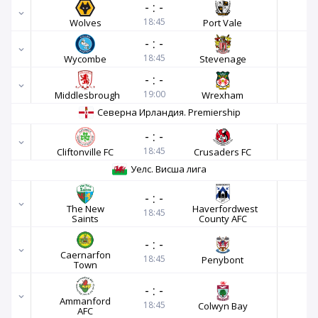
-
:
-
18:45
Wolves
Port Vale
-
:
-
18:45
Wycombe
Stevenage
-
:
-
19:00
Middlesbrough
Wrexham
Северна Ирландия. Premiership
-
:
-
18:45
Cliftonville FC
Crusaders FC
Уелс. Висша лига
-
:
-
The New
Haverfordwest
18:45
Saints
County AFC
-
:
-
Caernarfon
18:45
Penybont
Town
-
:
-
Ammanford
18:45
Colwyn Bay
AFC