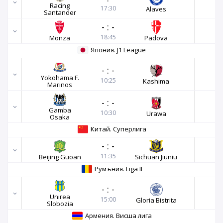
Racing
17:30
Alaves
Santander
-
:
-
18:45
Monza
Padova
Япония. J1 League
-
:
-
Yokohama F.
10:25
Kashima
Marinos
-
:
-
Gamba
10:30
Urawa
Osaka
Китай. Суперлига
-
:
-
11:35
Beijing Guoan
Sichuan Jiuniu
Румъния. Liga II
-
:
-
Unirea
15:00
Gloria Bistrita
Slobozia
Армения. Висша лига