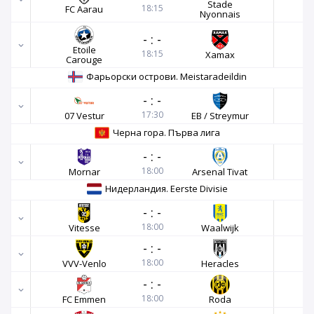
Stade
18:15
FC Aarau
Nyonnais
-
:
-
Etoile
18:15
Xamax
Carouge
Фарьорски острови. Meistaradeildin
-
:
-
17:30
07 Vestur
EB / Streymur
Черна гора. Първа лига
-
:
-
18:00
Mornar
Arsenal Tivat
Нидерландия. Eerste Divisie
-
:
-
18:00
Vitesse
Waalwijk
-
:
-
18:00
VVV-Venlo
Heracles
-
:
-
18:00
FC Emmen
Roda