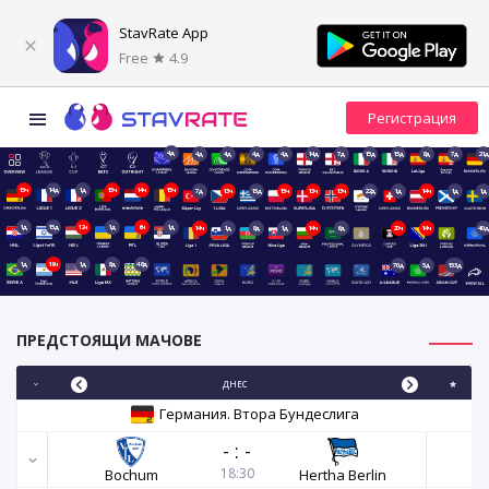
StavRate App
Free
4.9
4д
4д
4д
4д
4д
14д
7д
15д
15д
8д
7д
21д
15ч
14д
1д
15ч
14ч
15ч
7д
13ч
15д
15ч
13ч
13ч
22д
1д
14ч
1д
1д
1д
15д
12ч
1д
6ч
1д
14ч
1д
8д
1д
14ч
6д
20ч
14ч
40д
1д
19ч
1д
8д
48д
70д
5д
153д
ПРЕДСТОЯЩИ МАЧОВЕ
ДНЕС
Германия. Втора Бундеслига
-
:
-
18:30
Bochum
Hertha Berlin