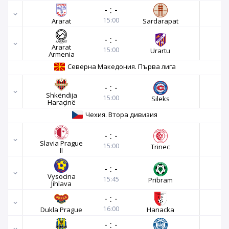
-
:
-
15:00
Ararat
Sardarapat
-
:
-
Ararat
15:00
Urartu
Armenia
Северна Македония. Първа лига
-
:
-
Shkëndija
15:00
Sileks
Haraçinë
Чехия. Втора дивизия
-
:
-
Slavia Prague
15:00
Trinec
II
-
:
-
Vysocina
15:45
Pribram
Jihlava
-
:
-
16:00
Dukla Prague
Hanacka
-
:
-