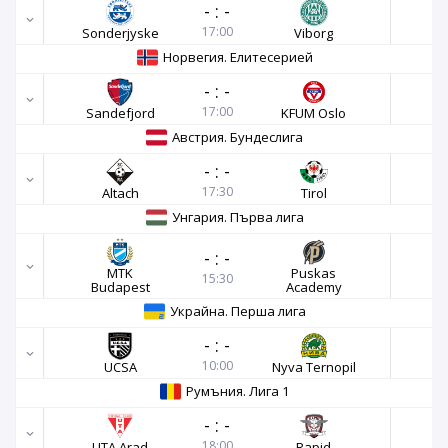
-
:
-
17:00
Sonderjyske
Viborg
Норвегия. Елитесерией
-
:
-
17:00
Sandefjord
KFUM Oslo
Австрия. Бундеслига
-
:
-
17:30
Altach
Tirol
Унгария. Първа лига
-
:
-
MTK
Puskas
15:30
Budapest
Academy
Украйна. Перша лига
-
:
-
10:00
UCSA
Nyva Ternopil
Румъния. Лига 1
-
:
-
18:00
UTA Arad
Rapid