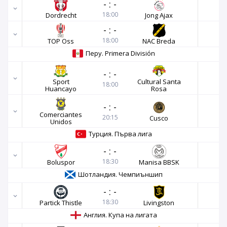
-
:
-
18:00
Dordrecht
Jong Ajax
-
:
-
18:00
TOP Oss
NAC Breda
Перу. Primera División
-
:
-
Sport
Cultural Santa
18:00
Huancayo
Rosa
-
:
-
Comerciantes
20:15
Cusco
Unidos
Турция. Първа лига
-
:
-
18:30
Boluspor
Manisa BBSK
Шотландия. Чемпиъншип
-
:
-
18:30
Partick Thistle
Livingston
Англия. Купа на лигата