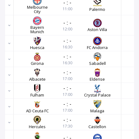
-
:
-
Melbourne
11:00
Palermo
City
-
:
-
Bayern
12:00
Aston Villa
Munich
-
:
-
16:30
Huesca
FC Andorra
-
:
-
16:30
Girona
Sabadell
-
:
-
17:00
Albacete
Eldense
-
:
-
17:00
Fulham
Crystal Palace
-
:
-
17:00
AD Ceuta FC
Malaga
-
:
-
17:30
Hercules
Castellon
-
:
-