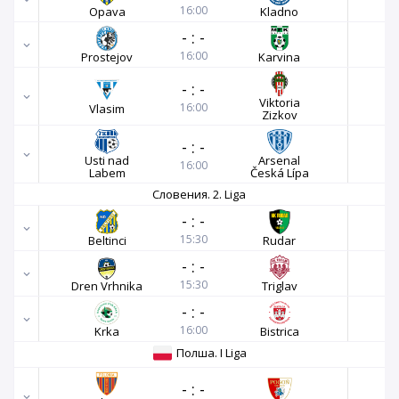
16:00
Opava
Kladno
-
:
-
16:00
Prostejov
Karvina
-
:
-
Viktoria
16:00
Vlasim
Zizkov
-
:
-
Usti nad
Arsenal
16:00
Labem
Česká Lípa
Словения. 2. Liga
-
:
-
15:30
Beltinci
Rudar
-
:
-
15:30
Dren Vrhnika
Triglav
-
:
-
16:00
Krka
Bistrica
Полша. I Liga
-
:
-