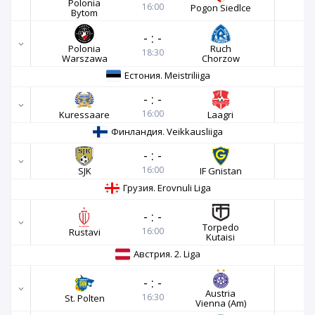
Polonia
16:00
Pogon Siedlce
Bytom
-
:
-
Polonia
Ruch
18:30
Warszawa
Chorzow
Естония. Meistriliiga
-
:
-
16:00
Kuressaare
Laagri
Финландия. Veikkausliiga
-
:
-
16:00
SJK
IF Gnistan
Грузия. Erovnuli Liga
-
:
-
Torpedo
16:00
Rustavi
Kutaisi
Австрия. 2. Liga
-
:
-
Austria
16:30
St. Polten
Vienna (Am)