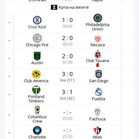
Купа на лигите
1
:
0
Philadelphia
00:00
Cruz Azul
Union
2
:
0
00:30
Chicago Fire
Necaxa
2
:
0
Club Tijuana
01:00
Austin
3
:
0
live (51')
Club America
San Diego
3
:
1
Portland
live (42')
Puebla
Timbers
-
:
-
Columbus
23:30
Pachuca
Crew
-
:
-
23:30
Charlotte
Atlas