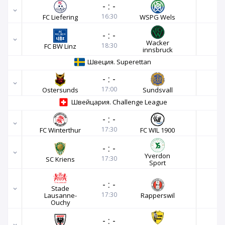
-
:
-
16:30
FC Liefering
WSPG Wels
-
:
-
Wacker
18:30
FC BW Linz
innsbruck
Швеция. Superettan
-
:
-
17:00
Ostersunds
Sundsvall
Швейцария. Challenge League
-
:
-
17:30
FC Winterthur
FC WIL 1900
-
:
-
Yverdon
17:30
SC Kriens
Sport
-
:
-
Stade
17:30
Lausanne-
Rapperswil
Ouchy
-
:
-