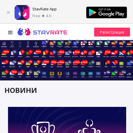
StavRate App
Free
4.9
2д
2д
2д
3д
3д
13д
6д
13д
13д
6д
6д
20д
59мин
13д
1ч
1ч
29мин
1ч
6д
29мин
13д
44мин
20ч
18ч
20д
59мин
21ч
18ч
18ч
1ч
13д
19ч
16ч
15ч
29мин
59мин
44мин
6д
59мин
44мин
4д
4ч
1ч
38д
1ч
14мин
2ч
7д
47д
68д
4д
151д
НОВИНИ