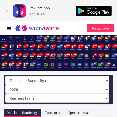
StavRate App
Free
4.9
2d
3d
3d
3d
3d
13d
6d
14d
13d
7d
6d
20d
3u
13d
3u
1u
1u
1u
6d
2u
14d
22min
22u
52min
21d
52min
2u
21u
22mi
1u
14d
22min
18u
17u
2u
22min
3u
6d
52min
52min
5d
7u
3u
39d
3u
2u
5u
7d
47d
68d
4d
151d
Duitsland. Bundesliga
Topscorers
Speelschema