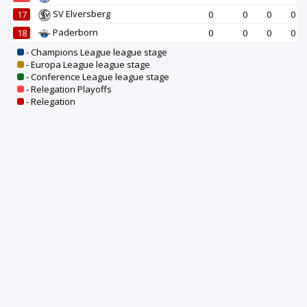
SV Elversberg
17
0
0
0
0
Paderborn
18
0
0
0
0
- Champions League league stage
- Europa League league stage
- Conference League league stage
- Relegation Playoffs
- Relegation