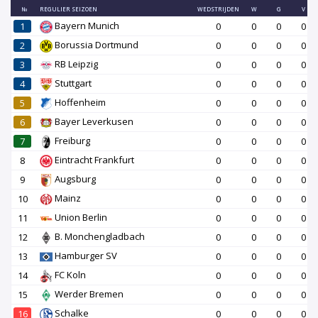
№
REGULIER SEIZOEN
WEDSTRIJDEN
W
G
V
Bayern Munich
1
0
0
0
0
Borussia Dortmund
2
0
0
0
0
RB Leipzig
3
0
0
0
0
Stuttgart
4
0
0
0
0
Hoffenheim
5
0
0
0
0
Bayer Leverkusen
6
0
0
0
0
Freiburg
7
0
0
0
0
Eintracht Frankfurt
8
0
0
0
0
Augsburg
9
0
0
0
0
Mainz
10
0
0
0
0
Union Berlin
11
0
0
0
0
B. Monchengladbach
12
0
0
0
0
Hamburger SV
13
0
0
0
0
FC Koln
14
0
0
0
0
Werder Bremen
15
0
0
0
0
Schalke
16
0
0
0
0