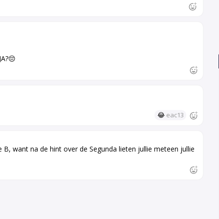
JA?😔
😂
eac13
 B, want na de hint over de Segunda lieten jullie meteen jullie