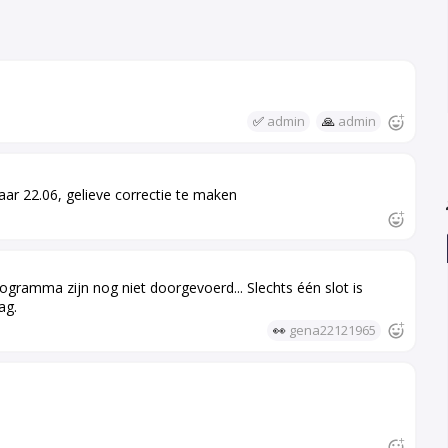
✅
admin
🙏
admin
aar 22.06, gelieve correctie te maken
ogramma zijn nog niet doorgevoerd... Slechts één slot is
ag.
👀
gena22121965