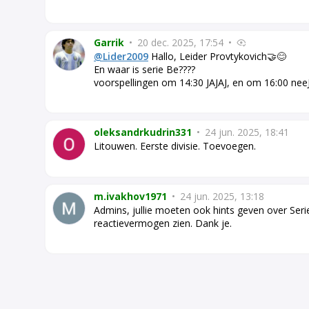
Garrik
•
20 dec. 2025, 17:54
•
@Lider2009
Hallo, Leider Provtykovich🤝😊
En waar is serie Be????
voorspellingen om 14:30 JAJAJ, en om 16:00 nee
oleksandrkudrin331
•
24 jun. 2025, 18:41
Litouwen. Eerste divisie. Toevoegen.
m.ivakhov1971
•
24 jun. 2025, 13:18
Admins, jullie moeten ook hints geven over Serie
reactievermogen zien. Dank je.