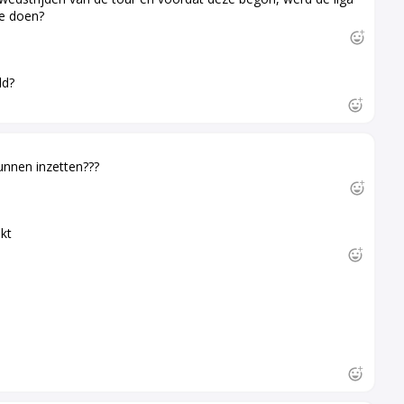
te doen?
ld?
unnen inzetten???
kt