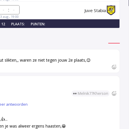
:
Juve Stabia
23 aug., 19:00
 12
PLAATS:
PUNTEN:
t slikten,, waren ze niet tegen jouw 2e plaats,😉
👀
Melnik77Kherson
eer antwoorden
👍...
en je was alweer ergens haasten,😁