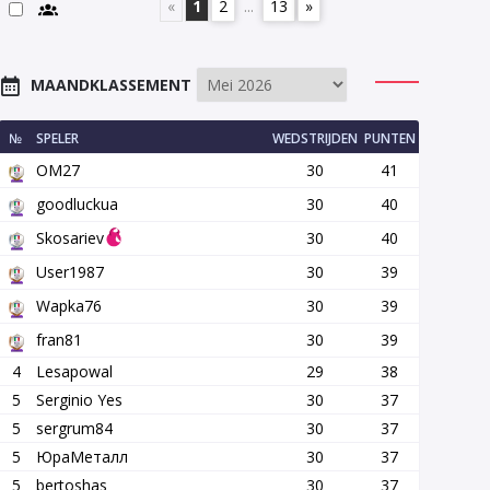
«
1
2
...
13
»
MAANDKLASSEMENT
№
SPELER
WEDSTRIJDEN
PUNTEN
OM27
30
41
goodluckua
30
40
Skosariev
30
40
User1987
30
39
Wapka76
30
39
fran81
30
39
4
Lesapowal
29
38
5
Serginio Yes
30
37
5
sergrum84
30
37
5
ЮраМеталл
30
37
5
bertoshas
30
37