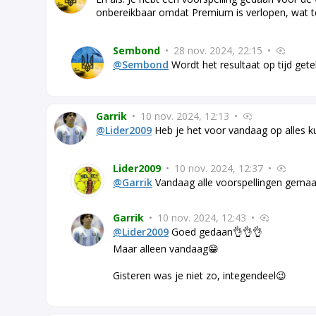
onbereikbaar omdat Premium is verlopen, wat 
Sembond
•
28 nov. 2024, 22:15
•
@Sembond
Wordt het resultaat op tijd gete
Garrik
•
10 nov. 2024, 12:13
•
@Lider2009
Heb je het voor vandaag op alles k
Lider2009
•
10 nov. 2024, 12:37
•
@Garrik
Vandaag alle voorspellingen gemaa
Garrik
•
10 nov. 2024, 12:43
•
@Lider2009
Goed gedaan👌👌👌
Maar alleen vandaag😁
Gisteren was je niet zo, integendeel😉