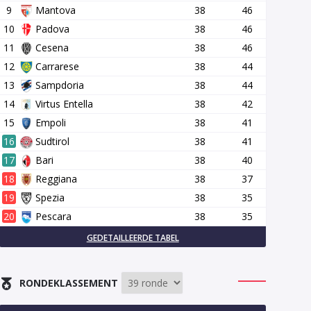
9
Mantova
38
46
10
Padova
38
46
11
Cesena
38
46
12
Carrarese
38
44
13
Sampdoria
38
44
14
Virtus Entella
38
42
15
Empoli
38
41
16
Sudtirol
38
41
17
Bari
38
40
18
Reggiana
38
37
19
Spezia
38
35
20
Pescara
38
35
GEDETAILLEERDE TABEL
RONDEKLASSEMENT