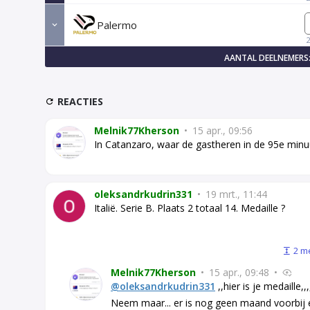
Palermo
AANTAL DEELNEMERS:
REACTIES
Melnik77Kherson
•
15 apr., 09:56
In Catanzaro, waar de gastheren in de 95e minuu
oleksandrkudrin331
•
19 mrt., 11:44
Italië. Serie B. Plaats 2 totaal 14. Medaille ?
2 m
Melnik77Kherson
•
15 apr., 09:48
•
@oleksandrkudrin331
,,hier is je medaille,,,,
Neem maar... er is nog geen maand voorbij 