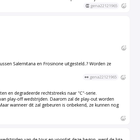
👏
gena22121965
ussen Salernitana en Frosinone uitgesteld..? Worden ze
👀
gena22121965
ten en degradeerde rechtstreeks naar "C"-serie.
an play-off wedstrijden. Daarom zal de play-out worden
Maar wanneer dit zal gebeuren is onbekend, ze kunnen nog
 wedstrijden van de tour en voordat deze begon, werd de liga