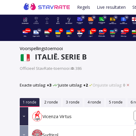
Regels
Live resultaten
S
2d
2d
2d
3d
3d
43min
13d
19u
15u
14u
23u
13min
21u
6d
13min
Voorspellingstoernooi
ITALIË. SERIE B
Officieel StavRate-toernooi
·
386
Exacte uitslag:
+3
Juiste uitslag:
+2
Onjuiste uitslag:
0
1 ronde
2 ronde
3 ronde
4 ronde
5 ronde
6 
Vicenza Virtus
Sudtirol