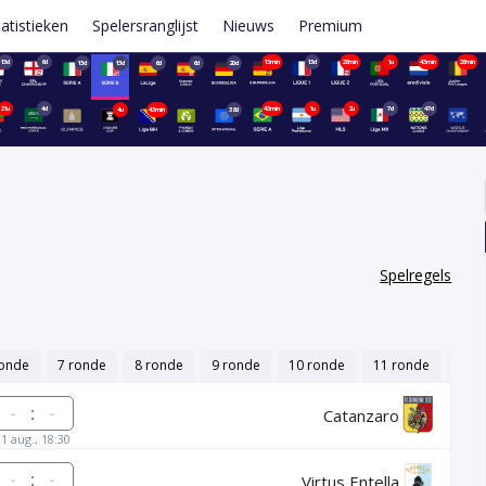
tatistieken
Spelersranglijst
Nieuws
Premium
13d
6d
13min
13d
28min
1u
43min
28min
13d
13d
6d
6d
20d
21u
4d
43min
1u
2u
7d
47d
4u
43min
38d
Spelregels
ronde
7 ronde
8 ronde
9 ronde
10 ronde
11 ronde
12 r
:
Catanzaro
21 aug., 18:30
:
Virtus Entella