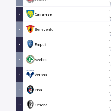
Carrarese
Benevento
Empoli
Avellino
Verona
Pisa
Cesena