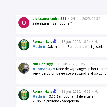
oleksandrkudrin331
•
24 jun. 2025, 11:34
Salernitana - Sampdoria ?
Roman-Lviv
•
17 jun. 2025, 18:04
•
@admin
Salernitana - Sampdoria is uitgesteld n
Nik Chornyy
•
13 jun. 2025, 03:53
•
@Roman-Lviv
Maar de wijzigingen in het tourpr
verwijderd... En de eerste wedstrijd is al op zond
Roman-Lviv
•
12 jun. 2025, 16:58
•
@admin
15.06 Sampdoria - Salernitana
20.06 Salernitana - Sampdoria