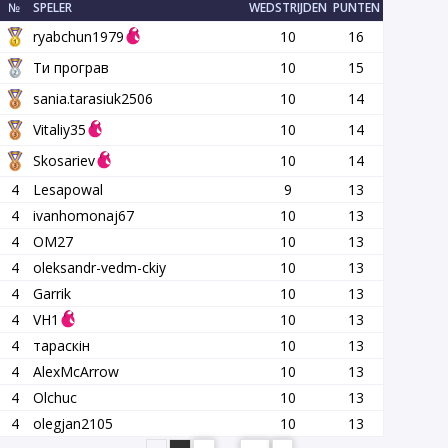
№
SPELER
WEDSTRIJDEN
PUNTEN
ryabchun1979
10
16
Ти програв
10
15
sania.tarasiuk2506
10
14
Vitaliy35
10
14
Skosariev
10
14
4
Lesapowal
9
13
4
ivanhomonaj67
10
13
4
OM27
10
13
4
oleksandr-vedm-ckiy
10
13
4
Garrik
10
13
4
VH1
10
13
4
тараскін
10
13
4
AlexMcArrow
10
13
4
Olchuc
10
13
4
olegjan2105
10
13