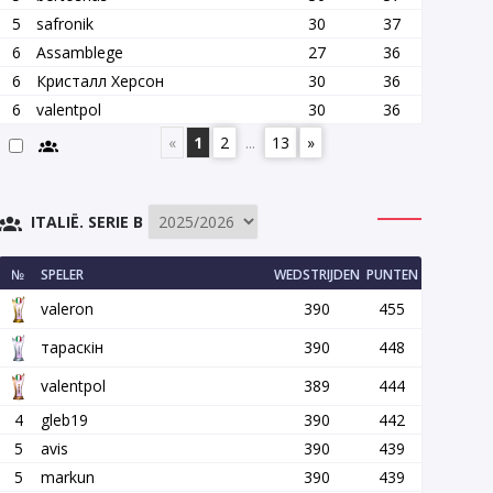
5
safronik
30
37
6
Assamblege
27
36
6
Кристалл Херсон
30
36
6
valentpol
30
36
«
1
2
...
13
»
ITALIË. SERIE B
№
SPELER
WEDSTRIJDEN
PUNTEN
valeron
390
455
тараскін
390
448
valentpol
389
444
4
gleb19
390
442
5
avis
390
439
5
markun
390
439