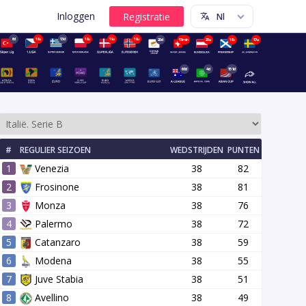
Inloggen
6d
18u
13d
18u
19u
18u
20d
13min
20u
18u
17u
68d
4d
151d
#
REGULIER SEIZOEN
WEDSTRIJDEN
PUNTEN
1
Venezia
38
82
2
Frosinone
38
81
3
Monza
38
76
4
Palermo
38
72
onde
13 ronde
14 ronde
15 ronde
16 ronde
17 ronde
5
Catanzaro
38
59
6
Modena
38
55
7
Juve Stabia
38
51
8
Avellino
38
49