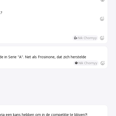
.?
👍
Nik Chornyy
e in Serie "A". Net als Frosinone, dat zich herstelde
⚽
Nik Chornyy
ria een kans hebben om in de competitie te blijven?!