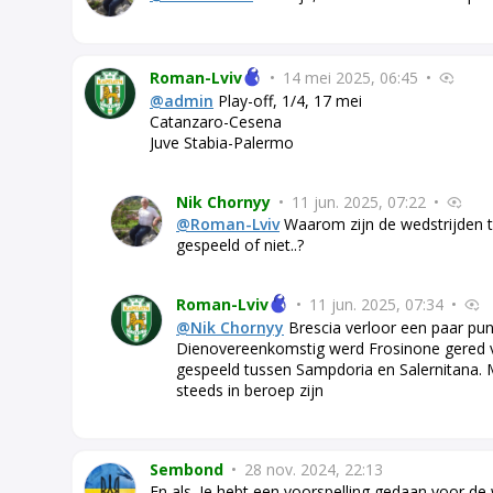
Roman-Lviv
•
14 mei 2025, 06:45
•
@admin
Play-off, 1/4, 17 mei
Catanzaro-Cesena
Juve Stabia-Palermo
Nik Chornyy
•
11 jun. 2025, 07:22
•
@Roman-Lviv
Waarom zijn de wedstrijden t
gespeeld of niet..?
Roman-Lviv
•
11 jun. 2025, 07:34
•
@Nik Chornyy
Brescia verloor een paar pun
Dienovereenkomstig werd Frosinone gered v
gespeeld tussen Sampdoria en Salernitana. 
steeds in beroep zijn
Sembond
•
28 nov. 2024, 22:13
En als. Je hebt een voorspelling gedaan voor de