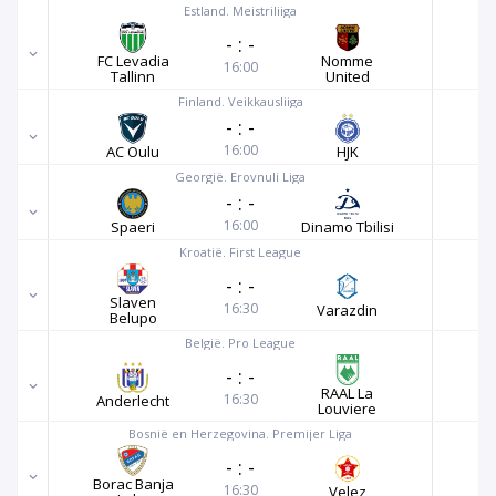
Estland. Meistriliiga
-
:
-
FC Levadia
Nomme
16:00
Tallinn
United
Finland. Veikkausliiga
-
:
-
16:00
AC Oulu
HJK
Georgië. Erovnuli Liga
-
:
-
16:00
Spaeri
Dinamo Tbilisi
Kroatië. First League
-
:
-
Slaven
16:30
Varazdin
Belupo
België. Pro League
-
:
-
RAAL La
16:30
Anderlecht
Louviere
Bosnië en Herzegovina. Premijer Liga
-
:
-
Borac Banja
16:30
Velez