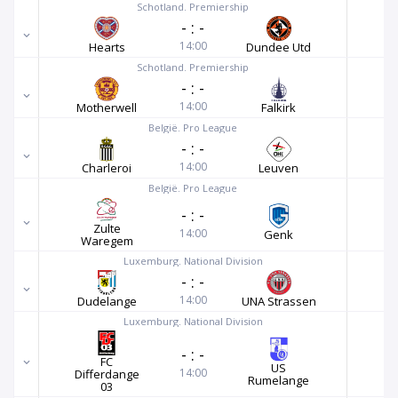
Schotland. Premiership
-
:
-
14:00
Hearts
Dundee Utd
Schotland. Premiership
-
:
-
14:00
Motherwell
Falkirk
België. Pro League
-
:
-
14:00
Charleroi
Leuven
België. Pro League
-
:
-
Zulte
14:00
Genk
Waregem
Luxemburg. National Division
-
:
-
14:00
Dudelange
UNA Strassen
Luxemburg. National Division
-
:
-
FC
US
14:00
Differdange
Rumelange
03