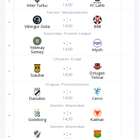
14:00
Inter Turku
FC Lahti
Faeröer. Meistaradeildin
-
:
-
14:00
Vikingur Gota
B68
Kazachstan. Premier League
-
:
-
Yelimay
14:00
Irtysh
Semey
Litouwen. A Lyga
-
:
-
Dziugas
14:00
Siauliai
Telsiai
Uruguay. Primera División
-
:
-
14:00
Danubio
Cerro
Zweden. Allsvenskan
-
:
-
14:30
Goteborg
Kalmar
Zweden. Allsvenskan
-
:
-