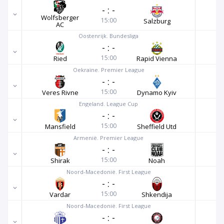
-
:
-
Wolfsberger
15:00
Salzburg
AC
Oostenrijk. Bundesliga
-
:
-
15:00
Ried
Rapid Vienna
Oekraïne. Premier League
-
:
-
15:00
Veres Rivne
Dynamo Kyiv
Engeland. League Cup
-
:
-
15:00
Mansfield
Sheffield Utd
Armenië. Premier League
-
:
-
15:00
Shirak
Noah
Noord-Macedonië. First League
-
:
-
15:00
Vardar
Shkendija
Noord-Macedonië. First League
-
:
-