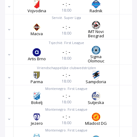
-
:
-
18:00
Vojvodina
Radnik
Servië. Super Liga
-
:
-
IMT Novi
18:00
Macva
Beograd
Tsjechië. First League
-
:
-
Sigma
18:00
Artis Brno
Olomouc
Vriendschappelijke clubwedstrijden
-
:
-
18:00
Parma
Sampdoria
Montenegro. First League
-
:
-
18:00
Bokelj
Sutjeska
Montenegro. First League
-
:
-
18:00
Jezero
Mladost DG
Montenegro. First League