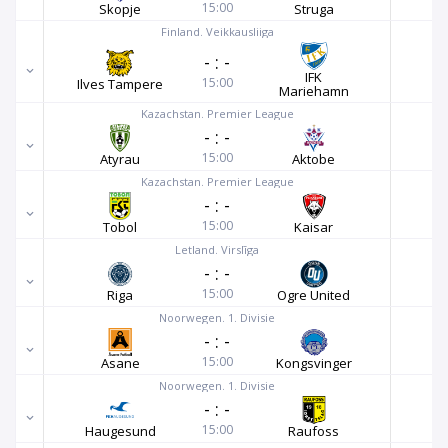
15:00
Skopje
Struga
Finland. Veikkausliiga
-
:
-
IFK
15:00
Ilves Tampere
Mariehamn
Kazachstan. Premier League
-
:
-
15:00
Atyrau
Aktobe
Kazachstan. Premier League
-
:
-
15:00
Tobol
Kaisar
Letland. Virslīga
-
:
-
15:00
Riga
Ogre United
Noorwegen. 1. Divisie
-
:
-
15:00
Asane
Kongsvinger
Noorwegen. 1. Divisie
-
:
-
15:00
Haugesund
Raufoss