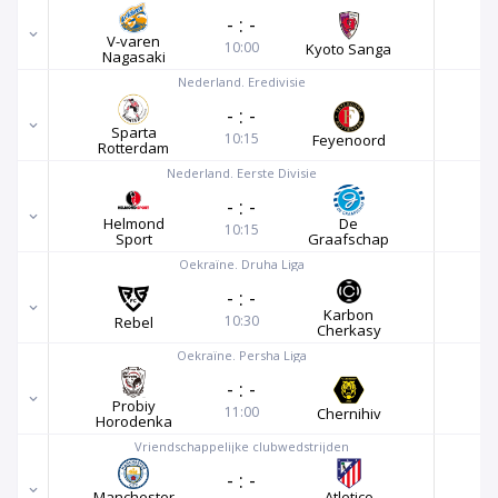
-
:
-
V-varen
10:00
Kyoto Sanga
Nagasaki
Nederland. Eredivisie
-
:
-
Sparta
10:15
Feyenoord
Rotterdam
Nederland. Eerste Divisie
-
:
-
Helmond
De
10:15
Sport
Graafschap
Oekraïne. Druha Liga
-
:
-
Karbon
10:30
Rebel
Cherkasy
Oekraïne. Persha Liga
-
:
-
Probiy
11:00
Chernihiv
Horodenka
Vriendschappelijke clubwedstrijden
-
:
-
Manchester
Atletico