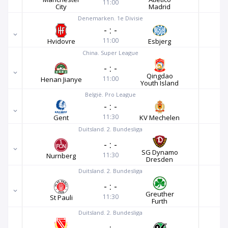
11:00
City
Madrid
Denemarken. 1e Divisie
-
:
-
11:00
Hvidovre
Esbjerg
China. Super League
-
:
-
Qingdao
11:00
Henan Jianye
Youth Island
België. Pro League
-
:
-
11:30
Gent
KV Mechelen
Duitsland. 2. Bundesliga
-
:
-
SG Dynamo
11:30
Nurnberg
Dresden
Duitsland. 2. Bundesliga
-
:
-
Greuther
11:30
St Pauli
Furth
Duitsland. 2. Bundesliga
-
:
-