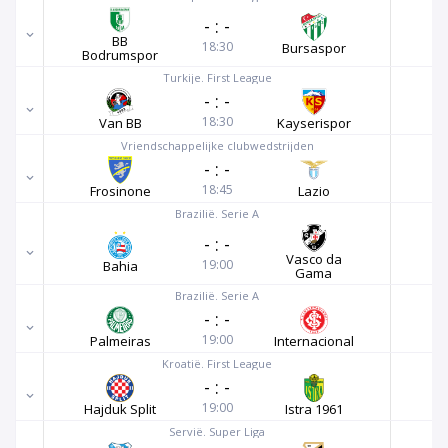
-
:
-
BB
18:30
Bursaspor
Bodrumspor
Turkije. First League
-
:
-
18:30
Van BB
Kayserispor
Vriendschappelijke clubwedstrijden
-
:
-
18:45
Frosinone
Lazio
Brazilië. Serie A
-
:
-
Vasco da
19:00
Bahia
Gama
Brazilië. Serie A
-
:
-
19:00
Palmeiras
Internacional
Kroatië. First League
-
:
-
19:00
Hajduk Split
Istra 1961
Servië. Super Liga