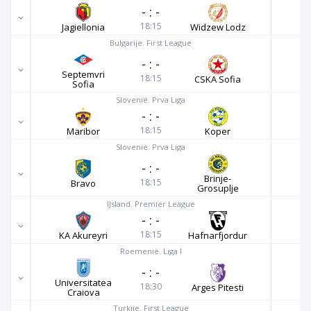
-
:
-
18:15
Jagiellonia
Widzew Lodz
Bulgarije. First League
-
:
-
Septemvri
18:15
CSKA Sofia
Sofia
Slovenië. Prva Liga
-
:
-
18:15
Maribor
Koper
Slovenië. Prva Liga
-
:
-
Brinje-
18:15
Bravo
Grosuplje
IJsland. Premier League
-
:
-
18:15
KA Akureyri
Hafnarfjordur
Roemenië. Liga I
-
:
-
Universitatea
18:30
Arges Pitesti
Craiova
Turkije. First League