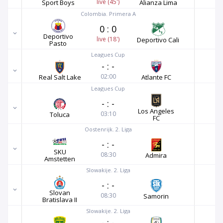
live (45')
Sport Boys
Alianza Lima
Colombia. Primera A
0
:
0
Deportivo
live (18')
Deportivo Cali
Pasto
Leagues Cup
-
:
-
02:00
Real Salt Lake
Atlante FC
Leagues Cup
-
:
-
Los Angeles
03:10
Toluca
FC
Oostenrijk. 2. Liga
-
:
-
SKU
08:30
Admira
Amstetten
Slowakije. 2. Liga
-
:
-
Slovan
08:30
Samorin
Bratislava II
Slowakije. 2. Liga
-
:
-