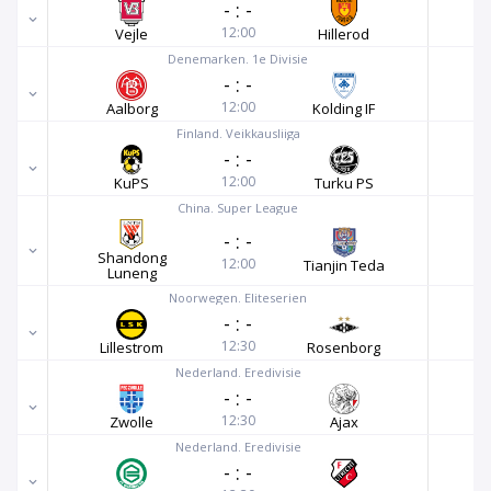
-
:
-
12:00
Vejle
Hillerod
Denemarken. 1e Divisie
-
:
-
12:00
Aalborg
Kolding IF
Finland. Veikkausliiga
-
:
-
12:00
KuPS
Turku PS
China. Super League
-
:
-
Shandong
12:00
Tianjin Teda
Luneng
Noorwegen. Eliteserien
-
:
-
12:30
Lillestrom
Rosenborg
Nederland. Eredivisie
-
:
-
12:30
Zwolle
Ajax
Nederland. Eredivisie
-
:
-