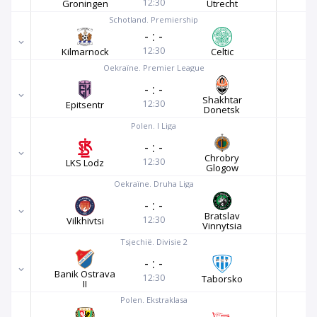
12:30
Groningen
Utrecht
Schotland. Premiership
-
:
-
12:30
Kilmarnock
Celtic
Oekraïne. Premier League
-
:
-
Shakhtar
12:30
Epitsentr
Donetsk
Polen. I Liga
-
:
-
Chrobry
12:30
LKS Lodz
Glogow
Oekraïne. Druha Liga
-
:
-
Bratslav
12:30
Vilkhivtsi
Vinnytsia
Tsjechië. Divisie 2
-
:
-
Banik Ostrava
12:30
Taborsko
II
Polen. Ekstraklasa