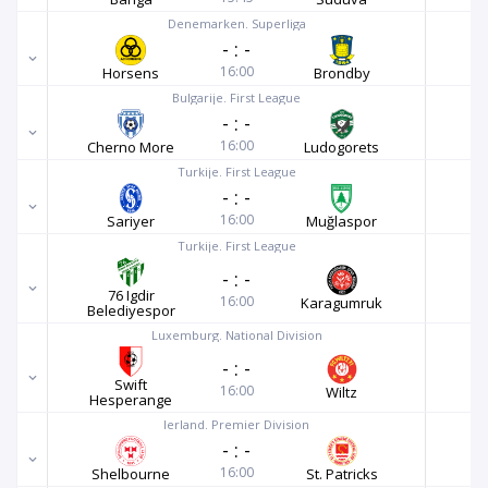
Denemarken. Superliga
-
:
-
16:00
Horsens
Brondby
Bulgarije. First League
-
:
-
16:00
Cherno More
Ludogorets
Turkije. First League
-
:
-
16:00
Sariyer
Muğlaspor
Turkije. First League
-
:
-
76 Igdir
16:00
Karagumruk
Belediyespor
Luxemburg. National Division
-
:
-
Swift
16:00
Wiltz
Hesperange
Ierland. Premier Division
-
:
-
16:00
Shelbourne
St. Patricks