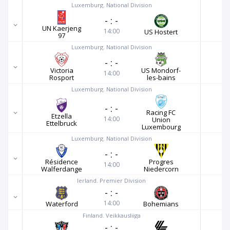
Luxemburg. National Division
-
:
-
UN Kaerjeng
14:00
US Hostert
97
Luxemburg. National Division
-
:
-
Victoria
US Mondorf-
14:00
Rosport
les-bains
Luxemburg. National Division
-
:
-
Racing FC
Etzella
14:00
Union
Ettelbruck
Luxembourg
Luxemburg. National Division
-
:
-
Résidence
Progres
14:00
Walferdange
Niedercorn
Ierland. Premier Division
-
:
-
14:00
Waterford
Bohemians
Finland. Veikkausliiga
-
:
-