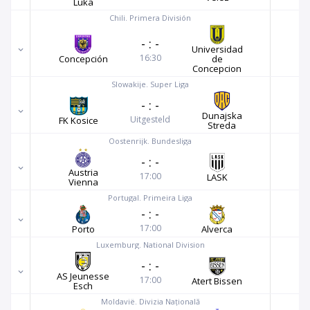
Luka
Chili. Primera División
-
:
-
Universidad
16:30
Concepción
de
Concepcion
Slowakije. Super Liga
-
:
-
Dunajska
Uitgesteld
FK Kosice
Streda
Oostenrijk. Bundesliga
-
:
-
Austria
17:00
LASK
Vienna
Portugal. Primeira Liga
-
:
-
17:00
Porto
Alverca
Luxemburg. National Division
-
:
-
AS Jeunesse
17:00
Atert Bissen
Esch
Moldavië. Divizia Națională