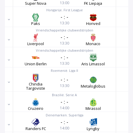
13:00
Super Nova
FK Liepaja
Hongarije. First League
-
:
-
13:30
Paks
Honved
Vriendschappelijke clubwedstrijden
-
:
-
13:30
Liverpool
Monaco
Vriendschappelijke clubwedstrijden
-
:
-
13:30
Union Berlin
Aris Limassol
Roemenië. Liga II
-
:
-
Chindia
13:30
Metaloglobus
Targoviste
Brazilië. Serie A
-
:
-
14:00
Cruzeiro
Mirassol
Denemarken. Superliga
-
:
-
14:00
Randers FC
Lyngby