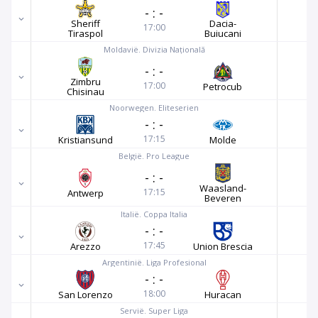
-
:
-
Sheriff
Dacia-
17:00
Tiraspol
Buiucani
Moldavië. Divizia Națională
-
:
-
Zimbru
17:00
Petrocub
Chisinau
Noorwegen. Eliteserien
-
:
-
17:15
Kristiansund
Molde
België. Pro League
-
:
-
Waasland-
17:15
Antwerp
Beveren
Italië. Coppa Italia
-
:
-
17:45
Arezzo
Union Brescia
Argentinië. Liga Profesional
-
:
-
18:00
San Lorenzo
Huracan
Servië. Super Liga