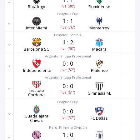
live (88')
Botafogo
Fluminense
Leagues Cup
1
:
1
live (76')
Inter Miami
Monterrey
Ecuador. Serie A
1
:
2
live (90')
Barcelona SC
Macara
Argentinië. Liga Profesional
0
:
0
live (52')
Independiente
Platense
Argentinië. Liga Profesional
0
:
0
Instituto
live (61')
Gimnasia M.
Cordoba
Leagues Cup
0
:
0
Guadalajara
live (37')
FC Dallas
Chivas
Peru. Primera División
1
:
0