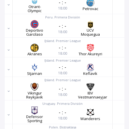
-
:
-
Otrant-
18:00
Petrovac
Olympic
Peru. Primera División
-
:
-
Deportivo
UCV
18:00
Garcilaso
Moquegua
IJsland. Premier League
-
:
-
18:00
Akranes
Thor Akureyri
IJsland. Premier League
-
:
-
18:00
Stjarnan
Keflavik
IJsland. Premier League
-
:
-
Vikingur
IBV
18:00
Reykjavik
Vestmannaeyjar
Uruguay. Primera División
-
:
-
Defensor
18:00
Wanderers
Sporting
Polen. Ekstraklasa