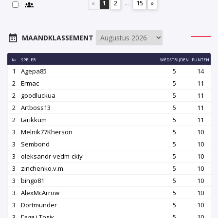
«
1
2
...
15
»
MAANDKLASSEMENT
№
SPELER
WEDSTRIJDEN
PUNTEN
1
Agepa85
5
14
2
Ermac
5
11
2
goodluckua
5
11
2
Artboss13
5
11
2
tarikkum
5
11
3
Melnik77Kherson
5
10
3
Sembond
5
10
3
oleksandr-vedm-ckiy
5
10
3
zinchenko.v.m.
5
10
3
bingo81
5
10
3
AlexMcArrow
5
10
3
Dortmunder
5
10
3
Галя і Толік
5
10