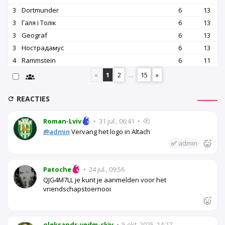
3
Dortmunder
6
13
3
Галя і Толік
6
13
3
Geograf
6
13
3
Нострадамус
6
13
4
Rammstein
6
11
«
1
2
...
15
»
REACTIES
Roman-Lviv
•
31 jul., 06:41
•
@admin
Vervang het logo in Altach
✅
admin
Patoche
•
24 jul., 09:56
QJG4M7LL je kunt je aanmelden voor het
vriendschapstoernooi
oleksandr-vedm-ckiy
•
5 okt. 2025, 14:27