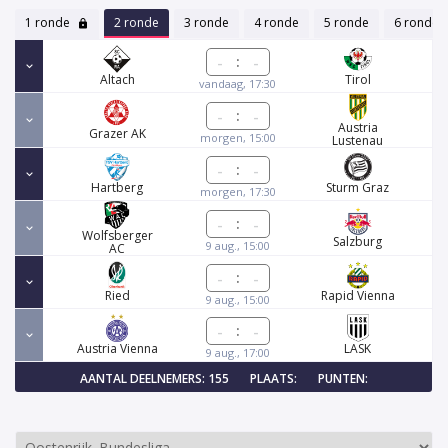
1 ronde
2 ronde
3 ronde
4 ronde
5 ronde
6 ronde
:
Altach
Tirol
vandaag, 17:30
:
Austria
Grazer AK
morgen, 15:00
Lustenau
:
Hartberg
Sturm Graz
morgen, 17:30
:
Wolfsberger
Salzburg
9 aug., 15:00
AC
:
Ried
Rapid Vienna
9 aug., 15:00
:
Austria Vienna
LASK
9 aug., 17:00
AANTAL DEELNEMERS: 155
PLAATS:
PUNTEN: