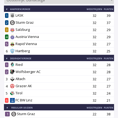
#
KAMPIOENSRONDE
WEDSTRIJDEN
PUNTEN
LASK
1
32
39
Sturm Graz
2
32
37
Salzburg
3
32
29
Austria Vienna
4
32
29
Rapid Vienna
5
32
27
Hartberg
6
32
25
#
DEGRADATIERONDE
WEDSTRIJDEN
PUNTEN
Ried
1
32
28
Wolfsberger AC
2
32
28
Altach
3
32
27
Grazer AK
4
32
27
Tirol
5
32
24
FC BW Linz
6
32
21
#
REGULIER SEIZOEN
WEDSTRIJDEN
PUNTEN
Sturm Graz
1
22
38