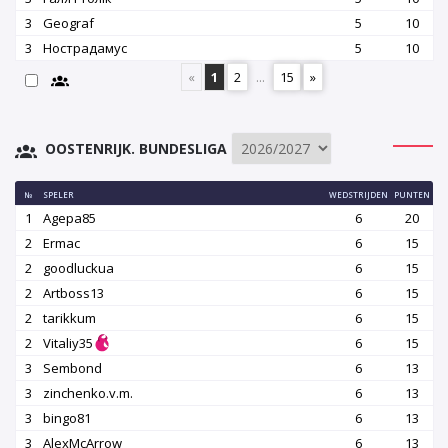
3
Geograf
5
10
3
Нострадамус
5
10
«
1
2
...
15
»
OOSTENRIJK. BUNDESLIGA
№
SPELER
WEDSTRIJDEN
PUNTEN
1
Agepa85
6
20
2
Ermac
6
15
2
goodluckua
6
15
2
Artboss13
6
15
2
tarikkum
6
15
2
Vitaliy35
6
15
3
Sembond
6
13
3
zinchenko.v.m.
6
13
3
bingo81
6
13
3
AlexMcArrow
6
13