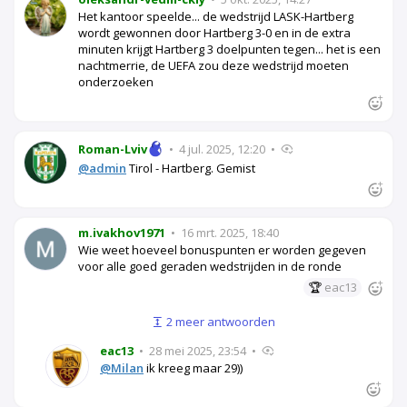
Het kantoor speelde... de wedstrijd LASK-Hartberg
wordt gewonnen door Hartberg 3-0 en in de extra
minuten krijgt Hartberg 3 doelpunten tegen... het is een
nachtmerrie, de UEFA zou deze wedstrijd moeten
onderzoeken
Roman-Lviv
•
4 jul. 2025, 12:20
•
@admin
Tirol - Hartberg. Gemist
m.ivakhov1971
•
16 mrt. 2025, 18:40
Wie weet hoeveel bonuspunten er worden gegeven
voor alle goed geraden wedstrijden in de ronde
🏆
eac13
2 meer antwoorden
eac13
•
28 mei 2025, 23:54
•
@Milan
ik kreeg maar 29))