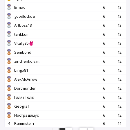
Ermac
6
13
goodluckua
6
13
Artboss13
6
13
tarikkum
6
13
Vitaliy35
6
13
Sembond
6
12
zinchenko.v.m.
6
12
bingo81
6
12
AlexMcArrow
6
12
Dortmunder
6
12
Галя і Толік
6
12
Geograf
6
12
Нострадамус
6
12
4
Rammstein
6
11