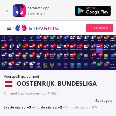
StavRate App
Free
4.9
4d
4d
4d
4d
4d
14d
7d
15d
15d
8d
7d
21d
10u
14d
1d
11u
10u
10u
7d
9u
15d
10u
9u
9u
22d
1d
9u
1d
1d
1d
15d
7u
1d
2u
1d
10u
1d
8d
1d
10u
6d
15u
10u
40d
1d
14u
1d
8d
48d
70d
5d
153d
Voorspellingstoernooi
OOSTENRIJK. BUNDESLIGA
Officieel StavRate-toernooi
·
363
Spelregels
Exacte uitslag:
+3
Juiste uitslag:
+2
Onjuiste uitslag:
0