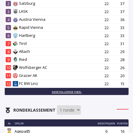
Salzburg
2
22
37
LASK
3
22
37
Austria Vienna
4
22
36
Rapid Vienna
5
22
33
Hartberg
6
22
33
Tirol
7
22
31
Altach
8
22
29
Ried
9
22
28
Wolfsberger AC
10
22
26
Grazer AK
11
22
20
FC BW Linz
12
22
15
GEDETAILLEERDE TABEL
RONDEKLASSEMENT
№
SPELER
WEDSTRIJDEN
PUNTEN
Agepa85
6
16