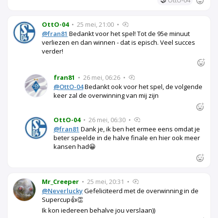
OttO-04
•
25 mei, 21:00
•
@fran81
Bedankt voor het spel! Tot de 95e minuut
verliezen en dan winnen - dat is episch. Veel succes
verder!
fran81
•
26 mei, 06:26
•
@OttO-04
Bedankt ook voor het spel, de volgende
keer zal de overwinning van mij zijn
OttO-04
•
26 mei, 06:30
•
@fran81
Dank je, ik ben het ermee eens omdat je
beter speelde in de halve finale en hier ook meer
kansen had😀
Mr_Creeper
•
25 mei, 20:31
•
@Neverlucky
Gefeliciteerd met de overwinning in de
Supercup👍👏
Ik kon iedereen behalve jou verslaan))