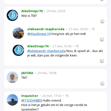
AlexDnepr74
•
20 mei, 20:33
Wie is TM?
oleksandr-mayboroda
•
21 mei, 10:34
•
@AlexDnepr74
Voeg toe als je het redt
AlexDnepr74
•
21 mei, 15:36
•
@oleksandr-mayboroda
Nou, ik speel al... dus als
je wilt, dan pas de volgende keer.
JAFORA
•
20 mei, 19:08
TM?
Inquisitor
•
20 mei, 17:50
•
@TSIZHI8855
Hallo vriend.
Hoe is het je gelukt om in de vorige ronde te
sjoemelen?