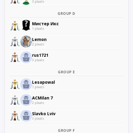
3 plaats
GROUP D
Мистер Икс
1 plaats
Lemon
2 plaats
rus1721
3 plaats
GROUP E
Lesapowal
1 plaats
ACMilan 7
2 plaats
Slavko Lviv
3 plaats
GROUP F