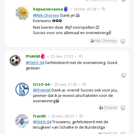
Харьковчанка
•
26 mei, 05:38
•
@Nik Chornyy
Dank je! 🤗
Eveneens ⚽⚽⚽
Niet luieren daar. Blijf voorspellen.😉
Succes voor ons allemaal en overwinning✌️
🤝
Nik Chornyy
ПЧАНИ
•
25 mei, 21:01
•
@OttO-04
Gefeliciteerd met de overwinning. Goed
gedaan.
OttO-04
•
25 mei, 21:05
•
@ПЧАНИ
Dank je, vriend! Succes ook voor jou,
jammer dat ik je moest uitschakelen voor de
overwinning😀
👍
ПЧАНИ
fran81
•
26 mei, 06:27
•
@OttO-04
Trouwens, gefeliciteerd met de
terugkeer van Schalke in de Bundesliga
🤝
OttO-04