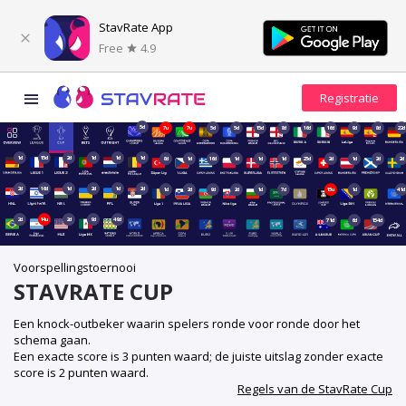
StavRate App
Free
4.9
5d
7u
7u
5d
5d
15d
8d
16d
16d
9d
8d
22d
1d
15d
2d
1d
1d
1d
8d
1d
16d
1d
1d
1d
23d
2d
1d
2d
2d
2d
16d
1d
2d
1d
2d
1d
2d
9d
2d
1d
7d
15u
1d
41d
2d
14u
2d
9d
49d
71d
6d
154d
Voorspellingstoernooi
STAVRATE CUP
Een knock-outbeker waarin spelers ronde voor ronde door het
schema gaan.
Een exacte score is 3 punten waard; de juiste uitslag zonder exacte
score is 2 punten waard.
Regels van de StavRate Cup