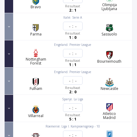
Olimpija
Resultaat
Bravo
Ljubljana
2 : 1
Italië. Serie A
-
:
-
Resultaat
Parma
Sassuolo
1 : 0
Engeland. Premier League
-
:
-
Nottingham
Resultaat
Bournemouth
Forest
1 : 1
Engeland. Premier League
-
:
-
Resultaat
Fulham
Newcastle
2 : 0
Spanje. La Liga
-
:
-
Atletico
Resultaat
Villarreal
Madrid
5 : 1
Roemenië. Liga I. Kampioensgroep - 10
-
:
-