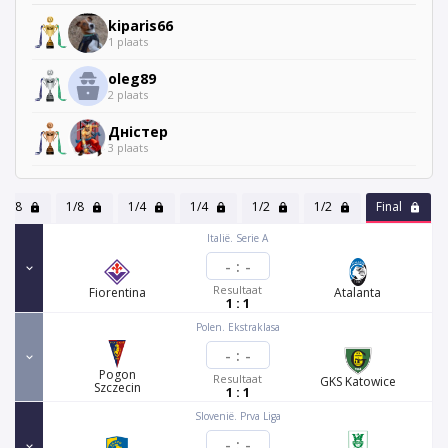
kiparis66
1 plaats
oleg89
2 plaats
Дністер
3 plaats
1/8
1/8
1/4
1/4
1/2
1/2
Final
Italië. Serie A
-
:
-
Resultaat
Fiorentina
Atalanta
1 : 1
Polen. Ekstraklasa
-
:
-
Pogon
Resultaat
GKS Katowice
Szczecin
1 : 1
Slovenië. Prva Liga
-
:
-