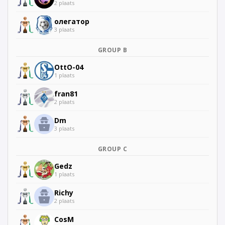
2 plaats
олегатор
3 plaats
GROUP B
OttO-04
1 plaats
fran81
2 plaats
Dm
3 plaats
GROUP C
Gedz
1 plaats
Richy
2 plaats
CosM