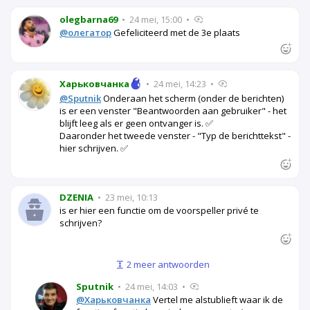
olegbarna69
•
24 mei, 15:00
•
@олегатор
Gefeliciteerd met de 3e plaats
Харьковчанка
•
24 mei, 14:23
•
@Sputnik
Onderaan het scherm (onder de berichten)
is er een venster "Beantwoorden aan gebruiker" - het
blijft leeg als er geen ontvanger is. ✅
Daaronder het tweede venster - "Typ de berichttekst" -
hier schrijven. ✅
DZENIA
•
23 mei, 10:13
is er hier een functie om de voorspeller privé te
schrijven?
2 meer antwoorden
Sputnik
•
24 mei, 14:03
•
@Харьковчанка
Vertel me alstublieft waar ik de