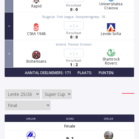
Universitatea
Resultaat
Rapid
Craiova
0 : 0
Bulgarije. First League. Kampioensgroep - 36
-
:
-
Resultaat
CSKA 1948
Levski Sofia
0 : 0
Ierland. Premier Division
-
:
-
Shamrock
Resultaat
Bohemians
Rovers
1 : 2
AANTAL DEELNEMERS: 171
PLAATS:
PUNTEN:
SPELER
SCORE
SPELER
Finale
9
:
2