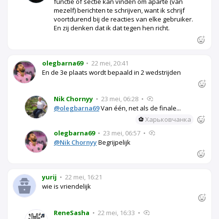
functie of sectie kan vinden om aparte (van
mezelf) berichten te schrijven, want ik schrijf
voortdurend bij de reacties van elke gebruiker.
En zij denken dat ik dat tegen hen richt.
olegbarna69
•
22 mei, 20:41
En de 3e plaats wordt bepaald in 2 wedstrijden
Nik Chornyy
•
23 mei, 06:28
•
@olegbarna69
Van één, net als de finale...
⚽
Харьковчанка
olegbarna69
•
23 mei, 06:57
•
@Nik Chornyy
Begrijpelijk
yurij
•
22 mei, 16:21
wie is vriendelijk
ReneSasha
•
22 mei, 16:33
•