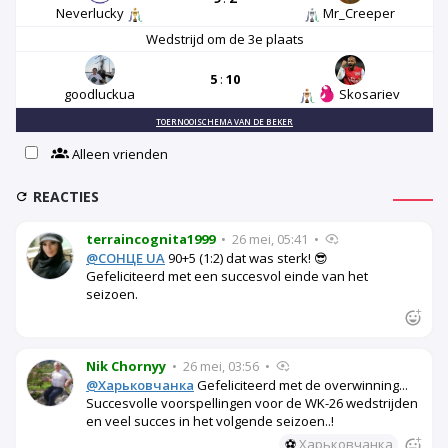
Neverlucky
Mr_Creeper
Wedstrijd om de 3e plaats
5
:
10
goodluckua
Skosariev
TOERNOOISCHEMA VAN DE BEKER
Alleen vrienden
REACTIES
terraincognita1999
•
26 mei, 05:41
•
@СОНЦЕ UA
90+5 (1:2) dat was sterk! 😎
Gefeliciteerd met een succesvol einde van het
seizoen.
Nik Chornyy
•
26 mei, 03:56
•
@Харьковчанка
Gefeliciteerd met de overwinning...
Succesvolle voorspellingen voor de WK-26 wedstrijden
en veel succes in het volgende seizoen..!
⚽
Харьковчанка