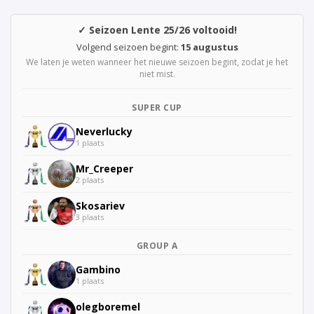
✓ Seizoen Lente 25/26 voltooid!
Volgend seizoen begint:
15 augustus
We laten je weten wanneer het nieuwe seizoen begint, zodat je het
niet mist.
SUPER CUP
Neverlucky
1 plaats
Mr_Creeper
2 plaats
Skosariev
3 plaats
GROUP A
Gambino
1 plaats
olegboremel