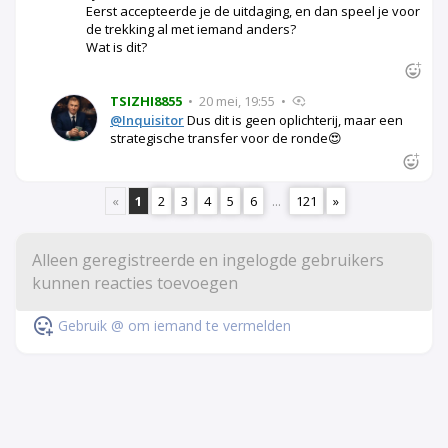
Eerst accepteerde je de uitdaging, en dan speel je voor
de trekking al met iemand anders?
Wat is dit?
TSIZHI8855
•
20 mei, 19:55
•
@Inquisitor
Dus dit is geen oplichterij, maar een
strategische transfer voor de ronde😍
«
1
2
3
4
5
6
...
121
»
Gebruik @ om iemand te vermelden