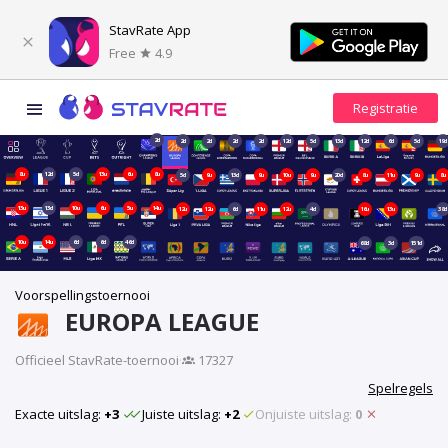
StavRate App
Free
4.9
2d
2d
2d
2d
2d
12d
5d
13d
12d
6d
5d
19d
8u
12d
5d
13u
6u
8u
5d
9u
13d
9u
10u
9u
20d
8u
11u
9u
8u
13u
13d
10u
6u
5u
14u
12u
12u
6d
11u
12u
4d
16u
13u
38d
10u
14u
6d
6d
46d
68d
3d
151d
Voorspellingstoernooi
EUROPA LEAGUE
Officieel StavRate-toernooi
·
17327
Spelregels
Exacte uitslag:
+3
Juiste uitslag:
+2
Onjuiste uitslag:
0