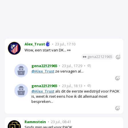
Alex_Trust
•
23 jul., 17:10
Wow, een start van DK... 👀
👀
gena22121965
gena22121965
•
23 jul., 17:29
•
@Alex_Trust
ze vervagen al...
gena22121965
•
23 jul., 18:13
•
@Alex_Trust
als dit de eerste wedstrijd voor PAOK
is, weet ik niet eens hoe ik dit allemaal moet
bespreken...
Rammstein
•
23 jul., 08:41
Sinds mijn jeugd voor PAOK