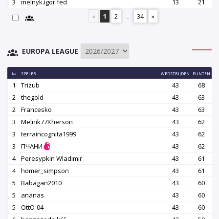
3
melnyk.igor.fed
13
21
«
1
2
...
34
»
EUROPA LEAGUE
№
SPELER
WEDSTRIJDEN
PUNTEN
1
Trizub
43
68
2
thegold
43
63
2
Francesko
43
63
3
Melnik77Kherson
43
62
3
terraincognita1999
43
62
3
ПЧАНИ
43
62
4
Peresypkin Wladimir
43
61
4
homer_simpson
43
61
5
Babagan2010
43
60
5
ananas
43
60
5
OttO-04
43
60