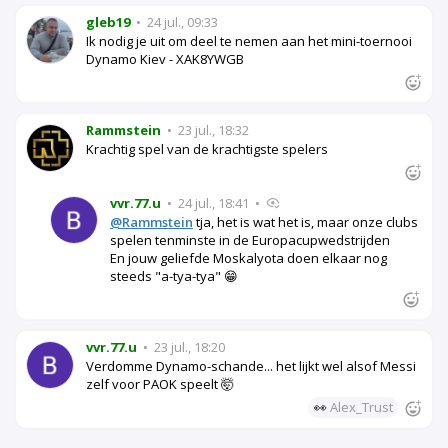
gleb19
•
24 jul., 09:33
Ik nodig je uit om deel te nemen aan het mini-toernooi
Dynamo Kiev - XAK8YWGB
Rammstein
•
23 jul., 18:32
Krachtig spel van de krachtigste spelers
vvr.77.u
•
24 jul., 18:41
•
@Rammstein
tja, het is wat het is, maar onze clubs
spelen tenminste in de Europacupwedstrijden
En jouw geliefde Moskalyota doen elkaar nog
steeds "a-tya-tya" 😁
vvr.77.u
•
23 jul., 18:20
Verdomme Dynamo-schande... het lijkt wel alsof Messi
zelf voor PAOK speelt 🤯
👀
Alex_Trust