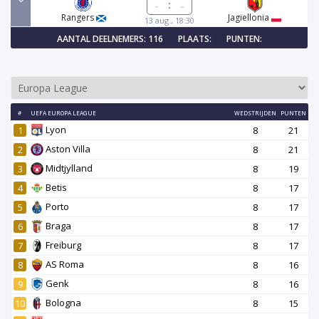
:
Rangers
Jagiellonia
13 aug., 18:30
AANTAL DEELNEMERS: 116
PLAATS:
PUNTEN:
#
UEFA EUROPA LEAGUE
WEDSTRIJDEN
PUNTEN
Lyon
1
8
21
Aston Villa
2
8
21
Midtjylland
3
8
19
Betis
4
8
17
Porto
5
8
17
Braga
6
8
17
Freiburg
7
8
17
AS Roma
8
8
16
Genk
9
8
16
Bologna
10
8
15