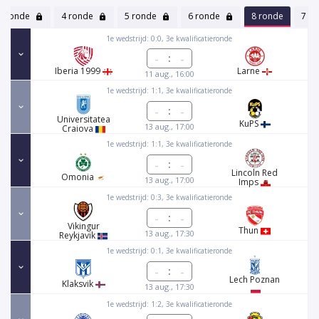
3 ronde
4 ronde
5 ronde
6 ronde
8 ronde
7 r
1e wedstrijd: 0:0, 3e kwalificatieronde
:
Iberia 1999
Larne
11 aug., 16:00
1e wedstrijd: 1:1, 3e kwalificatieronde
:
Universitatea
KuPS
13 aug., 17:00
Craiova
1e wedstrijd: 1:1, 3e kwalificatieronde
:
Lincoln Red
Omonia
13 aug., 17:00
Imps
1e wedstrijd: 0:3, 3e kwalificatieronde
:
Vikingur
Thun
13 aug., 17:30
Reykjavik
1e wedstrijd: 0:1, 3e kwalificatieronde
:
Lech Poznan
Klaksvik
13 aug., 17:30
1e wedstrijd: 1:2, 3e kwalificatieronde