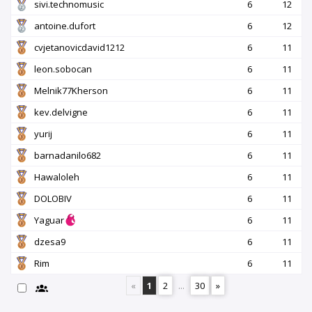
sivi.technomusic
6
12
antoine.dufort
6
12
cvjetanovicdavid1212
6
11
leon.sobocan
6
11
Melnik77Kherson
6
11
kev.delvigne
6
11
yurij
6
11
barnadanilo682
6
11
Hawaloleh
6
11
DOLOBIV
6
11
Yaguar
6
11
dzesa9
6
11
Rim
6
11
«
1
2
...
30
»