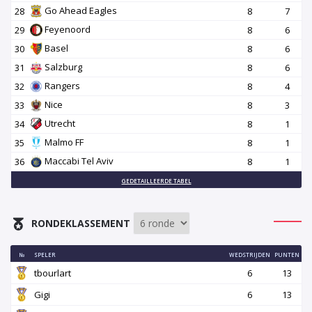
Go Ahead Eagles
28
8
7
Feyenoord
29
8
6
Basel
30
8
6
Salzburg
31
8
6
Rangers
32
8
4
Nice
33
8
3
Utrecht
34
8
1
Malmo FF
35
8
1
Maccabi Tel Aviv
36
8
1
GEDETAILLEERDE TABEL
RONDEKLASSEMENT
№
SPELER
WEDSTRIJDEN
PUNTEN
tbourlart
6
13
Gigi
6
13