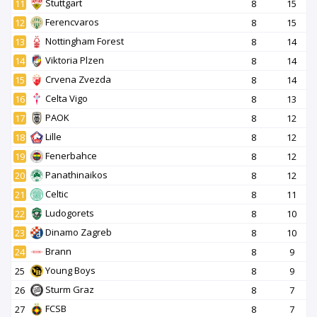
Stuttgart
11
8
15
Ferencvaros
12
8
15
Nottingham Forest
13
8
14
Viktoria Plzen
14
8
14
Crvena Zvezda
15
8
14
Celta Vigo
16
8
13
PAOK
17
8
12
Lille
18
8
12
Fenerbahce
19
8
12
Panathinaikos
20
8
12
Celtic
21
8
11
Ludogorets
22
8
10
Dinamo Zagreb
23
8
10
Brann
24
8
9
Young Boys
25
8
9
Sturm Graz
26
8
7
FCSB
27
8
7