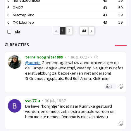
6
honzazednik65
43
59
6
OM27
43
59
6
Мистер Икс
43
59
6
ФК Шахтер
43
59
«
1
2
...
44
»
REACTIES
terraincognita1999
•
1 aug., 06:27
•
@admin
Goedendag. Ik wil uw aandacht vestigen op
de Europa League-wedstrijd, waar op 6 augustus Pafos
eerst Salzburg zal bezoeken (en niet andersom)
⚽ Ontmoetingsplaats: Red Bull Arena, Kleßheim
👍
2
vvr.77.u
•
30 jul., 18:37
De lieve "konijntje" moet naar Kudrivka gestuurd
worden, en er moet zelfs extra betaald worden om
hem mee te nemen. Dynamo is niet zijn niveau