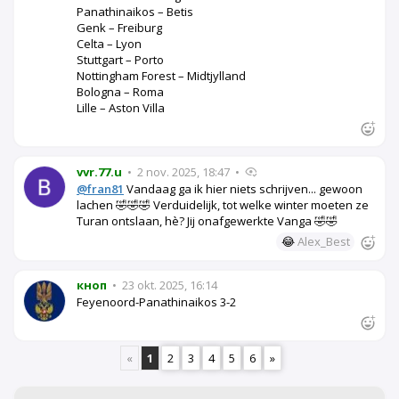
Panathinaikos – Betis
Genk – Freiburg
Celta – Lyon
Stuttgart – Porto
Nottingham Forest – Midtjylland
Bologna – Roma
Lille – Aston Villa
vvr.77.u
•
2 nov. 2025, 18:47
•
@fran81
Vandaag ga ik hier niets schrijven... gewoon
lachen 🤣🤣🤣 Verduidelijk, tot welke winter moeten ze
Turan ontslaan, hè? Jij onafgewerkte Vanga 🤣🤣
😂
Alex_Best
кноп
•
23 okt. 2025, 16:14
Feyenoord-Panathinaikos 3-2
«
1
2
3
4
5
6
»