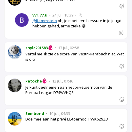
vvr.77.u
•
24 jul., 18:39
•
@Rammstein
oh, je moet een blessure in je jeugd
hebben gehad, arme zieke 😁
shylc201583
•
17 jul., 02:58
Vertel me, ik zie de score van Vestri-Karabach niet. Wat
is dit?
Patoche
•
12 jul., 07:46
Je kunt deelnemen aan het privétoernooi van de
Europa League D74WVHQ5
Sembond
•
10 jul., 04:33
Doe mee aan het privé EL-toernooi PWK6Z9ZD