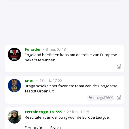
Forsider
•
8 mei, 05:18
Engeland heeft een kans om de treble van Europese
bekers te winnen
кноп
•
18 mrt., 17:00
Braga schakelt het favoriete team van de Hongaarse
fascist Orbán uit
💩
nazgul7609
terraincognita1999
•
27 feb., 12:25
Resultaten van de loting voor de Europa League:
Ferencváros – Braga