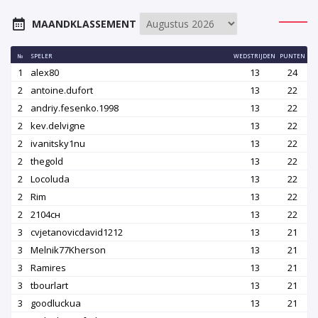
MAANDKLASSEMENT
№
SPELER
WEDSTRIJDEN
PUNTEN
1
alex80
13
24
2
antoine.dufort
13
22
2
andriy.fesenko.1998
13
22
2
kev.delvigne
13
22
2
ivanitsky1nu
13
22
2
thegold
13
22
2
Locoluda
13
22
2
Rim
13
22
2
2104сн
13
22
3
cvjetanovicdavid1212
13
21
3
Melnik77Kherson
13
21
3
Ramires
13
21
3
tbourlart
13
21
3
goodluckua
13
21