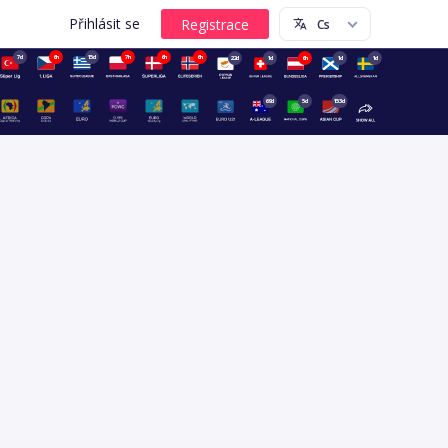
Přihlásit se
7d
6h
15d
7h
6h
6h
22d
1d
6h
1d
1d
69d
5d
153d