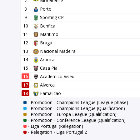
7
Moreirense
8
Porto
9
Sporting CP
10
Benfica
11
Maritimo
12
Braga
13
Nacional Madeira
14
Arouca
15
Casa Pia
16
Academico Viseu
17
Alverca
18
Famalicao
- Promotion - Champions League (League phase)
- Promotion - Champions League (Qualification)
- Promotion - Europa League (Qualification)
- Promotion - Conference League (Qualification)
- Liga Portugal (Relegation)
- Relegation - Liga Portugal 2