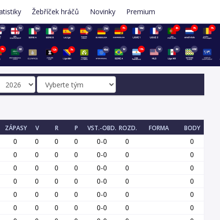
atistiky
Žebříček hráčů
Novinky
Premium
14d
7d
7h
14d
1d
8h
7h
7h
15d
15d
8d
7d
21d
7h
6d
1d
11h
1d
8d
48d
12h
7h
40d
ZÁPASY
V
R
P
VST.-OBD.
ROZD.
FORMA
BODY
0
0
0
0
0-0
0
0
0
0
0
0
0-0
0
0
0
0
0
0
0-0
0
0
0
0
0
0
0-0
0
0
0
0
0
0
0-0
0
0
0
0
0
0
0-0
0
0