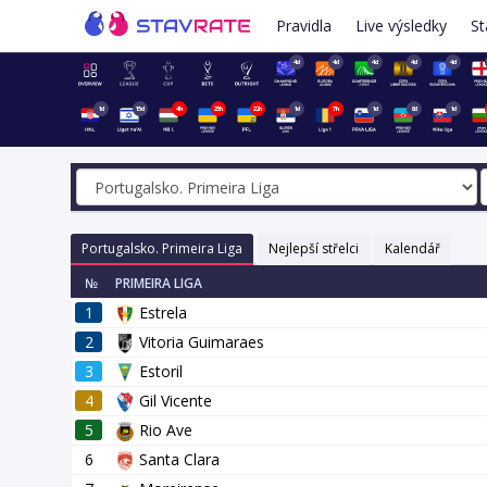
Pravidla
Live výsledky
St
4d
4d
4d
4d
4d
1d
15d
4h
23h
22h
1d
7h
1d
8d
1d
Portugalsko. Primeira Liga
Nejlepší střelci
Kalendář
№
PRIMEIRA LIGA
1
Estrela
2
Vitoria Guimaraes
3
Estoril
4
Gil Vicente
5
Rio Ave
6
Santa Clara