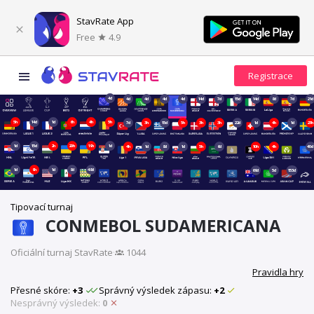
StavRate App
Free
4.9
4d
4d
4d
4d
4d
14d
7d
15d
14d
8d
7d
21d
5h
14d
1d
6h
4h
5h
7d
3h
15d
5h
3h
3h
22d
1d
4h
1d
23h
1d
15d
2h
20h
19h
1d
4h
1d
8d
1d
5h
6d
10h
4h
40d
1d
9h
1d
8d
48d
69d
5d
153d
Tipovací turnaj
CONMEBOL SUDAMERICANA
Oficiální turnaj StavRate
·
1044
Pravidla hry
Přesné skóre:
+3
Správný výsledek zápasu:
+2
Nesprávný výsledek:
0