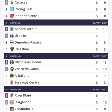
Caracas
2
6
9
Racing Club
3
6
8
Independiente
4
6
0
#
SKUPINA F
ZÁPASY
BODY
Atletico Torque
1
6
13
Gremio
2
6
11
Deportivo Riestra
3
6
5
Palestino
4
6
3
#
SKUPINA G
ZÁPASY
BODY
Olimpia Asuncion
1
6
13
Vasco da Gama
2
6
10
A. Italiano
3
6
7
Barracas Central
4
6
3
#
SKUPINA H
ZÁPASY
BODY
River Plate
1
6
14
Bragantino
2
6
10
Carabobo FC
3
6
9