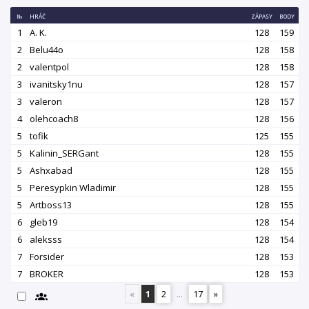
№
HRÁČ
ZÁPASY
BODY
1
A. K.
128
159
2
Belu44o
128
158
2
valentpol
128
158
3
ivanitsky1nu
128
157
3
valeron
128
157
4
olehcoach8
128
156
5
tofik
125
155
5
Kalinin_SERGant
128
155
5
Ashxabad
128
155
5
Peresypkin Wladimir
128
155
5
Artboss13
128
155
6
gleb19
128
154
6
aleksss
128
154
7
Forsider
128
153
7
BROKER
128
153
«
1
2
...
17
»