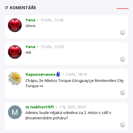
KOMENTÁŘE
Yana
•
13 bře., 13:40
slova
Yana
•
13 bře., 13:39
mé
Харьковчанка
•
2 bře., 18:10
Chápu, že Atletico Torque (Uruguay) je Montevideo City
Torque 👀
m.ivakhov1971
•
1 říj. 2025, 09:01
Admini, bude nějaká odměna za 2. místo v září v
Jihoamerickém poháru?