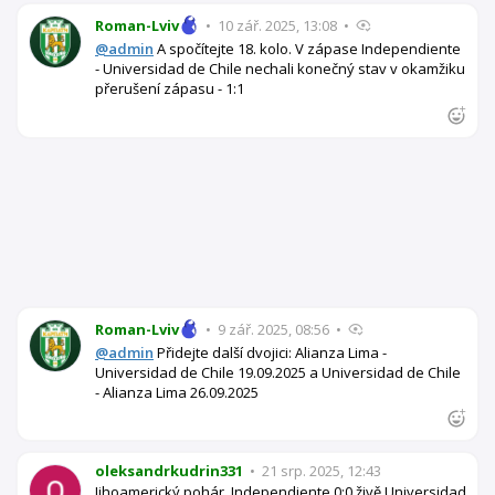
Roman-Lviv
•
10 zář. 2025, 13:08
•
@admin
A spočítejte 18. kolo. V zápase Independiente
- Universidad de Chile nechali konečný stav v okamžiku
přerušení zápasu - 1:1
Roman-Lviv
•
9 zář. 2025, 08:56
•
@admin
Přidejte další dvojici: Alianza Lima -
Universidad de Chile 19.09.2025 a Universidad de Chile
- Alianza Lima 26.09.2025
oleksandrkudrin331
•
21 srp. 2025, 12:43
Jihoamerický pohár. Independiente 0:0 živě Universidad