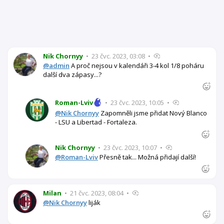
Nik Chornyy
•
23 čvc. 2023, 03:08
•
@admin
A proč nejsou v kalendáři 3-4 kol 1/8 poháru
další dva zápasy...?
Roman-Lviv
•
23 čvc. 2023, 10:05
•
@Nik Chornyy
Zapomněli jsme přidat Nový Blanco
- LSU a Libertad - Fortaleza.
Nik Chornyy
•
23 čvc. 2023, 10:07
•
@Roman-Lviv
Přesně tak... Možná přidají další!
Milan
•
21 čvc. 2023, 08:04
•
@Nik Chornyy
liják