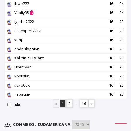
ibwe777
16
24
Vitaliy35
16
24
igorho2022
16
23
alloexpert7212
16
23
yurij
16
23
andriulopatyn
16
23
Kalinin_SERGant
16
23
User1987
16
23
Rostislav
16
23
колобок
16
23
тараскін
16
23
«
1
2
...
16
»
CONMEBOL SUDAMERICANA