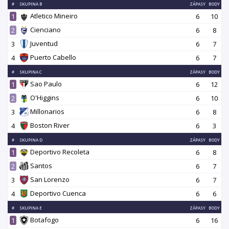
#
SKUPINA B
ZÁPASY
BODY
Atletico Mineiro
1
6
10
Cienciano
2
6
8
Juventud
3
6
7
Puerto Cabello
4
6
7
#
SKUPINA C
ZÁPASY
BODY
Sao Paulo
1
6
12
O'Higgins
2
6
10
Millonarios
3
6
8
Boston River
4
6
3
#
SKUPINA D
ZÁPASY
BODY
Deportivo Recoleta
1
6
8
Santos
2
6
7
San Lorenzo
3
6
7
Deportivo Cuenca
4
6
6
#
SKUPINA E
ZÁPASY
BODY
Botafogo
1
6
16