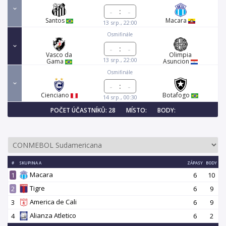
:
Santos
Macara
13 srp., 22:00
Osmifinále
:
Vasco da
Olimpia
13 srp., 22:00
Gama
Asuncion
Osmifinále
:
Cienciano
Botafogo
14 srp., 00:30
POČET ÚČASTNÍKŮ: 28
MÍSTO:
BODY:
#
SKUPINA A
ZÁPASY
BODY
Macara
1
6
10
Tigre
2
6
9
America de Cali
3
6
9
Alianza Atletico
4
6
2