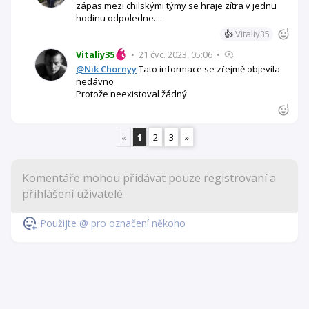
zápas mezi chilskými týmy se hraje zítra v jednu
hodinu odpoledne....
👍
Vitaliy35
Vitaliy35
•
21 čvc. 2023, 05:06
•
@Nik Chornyy
Tato informace se zřejmě objevila
nedávno
Protože neexistoval žádný
«
1
2
3
»
Použijte @ pro označení někoho