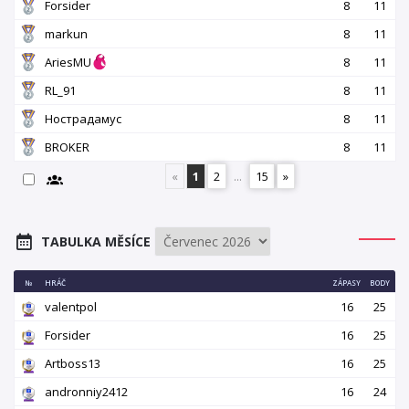
Forsider
8
11
markun
8
11
AriesMU
8
11
RL_91
8
11
Нострадамус
8
11
BROKER
8
11
«
1
2
...
15
»
TABULKA MĚSÍCE
№
HRÁČ
ZÁPASY
BODY
valentpol
16
25
Forsider
16
25
Artboss13
16
25
andronniy2412
16
24