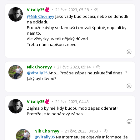
Vitaliy35
•
21 čvc. 2023, 05:38
•
@Nik Chornyy
Jako vždy buď počasí, nebo se dohodli
na odkladu.
Protože kdyby se fanoušci chovali špatně, napsali by
nám to.
Ale vždycky uvedli nějaký důvod.
Třeba nám napíšou znovu.
Nik Chornyy
•
21 čvc. 2023, 05:14
•
@Vitaliy35
Ano... Proč se zápas neuskutečnil dnes...?
Jaký byl důvod?
Vitaliy35
•
21 čvc. 2023, 04:43
Zajímalo by mě, kdy budou moci zápas odehrát?
Protože je to pohárový zápas.
Nik Chornyy
•
21 čvc. 2023, 04:53
•
@Vitaliy35
Na internetu se objevila informace, že