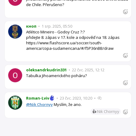
de Chile. Přerušeno?
кноп
•
1 srp. 2025, 05:50
Atlético Mineiro - Godoy Cruz ?:?
přidejte 8. zápas v 17. kole a odpověď na 18. zápas
https://www.flashscore.ua/soccer/south-
america/copa-sudamericana/#/f5P36nBB/draw
oleksandrkudrin331
•
22 čvc. 2025, 12:12
Tabulka Jihoamerického poháru?
Roman-Lviv
•
23 čvc. 2023, 10:20
•
@Nik Chornyy
Myslím, že ano.
👍
Nik Chornyy