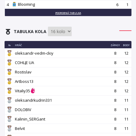
Blooming
4
6
1
PODROBNÁ TABULKA
TABULKA KOLA
№
HRÁČ
ZÁPASY
BODY
oleksandr-vedm-ckiy
8
12
СОНЦЕ UA
8
12
Rostislav
8
12
Artboss13
8
12
Vitaliy35
8
12
oleksandrkudrin331
8
11
DOLOBIV
8
11
Kalinin_SERGant
8
11
Belvit
8
11