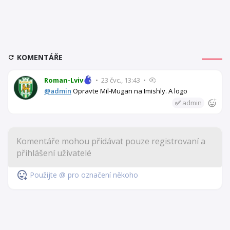
KOMENTÁŘE
Roman-Lviv
•
23 čvc., 13:43
•
@admin
Opravte Mil-Mugan na Imishly. A logo
✅
admin
Použijte @ pro označení někoho