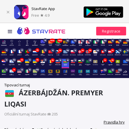
StavRate App
Free
4.9
4d
46min
16min
5d
5d
15d
8d
15d
15d
8d
8d
22d
1d
15d
2d
1d
23h
1d
8d
22h
15d
1d
22h
22h
22d
1d
23h
1d
1d
1d
15d
21h
1d
15h
1d
23h
2d
8d
1d
1d
6d
5h
23h
40d
2d
3h
2d
9d
49d
70d
6d
153d
Tipovací turnaj
ÁZERBÁJDŽÁN. PREMYER
LIQASI
Oficiální turnaj StavRate
·
205
Pravidla hry