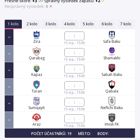
Přesné skóre:
+3
Správný výsledek zápasu:
+2
Nesprávný výsledek:
0
1 kolo
2 kolo
3 kolo
4 kolo
5 kolo
6 kolo
7 kolo
:
Zira
Safa Baku
15 srp., 15:00
:
Qarabag
Shamakhi
15 srp., 15:00
:
Kapaz
Sabah Baku
15 srp., 15:00
:
Turan
Qabala
15 srp., 15:00
:
Sumqayit
Neftchi Baku
15 srp., 15:00
:
Araz
Imisli FK
15 srp., 15:00
POČET ÚČASTNÍKŮ: 19
MÍSTO:
BODY: