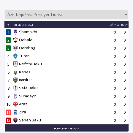
#
PREMYER LIQASI
ZÁPASY
BODY
Shamakhi
1
0
0
Qabala
2
0
0
Qarabag
3
0
0
Turan
4
0
0
Neftchi Baku
5
0
0
Kapaz
6
0
0
Imisli FK
7
0
0
Safa Baku
8
0
0
Sumqayit
9
0
0
Araz
10
0
0
Zira
11
0
0
Sabah Baku
12
0
0
PODROBNÁ TABULKA