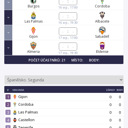
:
Burgos
Cordoba
16 srp., 17:00
:
Las Palmas
Albacete
16 srp., 19:30
:
Gijon
Sabadell
17 srp., 17:00
:
Almeria
Eldense
17 srp., 19:30
POČET ÚČASTNÍKŮ: 21
MÍSTO:
BODY:
#
SEGUNDA
ZÁPASY
BODY
Gijon
1
0
0
Cordoba
2
0
0
Las Palmas
3
0
0
Castellon
4
0
0
Tenerife
5
0
0