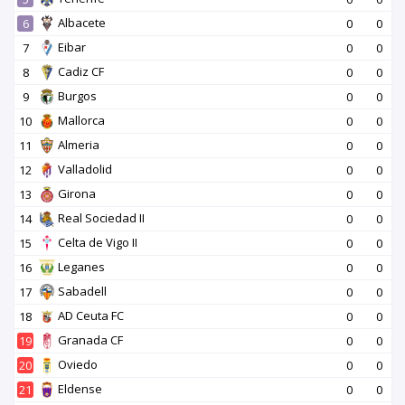
Albacete
6
0
0
Eibar
7
0
0
Cadiz CF
8
0
0
Burgos
9
0
0
Mallorca
10
0
0
Almeria
11
0
0
Valladolid
12
0
0
Girona
13
0
0
Real Sociedad II
14
0
0
Celta de Vigo II
15
0
0
Leganes
16
0
0
Sabadell
17
0
0
AD Ceuta FC
18
0
0
Granada CF
19
0
0
Oviedo
20
0
0
Eldense
21
0
0