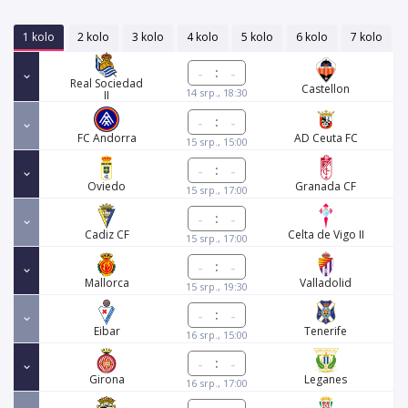
1 kolo
2 kolo
3 kolo
4 kolo
5 kolo
6 kolo
7 kolo
:
Real Sociedad
Castellon
14 srp., 18:30
II
:
FC Andorra
AD Ceuta FC
15 srp., 15:00
:
Oviedo
Granada CF
15 srp., 17:00
:
Cadiz CF
Celta de Vigo II
15 srp., 17:00
:
Mallorca
Valladolid
15 srp., 19:30
:
Eibar
Tenerife
16 srp., 15:00
:
Girona
Leganes
16 srp., 17:00