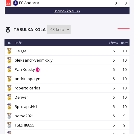
FC Andorra
22
0
0
PODROBNÁ TABULKA
TABULKA KOLA
№
HRÁČ
ZÁPASY
BODY
Hauge
6
10
oleksandr-vedm-ckiy
6
10
Pan Kotsky
6
10
andriulopatyn
6
10
roberto carlos
6
10
Denver
6
10
Вратарь№1
6
10
barsa2021
6
9
TSIZHI8855
6
9