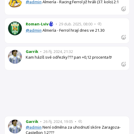
@admin
Almería - Racing Ferrol již hráli (37. kolo) 2:1
Roman-Lviv
•
29 dub. 2025, 08:00
•
@admin
Almería - Ferrol hrají dnes ve 21.30
Garrik
•
26 říj. 2024, 21:32
Kam házíš své odřezky??? pan +0,12 procenta🤘
Garrik
•
26 říj. 2024, 19:05
•
@admin
Není odměna za uhodnutí skóre Zaragoza-
Castellon 1:2???