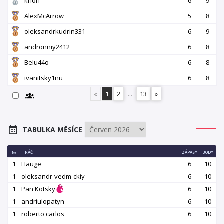
кноп
6
9
AlexMcArrow
5
8
oleksandrkudrin331
6
9
andronniy2412
6
8
Belu44o
6
8
ivanitsky1nu
6
8
«
1
2
...
13
»
TABULKA MĚSÍCE
№
HRÁČ
ZÁPASY
BODY
1
Hauge
6
10
1
oleksandr-vedm-ckiy
6
10
1
Pan Kotsky
6
10
1
andriulopatyn
6
10
1
roberto carlos
6
10