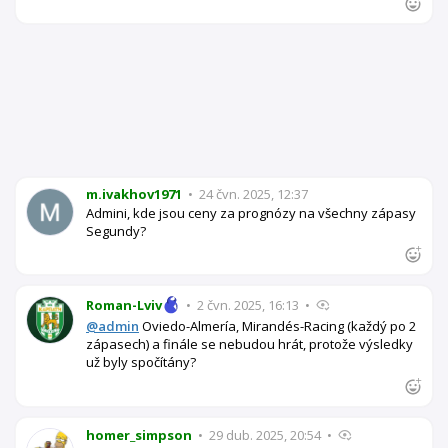
m.ivakhov1971
•
24 čvn. 2025, 12:37
Admini, kde jsou ceny za prognózy na všechny zápasy
Segundy?
Roman-Lviv
•
2 čvn. 2025, 16:13
•
@admin
Oviedo-Almería, Mirandés-Racing (každý po 2
zápasech) a finále se nebudou hrát, protože výsledky
už byly spočítány?
homer_simpson
•
29 dub. 2025, 20:54
•