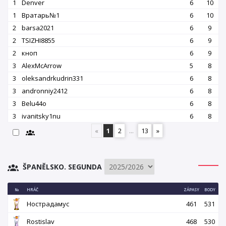
1
Denver
6
10
1
Вратарь№1
6
10
2
barsa2021
6
9
2
TSIZHI8855
6
9
2
кноп
6
9
3
AlexMcArrow
5
8
3
oleksandrkudrin331
6
8
3
andronniy2412
6
8
3
Belu44o
6
8
3
ivanitsky1nu
6
8
«
1
2
...
13
»
ŠPANĚLSKO. SEGUNDA
№
HRÁČ
ZÁPASY
BODY
Нострадамус
461
531
Rostislav
468
530