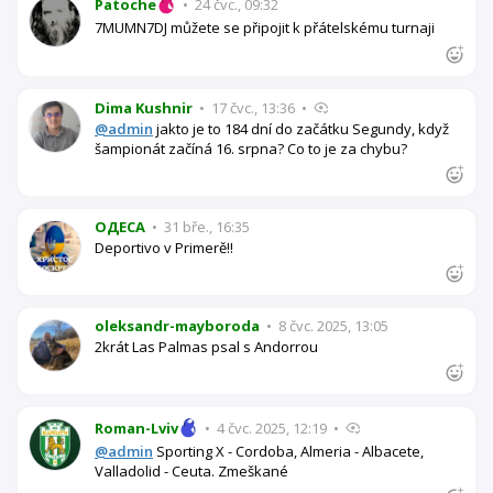
Patoche
•
24 čvc., 09:32
7MUMN7DJ můžete se připojit k přátelskému turnaji
Dima Kushnir
•
17 čvc., 13:36
•
@admin
jakto je to 184 dní do začátku Segundy, když
šampionát začíná 16. srpna? Co to je za chybu?
OДЕСА
•
31 bře., 16:35
Deportivo v Primerě!!
oleksandr-mayboroda
•
8 čvc. 2025, 13:05
2krát Las Palmas psal s Andorrou
Roman-Lviv
•
4 čvc. 2025, 12:19
•
@admin
Sporting X - Cordoba, Almeria - Albacete,
Valladolid - Ceuta. Zmeškané