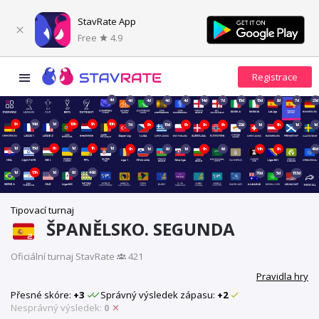
StavRate App
Free
4.9
4d
4d
4d
4d
4d
14d
7d
15d
15d
8d
7d
21d
9h
14d
1d
10h
9h
10h
7d
8h
15d
9h
8h
8h
22d
1d
8h
1d
1d
1d
15d
6h
1d
1h
1d
9h
1d
8d
1d
9h
6d
14h
9h
40d
1d
13h
1d
8d
48d
70d
5d
153d
Tipovací turnaj
ŠPANĚLSKO. SEGUNDA
Oficiální turnaj StavRate
·
421
Pravidla hry
Přesné skóre:
+3
Správný výsledek zápasu:
+2
Nesprávný výsledek:
0