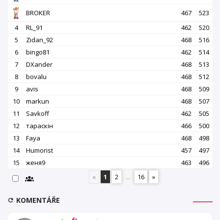
BROKER
467
523
4
RL_91
462
520
5
Zidan_92
468
516
6
bingo81
462
514
7
DXander
468
513
8
bovalu
468
512
9
avis
468
509
10
markun
468
507
11
Savkoff
462
505
12
тараскін
466
500
13
Faya
468
498
14
Humorist
457
497
15
женя9
463
496
«
1
2
...
16
»
KOMENTÁŘE