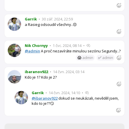
Garrik
•
30 zář. 2024, 22:59
a Rasieg odsoudil všechny..😔
Nik Chornyy
•
1 čvc. 2024, 08:14
•
@admin
A proč nezavíráte minulou sezónu Segundy..?
😱
admin
✅
admin
ibaranov922
•
14 čvn. 2024, 03:14
Kdo je 1? Kdo je 2?
Garrik
•
14 čvn. 2024, 14:10
•
@ibaranov922
dokud se neukázali, nevěděl jsem,
kdo to je??😏