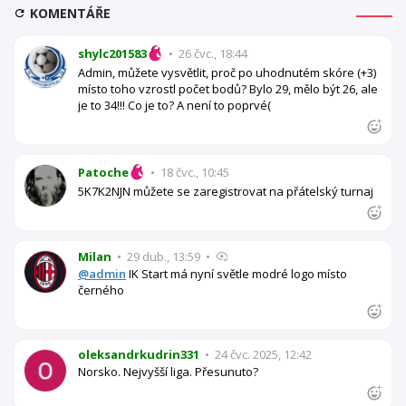
KOMENTÁŘE
shylc201583
•
26 čvc., 18:44
Admin, můžete vysvětlit, proč po uhodnutém skóre (+3)
místo toho vzrostl počet bodů? Bylo 29, mělo být 26, ale
je to 34!!! Co je to? A není to poprvé(
Patoche
•
18 čvc., 10:45
5K7K2NJN můžete se zaregistrovat na přátelský turnaj
Milan
•
29 dub., 13:59
•
@admin
IK Start má nyní světle modré logo místo
černého
oleksandrkudrin331
•
24 čvc. 2025, 12:42
Norsko. Nejvyšší liga. Přesunuto?