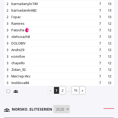
2
barnadanylo749
7
13
2
barnadanilo682
7
13
2
Горас
7
13
3
Ramires
7
12
3
Patoche
7
12
3
olehcoach8
7
12
3
DOLOBIV
7
12
3
Andrii29
7
12
3
колобок
7
12
3
chayello
7
12
3
Zidan_92
7
12
3
Мистер Икс
7
12
3
moldova84
7
12
«
1
2
...
15
»
NORSKO. ELITESERIEN