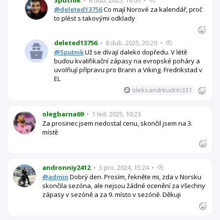
@deleted13756
Co mají Norové za kalendář, proč
to plést s takovými odklady
deleted13756
•
8 dub. 2025, 20:20
•
@Sputnik
Už se dívají daleko dopředu. V létě
budou kvalifikační zápasy na evropské poháry a
uvolňují přípravu pro Brann a Viking. Fredrikstad v
EL
😏
oleksandrkudrin331
olegbarna69
•
1 led. 2025, 10:23
Za prosinec jsem nedostal cenu, skončil jsem na 3.
místě
andronniy2412
•
3 pro. 2024, 15:24
•
@admin
Dobrý den. Prosím, řekněte mi, zda v Norsku
skončila sezóna, ale nejsou žádné ocenění za všechny
zápasy v sezóně a za 9. místo v sezóně. Děkuji