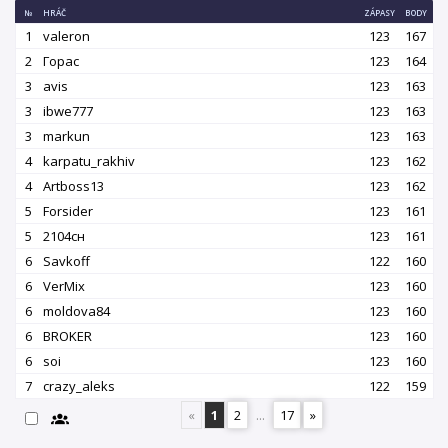
№
HRÁČ
ZÁPASY
BODY
1
valeron
123
167
2
Горас
123
164
3
avis
123
163
3
ibwe777
123
163
3
markun
123
163
4
karpatu_rakhiv
123
162
4
Artboss13
123
162
5
Forsider
123
161
5
2104сн
123
161
6
Savkoff
122
160
6
VerMix
123
160
6
moldova84
123
160
6
BROKER
123
160
6
soi
123
160
7
crazy_aleks
122
159
«
1
2
...
17
»