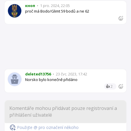
кноп
•
1 pro. 2024, 22:05
proč má Bodo/Glimt 59 bodů a ne 62
deleted13756
•
23 čvc. 2023, 17:42
Norsko bylo konečně přidáno
👍
2
Použijte @ pro označení někoho