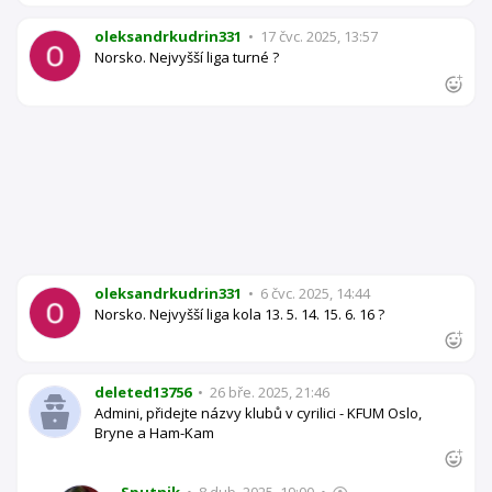
oleksandrkudrin331
•
17 čvc. 2025, 13:57
Norsko. Nejvyšší liga turné ?
oleksandrkudrin331
•
6 čvc. 2025, 14:44
Norsko. Nejvyšší liga kola 13. 5. 14. 15. 6. 16 ?
deleted13756
•
26 bře. 2025, 21:46
Admini, přidejte názvy klubů v cyrilici - KFUM Oslo,
Bryne a Ham-Kam
Sputnik
•
8 dub. 2025, 19:00
•