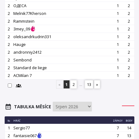
2
OДЕСА
1
2
2
Melnik77Kherson
1
2
2
Rammstein
1
2
2
Зmey_09
1
2
2
oleksandrkudrin331
1
2
2
Hauge
1
2
2
andronniy2412
1
2
2
Sembond
1
2
2
Standard de liege
1
2
2
ACMilan 7
1
2
«
1
2
...
13
»
TABULKA MĚSÍCE
№
HRÁČ
ZÁPASY
BODY
1
Sergio77
7
14
2
fantaisie067
7
13