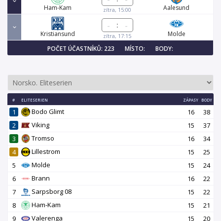
Ham-Kam
Aalesund
zítra, 15:00
:
Kristiansund
Molde
zítra, 17:15
POČET ÚČASTNÍKŮ: 223
MÍSTO:
BODY:
#
ELITESERIEN
ZÁPASY
BODY
Bodo Glimt
1
16
38
Viking
2
15
37
Tromso
3
16
34
Lillestrom
4
15
25
Molde
5
15
24
Brann
6
16
22
Sarpsborg 08
7
15
22
Ham-Kam
8
15
21
Valerenga
9
15
20