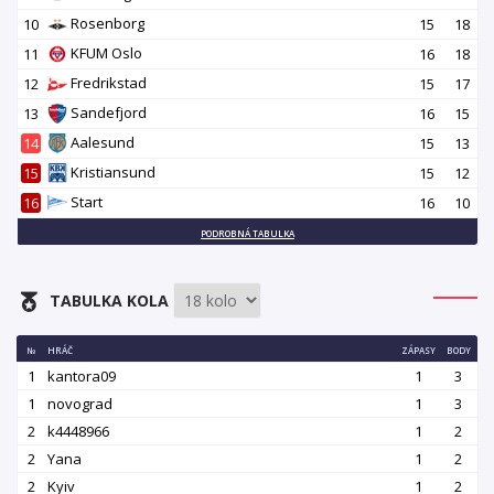
Rosenborg
10
15
18
KFUM Oslo
11
16
18
Fredrikstad
12
15
17
Sandefjord
13
16
15
Aalesund
14
15
13
Kristiansund
15
15
12
Start
16
16
10
PODROBNÁ TABULKA
TABULKA KOLA
№
HRÁČ
ZÁPASY
BODY
1
kantora09
1
3
1
novograd
1
3
2
k4448966
1
2
2
Yana
1
2
2
Kyiv
1
2