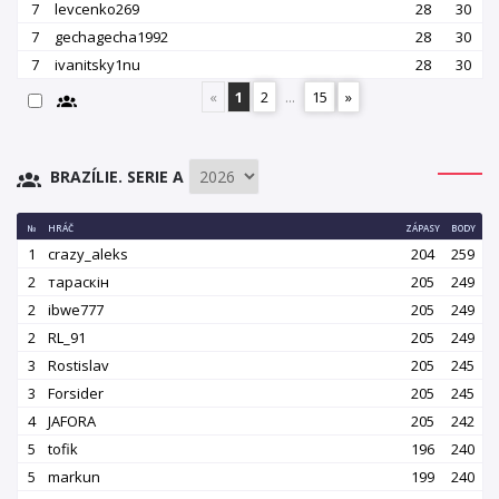
7
levcenko269
28
30
7
gechagecha1992
28
30
7
ivanitsky1nu
28
30
«
1
2
...
15
»
BRAZÍLIE. SERIE A
№
HRÁČ
ZÁPASY
BODY
1
crazy_aleks
204
259
2
тараскін
205
249
2
ibwe777
205
249
2
RL_91
205
249
3
Rostislav
205
245
3
Forsider
205
245
4
JAFORA
205
242
5
tofik
196
240
5
markun
199
240