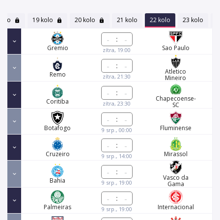
kolo
19 kolo
20 kolo
21 kolo
22 kolo
23 kolo
2
:
Gremio
Sao Paulo
zítra, 19:00
:
Atletico
Remo
zítra, 21:30
Mineiro
:
Chapecoense-
Coritiba
zítra, 23:30
SC
:
Botafogo
Fluminense
9 srp., 00:00
:
Cruzeiro
Mirassol
9 srp., 14:00
:
Vasco da
Bahia
9 srp., 19:00
Gama
:
Palmeiras
Internacional
9 srp., 19:00