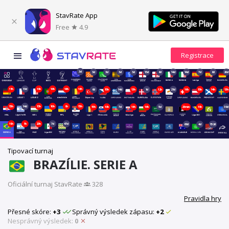
StavRate App
Free
4.9
3d
3d
3d
3d
3d
13d
6d
14d
14d
7d
6d
20d
11h
13d
19h
14h
14h
16h
6d
15h
14d
13h
1d
12h
21d
16h
15h
14h
13h
15h
14d
13h
10h
9h
15h
15h
18h
7d
16h
16h
5d
25min
19h
39d
19h
1h
20h
7d
47d
69d
4d
152d
Tipovací turnaj
BRAZÍLIE. SERIE A
Oficiální turnaj StavRate
·
328
Pravidla hry
Přesné skóre:
+3
Správný výsledek zápasu:
+2
Nesprávný výsledek:
0