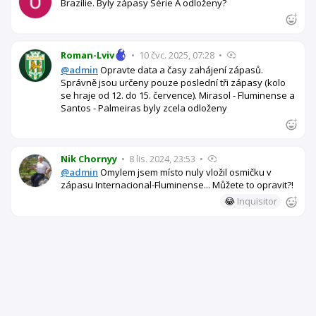
Brazílie. Byly zápasy Série A odloženy?
Roman-Lviv
•
10 čvc. 2025, 07:28
•
@admin
Opravte data a časy zahájení zápasů.
Správně jsou určeny pouze poslední tři zápasy (kolo
se hraje od 12. do 15. července). Mirasol - Fluminense a
Santos - Palmeiras byly zcela odloženy
Nik Chornyy
•
8 lis. 2024, 23:53
•
@admin
Omylem jsem místo nuly vložil osmičku v
zápasu Internacional-Fluminense... Můžete to opravit?!
😂
Inquisitor