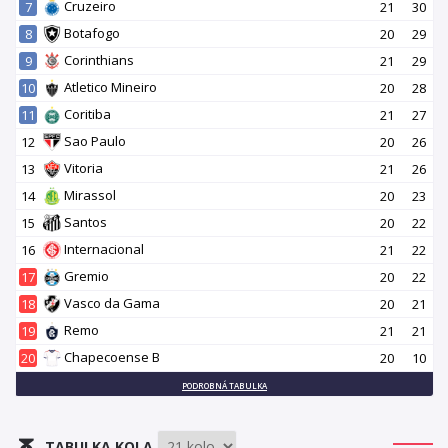
Cruzeiro
7
21
30
Botafogo
8
20
29
Corinthians
9
21
29
Atletico Mineiro
10
20
28
Coritiba
11
21
27
Sao Paulo
12
20
26
Vitoria
13
21
26
Mirassol
14
20
23
Santos
15
20
22
Internacional
16
21
22
Gremio
17
20
22
Vasco da Gama
18
20
21
Remo
19
21
21
Chapecoense B
20
20
10
PODROBNÁ TABULKA
TABULKA KOLA