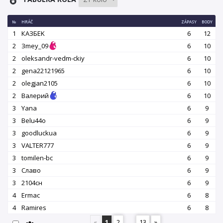
№
HRÁČ
ZÁPASY
BODY
1
КАЗБEK
6
12
2
Зmey_09
6
10
2
oleksandr-vedm-ckiy
6
10
2
gena22121965
6
10
2
olegjan2105
6
10
2
Валерий
6
10
3
Yana
6
9
3
Belu44o
6
9
3
goodluckua
6
9
3
VALTER777
6
9
3
tomilen-bc
6
9
3
Славо
6
9
3
2104сн
6
9
4
Ermac
6
8
4
Ramires
6
8
«
1
2
...
13
»