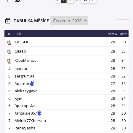
TABULKA MĚSÍCE
№
HRÁČ
ZÁPASY
BODY
КАЗБEK
28
38
Славо
28
35
ЮраМеталл
28
34
4
markun
28
33
5
sergrum84
28
32
6
Adanfor
27
31
6
alekseygavr
28
31
6
Kyiv
28
31
6
Вратарь№1
28
31
7
fantaisie067
28
30
7
Melnik77Kherson
28
30
7
ReneSasha
28
30