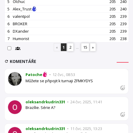
5
Olchuc
205
240
5
Alex_Trust
205
240
6
valentpol
205
239
6
BROKER
205
239
6
DXander
205
239
7
Humorist
205
238
«
1
2
...
15
»
KOMENTÁŘE
Patoche
•
12 čvc., 08:53
Můžete se připojit k turnaji ZFMKYDYS
oleksandrkudrin331
•
24 čvc. 2025, 11:41
Brazílie. Série A?
oleksandrkudrin331
•
11 čvc. 2025, 13:23