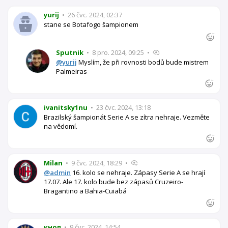
yurij
•
26 čvc. 2024, 02:37
stane se Botafogo šampionem
Sputnik
•
8 pro. 2024, 09:25
•
@yurij
Myslím, že při rovnosti bodů bude mistrem
Palmeiras
ivanitsky1nu
•
23 čvc. 2024, 13:18
Brazilský šampionát Serie A se zítra nehraje. Vezměte
na vědomí.
Milan
•
9 čvc. 2024, 18:29
•
@admin
16. kolo se nehraje. Zápasy Serie A se hrají
17.07. Ale 17. kolo bude bez zápasů Cruzeiro-
Bragantino a Bahia-Cuiabá
кноп
•
9 čvc. 2024, 14:54