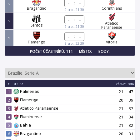
:
Bragantino
Corinthians
9 srp., 21:30
:
Atletico
Santos
9 srp., 21:30
Paranaense
:
Flamengo
Vitoria
9 srp., 22:30
POČET ÚČASTNÍKŮ: 114
MÍSTO:
BODY:
#
SERIE A
ZÁPASY
BODY
Palmeiras
1
21
47
Flamengo
2
20
39
Atletico Paranaense
3
21
37
Fluminense
4
21
34
Bahia
5
21
32
Bragantino
6
20
31