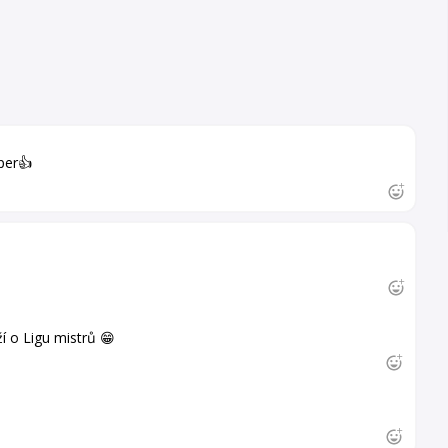
per👍
í o Ligu mistrů 😁