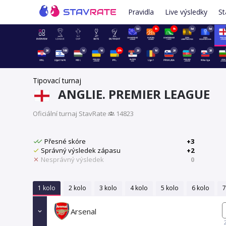
Pravidla
Live výsledky
St
5d
1h
1h
5d
5d
2d
16d
1d
1d
20h
2d
1d
2d
9d
2d
Tipovací turnaj
ANGLIE. PREMIER LEAGUE
Oficiální turnaj StavRate
·
14823
Přesné skóre
+3
Správný výsledek zápasu
+2
Nesprávný výsledek
0
1 kolo
2 kolo
3 kolo
4 kolo
5 kolo
6 kolo
7
Arsenal