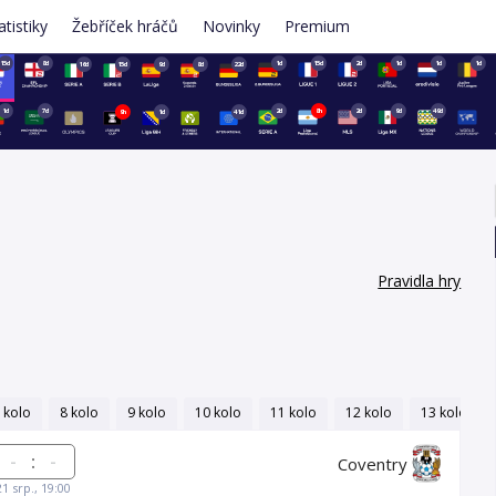
atistiky
Žebříček hráčů
Novinky
Premium
15d
8d
1d
15d
2d
1d
1d
1d
16d
15d
9d
8d
22d
1d
7d
2d
8h
2d
9d
49d
9h
1d
41d
Pravidla hry
 kolo
8 kolo
9 kolo
10 kolo
11 kolo
12 kolo
13 kolo
:
Coventry
21 srp., 19:00