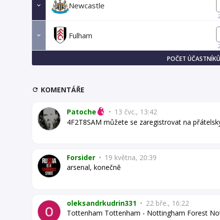
Newcastle
Fulham
POČET ÚČASTNÍKŮ
KOMENTÁŘE
Patoche
•
13 čvc., 13:42
4F2T8SAM můžete se zaregistrovat na přátelský
Forsider
•
19 května, 20:39
arsenal, konečně
oleksandrkudrin331
•
22 bře., 16:22
Tottenham Tottenham - Nottingham Forest Not