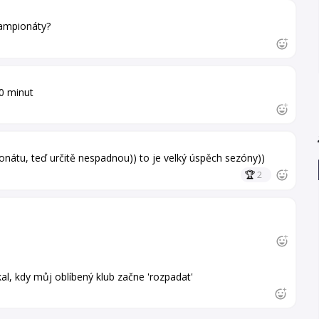
šampionáty?
0 minut
tu, teď určitě nespadnou)) to je velký úspěch sezóny))
🏆
2
m
al, kdy můj oblíbený klub začne 'rozpadat'