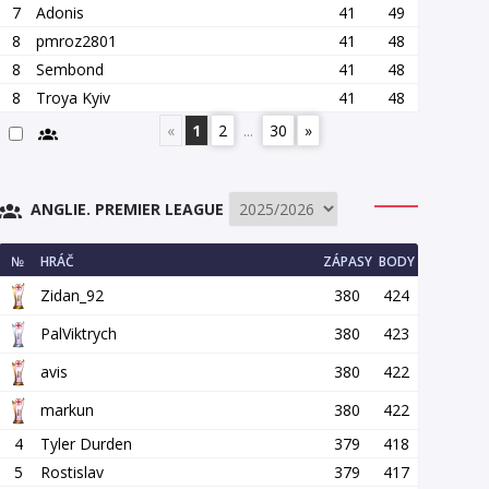
7
Adonis
41
49
8
pmroz2801
41
48
8
Sembond
41
48
8
Troya Kyiv
41
48
«
1
2
...
30
»
ANGLIE. PREMIER LEAGUE
№
HRÁČ
ZÁPASY
BODY
Zidan_92
380
424
PalViktrych
380
423
avis
380
422
markun
380
422
4
Tyler Durden
379
418
5
Rostislav
379
417