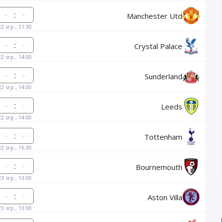
:
Manchester Utd
22 srp., 11:30
:
Crystal Palace
22 srp., 14:00
:
Sunderland
22 srp., 14:00
:
Leeds
22 srp., 14:00
:
Tottenham
22 srp., 16:30
:
Bournemouth
23 srp., 13:00
:
Aston Villa
23 srp., 13:00