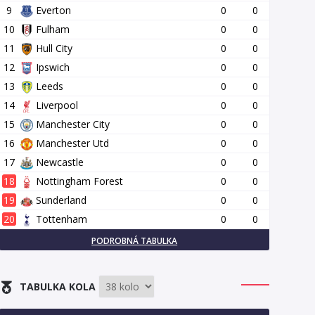
9
Everton
0
0
10
Fulham
0
0
11
Hull City
0
0
12
Ipswich
0
0
13
Leeds
0
0
14
Liverpool
0
0
15
Manchester City
0
0
16
Manchester Utd
0
0
17
Newcastle
0
0
18
Nottingham Forest
0
0
19
Sunderland
0
0
20
Tottenham
0
0
PODROBNÁ TABULKA
TABULKA KOLA