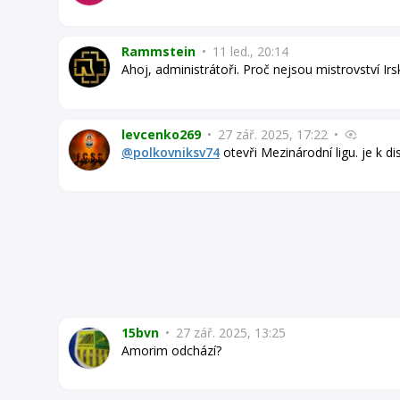
Rammstein
•
11 led., 20:14
Ahoj, administrátoři. Proč nejsou mistrovství Irs
levcenko269
•
27 zář. 2025, 17:22
•
@polkovniksv74
otevři Mezinárodní ligu. je k di
15bvn
•
27 zář. 2025, 13:25
Amorim odchází?