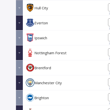
Hull City
Everton
Ipswich
Nottingham Forest
Brentford
Manchester City
Brighton