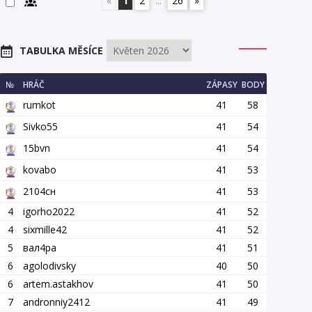
«
1
2
...
26
»
TABULKA MĚSÍCE
№
HRÁČ
ZÁPASY
BODY
rumkot
41
58
Sivko55
41
54
15bvn
41
54
kovabo
41
53
2104сн
41
53
4
igorho2022
41
52
4
sixmille42
41
52
5
вал4ра
41
51
6
agolodivsky
40
50
6
artem.astakhov
41
50
7
andronniy2412
41
49