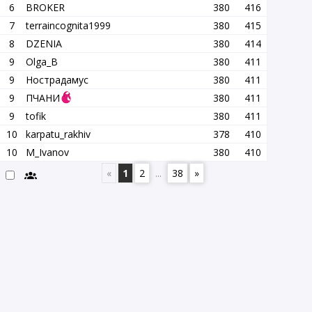
6
BROKER
380
416
7
terraincognita1999
380
415
8
DZENIA
380
414
9
Olga_B
380
411
9
Нострадамус
380
411
9
ПЧАНИ
380
411
9
tofik
380
411
10
karpatu_rakhiv
378
410
10
M_Ivanov
380
410
«
1
2
...
38
»