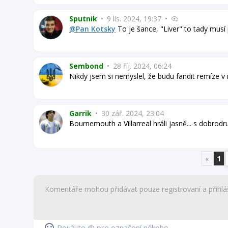
Sputnik
•
9 lis. 2024, 19:37
•
@Pan Kotsky
To je šance, "Liver" to tady musí 
Sembond
•
28 říj. 2024, 06:24
Nikdy jsem si nemyslel, že budu fandit remíze v
Garrik
•
30 zář. 2024, 23:04
Bournemouth a Villarreal hráli jasně... s dobrod
«
1
Použijte @ pro označení někoho