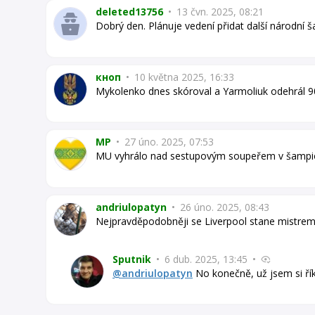
deleted13756
•
13 čvn. 2025, 08:21
Dobrý den. Plánuje vedení přidat další národní 
кноп
•
10 května 2025, 16:33
Mykolenko dnes skóroval a Yarmoliuk odehrál 9
MP
•
27 úno. 2025, 07:53
MU vyhrálo nad sestupovým soupeřem v šampioná
andriulopatyn
•
26 úno. 2025, 08:43
Nejpravděpodobněji se Liverpool stane mistre
Sputnik
•
6 dub. 2025, 13:45
•
@andriulopatyn
No konečně, už jsem si řík