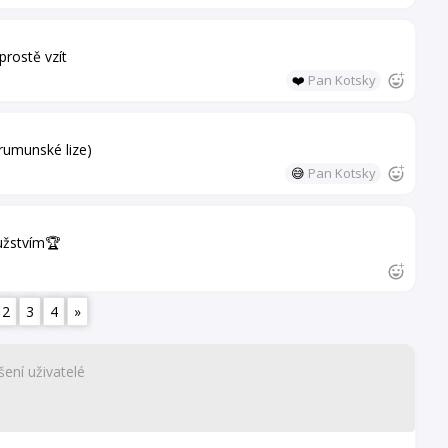
prostě vzít
❤️
Pan Kotsky
 rumunské lize)
😅
Pan Kotsky
ružstvím🏆
2
3
4
»