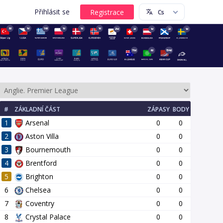
Přihlásit se
8d
1d
16d
1d
1d
1d
23d
2d
1d
2d
1d
70d
6d
154d
#
ZÁKLADNÍ ČÁST
ZÁPASY
BODY
1
Arsenal
0
0
2
Aston Villa
0
0
3
Bournemouth
0
0
4
Brentford
0
0
5
Brighton
0
0
14 kolo
15 kolo
16 kolo
17 kolo
18 kolo
19 kolo
20 kol
6
Chelsea
0
0
7
Coventry
0
0
8
Crystal Palace
0
0