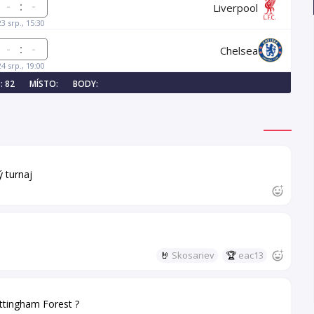
:
Liverpool
23 srp., 15:30
:
Chelsea
24 srp., 19:00
: 82
MÍSTO:
BODY:
 turnaj
🤘
Skosariev
🏆
eac13
tingham Forest ?