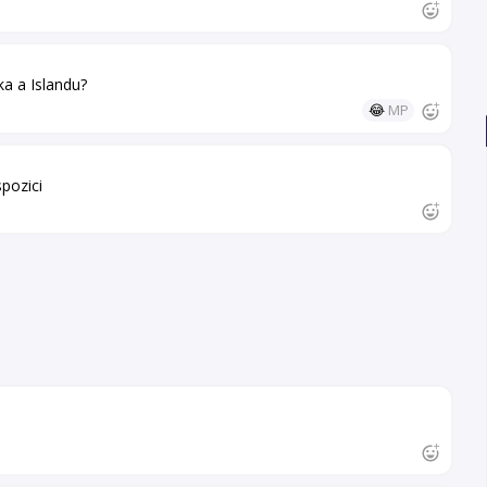
ka a Islandu?
😂
MP
spozici