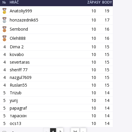
№
HRÁČ
ZÁPASY
BODY
Аnatoliy999
10
19
honzazednik65
10
17
Sembond
10
16
Oleh888
10
16
4
Dima 2
10
15
4
kovabo
10
15
4
severtaras
10
15
4
sheriff 77
10
15
4
nazgul7609
10
15
4
Ruslan55
10
15
5
Trizub
10
14
5
yurij
10
14
5
papagraf
10
14
5
тараскін
10
14
5
ocs13
10
14