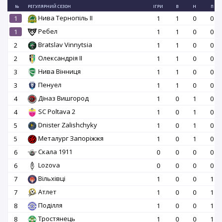
№
РЕГУЛЯРНИЙ СЕЗОН
ІГРИ
В
Н
П
Нива Тернопіль II
1
1
1
0
0
Ребел
1
1
1
0
0
Bratslav Vinnytsia
2
1
1
0
0
Олександрія II
2
1
1
0
0
Нива Вінниця
3
1
1
0
0
Пенуел
3
1
1
0
0
Діназ Вишгород
4
1
0
1
0
SC Poltava 2
4
1
0
1
0
Dnister Zalishchyky
5
1
0
1
0
Металург Запоріжжя
5
1
0
1
0
Скала 1911
6
0
0
0
0
Lozova
6
0
0
0
0
Вільхівці
7
1
0
0
1
Атлет
7
1
0
0
1
Поділля
8
1
0
0
1
Тростянець
8
1
0
0
1