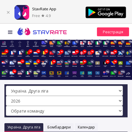
StavRate App
Free
4.9
4д
4д
4д
4д
4д
14д
7д
15д
15д
8д
7д
21д
15г
14д
1д
16г
14г
15г
7д
13г
15д
15г
13г
13г
22д
1д
14г
1д
1д
1д
15д
12г
1д
6г
1д
14г
1д
8д
1д
15г
6д
20г
14г
40д
1д
19г
1д
8д
48д
70д
5д
153д
Україна. Друга ліга
Бомбардири
Календар