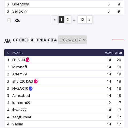
3
Lider2009
5
9
3
Sergio77
5
9
«
1
2
...
12
»
СЛОВЕНІЯ. ПРВА ЛІГА
№
ГРАВЕЦЬ
МАТЧІ
ОЧКИ
1
ПЧАНИ
14
20
2
Mironoff
14
19
2
Artem79
14
19
3
shylc201583
14
18
3
NAZAR10
14
18
3
Ashxabad
14
18
4
kantora09
12
17
4
ibwe777
14
17
4
sergrum84
14
17
4
Vadim
14
17