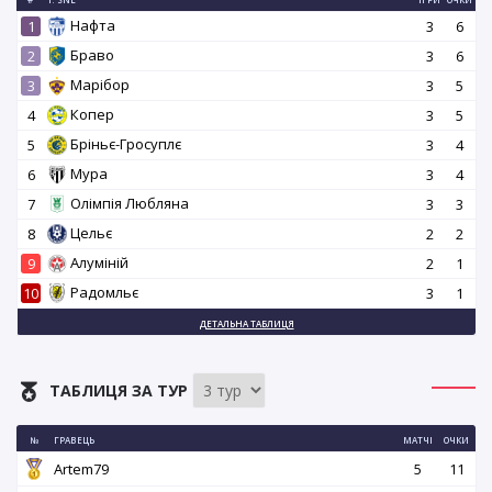
Нафта
1
3
6
Браво
2
3
6
Марібор
3
3
5
Копер
4
3
5
Бріньє-Гросуплє
5
3
4
Мура
6
3
4
Олімпія Любляна
7
3
3
Цельє
8
2
2
Алуміній
9
2
1
Радомльє
10
3
1
ДЕТАЛЬНА ТАБЛИЦЯ
ТАБЛИЦЯ ЗА ТУР
№
ГРАВЕЦЬ
МАТЧІ
ОЧКИ
Artem79
5
11