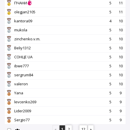
ПЧАНИ
5
11
olegjan2105
5
11
kantora09
4
10
mukola
5
10
zinchenko.v.m.
5
10
Beliy1312
5
10
СОНЦЕ UA
5
10
ibwe777
5
10
sergrum84
5
10
valeron
5
10
Yana
5
9
levcenko269
5
9
Lider2009
5
9
Sergio77
5
9
«
1
2
...
12
»