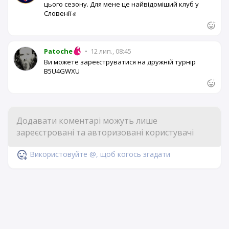
цього сезону. Для мене це найвідоміший клуб у
Словенії ✊
Patoche
•
12 лип., 08:45
Ви можете зареєструватися на дружній турнір
B5U4GWXU
Використовуйте @, щоб когось згадати