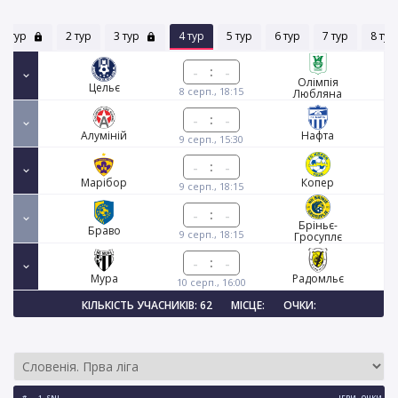
1 тур
2 тур
3 тур
4 тур
5 тур
6 тур
7 тур
8 тур
:
Олімпія
Цельє
8 серп., 18:15
Любляна
:
Алуміній
Нафта
9 серп., 15:30
:
Марібор
Копер
9 серп., 18:15
:
Бріньє-
Браво
9 серп., 18:15
Гросуплє
:
Мура
Радомльє
10 серп., 16:00
КІЛЬКІСТЬ УЧАСНИКІВ: 62
МІСЦЕ:
ОЧКИ:
#
1. SNL
ІГРИ
ОЧКИ