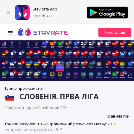
StavRate App
Free
4.9
4д
4д
4д
5д
5д
14д
7д
15д
15д
8д
7д
21д
22г
14д
1д
23г
21г
22г
7д
20г
15д
22г
20г
20г
22д
1д
21г
1д
1д
1д
15д
19г
1д
13г
1д
21г
1д
8д
1д
22г
6д
3г
21г
40д
1д
1г
2д
9д
48д
70д
5д
153д
Турнір прогнозистів
СЛОВЕНІЯ. ПРВА ЛІГА
Офіційний турнір StavRate
·
225
Правила гри
Точний рахунок:
+3
Правильний результат матчу:
+2
Неправильний результат:
0