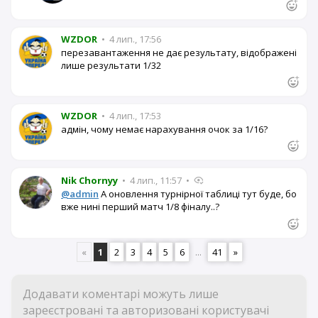
WZDOR
•
4 лип., 17:56
перезавантаження не дає результату, відображені
лише результати 1/32
WZDOR
•
4 лип., 17:53
адмін, чому немає нарахування очок за 1/16?
Nik Chornyy
•
4 лип., 11:57
•
@admin
А оновлення турнірної таблиці тут буде, бо
вже нині перший матч 1/8 фіналу..?
«
1
2
3
4
5
6
...
41
»