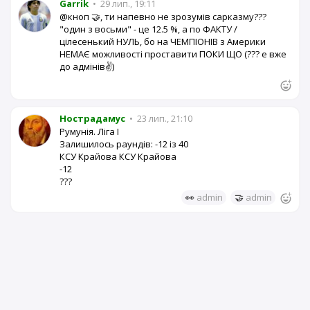
Garrik
•
29 лип., 19:11
@кноп 🤝, ти напевно не зрозумів сарказму???
"один з восьми" - це 12.5 %, а по ФАКТУ /
цілесенький НУЛЬ, бо на ЧЕМПІОНІВ з Америки
НЕМАЄ можливості проставити ПОКИ ЩО (??? е вже
до адмінів✌️)
Нострадамус
•
23 лип., 21:10
Румунія. Ліга I
Залишилось раундів: -12 із 40
КСУ Крайова КСУ Крайова
-12
???
👀
admin
🤝
admin