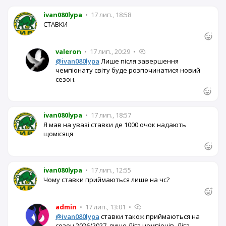
ivan080lypa
•
17 лип., 18:58
СТАВКИ
valeron
•
17 лип., 20:29
•
@ivan080lypa
Лише після завершення
чемпіонату світу буде розпочинатися новий
сезон.
ivan080lypa
•
17 лип., 18:57
Я мав на увазі ставки де 1000 очок надають
щомісяця
ivan080lypa
•
17 лип., 12:55
Чому ставки приймаються лише на чс?
admin
•
17 лип., 13:01
•
@ivan080lypa
ставки також приймаються на
сезон 2026/2027, лише Ліга чемпіонів, Ліга