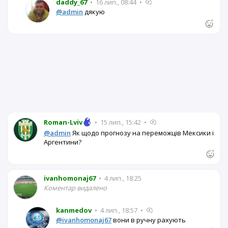
daddy_67
•
16 лип., 08:44
•
@admin
дякую
Roman-Lviv
•
15 лип., 15:42
•
@admin
Як щодо прогнозу на переможців Мексики і
Аргентини?
ivanhomonaj67
•
4 лип., 18:25
Коментар видалено
kanmedov
•
4 лип., 18:57
•
@ivanhomonaj67
вони в ручну рахують