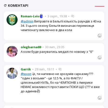
КОМЕНТАРІ
Roman-Lviv
•
3 серп., 19:38
•
@admin
Виправте в Бельгії кількість раундів з 40 на
34. З цього сезону Бельгія визначає переможця
чемпіонату виключно в два кола
olegbarna69
•
30 лип., 23:35
А коли буде рахуватись медалі по новому з "0"
Garrik
•
29 лип., 19:11
•
@кноп
🤝, ти напевно не зрозумів сарказму???
"один з восьми" - це 12.5 %, а по ФАКТУ /
цілесенький НУЛЬ, бо на ЧЕМПІОНІВ з Америки
НЕМАЄ можливості проставити ПОКИ ЩО (??? е вже
до адмінів✌️)