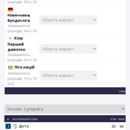
раундів: 36 із 36
Німеччина.
Бундесліга
Залишилось
раундів: 34 із 34
Кіпр.
Перший
дивізіон
Залишилось
раундів: 36 із 36
Ліга націй
Залишилось
раундів: 10 із 10
(x3)
СУМА:
#
РЕГУЛЯРНИЙ СЕЗОН
ІГРИ
ОЧКИ
Дріта
1
36
66