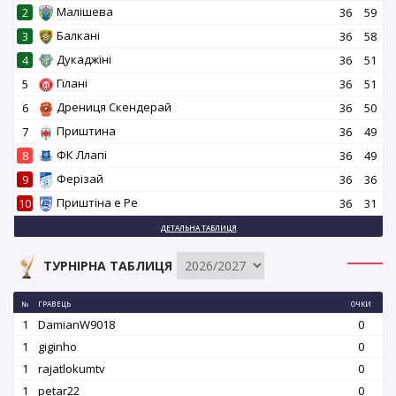
Малішева
2
36
59
Балкані
3
36
58
Дукаджїні
4
36
51
Гїлані
5
36
51
Дрениця Скендерай
6
36
50
Приштина
7
36
49
ФК Ллапі
8
36
49
Ферізай
9
36
36
Приштіна е Ре
10
36
31
ДЕТАЛЬНА ТАБЛИЦЯ
ТУРНІРНА ТАБЛИЦЯ
№
ГРАВЕЦЬ
ОЧКИ
1
DamianW9018
0
1
giginho
0
1
rajatlokumtv
0
1
petar22
0