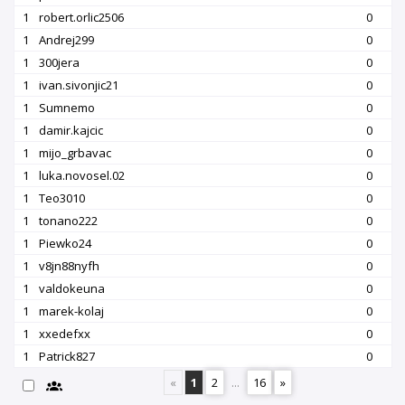
1
robert.orlic2506
0
1
Andrej299
0
1
300jera
0
1
ivan.sivonjic21
0
1
Sumnemo
0
1
damir.kajcic
0
1
mijo_grbavac
0
1
luka.novosel.02
0
1
Teo3010
0
1
tonano222
0
1
Piewko24
0
1
v8jn88nyfh
0
1
valdokeuna
0
1
marek-kolaj
0
1
xxedefxx
0
1
Patrick827
0
«
1
2
...
16
»