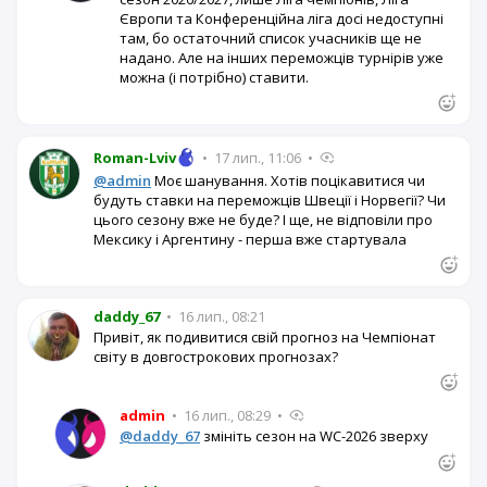
Європи та Конференційна ліга досі недоступні
там, бо остаточний список учасників ще не
надано. Але на інших переможців турнірів уже
можна (і потрібно) ставити.
Roman-Lviv
•
17 лип., 11:06
•
@admin
Моє шанування. Хотів поцікавитися чи
будуть ставки на переможців Швеції і Норвегії? Чи
цього сезону вже не буде? І ще, не відповіли про
Мексику і Аргентину - перша вже стартувала
daddy_67
•
16 лип., 08:21
Привіт, як подивитися свій прогноз на Чемпіонат
світу в довгострокових прогнозах?
admin
•
16 лип., 08:29
•
@daddy_67
змініть сезон на WC-2026 зверху