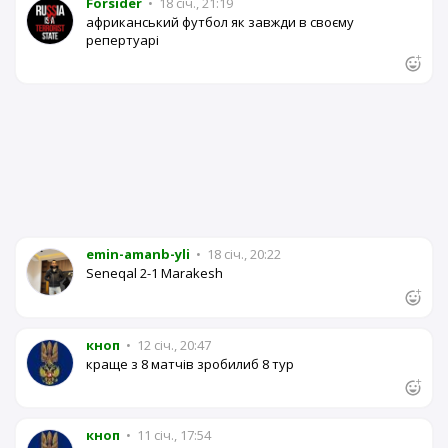
Forsider
•
18 січ., 21:19
африканський футбол як завжди в своєму
репертуарі
emin-amanb-yli
•
18 січ., 20:22
Seneqal 2-1 Marakesh
кноп
•
12 січ., 20:47
краще з 8 матчів зробилиб 8 тур
кноп
•
11 січ., 17:54