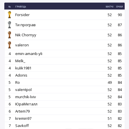
№
ГРАВЕЦЬ
МАТЧІ
ОЧКИ
Forsider
52
90
Ти програв
52
87
Nik Chornyy
52
86
valeron
52
86
4
emin-amanb-yli
52
85
4
Melk_
52
85
4
kulik1981
52
85
4
Adonis
52
85
5
Ro
49
84
5
valentpol
52
84
5
murchik-lviv
52
84
6
ЮраМеталл
52
83
6
Artem79
52
83
7
kremin97
51
82
7
Savkoff
52
82