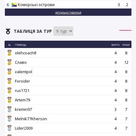
6
Коморські острови
3
2
ДЕТАЛЬНА ТАБЛИЦЯ
ТАБЛИЦЯ ЗА ТУР
№
ГРАВЕЦЬ
МАТЧІ
ОЧКИ
olehcoach8
4
8
Славо
4
12
valentpol
4
8
Forsider
4
8
rus1721
4
8
Artem79
4
8
kremin97
3
7
Melnik77Kherson
4
7
Lider2009
4
7