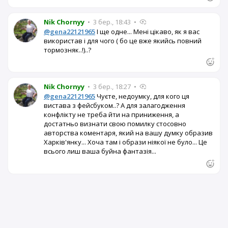
Nik Chornyy
•
3 бер., 18:43
•
@gena22121965
І ще одне... Мені цікаво, як я вас
використав і для чого ( бо це вже якийсь повний
тормозняк..!)..?
Nik Chornyy
•
3 бер., 18:27
•
@gena22121965
Чуєте, недоумку, для кого ця
вистава з фейсбуком..? А для залагодження
конфлікту не треба йти на приниження, а
достатньо визнати свою помилку стосовно
авторства коментаря, який на вашу думку образив
Харків'янку... Хоча там і образи ніякої не було... Це
всього лиш ваша буйна фантазія...