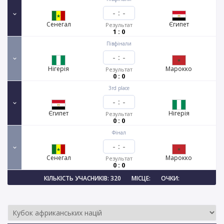
-
:
-
Сенегал
Єгипет
Результат
1 : 0
Півфінали
-
:
-
Нігерія
Марокко
Результат
0 : 0
3rd place
-
:
-
Єгипет
Нігерія
Результат
0 : 0
Фінал
-
:
-
Сенегал
Марокко
Результат
0 : 0
КІЛЬКІСТЬ УЧАСНИКІВ: 320
МІСЦЕ:
ОЧКИ: