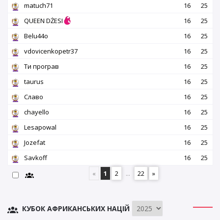
matuch71
16
25
QUEEN DŻESI
16
25
Belu44o
16
25
vdovicenkopetr37
16
25
Ти програв
16
25
taurus
16
25
Славо
16
25
chayello
16
25
Lesapowal
16
25
Jozefat
16
25
Savkoff
16
25
«
1
2
...
22
»
КУБОК АФРИКАНСЬКИХ НАЦІЙ