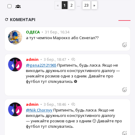
«
1
2
...
23
»
КОМЕНТАРІ
OДЕСА
•
31 бер., 16:34
а тут чемпіон Марокко або Сенегал??
admin
•
3 бер., 18:47
•
@gena22121965
Припиніть, будь ласка. Якщо не
виходить дружнього конструктивного діалогу —
уникайте розмов одне з одним. Давайте про
футбол тут спілкуватись ⚽
admin
•
3 бер., 18:46
•
@Nik Chornyy
Припиніть, будь ласка. Якщо не
виходить дружнього конструктивного діалогу
— уникайте розмов одне з одним 🙂 Давайте про
футбол тут спілкуватись.