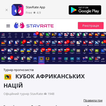
StavRate App
Free
4.9
23г
1д
1д
1д
1д
11д
4д
12д
11д
5д
4д
18д
4д
11д
4д
3г
4д
4д
4д
4д
12д
4д
1г
4д
19д
12д
4д
11д
1г
4д
12д
4д
3д
3д
5д
13хв
43хв
4д
5д
43хв
3д
1д
4д
37д
5д
6г
5д
5д
45д
66д
2д
149д
Турнір прогнозистів
КУБОК АФРИКАНСЬКИХ
НАЦІЙ
Офіційний турнір StavRate
·
1948
Правила гри