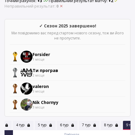
Точний рахунок:
+3
Правильний результат матчу:
+2
Неправильний результат:
0
✓ Сезон 2025 завершено!
Ми повідомимо вас перед стартом нового сезону, тож ви його
не пропустите.
Forsider
1 місце
Ти програв
2 місце
valeron
3 місце
Nik Chornyy
3 місце
ур
4 тур
5 тур
6 тур
7 тур
8 тур
9 ту
Півфінали