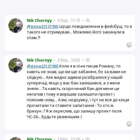
Nik Chornyy
•
3 бер., 11:15
•
@gena22121965
Щодо повідомлення в фейсбуці, то я
такого не отримував... Можливо його закинули в
спам.?!
Nik Chornyy
•
3 бер., 10:52
•
@gena22121965
Коли я в січні писав Роману, то
навіть не знав, що ви ще забанені, бо за вами не
слідкую... Але видно адміни розібралися у нашій
суперечці, якщо у вас бан залишився, а з мене
зняли... Та навіть скорочений бан для мене це
негатив і тому я вирішив залишити проект і
пояснив чому... А ви, недоумку, і тут не все до кінця
прочитали та ставите запитання - То хто ж
брехун..? Я ж окреслив, що залишу проект після
ЧС-26... Будьте уважнішим..!
Nik Chornyy
•
2 бер., 21:06
•