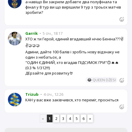
а навіщо Ви закрили добавте два полуфінала та
фінал у 8 тур ви що вирішили 9 тур з троьох матчів
зробити?
Garrik
•
5 січ., 18:17
ХТО ж ти Герой, єдиний вгадавший нічію Беніна???✌️
✌️🤝🤝🤝
Адміни, дайте 100 балів і зробіть нову відзнаку не
один з небатьох, а
"ОДИН ЄДИНИЙ, хто вгадав ПІДСУМОК ГРИ"🙃🔥🔥
(0.3 % 1/312!!!)
ДЕрзайте для розвитку🤘
😂
QUEEN DŻESI
Trizub
•
4 січ., 12:26
КАН у вас вже заківчився, хто переміг, просніться
«
1
2
3
4
5
6
»