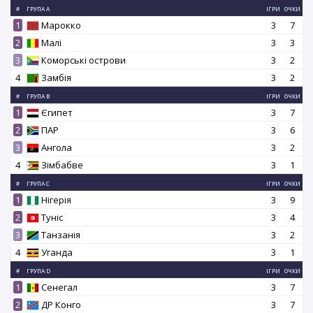
#
ГРУПА A
ІГРИ
ОЧКИ
1
Марокко
3
7
2
Малі
3
3
3
Коморські острови
3
2
4
Замбія
3
2
#
ГРУПА B
ІГРИ
ОЧКИ
1
Єгипет
3
7
2
ПАР
3
6
3
Ангола
3
2
4
Зімбабве
3
1
#
ГРУПА C
ІГРИ
ОЧКИ
1
Нігерія
3
9
2
Туніс
3
4
3
Танзанія
3
2
4
Уганда
3
1
#
ГРУПА D
ІГРИ
ОЧКИ
1
Сенегал
3
7
2
ДР Конго
3
7