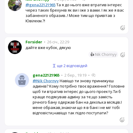
@gena22121965
Та я до нього вже втратив інтерес
через таких брехунів як ви і іже з вами. І як же я вас
забаненого образив..! Може тим що привітав з
Ювілеєм.?!
Forsider
•
26 січ., 22:29
дайте вже кубок, дякую
👍
Nik Chornyy
ще 2 відповідей
gena22121965
•
2 бер., 19:19
•
@Nik Chornyy
Навіщо ти знову принижуєш
адмінів? Кому потрібно твоє враження? Головне
щоб ти втратив інтерес до цього проекту.Ти б
краще подякував адміну за те,що замість
річного бану одержав бан на декілька місяців.І
мене ображав,знаючи що я в бані і не міг тобі
відповісти,навіщо так підло поступати?