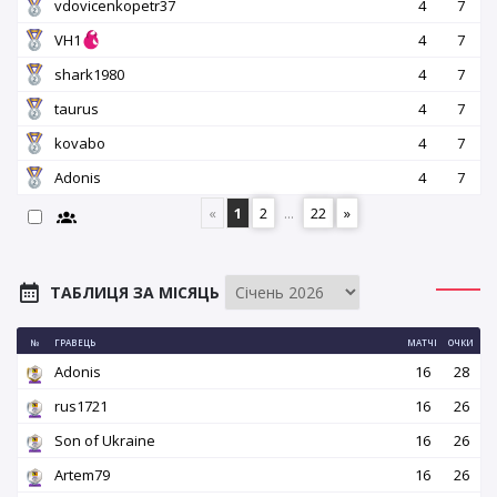
vdovicenkopetr37
4
7
VH1
4
7
shark1980
4
7
taurus
4
7
kovabo
4
7
Adonis
4
7
«
1
2
...
22
»
ТАБЛИЦЯ ЗА МІСЯЦЬ
№
ГРАВЕЦЬ
МАТЧІ
ОЧКИ
Adonis
16
28
rus1721
16
26
Son of Ukraine
16
26
Artem79
16
26