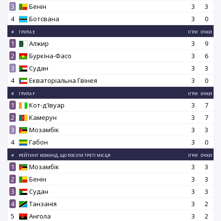
3
Бенін
3
3
4
Ботсвана
3
0
#
ГРУПА E
ІГРИ
ОЧКИ
1
Алжир
3
9
2
Буркіна-Фасо
3
6
3
Судан
3
3
4
Екваторіальна Гвінея
3
0
#
ГРУПА F
ІГРИ
ОЧКИ
1
Кот-д'Івуар
3
7
2
Камерун
3
7
3
Мозамбік
3
3
4
Габон
3
0
#
РЕЙТИНГ КОМАНД, ЩО ПОСІЛИ ТРЕТІ МІСЦЯ
ІГРИ
ОЧКИ
1
Мозамбік
3
3
2
Бенін
3
3
3
Судан
3
3
4
Танзанія
3
2
5
Ангола
3
2