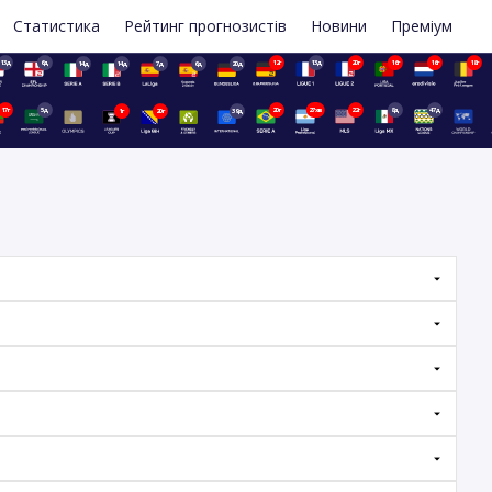
Статистика
Рейтинг прогнозистів
Новини
Преміум
13д
6д
12г
13д
20г
16г
16г
18г
14д
14д
7д
6д
20д
17г
5д
20г
27хв
22г
8д
47д
1г
20г
39д