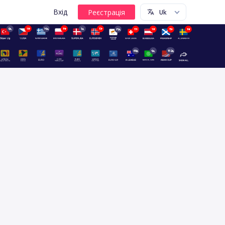
Вхід
6д
16г
14д
14г
1д
13г
21д
17г
16г
15г
14г
69д
4д
152д