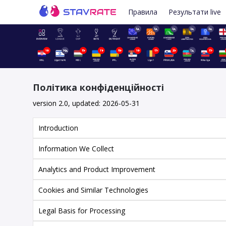
Правила
Результати live
3д
3д
3д
3д
3д
16г
14д
15г
11г
10г
16г
17г
20г
7д
17г
Політика конфіденційності
version 2.0, updated: 2026-05-31
Introduction
Information We Collect
Analytics and Product Improvement
Cookies and Similar Technologies
Legal Basis for Processing