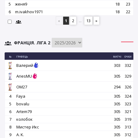
5
женя9
18
23
6
m.ivakhov1971
18
22
«
1
2
...
13
»
ФРАНЦІЯ. ЛІГА 2
№
ГРАВЕЦЬ
МАТЧІ
ОЧКИ
Валерий
303
332
AriesMU
305
329
OM27
294
326
4
Faya
305
324
5
bovalu
305
323
6
Artem79
305
321
7
колобок
305
319
8
Мистер Икс
305
313
9
A. K.
305
312