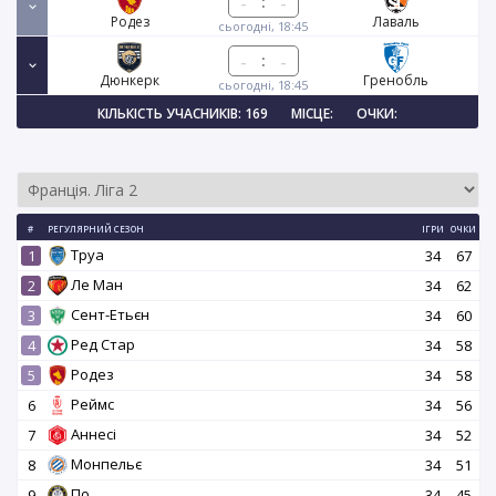
:
Родез
Лаваль
сьогодні, 18:45
:
Дюнкерк
Гренобль
сьогодні, 18:45
КІЛЬКІСТЬ УЧАСНИКІВ: 169
МІСЦЕ:
ОЧКИ:
#
РЕГУЛЯРНИЙ СЕЗОН
ІГРИ
ОЧКИ
Труа
1
34
67
Ле Ман
2
34
62
Сент-Етьєн
3
34
60
Ред Стар
4
34
58
Родез
5
34
58
Реймс
6
34
56
Аннесі
7
34
52
Монпельє
8
34
51
По
9
34
45