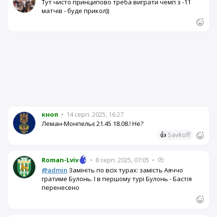
Тут чисто принципово треба виграти чемп з -11
матчів - буде прикол))
кноп
•
14 серп. 2025, 16:27
Леман-Монпельє 21.45 18.08.! Не?
👍
Savkoff
Roman-Lviv
•
8 серп. 2025, 07:05
•
@admin
Замініть по всіх турах: замість Аяччо
гратиме Булонь. І в першому турі Булонь - Бастія
перенесено