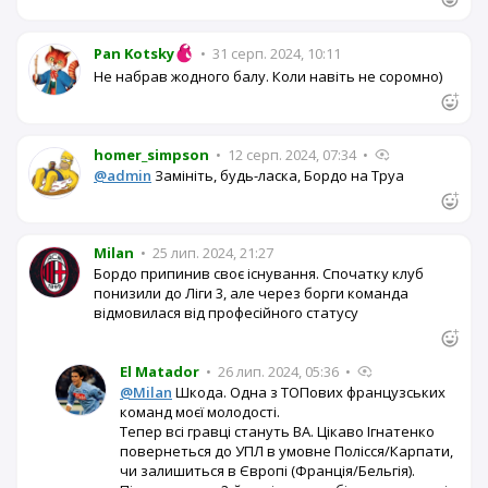
Pan Kotsky
•
31 серп. 2024, 10:11
Не набрав жодного балу. Коли навіть не соромно)
homer_simpson
•
12 серп. 2024, 07:34
•
@admin
Замініть, будь-ласка, Бордо на Труа
Milan
•
25 лип. 2024, 21:27
Бордо припинив своє існування. Спочатку клуб
понизили до Ліги 3, але через борги команда
відмовилася від професійного статусу
El Matador
•
26 лип. 2024, 05:36
•
@Milan
Шкода. Одна з ТОПових французських
команд моєї молодості.
Тепер всі гравці стануть ВА. Цікаво Ігнатенко
повернеться до УПЛ в умовне Полісся/Карпати,
чи залишиться в Європі (Франція/Бельгія).