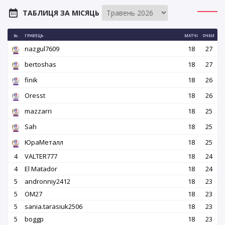
ТАБЛИЦЯ ЗА МІСЯЦЬ
№
ГРАВЕЦЬ
МАТЧІ
ОЧКИ
nazgul7609
18
27
bertoshas
18
27
finik
18
26
Oresst
18
26
mazzarri
18
25
Sah
18
25
ЮраМеталл
18
25
4
VALTER777
18
24
4
El Matador
18
24
5
andronniy2412
18
23
5
OM27
18
23
5
sania.tarasiuk2506
18
23
5
boggp
18
23