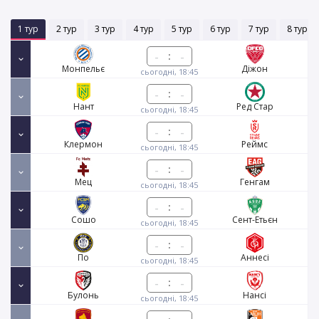
1 тур
2 тур
3 тур
4 тур
5 тур
6 тур
7 тур
8 тур
:
Монпельє
Діжон
сьогодні, 18:45
:
Нант
Ред Стар
сьогодні, 18:45
:
Клермон
Реймс
сьогодні, 18:45
:
Мец
Генгам
сьогодні, 18:45
:
Сошо
Сент-Етьєн
сьогодні, 18:45
:
По
Аннесі
сьогодні, 18:45
:
Булонь
Нансі
сьогодні, 18:45