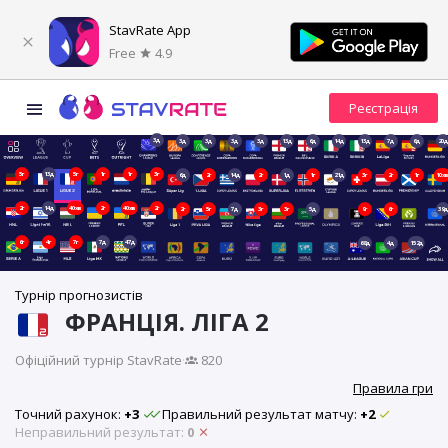
StavRate App
Free
4.9
3д
3д
3д
3д
3д
13д
6д
14д
13д
7д
6д
20д
5г
13д
5г
1г
1г
3г
6д
2г
14д
2г
1д
1г
21д
3г
2г
1г
10х
2г
14д
40хв
2г
40хв
2г
2г
5г
7д
3г
3г
5д
9г
6г
39д
6г
4г
7г
7д
47д
68д
4д
152д
Турнір прогнозистів
ФРАНЦІЯ. ЛІГА 2
Офіційний турнір StavRate
·
820
Правила гри
Точний рахунок:
+3
Правильний результат матчу:
+2
Неправильний результат:
0