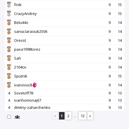
finik
9
15
CrazyAndrey
9
15
Belu44o
9
14
sania.tarasiuk2506
9
14
Oresst
9
14
paxa1998torez
9
14
Sah
9
14
2104сн
9
14
Sputnik
9
15
ivanovuc8
9
14
4
Sovetoff78
9
13
4
ivanhomonaj67
9
13
4
dmitriy-zaharchenko
9
13
«
1
2
...
12
»