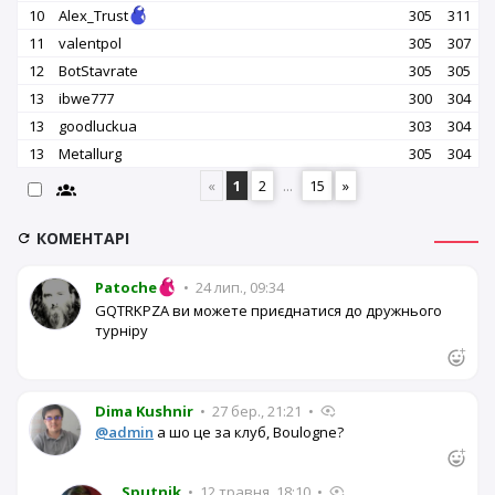
10
Alex_Trust
305
311
11
valentpol
305
307
12
BotStavrate
305
305
13
ibwe777
300
304
13
goodluckua
303
304
13
Metallurg
305
304
«
1
2
...
15
»
КОМЕНТАРІ
Patoche
•
24 лип., 09:34
GQTRKPZA ви можете приєднатися до дружнього
турніру
Dima Kushnir
•
27 бер., 21:21
•
@admin
а шо це за клуб, Boulogne?
Sputnik
•
12 травня, 18:10
•