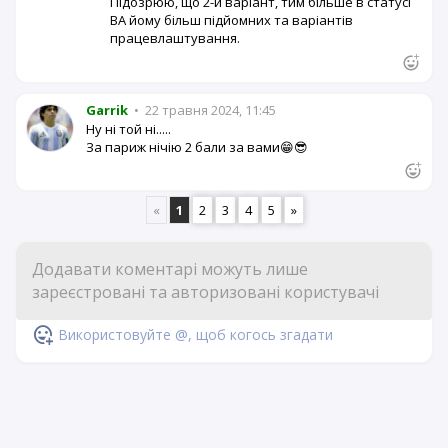
Підозрюю, що 2-й варіант, тим більше в статусі
ВА йому більш підйомних та варіантів
працевлаштування.
Garrik
•
22 травня 2024, 11:45
Ну ні той ні.....
За париж нічію 2 бали за вами😁😎
«
1
2
3
4
5
»
Використовуйте @, щоб когось згадати