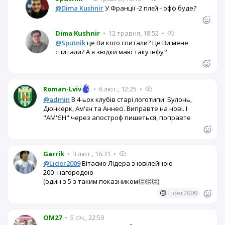
@Dima Kushnir
У Франції -2 плєй - офф буде?
Dima Kushnir
•
12 травня, 18:52
•
@Sputnik
це Ви кого спитали? Це Ви мене
спитали? А я звідки маю таку інфу?
Roman-Lviv
•
6 лют., 12:25
•
@admin
В 4-ьох клубів старі логотипи: Булонь,
Дюнкерк, Ам'єн та Аннесі. Виправте на нові. І
"АМ'ЄН" через апостроф пишеться, поправте
Garrik
•
3 лют., 16:31
•
@Lider2009
Вітаємо Лідера з ювілейною
200- нагородою
(один з 5 з таким показником👏👏👏)
🙃
Lider2009
OM27
•
5 січ., 22:59