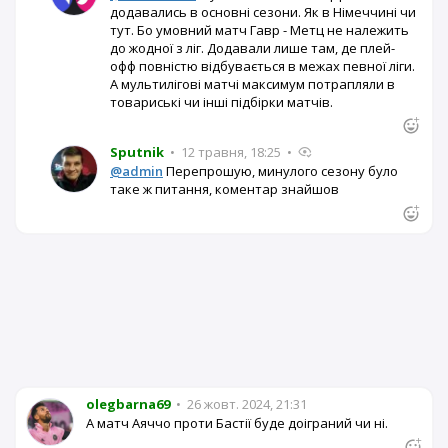
додавались в основні сезони. Як в Німеччині чи
тут. Бо умовний матч Гавр - Метц не належить
до жодної з ліг. Додавали лише там, де плей-
офф повністю відбувається в межах певної ліги.
А мультилігові матчі максимум потрапляли в
товариські чи інші підбірки матчів.
Sputnik
•
12 травня, 18:25
•
@admin
Перепрошую, минулого сезону було
таке ж питання, коментар знайшов
olegbarna69
•
26 жовт. 2024, 21:31
А матч Аяччо проти Бастії буде доіграний чи ні.