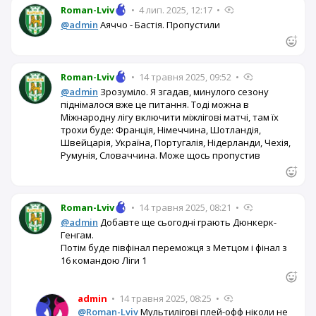
Roman-Lviv
•
4 лип. 2025, 12:17
•
@admin
Аяччо - Бастія. Пропустили
Roman-Lviv
•
14 травня 2025, 09:52
•
@admin
Зрозуміло. Я згадав, минулого сезону
піднімалося вже це питання. Тоді можна в
Міжнародну лігу включити міжлігові матчі, там їх
трохи буде: Франція, Німеччина, Шотландія,
Швейцарія, Україна, Португалія, Нідерланди, Чехія,
Румунія, Словаччина. Може щось пропустив
Roman-Lviv
•
14 травня 2025, 08:21
•
@admin
Добавте ще сьогодні грають Дюнкерк-
Генгам.
Потім буде півфінал переможця з Метцом і фінал з
16 командою Ліги 1
admin
•
14 травня 2025, 08:25
•
@Roman-Lviv
Мультилігові плей-офф ніколи не