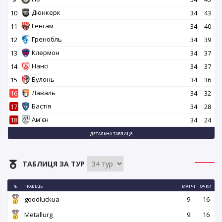
Дюнкерк
10
34
43
Генгам
11
34
40
Гренобль
12
34
39
Клермон
13
34
37
Нансі
14
34
37
Булонь
15
34
36
Лаваль
16
34
32
Бастія
17
34
28
Ам'єн
18
34
24
ДЕТАЛЬНА ТАБЛИЦЯ
ТАБЛИЦЯ ЗА ТУР
№
ГРАВЕЦЬ
МАТЧІ
ОЧКИ
goodluckua
9
16
Metallurg
9
16