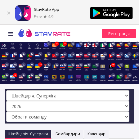
StavRate App
Free
4.9
5д
2г
2г
5д
5д
15д
8д
16д
16д
9д
8д
22д
1д
15д
2д
1д
1д
1д
8д
1д
16д
1д
1д
1д
23д
2д
1д
2д
2д
2д
16д
1д
1д
21г
2д
1д
2д
9д
2д
1д
7д
11г
1д
41д
2д
9г
2д
9д
49д
70д
6д
154д
Швейцарія. Суперліга
Бомбардири
Календар