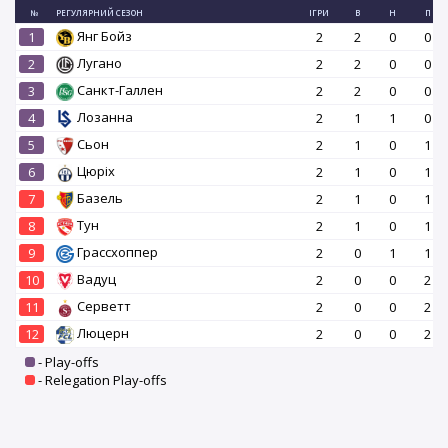
№
РЕГУЛЯРНИЙ СЕЗОН
ІГРИ
В
Н
П
Янг Бойз
1
2
2
0
0
Лугано
2
2
2
0
0
Санкт-Галлен
3
2
2
0
0
Лозанна
4
2
1
1
0
Сьон
5
2
1
0
1
Цюріх
6
2
1
0
1
Базель
7
2
1
0
1
Тун
8
2
1
0
1
Грассхоппер
9
2
0
1
1
Вадуц
10
2
0
0
2
Серветт
11
2
0
0
2
Люцерн
12
2
0
0
2
- Play-offs
- Relegation Play-offs