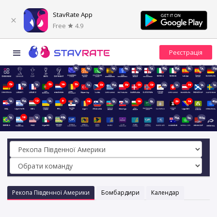
StavRate App
Free
4.9
4д
4д
4д
4д
4д
14д
7д
15д
15д
8д
7д
21д
15г
14д
1д
15г
14г
15г
7д
13г
15д
15г
13г
13г
22д
1д
14г
1д
1д
1д
15д
12г
1д
6г
1д
14г
1д
8д
1д
14г
6д
20г
14г
40д
1д
19г
1д
8д
48д
70д
5д
153д
Рекопа Південної Америки
Бомбардири
Календар