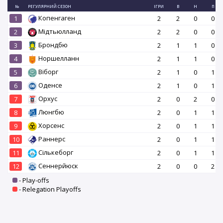
№
РЕГУЛЯРНИЙ СЕЗОН
ІГРИ
В
Н
П
Копенгаген
1
2
2
0
0
Мідтьюлланд
2
2
2
0
0
Брондбю
3
2
1
1
0
Норшелланн
4
2
1
1
0
Віборг
5
2
1
0
1
Оденсе
6
2
1
0
1
Орхус
7
2
0
2
0
Люнгбю
8
2
0
1
1
Хорсенс
9
2
0
1
1
Раннерс
10
2
0
1
1
Сількеборг
11
2
0
1
1
Сеннерйюск
12
2
0
0
2
- Play-offs
- Relegation Playoffs