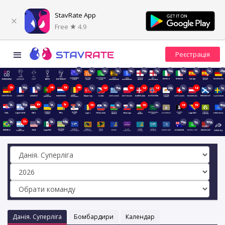
StavRate App
Free
4.9
4д
4д
4д
4д
4д
14д
7д
15д
15д
8д
7д
21д
13г
14д
1д
14г
13г
14г
7д
12г
15д
13г
12г
12г
22д
1д
12г
1д
1д
1д
15д
10г
1д
5г
1д
13г
1д
8д
1д
13г
6д
18г
13г
40д
1д
17г
1д
8д
48д
70д
5д
153д
Данія. Суперліга
Бомбардири
Календар