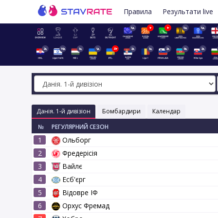
Правила
Результати live
5д
1г
1г
5д
5д
2д
16д
1д
1д
20г
2д
1д
2д
9д
2д
Данія. 1-й дивізіон
Бомбардири
Календар
№
РЕГУЛЯРНИЙ СЕЗОН
1
Ольборг
2
Фредерісія
3
Вайлє
4
Есб'єрг
5
Відовре ІФ
6
Орхус Фремад