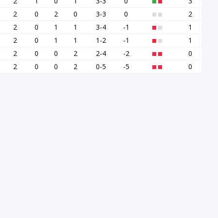
2
1
0
1
3-3
0
3
2
0
2
0
3-3
0
2
2
0
1
1
3-4
-1
1
2
0
1
1
1-2
-1
1
2
0
0
2
2-4
-2
0
2
0
0
2
0-5
-5
0