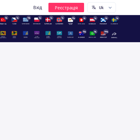
Вхід
8д
1д
16д
1д
1д
1д
23д
2д
1д
2д
1д
70д
6д
154д