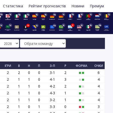
Статистика
Рейтинг прогнозистів
Новини
Преміум
15д
8д
1д
15д
2д
1д
1д
1д
16д
15д
9д
8д
22д
1д
7д
2д
8г
2д
9д
49д
10г
1д
41д
ІГРИ
В
Н
П
З-П
Р
ФОРМА
ОЧКИ
2
2
0
0
3-1
2
6
2
1
1
0
4-1
3
4
2
1
1
0
4-2
2
4
2
1
1
0
4-3
1
4
2
1
1
0
3-2
1
4
2
1
0
1
3-3
0
3