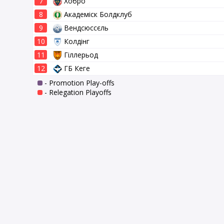
7
Хобро
8
Академіск Болдклуб
9
Вендсюссєль
10
Колдінг
11
Гіллерьод
12
ГБ Кеге
- Promotion Play-offs
- Relegation Playoffs