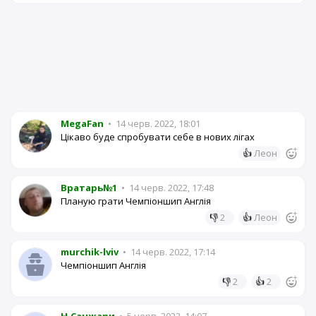
MegaFan
•
14 черв. 2022, 18:01
Цікаво буде спробувати себе в нових лігах
👍
Леон
Вратарь№1
•
14 черв. 2022, 17:48
Планую грати Чемпіоншип Англія
👎
2
👍
Леон
murchik-lviv
•
14 черв. 2022, 17:14
Чемпіоншип Англія
👎
2
👍
2
Н.Санжари
•
5 черв. 2022, 14:07