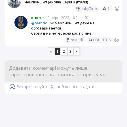
Чемпіоншип (Англія), Серія В (Італія)
👎
babyTirex
👍
4
кноп
•
12 черв. 2022, 10:21
•
@Mandolino
Чемпионшип даже не
обговаривается
Серия в не интересна как по мне.
👎
PostedF
👍
СОНЦЕ UA
«
1
2
3
»
Використовуйте @, щоб когось згадати