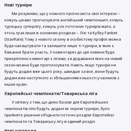
Нові турніри
Ми розуміємо, що у кожного прогнозиста свої інтереси –
комусь цікаво прогнозувати англійський чемпіоншип, комусь
турецьку суперлігу, комусь усіх поточних турнірів мало, а
хтось грає лише в основних розділах – Лізі та Кубку Fanbet
(StavRate). Тому з нового сезону в особистому профілі можна
буде налаштувати та залишити лише ті турніри, в яких є
бажання брати участь. У коментарях до цієї новини буде
прикріплено коментарі з лігами, за додавання яких на новий
сезон можна буде проголосувати. Навіть якщо турніри не
будуть додані вже цього року, швидше за все, вони будуть
додані вже наступного зі збільшенням кількості учасників з
інших країн.
Європейські чемпіонати/Товариська ліга
У зв’язку з тим, що деякі базові для Європейських
чемпіонатів ліги будуть додані як окремі турніри, було
прийнято рішення об’єднати поточні розділи Європейскі
чемпіонати та Товариську лігу в єдиний розділ.
Нові нагороди