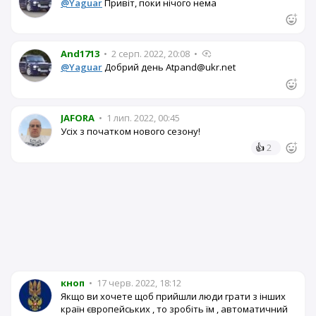
@Yaguar
Привіт, поки нічого нема
And1713
•
2 серп. 2022, 20:08
•
@Yaguar
Добрий день Atpand@ukr.net
JAFORA
•
1 лип. 2022, 00:45
Усіх з початком нового сезону!
👍
2
кноп
•
17 черв. 2022, 18:12
Якщо ви хочете щоб прийшли люди грати з інших
країн європейських , то зробіть їм , автоматичний