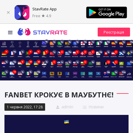
StavRate App
Free
4.9
4д
4д
4д
4д
4д
14д
7д
15д
15д
8д
7д
21д
7г
14д
1д
8г
7г
8г
7д
6г
15д
7г
6г
6г
22д
1д
6г
1д
1д
1д
15д
4г
23г
22г
1д
7г
1д
8д
1д
7г
6д
12г
7г
40д
1д
11г
1д
8д
48д
69д
5д
153д
FANBET КРОКУЄ В МАУБУТНЄ!
admin
Новини
1 червня 2022, 17:28