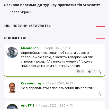
Ласкаво просимо до турніру прогнозистів StavRate!
Слава Україні!
ІНШІ НОВИНИ «STAVRATE»
КОМЕНТАРІ
Mandolino
•
5 черв. 2022, 12:54
Європейські чемпіонати об'єднати разом з
товариською лігою, а замість товариської ліги
створити розділ "Латинська Амеріка" (будуть
найкращі матчі чемпіонатів Америки)
👎
14
👍
11
CrazyAndrey
•
14 вер. 2022, 16:17
Не відправляються повідомлення, що робити?
And1713
•
4 серп. 2022, 18:35
•