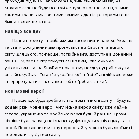
проходив під ім'ям Fanbet.com.ua, змінить свою назву на
Stavrate.com. Це буде все той же турнір прогнозистів, з тими
самими правилами гри, тими самими адміністраторами тощо.
Зміниться лише назва.
Навіщо все це?
Плани проекту – найближчим часом вийти за межі України
та стати доступними для прогнозистів з Європи та всього
світу. Для цього, по-перше, потрібне ім'я, доступне в доменній
зоні .COM, яке не перегукується ні з ким, і яке є чимось
унікальним. Назва StavRate при цьому поєднує українську та
англійську: Stav - "став" з української, а "rate" англійскою може
інтерпретуватися як ставка, тобто "роби ставки".
Нові мовні версії
Перше, що буде зроблено після зміни імені сайту – будуть
додані різні мовні версії. Англійська версія сайту вже майже
готова, українська та російська версії були й раніше. Трохи
пізніше буде запущено іспанську, французьку, німецьку та ін.
версії. Переключити мовну версію сайту можна будь-якої миті,
перемикач є у футері сайту.