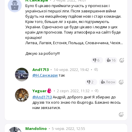
Було б цікаво приймати участь у прогнозах і
української першої ліги. Після завершення війни
будуть на емоційному підйомі нові і старі команди.
Крім того, більше ліг з країн, які підтримують
України. Одночасно це буде цікаво і людям з цих
країн для прогнозів. Тому атмосфера на сайті буде
кращою!
Литва, Латвія, Естонія, Польща, Словаччина, Чехія...
Дякую за роботу!!!
👎
6
👍
16
And1713
•
14 черв. 2022, 19:42
•
@Н.Санжари
так
👎
2
👍
Леон
Yaguar
•
2 серп. 2022, 11:32
•
@And1713
Андрiй, доброго дня! Я збираю до
друзiв тiх кого знаю по ibuprogu. Бажано якось
нам звязатися.
Mandolino
•
5 черв. 2022, 12:55