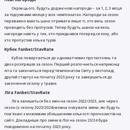
Окрім цього, будуть додані нові нагороди – за 1, 2, 3 місця
за підсумками місяця у всіх чемпіонатах. Нагороди за сезон
переважно мають шанс отримати лише ті, хто весь сезон
проводить без пропусків. Тепер будуть шанси на якісь
нагороди навіть у тих, хто приєднався посеред сезону, або
хто пропустив кілька турів.
Кубок Fanbet/StavRate
Кубок повертається до одноматчевих протистоянь та
двох розіграшів за сезон. Перший розпочнеться наприкінці
літа та закінчиться перед Чемпіонатом Світу у листопаді,
другий стартує на початку 2023 року та завершиться до
закінчення сезону у травні.
Ліга Fanbet/StavRate
Ліга залишиться без змін на сезон 2022/2023, але через
сезон (з сезону 2023/2024) можна очікувати зміни, які будуть
пов'язані з можливим збільшенням кількості прогнозистів на
сайті. Докладніше про зміни в Лізі на сезон 23/24 буде
повідомлено на початку 2023 року.