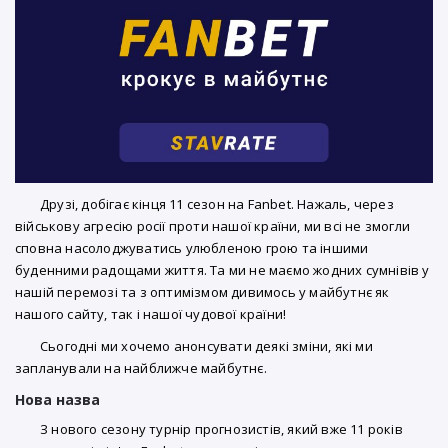
Друзі, добігає кінця 11 сезон на Fanbet. Нажаль, через
військову агресію росії проти нашої країни, ми всі не змогли
сповна насолоджуватись улюбленою грою та іншими
буденними радощами життя. Та ми не маємо жодних сумнівів у
нашій перемозі та з оптимізмом дивимось у майбутнє як
нашого сайту, так і нашої чудової країни!
Сьогодні ми хочемо анонсувати деякі зміни, які ми
запланували на найближче майбутнє.
Нова назва
З нового сезону турнір прогнозистів, який вже 11 років