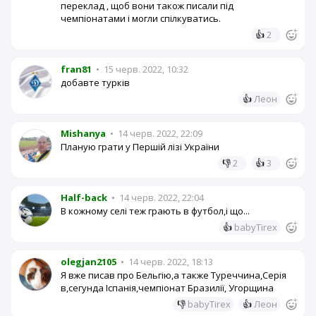
переклад , щоб вони також писали під
чемпіонатами і могли спілкуватись.
👍
2
fran81
•
15 черв. 2022, 10:32
добавте турків
👍
Леон
Mishanya
•
14 черв. 2022, 22:09
Планую грати у Першій лізі України
👎
2
👍
3
Half-back
•
14 черв. 2022, 22:04
В кожному селі теж грають в футбол,і що...
👍
babyTirex
olegjan2105
•
14 черв. 2022, 18:13
Я вже писав про Бельгію,а также Туреччина,Серія
в,сегунда Іспанія,чемпіонат Бразилії, Угорщина
👎
babyTirex
👍
Леон