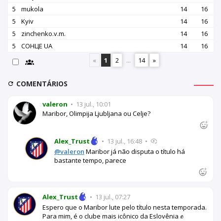
5
mukola
14
16
5
Kyiv
14
16
5
zinchenko.v.m.
14
16
5
СОНЦЕ UA
14
16
«
1
2
...
14
»
COMENTÁRIOS
valeron
•
13 jul., 10:01
Maribor, Olimpija Ljubljana ou Celje?
Alex_Trust
•
13 jul., 16:48
•
@valeron
Maribor já não disputa o título há
bastante tempo, parece
Alex_Trust
•
13 jul., 07:27
Espero que o Maribor lute pelo título nesta temporada.
Para mim, é o clube mais icônico da Eslovênia ✊