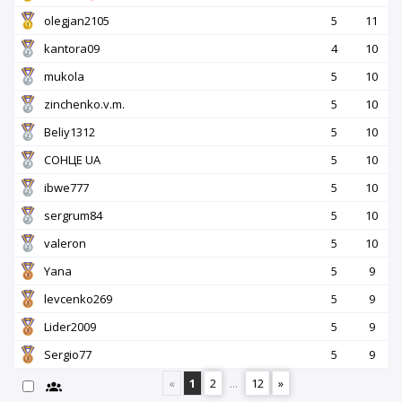
olegjan2105
5
11
kantora09
4
10
mukola
5
10
zinchenko.v.m.
5
10
Beliy1312
5
10
СОНЦЕ UA
5
10
ibwe777
5
10
sergrum84
5
10
valeron
5
10
Yana
5
9
levcenko269
5
9
Lider2009
5
9
Sergio77
5
9
«
1
2
...
12
»