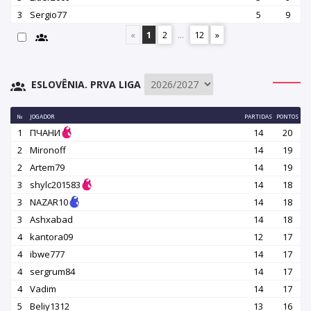
3
Sergio77
5
9
«
1
2
...
12
»
ESLOVÊNIA. PRVA LIGA
№
JOGADOR
PARTIDAS
PONTOS
1
ПЧАНИ
14
20
2
Mironoff
14
19
2
Artem79
14
19
3
shylc201583
14
18
3
NAZAR10
14
18
3
Ashxabad
14
18
4
kantora09
12
17
4
ibwe777
14
17
4
sergrum84
14
17
4
Vadim
14
17
5
Beliy1312
13
16