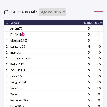
TABELA DO MÊS
№
JOGADOR
PARTIDAS
PONTOS
1
Artem79
5
11
1
ПЧАНИ
5
11
1
olegjan2105
5
11
2
kantora09
4
10
2
mukola
5
10
2
zinchenko.v.m.
5
10
2
Beliy1312
5
10
2
СОНЦЕ UA
5
10
2
ibwe777
5
10
2
sergrum84
5
10
2
valeron
5
10
3
Yana
5
9
3
levcenko269
5
9
3
Lider2009
5
9