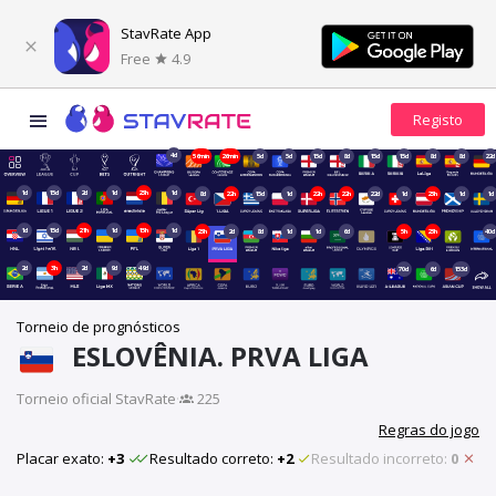
StavRate App
Free
4.9
4d
56min
26min
5d
5d
15d
8d
15d
15d
8d
8d
22d
1d
15d
2d
1d
23h
1d
8d
22h
15d
1d
22h
22h
22d
1d
23h
1d
1d
1d
15d
21h
1d
15h
1d
23h
2d
8d
1d
1d
6d
5h
23h
40d
2d
3h
2d
9d
49d
70d
6d
153d
Torneio de prognósticos
ESLOVÊNIA. PRVA LIGA
Torneio oficial StavRate
·
225
Regras do jogo
Placar exato:
+3
Resultado correto:
+2
Resultado incorreto:
0