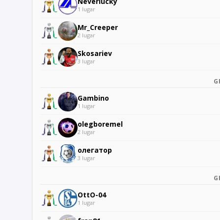
Neverlucky
1 lugar
Mr_Creeper
2 lugar
Skosariev
3 lugar
G
Gambino
1 lugar
olegboremel
2 lugar
олегатор
3 lugar
G
OttO-04
1 lugar