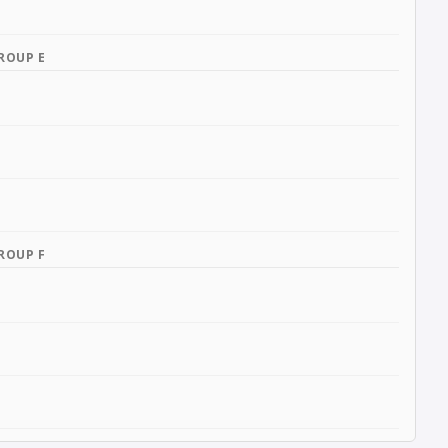
ROUP E
ROUP F