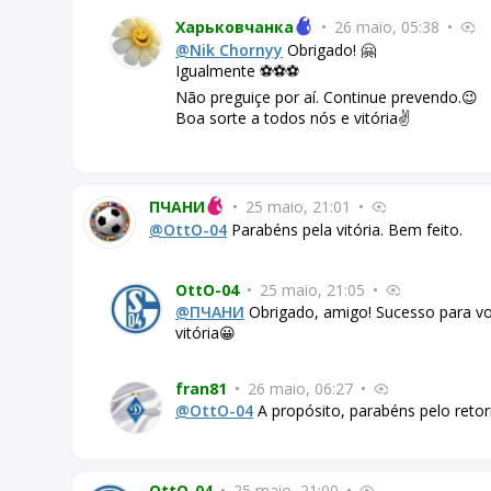
Харьковчанка
•
26 maio, 05:38
•
@Nik Chornyy
Obrigado! 🤗
Igualmente ⚽⚽⚽
Não preguiçe por aí. Continue prevendo.😉
Boa sorte a todos nós e vitória✌️
ПЧАНИ
•
25 maio, 21:01
•
@OttO-04
Parabéns pela vitória. Bem feito.
OttO-04
•
25 maio, 21:05
•
@ПЧАНИ
Obrigado, amigo! Sucesso para vo
vitória😀
fran81
•
26 maio, 06:27
•
@OttO-04
A propósito, parabéns pelo reto
OttO-04
•
25 maio, 21:00
•