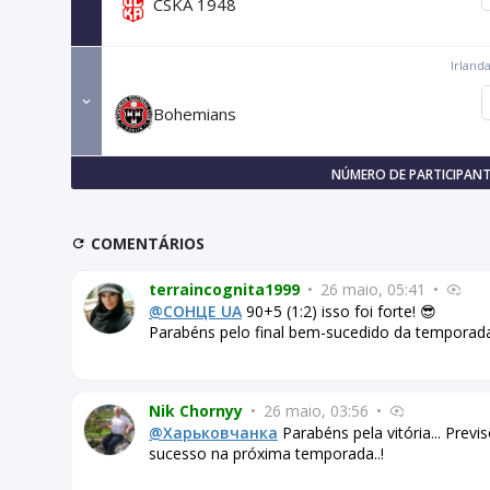
CSKA 1948
Irland
Bohemians
NÚMERO DE PARTICIPANT
COMENTÁRIOS
terraincognita1999
•
26 maio, 05:41
•
@СОНЦЕ UA
90+5 (1:2) isso foi forte! 😎
Parabéns pelo final bem-sucedido da temporad
Nik Chornyy
•
26 maio, 03:56
•
@Харьковчанка
Parabéns pela vitória... Pre
sucesso na próxima temporada..!