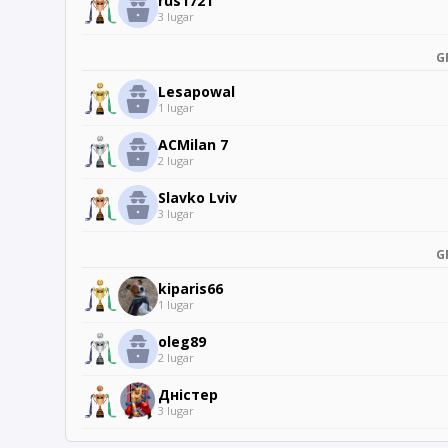
rus1721
3 lugar
G
Lesapowal
1 lugar
ACMilan 7
2 lugar
Slavko Lviv
3 lugar
G
kiparis66
1 lugar
oleg89
2 lugar
Дністер
3 lugar