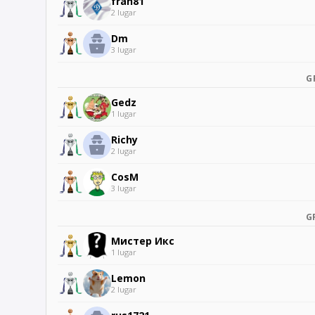
fran81
2 lugar
Dm
3 lugar
G
Gedz
1 lugar
Richy
2 lugar
CosM
3 lugar
G
Мистер Икс
1 lugar
Lemon
2 lugar