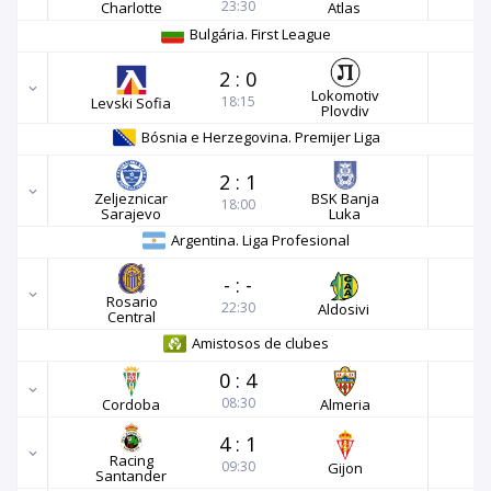
23:30
Charlotte
Atlas
Bulgária. First League
2
:
0
Lokomotiv
18:15
Levski Sofia
Plovdiv
Bósnia e Herzegovina. Premijer Liga
2
:
1
Zeljeznicar
BSK Banja
18:00
Sarajevo
Luka
Argentina. Liga Profesional
-
:
-
Rosario
22:30
Aldosivi
Central
Amistosos de clubes
0
:
4
08:30
Cordoba
Almeria
4
:
1
Racing
09:30
Gijon
Santander