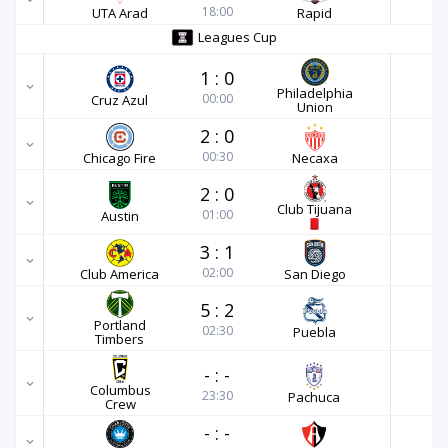
18:00
UTA Arad
Rapid
Leagues Cup
1
:
0
Philadelphia
00:00
Cruz Azul
Union
2
:
0
00:30
Chicago Fire
Necaxa
2
:
0
Club Tijuana
01:00
Austin
3
:
1
02:00
Club America
San Diego
5
:
2
Portland
02:30
Puebla
Timbers
-
:
-
Columbus
23:30
Pachuca
Crew
-
:
-