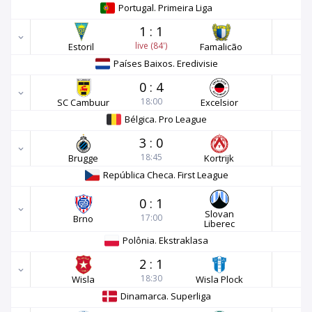
Portugal. Primeira Liga
1
:
1
live (84')
Estoril
Famalicão
Países Baixos. Eredivisie
0
:
4
18:00
SC Cambuur
Excelsior
Bélgica. Pro League
3
:
0
18:45
Brugge
Kortrijk
República Checa. First League
0
:
1
Slovan
17:00
Brno
Liberec
Polônia. Ekstraklasa
2
:
1
18:30
Wisla
Wisla Plock
Dinamarca. Superliga