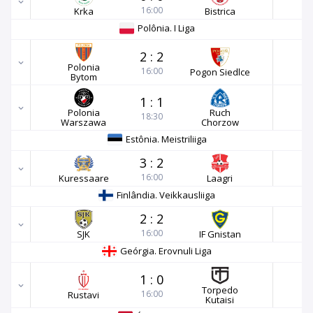
16:00
Krka
Bistrica
Polônia. I Liga
2
:
2
Polonia
16:00
Pogon Siedlce
Bytom
1
:
1
Polonia
Ruch
18:30
Warszawa
Chorzow
Estônia. Meistriliiga
3
:
2
16:00
Kuressaare
Laagri
Finlândia. Veikkausliiga
2
:
2
16:00
SJK
IF Gnistan
Geórgia. Erovnuli Liga
1
:
0
Torpedo
16:00
Rustavi
Kutaisi