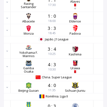
Alaves
Racing
17:30
Santander
1
:
0
18:00
Albacete
Eldense
3
:
3
18:45
Monza
Padova
Japão. J1 League
3
:
4
Yokohama F.
10:25
Kashima
Marinos
4
:
3
Gamba
Urawa
10:30
Osaka
China. Super League
4
:
0
11:35
Beijing Guoan
Sichuan Jiuniu
Romênia. Liga II
0
:
3