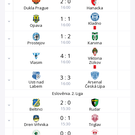
2
:
0
16:00
Dukla Prague
Hanacka
1
:
1
Kladno
16:00
Opava
1
:
2
16:00
Prostejov
Karvina
4
:
1
Viktoria
16:00
Vlasim
Zizkov
3
:
3
Usti nad
Arsenal
16:00
Labem
Česká Lípa
Eslovênia. 2. Liga
2
:
0
15:30
Beltinci
Rudar
0
:
1
15:30
Dren Vrhnika
Triglav
0
:
0