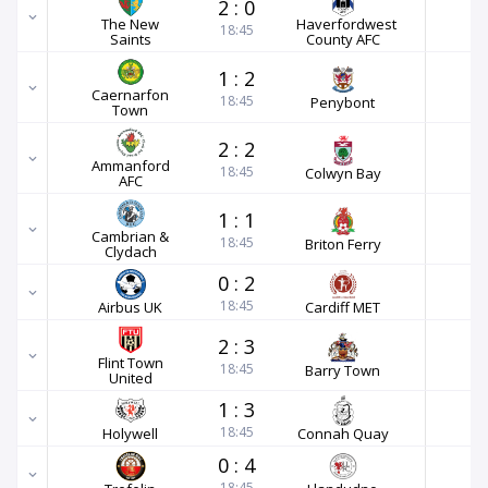
2
:
0
The New
Haverfordwest
18:45
Saints
County AFC
1
:
2
Caernarfon
18:45
Penybont
Town
2
:
2
Ammanford
18:45
Colwyn Bay
AFC
1
:
1
Cambrian &
18:45
Briton Ferry
Clydach
0
:
2
18:45
Airbus UK
Cardiff MET
2
:
3
Flint Town
18:45
Barry Town
United
1
:
3
18:45
Holywell
Connah Quay
0
:
4
18:45