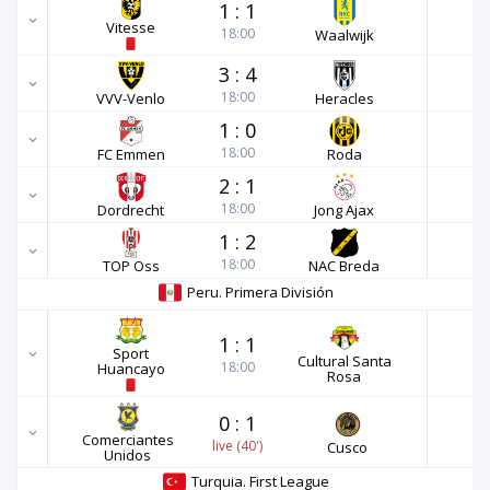
1
:
1
Vitesse
18:00
Waalwijk
3
:
4
18:00
VVV-Venlo
Heracles
1
:
0
18:00
FC Emmen
Roda
2
:
1
18:00
Dordrecht
Jong Ajax
1
:
2
18:00
TOP Oss
NAC Breda
Peru. Primera División
1
:
1
Sport
Cultural Santa
18:00
Huancayo
Rosa
0
:
1
Comerciantes
live (40')
Cusco
Unidos
Turquia. First League