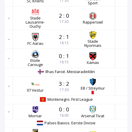
17:30
SC Kriens
Sport
2
:
0
Stade
17:30
Lausanne-
Rapperswil
Ouchy
2
:
1
Stade
18:15
FC Aarau
Nyonnais
0
:
1
Etoile
18:15
Xamax
Carouge
Ilhas Faroé. Meistaradeildin
3
:
2
EB / Streymur
17:30
07 Vestur
Montenegro. First League
0
:
0
18:00
Mornar
Arsenal Tivat
Países Baixos. Eerste Divisie