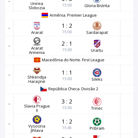
Unirea
15:00
Gloria Bistrita
Slobozia
Armênia. Premier League
1
:
2
15:00
Ararat
Sardarapat
2
:
1
Ararat
15:00
Urartu
Armenia
Macedônia do Norte. First League
1
:
1
Shkëndija
15:00
Sileks
Haraçinë
República Checa. Divisão 2
3
:
2
Slavia Prague
15:00
Trinec
II
1
:
2
Vysocina
15:45
Pribram
Jihlava