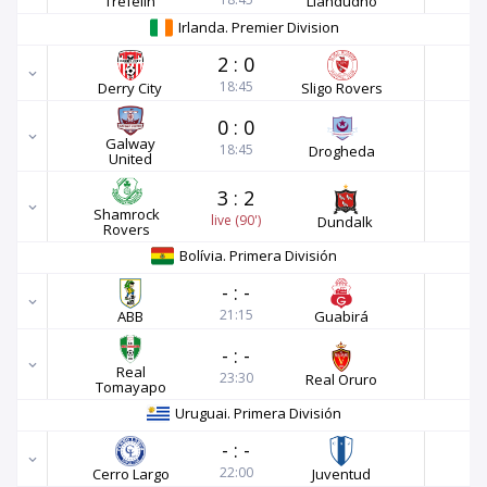
Trefelin
Llandudno
Irlanda. Premier Division
2
:
0
18:45
Derry City
Sligo Rovers
0
:
0
Galway
18:45
Drogheda
United
3
:
2
Shamrock
live (90')
Dundalk
Rovers
Bolívia. Primera División
-
:
-
21:15
ABB
Guabirá
-
:
-
Real
23:30
Real Oruro
Tomayapo
Uruguai. Primera División
-
:
-
22:00
Cerro Largo
Juventud