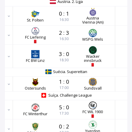
Áustria. 2. Liga
0
:
1
Austria
16:30
St. Polten
Vienna (Am)
2
:
3
FC Liefering
16:30
WSPG Wels
3
:
0
Wacker
18:30
FC BW Linz
innsbruck
Suécia. Superettan
1
:
0
17:00
Ostersunds
Sundsvall
Suíça. Challenge League
5
:
0
FC WIL 1900
17:30
FC Winterthur
0
:
2
Yverdon