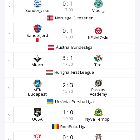
0
:
1
17:00
Sonderjyske
Viborg
Noruega. Eliteserien
0
:
1
Sandefjord
17:00
KFUM Oslo
Áustria. Bundesliga
3
:
1
17:30
Altach
Tirol
Hungria. First League
2
:
3
MTK
Puskas
15:30
Budapest
Academy
Ucrânia. Persha Liga
1
:
0
10:00
UCSA
Nyva Ternopil
Romênia. Liga I
0
:
0