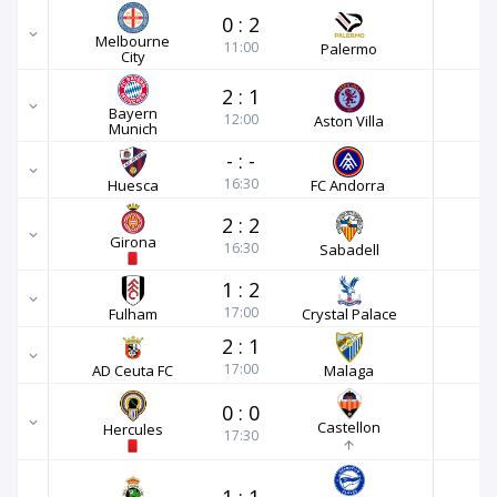
0
:
2
Melbourne
11:00
Palermo
City
2
:
1
Bayern
12:00
Aston Villa
Munich
-
:
-
16:30
Huesca
FC Andorra
2
:
2
Girona
16:30
Sabadell
1
:
2
17:00
Fulham
Crystal Palace
2
:
1
17:00
AD Ceuta FC
Malaga
0
:
0
Castellon
Hercules
17:30
1
:
1