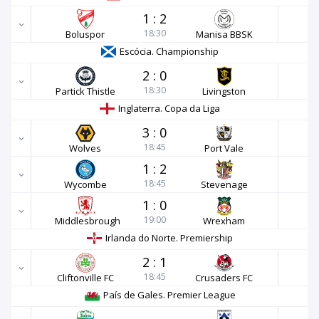
1
:
2
18:30
Boluspor
Manisa BBSK
Escócia. Championship
2
:
0
18:30
Partick Thistle
Livingston
Inglaterra. Copa da Liga
3
:
0
18:45
Wolves
Port Vale
1
:
2
18:45
Wycombe
Stevenage
1
:
0
19:00
Middlesbrough
Wrexham
Irlanda do Norte. Premiership
2
:
1
18:45
Cliftonville FC
Crusaders FC
País de Gales. Premier League