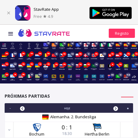
StavRate App
Free
4.9
3d
3d
3d
4d
4d
13d
6d
14d
14d
7d
6d
20d
14h
13d
21h
17h
17h
19h
6d
18h
14d
15h
1d
15h
21d
19h
18h
17h
16h
18h
14d
16h
13h
12h
18h
18h
21h
7d
19h
19h
5d
2h
22h
39d
22h
1h
23h
8d
47d
69d
4d
152d
PRÓXIMAS PARTIDAS
HOJE
Alemanha. 2. Bundesliga
0
:
1
18:30
Bochum
Hertha Berlin