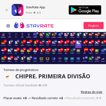
StavRate App
Free
4.9
2d
2d
2d
2d
2d
12d
5d
13d
12d
6d
5d
19d
9h
12d
5d
15h
8h
9h
5d
11h
13d
11h
12h
10h
20d
10h
13h
10h
10h
14h
13d
11h
8h
7h
16h
13h
13h
6d
13h
14h
4d
15min
14h
38d
12h
16h
6d
6d
46d
68d
3d
151d
Torneio de prognósticos
CHIPRE. PRIMEIRA DIVISÃO
Torneio oficial StavRate
·
209
Regras do jogo
Placar exato:
+3
Resultado correto:
+2
Resultado incorreto:
0