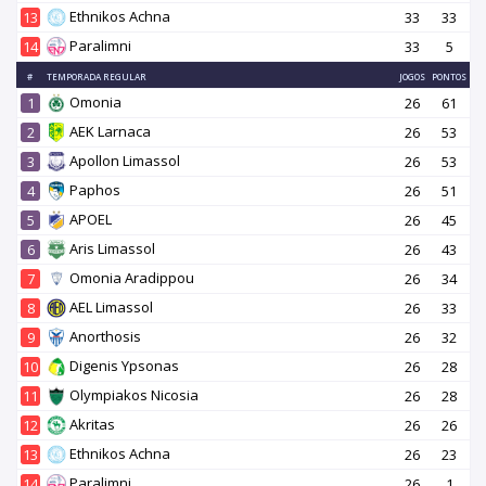
Ethnikos Achna
13
33
33
Paralimni
14
33
5
#
TEMPORADA REGULAR
JOGOS
PONTOS
Omonia
1
26
61
AEK Larnaca
2
26
53
Apollon Limassol
3
26
53
Paphos
4
26
51
APOEL
5
26
45
Aris Limassol
6
26
43
Omonia Aradippou
7
26
34
AEL Limassol
8
26
33
Anorthosis
9
26
32
Digenis Ypsonas
10
26
28
Olympiakos Nicosia
11
26
28
Akritas
12
26
26
Ethnikos Achna
13
26
23
Paralimni
14
26
1