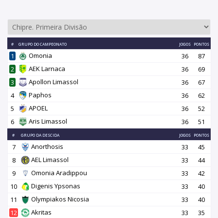
#
GRUPO DO CAMPEONATO
JOGOS
PONTOS
Omonia
1
36
87
AEK Larnaca
2
36
69
Apollon Limassol
3
36
67
Paphos
4
36
62
APOEL
5
36
52
Aris Limassol
6
36
51
#
GRUPO DA DESCIDA
JOGOS
PONTOS
Anorthosis
7
33
45
AEL Limassol
8
33
44
Omonia Aradippou
9
33
42
Digenis Ypsonas
10
33
40
Olympiakos Nicosia
11
33
40
Akritas
12
33
35