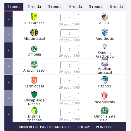
1 ronda
2 ronda
3 ronda
4 ronda
5 ronda
6 ronda
:
AEK Larnaca
APOEL
29 ago., 16:00
:
AEL Limassol
Anorthosis
29 ago., 16:00
:
Omonia
Omonia
29 ago., 16:00
Aradippou
:
Apollon
Aris Limassol
29 ago., 16:00
Limassol
:
Karmiotissa
Paphos
29 ago., 16:00
:
Olympiakos
Nea Salamis
29 ago., 16:00
Nicosia
:
Digenis
Omonia 29is
29 ago., 16:00
Ypsonas
Maiou
NÚMERO DE PARTICIPANTES: 10
LUGAR:
PONTOS: