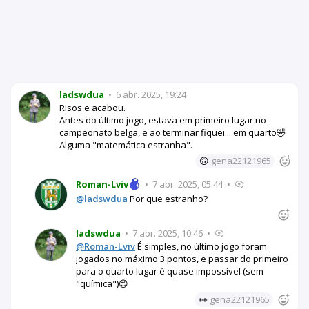
ladswdua
•
6 abr. 2025, 19:24
Risos e acabou.
Antes do último jogo, estava em primeiro lugar no
campeonato belga, e ao terminar fiquei... em quarto🤣
Alguma "matemática estranha".
🙃
gena22121965
Roman-Lviv
•
7 abr. 2025, 05:44
•
@ladswdua
Por que estranho?
ladswdua
•
7 abr. 2025, 10:46
•
@Roman-Lviv
É simples, no último jogo foram
jogados no máximo 3 pontos, e passar do primeiro
para o quarto lugar é quase impossível (sem
"química")😉
👀
gena22121965