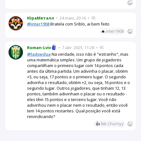
ЮраМеталл
•
24 maio, 20:16
•
@inter1908
Bratela com Sriblo, ai bem feito
🔥
inter1908
Roman-Lviv
•
7 abr. 2025, 11:28
•
@ladswdua
Na verdade, isso não é "estranho", mas
uma matemática simples. Um grupo de jogadores
compartilham o primeiro lugar com 14 pontos cada
antes da última partida. Um adivinha o placar, obtém
+3, ou seja, 17 pontos e o primeiro lugar. O segundo
adivinha o resultado, obtém +2, ou seja, 16 pontos e o
segundo lugar. Outros jogadores, que tinham 12, 13
pontos, também adivinham o placar ou o resultado -
eles têm 15 pontos e o terceiro lugar. Você não
adivinhou nem o placar nem o resultado, então você
tem 14 pontos restantes. Qual posição você está
reivindicando?
👍
Nik Chornyy