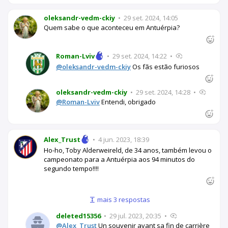
oleksandr-vedm-ckiy
•
29 set. 2024, 14:05
Quem sabe o que aconteceu em Antuérpia?
Roman-Lviv
•
29 set. 2024, 14:22
•
@oleksandr-vedm-ckiy
Os fãs estão furiosos
oleksandr-vedm-ckiy
•
29 set. 2024, 14:28
•
@Roman-Lviv
Entendi, obrigado
Alex_Trust
•
4 jun. 2023, 18:39
Ho-ho, Toby Alderweireld, de 34 anos, também levou o
campeonato para a Antuérpia aos 94 minutos do
segundo tempo!!!!
mais 3 respostas
deleted15356
•
29 jul. 2023, 20:35
•
@Alex_Trust
Un souvenir avant sa fin de carrière