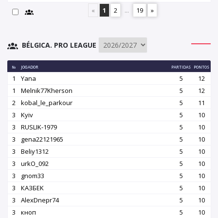
«
1
2
...
19
»
BÉLGICA. PRO LEAGUE
№
JOGADOR
PARTIDAS
PONTOS
1
Yana
5
12
1
Melnik77Kherson
5
12
2
kobal_le_parkour
5
11
3
Kyiv
5
10
3
RUSLIK-1979
5
10
3
gena22121965
5
10
3
Beliy1312
5
10
3
urkO_092
5
10
3
gnom33
5
10
3
КАЗБEK
5
10
3
AlexDnepr74
5
10
3
кноп
5
10