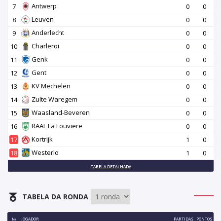
Antwerp
7
0
0
Leuven
8
0
0
Anderlecht
9
0
0
Charleroi
10
0
0
Genk
11
0
0
Gent
12
0
0
KV Mechelen
13
0
0
Zulte Waregem
14
0
0
Waasland-Beveren
15
0
0
RAAL La Louviere
16
0
0
Kortrijk
17
1
0
Westerlo
18
1
0
TABELA DETALHADA
TABELA DA RONDA
№
JOGADOR
PARTIDAS
PONTOS