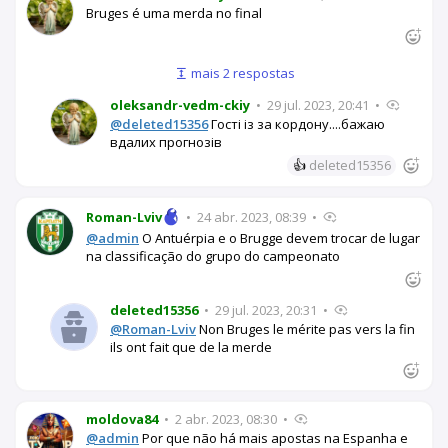
Bruges é uma merda no final
mais 2 respostas
oleksandr-vedm-ckiy
•
29 jul. 2023, 20:41
•
@deleted15356
Гості із за кордону....бажаю
вдалих прогнозів
👍
deleted15356
Roman-Lviv
•
24 abr. 2023, 08:39
•
@admin
O Antuérpia e o Brugge devem trocar de lugar
na classificação do grupo do campeonato
deleted15356
•
29 jul. 2023, 20:31
•
@Roman-Lviv
Non Bruges le mérite pas vers la fin
ils ont fait que de la merde
moldova84
•
2 abr. 2023, 08:30
•
@admin
Por que não há mais apostas na Espanha e