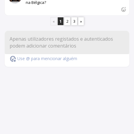
na Bélgica?
«
1
2
3
»
Use @ para mencionar alguém