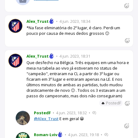
Alex_Trust
•
4 jun. 2023, 18:34
*Na fase eliminatória do 2º lugar, é claro. Perdi um
pouco por causa de meus dedos grossos 🙂
Alex_Trust
•
4 jun. 2023, 18:31
Que desfecho na Bélgica. Três equipes em uma hora e
meia na tabela ao vivo já estiveram no status de
"campeão", entraram na CL a partir do 3º lugar ou
ficaram em 3º lugar e entraram apenas na LE. E nos
últimos minutos de ambas as partidas, tudo mudou
drasticamente de novo 🙂 . Todos os 3 estavam a um
passo do campeonato, mas dois não conseguiram)
🔥
PostedF
PostedF
•
4 jun. 2023, 18:32
•
@Alex_Trust
E em geral 😀
Roman-Lviv
•
4 jun. 2023, 19:18
•