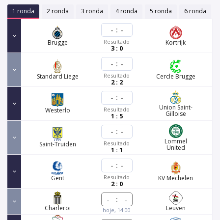
1 ronda
2 ronda
3 ronda
4 ronda
5 ronda
6 ronda
-
:
-
Resultado
Brugge
Kortrijk
3 : 0
-
:
-
Resultado
Standard Liege
Cercle Brugge
2 : 2
-
:
-
Union Saint-
Resultado
Westerlo
Gilloise
1 : 5
-
:
-
Lommel
Resultado
Saint-Truiden
United
1 : 1
-
:
-
Resultado
Gent
KV Mechelen
2 : 0
:
Charleroi
Leuven
hoje, 14:00