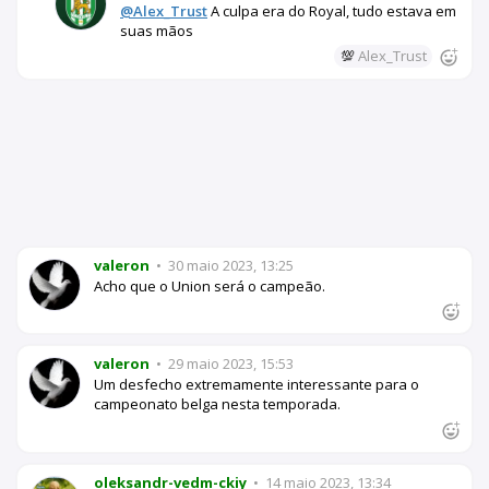
@Alex_Trust
A culpa era do Royal, tudo estava em
suas mãos
💯
Alex_Trust
valeron
•
30 maio 2023, 13:25
Acho que o Union será o campeão.
valeron
•
29 maio 2023, 15:53
Um desfecho extremamente interessante para o
campeonato belga nesta temporada.
oleksandr-vedm-ckiy
•
14 maio 2023, 13:34