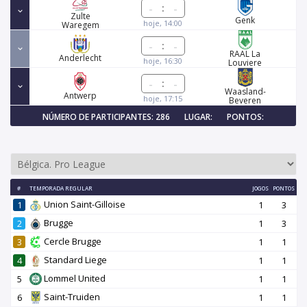
:
Zulte
Genk
hoje, 14:00
Waregem
:
RAAL La
Anderlecht
hoje, 16:30
Louviere
:
Waasland-
Antwerp
hoje, 17:15
Beveren
NÚMERO DE PARTICIPANTES: 286
LUGAR:
PONTOS:
#
TEMPORADA REGULAR
JOGOS
PONTOS
Union Saint-Gilloise
1
1
3
Brugge
2
1
3
Cercle Brugge
3
1
1
Standard Liege
4
1
1
Lommel United
5
1
1
Saint-Truiden
6
1
1