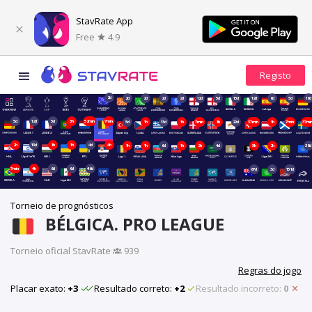
StavRate App
Free
4.9
2d
2d
2d
2d
2d
12d
5d
13d
12d
6d
5d
19d
5d
12d
5d
3h
52min
7min
5d
1h
13d
1h
7min
1h
20d
37min
1h
7min
37mi
2h
13d
1h
1h
4d
4h
1h
1h
6d
1h
2h
4d
5h
2h
38d
7min
4h
6d
6d
46d
67d
3d
151d
Torneio de prognósticos
BÉLGICA. PRO LEAGUE
Torneio oficial StavRate
·
939
Regras do jogo
Placar exato:
+3
Resultado correto:
+2
Resultado incorreto:
0