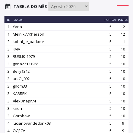
TABELA DO MÊS
№
JOGADOR
PARTIDAS
PONTOS
1
Yana
5
12
1
Melnik77Kherson
5
12
2
kobal_le_parkour
5
11
3
Kyiv
5
10
3
RUSLIK-1979
5
10
3
gena22121965
5
10
3
Beliy1312
5
10
3
urkO_092
5
10
3
gnom33
5
10
3
КАЗБEK
5
10
3
AlexDnepr74
5
10
3
кноп
5
10
3
Gorobaw
5
10
4
lucianovandedonk03
5
9
4
OДЕСА
5
9