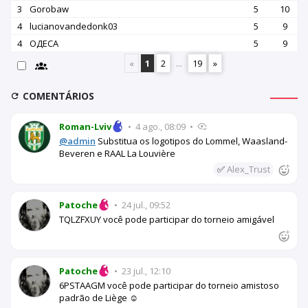
3
Gorobaw
5
10
4
lucianovandedonk03
5
9
4
OДЕСА
5
9
«
1
2
...
19
»
COMENTÁRIOS
Roman-Lviv
•
4 ago., 08:09
•
@admin
Substitua os logotipos do Lommel, Waasland-
Beveren e RAAL La Louvière
✅
Alex_Trust
Patoche
•
24 jul., 09:52
TQLZFXUY você pode participar do torneio amigável
Patoche
•
23 jul., 12:10
6PSTAAGM você pode participar do torneio amistoso
padrão de Liège ☺️