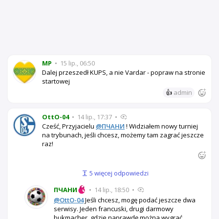
MP
•
15 lip., 06:50
Dalej przeszedł KUPS, a nie Vardar - popraw na stronie
startowej
👍
admin
OttO-04
•
14 lip., 17:37
•
Cześć, Przyjacielu
@ПЧАНИ
! Widziałem nowy turniej
na trybunach, jeśli chcesz, możemy tam zagrać jeszcze
raz!
5 więcej odpowiedzi
ПЧАНИ
•
14 lip., 18:50
•
@OttO-04
Jeśli chcesz, mogę podać jeszcze dwa
serwisy. Jeden francuski, drugi darmowy
bukmacher, gdzie naprawdę można wygrać