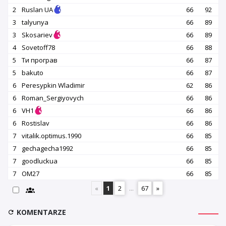
2
Ruslan UA
66
92
3
talyunya
66
89
3
Skosariev
66
89
4
Sovetoff78
66
88
5
Ти програв
66
87
5
bakuto
66
87
6
Peresypkin Wladimir
62
86
6
Roman_Sergiyovych
66
86
6
VH1
66
86
6
Rostislav
66
86
7
vitalik.optimus.1990
66
85
7
gechagecha1992
66
85
7
goodluckua
66
85
7
OM27
66
85
«
1
2
...
67
»
KOMENTARZE