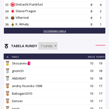
Eintracht Frankfurt
33
8
4
Slavia Prague
34
8
3
Villarreal
35
8
1
K. Almaty
36
8
1
SZCZEGÓŁOWA TABELA
TABELA RUNDY
№
GRACZ
MECZE
PUNKTY
Skosariev
10
19
gnom33
10
18
ANDANAT
10
18
andriy.fesenko.1998
10
17
Babagan2010
10
17
Denver
10
17
кноп
10
17