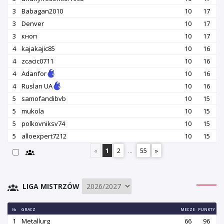
3
Babagan2010
10
17
3
Denver
10
17
3
кноп
10
17
4
kajakajic85
10
16
4
zcacic0711
10
16
4
Adanfor
10
16
4
Ruslan UA
10
16
5
samofandibvb
10
15
5
mukola
10
15
5
polkovniksv74
10
15
5
alloexpert7212
10
15
«
1
2
...
55
»
LIGA MISTRZÓW
№
GRACZ
MECZE
PUNKTY
1
Metallurg
66
96