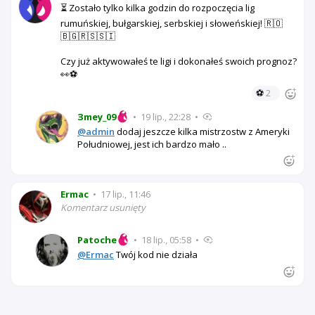
⏳ Zostało tylko kilka godzin do rozpoczęcia lig
rumuńskiej, bułgarskiej, serbskiej i słoweńskiej! 🇷🇴
🇧🇬🇷🇸🇸🇮
Czy już aktywowałeś te ligi i dokonałeś swoich prognoz?
👀⚽
⚽
2
Зmey_09
•
19 lip., 22:28
•
@admin
dodaj jeszcze kilka mistrzostw z Ameryki
Południowej, jest ich bardzo mało ..
Ermac
•
17 lip., 11:46
Komentarz usunięty
Patoche
•
18 lip., 05:58
•
@Ermac
Twój kod nie działa