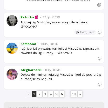
Patoche
•
12 lip., 07:39
Turniej Ligi Mistrzów, wszyscy są mile widziani
GYXXWHXF
👍
Alex_Trust
Sembond
•
10 lip., 04:34
Jeśli jest już prywatny turniej Ligi Mistrzów, zapraszam
również do Ligi Europy - PWK6Z9ZD
olegbarna69
•
8 lip., 09:41
Dołącz do mini turnieju Ligi Mistrzów - kod do pucharów
europejskich 3A7J978L
«
1
2
3
4
5
6
...
18
»