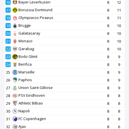
Bayer Leverkusen
16
8
12
Borussia Dortmund
17
8
11
Olympiacos Piraeus
18
8
11
Brugge
19
8
10
Galatasaray
20
8
10
Monaco
21
8
10
Qarabag
22
8
10
Bodo Glimt
23
8
9
Benfica
24
8
9
Marseille
25
8
9
Paphos
26
8
9
Union Saint-Gilloise
27
8
9
PSV Eindhoven
28
8
8
Athletic Bilbao
29
8
8
Napoli
30
8
8
FC Copenhagen
31
8
8
Ajax
32
8
6