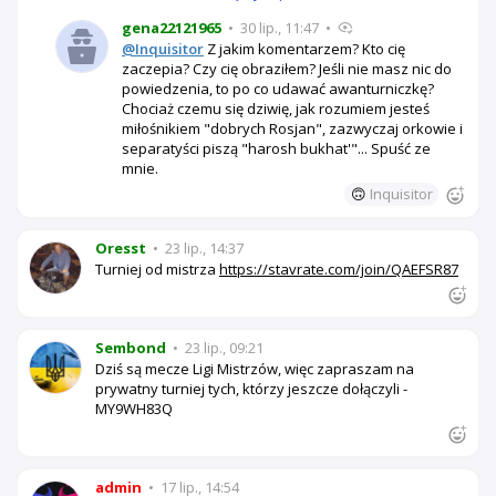
gena22121965
•
30 lip., 11:47
•
@Inquisitor
Z jakim komentarzem? Kto cię
zaczepia? Czy cię obraziłem? Jeśli nie masz nic do
powiedzenia, to po co udawać awanturniczkę?
Chociaż czemu się dziwię, jak rozumiem jesteś
miłośnikiem "dobrych Rosjan", zazwyczaj orkowie i
separatyści piszą "harosh bukhat'"... Spuść ze
mnie.
🙃
Inquisitor
Oresst
•
23 lip., 14:37
Turniej od mistrza
https://stavrate.com/join/QAEFSR87
Sembond
•
23 lip., 09:21
Dziś są mecze Ligi Mistrzów, więc zapraszam na
prywatny turniej tych, którzy jeszcze dołączyli -
MY9WH83Q
admin
•
17 lip., 14:54