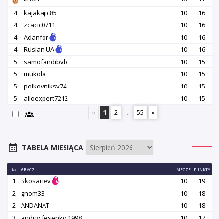
4
kajakajic85
10
16
4
zcacic0711
10
16
4
Adanfor
10
16
4
Ruslan UA
10
16
5
samofandibvb
10
15
5
mukola
10
15
5
polkovniksv74
10
15
5
alloexpert7212
10
15
«
1
2
...
55
»
TABELA MIESIĄCA
№
GRACZ
MECZE
PUNKTY
1
Skosariev
10
19
2
gnom33
10
18
2
ANDANAT
10
18
3
andriy.fesenko.1998
10
17