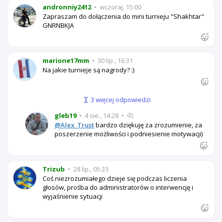
andronniy2412
•
wczoraj, 15:00
Zapraszam do dołączenia do mini turnieju "Shakhtar"
GNRNBKJA
marione17mm
•
30 lip., 16:31
Na jakie turnieje są nagrody? :)
3 więcej odpowiedzi
gleb19
•
4 sie., 14:28
•
@Alex_Trust
bardzo dziękuję za zrozumienie, za
poszerzenie możliwości i podniesienie motywacji)
Trizub
•
28 lip., 05:23
Coś niezrozumiałego dzieje się podczas liczenia
głosów, prośba do administratorów o interwencję i
wyjaśnienie sytuacji