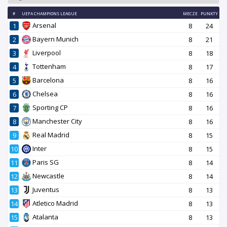
#
UEFA CHAMPIONS LEAGUE
MECZE
PUNKTY
Arsenal
1
8
24
Bayern Munich
2
8
21
Liverpool
3
8
18
Tottenham
4
8
17
Barcelona
5
8
16
Chelsea
6
8
16
Sporting CP
7
8
16
Manchester City
8
8
16
Real Madrid
9
8
15
Inter
10
8
15
Paris SG
11
8
14
Newcastle
12
8
14
Juventus
13
8
13
Atletico Madrid
14
8
13
Atalanta
15
8
13