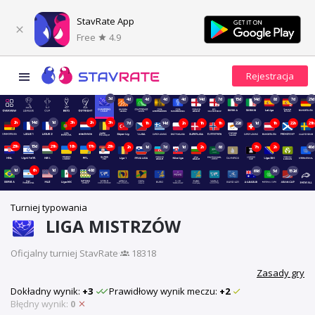
StavRate App
Free
4.9
3d
4d
4d
4d
4d
14d
7d
15d
14d
8d
7d
21d
2h
14d
1d
3h
2h
3h
7d
1h
14d
2h
1h
1h
22d
1d
1h
22h
21h
23h
15d
21h
18h
17h
23h
2h
1d
7d
1d
2h
6d
7h
2h
40d
1d
6h
1d
8d
48d
69d
5d
152d
Turniej typowania
LIGA MISTRZÓW
Oficjalny turniej StavRate
·
18318
Zasady gry
Dokładny wynik:
+3
Prawidłowy wynik meczu:
+2
Błędny wynik:
0