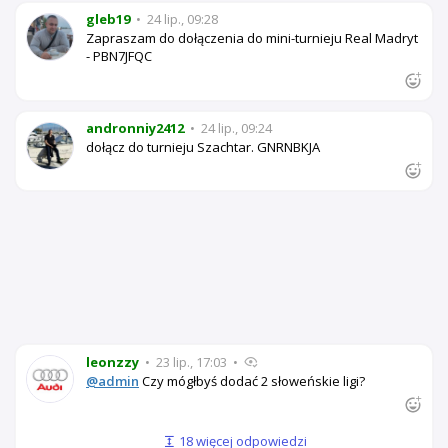
gleb19
•
24 lip., 09:28
Zapraszam do dołączenia do mini-turnieju Real Madryt
- PBN7JFQC
andronniy2412
•
24 lip., 09:24
dołącz do turnieju Szachtar. GNRNBKJA
leonzzy
•
23 lip., 17:03
•
@admin
Czy mógłbyś dodać 2 słoweńskie ligi?
18 więcej odpowiedzi