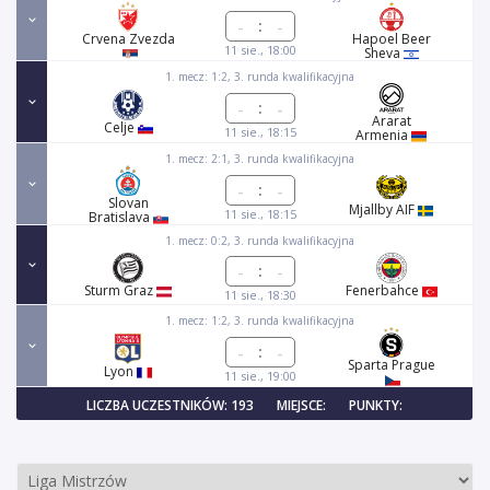
:
Crvena Zvezda
Hapoel Beer
11 sie., 18:00
Sheva
1. mecz: 1:2, 3. runda kwalifikacyjna
:
Ararat
Celje
11 sie., 18:15
Armenia
1. mecz: 2:1, 3. runda kwalifikacyjna
:
Slovan
Mjallby AIF
11 sie., 18:15
Bratislava
1. mecz: 0:2, 3. runda kwalifikacyjna
:
Sturm Graz
Fenerbahce
11 sie., 18:30
1. mecz: 1:2, 3. runda kwalifikacyjna
:
Sparta Prague
Lyon
11 sie., 19:00
LICZBA UCZESTNIKÓW: 193
MIEJSCE:
PUNKTY: