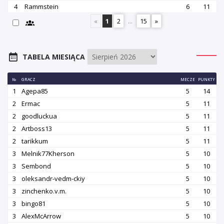
4
Rammstein
6
11
«
1
2
...
15
»
TABELA MIESIĄCA
№
GRACZ
MECZE
PUNKTY
1
Agepa85
5
14
2
Ermac
5
11
2
goodluckua
5
11
2
Artboss13
5
11
2
tarikkum
5
11
3
Melnik77Kherson
5
10
3
Sembond
5
10
3
oleksandr-vedm-ckiy
5
10
3
zinchenko.v.m.
5
10
3
bingo81
5
10
3
AlexMcArrow
5
10