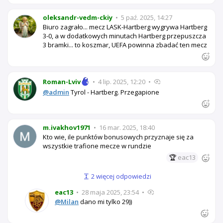
oleksandr-vedm-ckiy
•
5 paź. 2025, 14:27
Biuro zagrało... mecz LASK-Hartberg wygrywa Hartberg
3-0, a w dodatkowych minutach Hartberg przepuszcza
3 bramki... to koszmar, UEFA powinna zbadać ten mecz
Roman-Lviv
•
4 lip. 2025, 12:20
•
@admin
Tyrol - Hartberg. Przegapione
m.ivakhov1971
•
16 mar. 2025, 18:40
Kto wie, ile punktów bonusowych przyznaje się za
wszystkie trafione mecze w rundzie
🏆
eac13
2 więcej odpowiedzi
eac13
•
28 maja 2025, 23:54
•
@Milan
dano mi tylko 29))