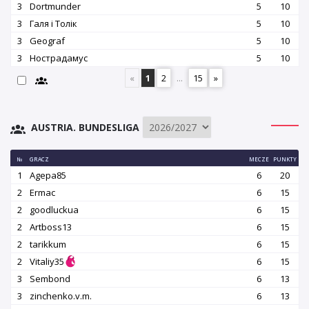
3
Dortmunder
5
10
3
Галя і Толік
5
10
3
Geograf
5
10
3
Нострадамус
5
10
«
1
2
...
15
»
AUSTRIA. BUNDESLIGA
№
GRACZ
MECZE
PUNKTY
1
Agepa85
6
20
2
Ermac
6
15
2
goodluckua
6
15
2
Artboss13
6
15
2
tarikkum
6
15
2
Vitaliy35
6
15
3
Sembond
6
13
3
zinchenko.v.m.
6
13