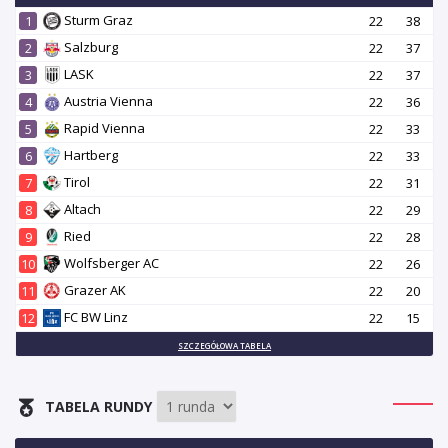
Sturm Graz
1
22
38
Salzburg
2
22
37
LASK
3
22
37
Austria Vienna
4
22
36
Rapid Vienna
5
22
33
Hartberg
6
22
33
Tirol
7
22
31
Altach
8
22
29
Ried
9
22
28
Wolfsberger AC
10
22
26
Grazer AK
11
22
20
FC BW Linz
12
22
15
SZCZEGÓŁOWA TABELA
TABELA RUNDY