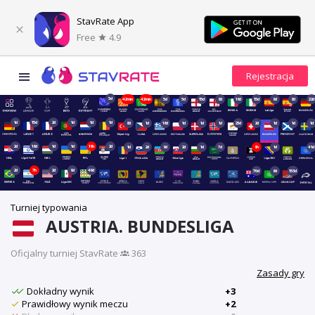
StavRate App
Free
4.9
5d
42min
42min
5d
5d
15d
8d
16d
15d
9d
8d
22d
1d
15d
2d
1d
1d
1d
8d
1d
16d
1d
1d
1d
23d
2d
1d
1d
1d
2d
16d
1d
1d
19h
2d
1d
2d
9d
2d
1d
7d
9h
1d
41d
2d
7h
2d
9d
49d
70d
6d
153d
Turniej typowania
AUSTRIA. BUNDESLIGA
Oficjalny turniej StavRate
·
363
Zasady gry
Dokładny wynik
+3
Prawidłowy wynik meczu
+2