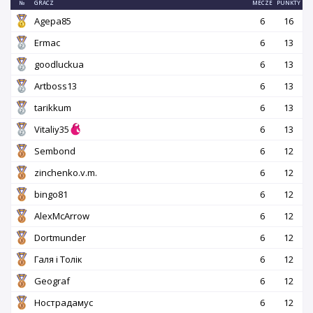
№
GRACZ
MECZE
PUNKTY
Agepa85
6
16
Ermac
6
13
goodluckua
6
13
Artboss13
6
13
tarikkum
6
13
Vitaliy35
6
13
Sembond
6
12
zinchenko.v.m.
6
12
bingo81
6
12
AlexMcArrow
6
12
Dortmunder
6
12
Галя і Толік
6
12
Geograf
6
12
Нострадамус
6
12