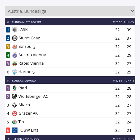
#
RUNDA MISTRZOWSKA
MECZE
PUNKTY
LASK
1
32
39
Sturm Graz
2
32
37
Salzburg
3
32
29
Austria Vienna
4
32
29
Rapid Vienna
5
32
27
Hartberg
6
32
25
#
RUNDA SPADKOWA
MECZE
PUNKTY
Ried
1
32
28
Wolfsberger AC
2
32
28
Altach
3
32
27
Grazer AK
4
32
27
Tirol
5
32
24
FC BW Linz
6
32
21
#
SEZON ZASADNICZY
MECZE
PUNKTY