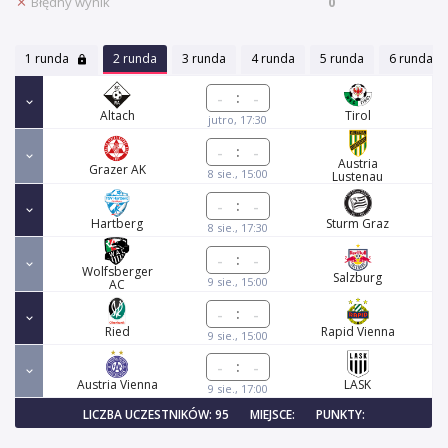
Błędny wynik
0
1 runda
2 runda
3 runda
4 runda
5 runda
6 runda
:
Altach
Tirol
jutro, 17:30
:
Austria
Grazer AK
8 sie., 15:00
Lustenau
:
Hartberg
Sturm Graz
8 sie., 17:30
:
Wolfsberger
Salzburg
9 sie., 15:00
AC
:
Ried
Rapid Vienna
9 sie., 15:00
:
Austria Vienna
LASK
9 sie., 17:00
LICZBA UCZESTNIKÓW: 95
MIEJSCE:
PUNKTY: