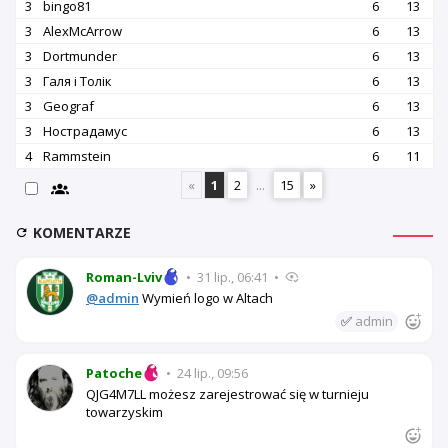
3
bingo81
6
13
3
AlexMcArrow
6
13
3
Dortmunder
6
13
3
Галя і Толік
6
13
3
Geograf
6
13
3
Нострадамус
6
13
4
Rammstein
6
11
«
1
2
...
15
»
KOMENTARZE
Roman-Lviv
•
31 lip., 06:41
•
@admin
Wymień logo w Altach
✅
admin
Patoche
•
24 lip., 09:56
QJG4M7LL możesz zarejestrować się w turnieju
towarzyskim