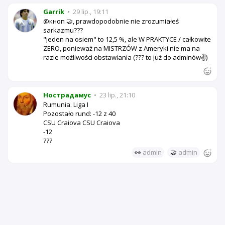
Garrik
•
29 lip., 19:11
@кноп 🤝, prawdopodobnie nie zrozumiałeś
sarkazmu???
"jeden na osiem" to 12,5 %, ale W PRAKTYCE / całkowite
ZERO, ponieważ na MISTRZÓW z Ameryki nie ma na
razie możliwości obstawiania (??? to już do adminów✌️)
Нострадамус
•
23 lip., 21:10
Rumunia. Liga I
Pozostało rund: -12 z 40
CSU Craiova CSU Craiova
-12
???
👀
admin
🤝
admin