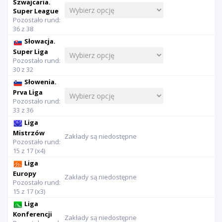
Szwajcaria.
Super League
Pozostało rund:
36 z 38
Słowacja.
Super Liga
Pozostało rund:
30 z 32
Słowenia.
Prva Liga
Pozostało rund:
33 z 36
Liga
Mistrzów
Zakłady są niedostępne
Pozostało rund:
15 z 17 (x4)
Liga
Europy
Zakłady są niedostępne
Pozostało rund:
15 z 17 (x3)
Liga
Konferencji
Zakłady są niedostępne