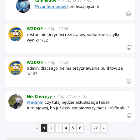
kanmedov
•
4 lip., 18:57
•
@ivanhomonaj67
oni liczą ręcznie
WZDOR
•
4 lip., 17:56
restart nie przynosi rezultatów, widoczne są tylko
wyniki 1/32
WZDOR
•
4 lip., 17:53
admin, dlaczego nie ma przyznawania punktów za
1/16?
Nik Chornyy
•
4 lip., 11:57
•
@admin
Czy tutaj będzie aktualizacja tabeli
turniejowej, bo już dziś jest pierwszy mecz 1/8 finału..?
«
1
2
3
4
5
6
...
22
»