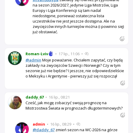
na sezon 2026/2027, jedynie Liga Mistrzów, Liga
Europy i Liga Konferencji są tam nadal
niedostępne, ponieważ ostateczna lista
uczestników nie jest jeszcze dostępna. Ale na
zwycięzców innych turniejów można (i powinno się)
już obstawiać.
Roman-Lviv
•
17 lip., 11:06
•
@admin
Moje poważanie. Chciałem zapytać, czy będą
zakłady na zwycięzców Szwecji i Norwegii? Czy w tym
sezonie już nie będzie? I jeszcze, nie odpowiedzieliście
o Meksyku i Argentynie - pierwszy już się rozpoczął
daddy_67
•
16 lip., 08:21
Cześć, jak mogę zobaczyć swoją prognozę na
Mistrzostwa Świata w prognozach długoterminowych?
admin
•
16 lip., 08:29
•
@daddy_67
zmień sezon na WC-2026 na górze