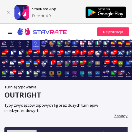
StavRate App
Free
4.9
4d
4d
4d
4d
4d
14d
7d
15d
15d
8d
7d
21d
17h
14d
1d
18h
17h
18h
7d
16h
15d
17h
16h
16h
22d
1d
16h
1d
1d
1d
15d
14h
1d
9h
1d
17h
1d
8d
1d
17h
6d
21min
17h
40d
1d
21h
1d
8d
48d
70d
5d
153d
Turniej typowania
OUTRIGHT
Typy zwycięzców topowych lig oraz dużych turniejów
międzynarodowych.
Zasady