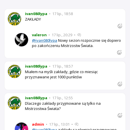
ivan080lypa
•
17 lip., 18:58
ZAKŁADY
valeron
•
17 lip., 20:29
•
@ivan080lypa
Nowy sezon rozpocznie się dopiero
po zakończeniu Mistrzostw Świata.
ivan080lypa
•
17 lip., 18:57
Miałem na myśli zakłady, gdzie co miesiąc
przyznawane jest 1000 punktów
ivan080lypa
•
17 lip., 12:55
Dlaczego zakłady przyjmowane są tylko na
Mistrzostwa Świata?
admin
•
17 lip., 13:01
•
@ivan080lypa
zakłady są również przyjmowane