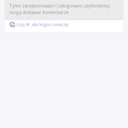
Użyj @, aby kogoś oznaczyć