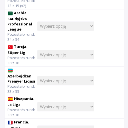
Pozostało rund:
13 z 15 (x2)
Arabia
Saudyjska.
Professional
League
Pozostało rund:
34 z 34
Turcja.
Süper Lig
Pozostało rund:
38 z 38
Azerbejdżan.
Premyer Liqası
Pozostało rund:
33 z 33
Hiszpania.
La Liga
Pozostało rund:
38 z 38
Francja.
Ligue 1