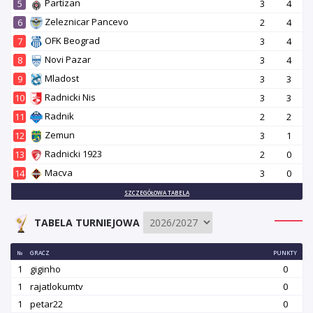
Partizan
5
3
4
Zeleznicar Pancevo
6
2
4
OFK Beograd
7
3
4
Novi Pazar
8
3
4
Mladost
9
3
3
Radnicki Nis
10
3
3
Radnik
11
2
2
Zemun
12
3
1
Radnicki 1923
13
2
0
Macva
14
3
0
SZCZEGÓŁOWA TABELA
TABELA TURNIEJOWA
№
GRACZ
PUNKTY
1
giginho
0
1
rajatlokumtv
0
1
petar22
0