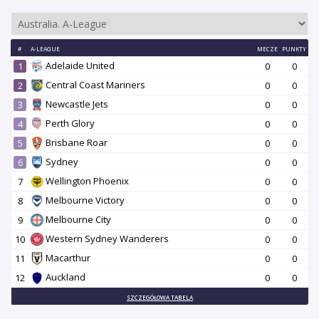
#
A-LEAGUE
MECZE
PUNKTY
Adelaide United
1
0
0
Central Coast Mariners
2
0
0
Newcastle Jets
3
0
0
Perth Glory
4
0
0
Brisbane Roar
5
0
0
Sydney
6
0
0
Wellington Phoenix
7
0
0
Melbourne Victory
8
0
0
Melbourne City
9
0
0
Western Sydney Wanderers
10
0
0
Macarthur
11
0
0
Auckland
12
0
0
SZCZEGÓŁOWA TABELA