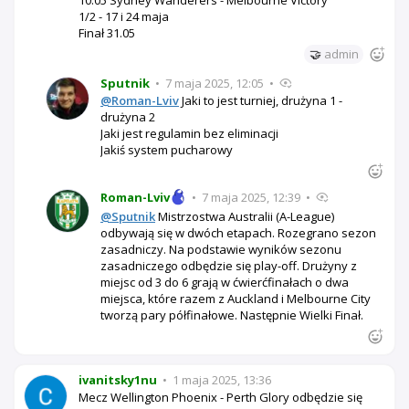
1/2 - 17 i 24 maja
Finał 31.05
🤝
admin
Sputnik
•
7 maja 2025, 12:05
•
@Roman-Lviv
Jaki to jest turniej, drużyna 1 -
drużyna 2
Jaki jest regulamin bez eliminacji
Jakiś system pucharowy
Roman-Lviv
•
7 maja 2025, 12:39
•
@Sputnik
Mistrzostwa Australii (A-League)
odbywają się w dwóch etapach. Rozegrano sezon
zasadniczy. Na podstawie wyników sezonu
zasadniczego odbędzie się play-off. Drużyny z
miejsc od 3 do 6 grają w ćwierćfinałach o dwa
miejsca, które razem z Auckland i Melbourne City
tworzą pary półfinałowe. Następnie Wielki Finał.
ivanitsky1nu
•
1 maja 2025, 13:36
Mecz Wellington Phoenix - Perth Glory odbędzie się