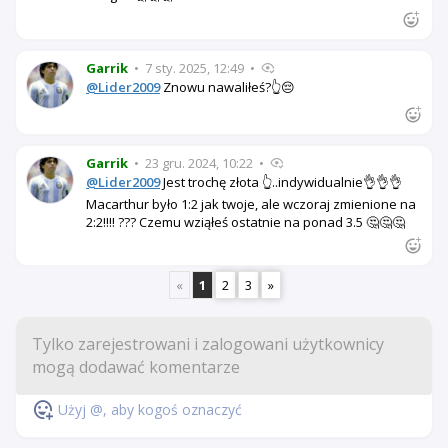
Garrik
•
7 sty. 2025, 12:49
•
@Lider2009
Znowu nawaliłeś?👆😔
Garrik
•
23 gru. 2024, 10:22
•
@Lider2009
Jest trochę złota 👆..indywidualnie👌👌👌
Macarthur było 1:2 jak twoje, ale wczoraj zmienione na
2:2!!!! ??? Czemu wziąłeś ostatnie na ponad 3.5 🤔🤔🤔
«
1
2
3
»
Użyj @, aby kogoś oznaczyć