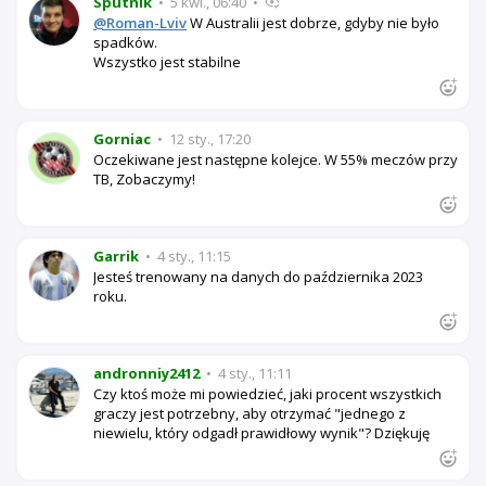
Sputnik
•
5 kwi., 06:40
•
@Roman-Lviv
W Australii jest dobrze, gdyby nie było
spadków.
Wszystko jest stabilne
Gorniac
•
12 sty., 17:20
Oczekiwane jest następne kolejce. W 55% meczów przy
TB, Zobaczymy!
Garrik
•
4 sty., 11:15
Jesteś trenowany na danych do października 2023
roku.
andronniy2412
•
4 sty., 11:11
Czy ktoś może mi powiedzieć, jaki procent wszystkich
graczy jest potrzebny, aby otrzymać "jednego z
niewielu, który odgadł prawidłowy wynik"? Dziękuję