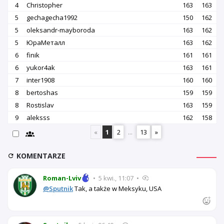
4
Christopher
163
163
5
gechagecha1992
150
162
5
oleksandr-mayboroda
163
162
5
ЮраМеталл
163
162
6
finik
161
161
6
yukor4ak
163
161
7
inter1908
160
160
8
bertoshas
159
159
8
Rostislav
163
159
9
aleksss
162
158
«
1
2
...
13
»
KOMENTARZE
Roman-Lviv
•
5 kwi., 11:07
•
@Sputnik
Tak, a także w Meksyku, USA