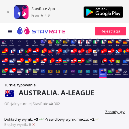
StavRate App
Free
4.9
2d
2d
2d
2d
2d
12d
5d
13d
12d
6d
5d
19d
7h
12d
5d
13h
6h
7h
5d
9h
13d
9h
10h
8h
20d
8h
11h
8h
8h
12h
13d
9h
6h
5h
14h
11h
11h
6d
11h
12h
4d
15h
12h
38d
10h
14h
6d
6d
46d
68d
3d
151d
Turniej typowania
AUSTRALIA. A-LEAGUE
Oficjalny turniej StavRate
·
302
Zasady gry
Dokładny wynik:
+3
Prawidłowy wynik meczu:
+2
Błędny wynik:
0