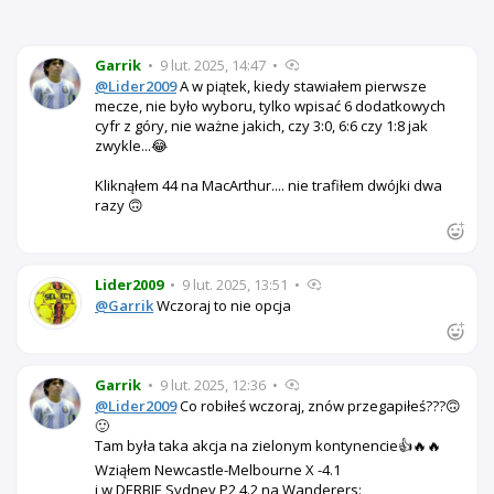
Garrik
•
9 lut. 2025, 14:47
•
@Lider2009
A w piątek, kiedy stawiałem pierwsze
mecze, nie było wyboru, tylko wpisać 6 dodatkowych
cyfr z góry, nie ważne jakich, czy 3:0, 6:6 czy 1:8 jak
zwykle...😂
Kliknąłem 44 na MacArthur.... nie trafiłem dwójki dwa
razy 🙃
Lider2009
•
9 lut. 2025, 13:51
•
@Garrik
Wczoraj to nie opcja
Garrik
•
9 lut. 2025, 12:36
•
@Lider2009
Co robiłeś wczoraj, znów przegapiłeś???🙃
🙂
Tam była taka akcja na zielonym kontynencie👍🔥🔥
Wziąłem Newcastle-Melbourne X -4.1
i w DERBIE Sydney P2 4.2 na Wanderers: