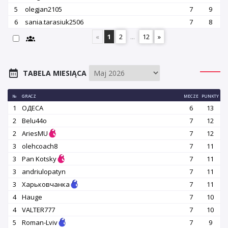
5
olegjan2105
7
9
6
sania.tarasiuk2506
7
8
«
1
2
...
12
»
TABELA MIESIĄCA
№
GRACZ
MECZE
PUNKTY
1
OДЕСА
6
13
2
Belu44o
7
12
2
AriesMU
7
12
3
olehcoach8
7
11
3
Pan Kotsky
7
11
3
andriulopatyn
7
11
3
Харьковчанка
7
11
4
Hauge
7
10
4
VALTER777
7
10
5
Roman-Lviv
7
9