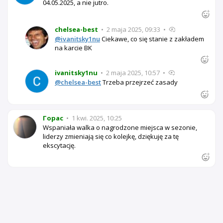
04.05.2025, a nie jutro.
chelsea-best
•
2 maja 2025, 09:33
•
@ivanitsky1nu
Ciekawe, co się stanie z zakładem
na karcie BK
ivanitsky1nu
•
2 maja 2025, 10:57
•
@chelsea-best
Trzeba przejrzeć zasady
Горас
•
1 kwi. 2025, 10:25
Wspaniała walka o nagrodzone miejsca w sezonie,
liderzy zmieniają się co kolejkę, dziękuję za tę
ekscytację.