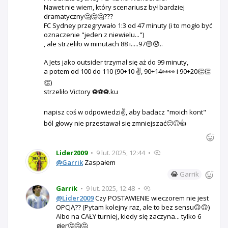
Nawet nie wiem, który scenariusz był bardziej
dramatyczny🤔🤔🤔???
FC Sydney przegrywało 1:3 od 47 minuty (i to mogło być
oznaczenie "jeden z niewielu...")
, ale strzeliło w minutach 88 i.....97😔😞..
A Jets jako outsider trzymał się aż do 99 minuty,
a potem od 100 do 110 (90+10 ✌️, 90+14👀👀 i 90+20👏👏
👏)
strzeliło Victory ⚽⚽⚽.ku
napisz coś w odpowiedzi✌️, aby badacz "moich kont"
ból głowy nie przestawał się zmniejszać🙂🙃👍
Lider2009
•
9 lut. 2025, 12:44
•
@Garrik
Zaspałem
😂
Garrik
Garrik
•
9 lut. 2025, 12:48
•
@Lider2009
Czy POSTAWIENIE wieczorem nie jest
OPCJĄ?? (Pytam kolejny raz, ale to bez sensu🙃🙃)
Albo na CAŁY turniej, kiedy się zaczyna... tylko 6
gier🤔🤔🤔