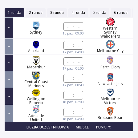
1 runda
2 runda
3 runda
4 runda
5 runda
6 runda
7
:
Western
Sydney
Sydney
16 paź., 09:00
Wanderers
:
Auckland
Melbourne City
17 paź., 04:00
:
Macarthur
Perth Glory
17 paź., 06:00
:
Central Coast
Newcastle Jets
17 paź., 08:40
Mariners
:
Wellington
Melbourne
18 paź., 02:00
Phoenix
Victory
:
Adelaide
Brisbane Roar
18 paź., 04:00
United
LICZBA UCZESTNIKÓW: 6
MIEJSCE:
PUNKTY: