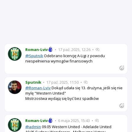
Roman-Lviv
•
17 paź. 2025, 12:26
•
@Sputnik
Odebrano licencję A-Ligi z powodu
niespełnienia wymogów finansowych
Sputnik
•
17 paź. 2025, 11:50
•
@Roman-Lviv
Dokąd udała się 13. drużyna, jeśli się nie
mylę "Western United"
Mistrzostwa wydają się być bez spadków
Roman-Lviv
•
6 maja 2025, 15:43
•
@admin
09.05 Western United - Adelaide United
10.05 Sydney Wanderers - Melbourne Victory