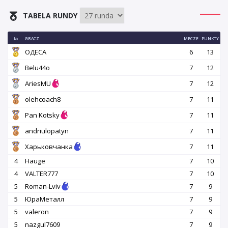
TABELA RUNDY
№
GRACZ
MECZE
PUNKTY
OДЕСА
6
13
Belu44o
7
12
AriesMU
7
12
olehcoach8
7
11
Pan Kotsky
7
11
andriulopatyn
7
11
Харьковчанка
7
11
4
Hauge
7
10
4
VALTER777
7
10
5
Roman-Lviv
7
9
5
ЮраМеталл
7
9
5
valeron
7
9
5
nazgul7609
7
9