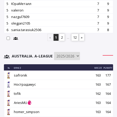
5
ЮраМеталл
7
9
5
valeron
7
9
5
nazgul7609
7
9
5
olegjan2105
7
9
6
sania.tarasiuk2506
7
8
«
1
2
...
12
»
AUSTRALIA. A-LEAGUE
№
GRACZ
MECZE
PUNKTY
safronik
163
177
Нострадамус
163
167
tofik
162
164
AriesMU
163
164
homer_simpson
163
164