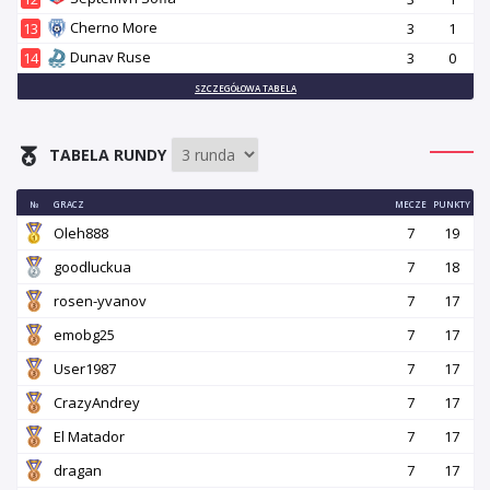
Cherno More
13
3
1
Dunav Ruse
14
3
0
SZCZEGÓŁOWA TABELA
TABELA RUNDY
№
GRACZ
MECZE
PUNKTY
Oleh888
7
19
goodluckua
7
18
rosen-yvanov
7
17
emobg25
7
17
User1987
7
17
CrazyAndrey
7
17
El Matador
7
17
dragan
7
17