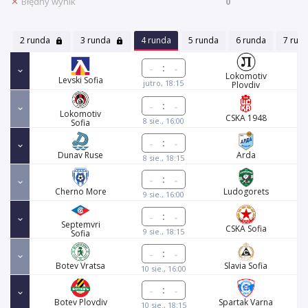
Błędny wynik
0
2 runda
3 runda
4 runda
5 runda
6 runda
7 run
:
Lokomotiv
Levski Sofia
jutro, 18:15
Plovdiv
:
Lokomotiv
CSKA 1948
8 sie., 16:00
Sofia
:
Dunav Ruse
Arda
8 sie., 18:15
:
Cherno More
Ludogorets
9 sie., 16:00
:
Septemvri
CSKA Sofia
9 sie., 18:15
Sofia
:
Botev Vratsa
Slavia Sofia
10 sie., 16:00
:
Botev Plovdiv
Spartak Varna
10 sie., 18:15