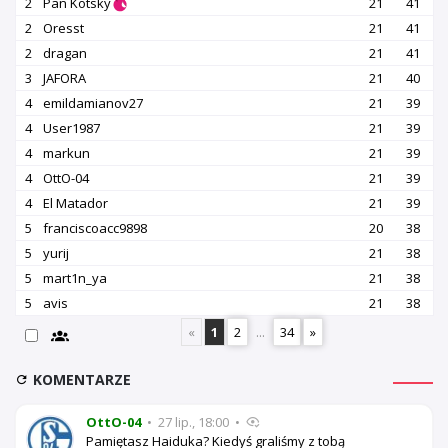
2
Pan Kotsky
21
41
2
Oresst
21
41
2
dragan
21
41
3
JAFORA
21
40
4
emildamianov27
21
39
4
User1987
21
39
4
markun
21
39
4
OttO-04
21
39
4
El Matador
21
39
5
franciscoacc9898
20
38
5
yurij
21
38
5
mart1n_ya
21
38
5
avis
21
38
«
1
2
...
34
»
KOMENTARZE
OttO-04
•
27 lip., 18:00
•
Pamiętasz Haiduka? Kiedyś graliśmy z tobą