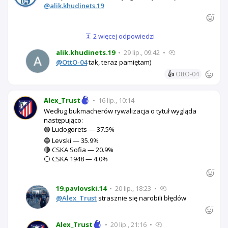
@alik.khudinets.19
2 więcej odpowiedzi
alik.khudinets.19
•
29 lip., 09:42
•
@OttO-04
tak, teraz pamiętam)
👍
OttO-04
Alex_Trust
•
16 lip., 10:14
Według bukmacherów rywalizacja o tytuł wygląda
następująco:
🟢 Ludogorets — 37.5%
🔵 Levski — 35.9%
🔴 CSKA Sofia — 20.9%
⚪ CSKA 1948 — 4.0%
19.pavlovski.14
•
20 lip., 18:23
•
@Alex_Trust
strasznie się narobili błędów
Alex_Trust
•
20 lip., 21:16
•