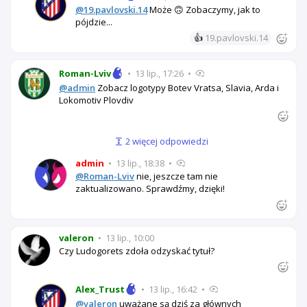
@19.pavlovski.14
Może 🙃 Zobaczymy, jak to
pójdzie...
👍
19.pavlovski.14
Roman-Lviv
•
13 lip., 17:26
•
@admin
Zobacz logotypy Botev Vratsa, Slavia, Arda i
Lokomotiv Plovdiv
2 więcej odpowiedzi
admin
•
13 lip., 18:38
•
@Roman-Lviv
nie, jeszcze tam nie
zaktualizowano. Sprawdźmy, dzięki!
valeron
•
13 lip., 10:00
Czy Ludogorets zdoła odzyskać tytuł?
Alex_Trust
•
13 lip., 16:42
•
@valeron
uważane są dziś za głównych