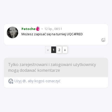
Patoche
•
12 lip., 08:51
Możesz zapisać się na turniej UQC4FRED
«
1
2
»
Użyj @, aby kogoś oznaczyć