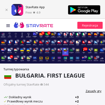
StavRate App
Free
4.9
5d
13h
13h
5d
5d
15d
8d
16d
16d
9d
8d
22d
1d
15d
2d
1d
1d
1d
8d
1d
16d
1d
1d
1d
23d
2d
1d
2d
2d
2d
16d
1d
2d
1d
2d
1d
2d
9d
2d
1d
7d
59min
1d
41d
2d
20h
2d
9d
49d
71d
6d
154d
Turniej typowania
BUŁGARIA. FIRST LEAGUE
Oficjalny turniej StavRate
·
544
Zasady gry
Dokładny wynik
+3
Prawidłowy wynik meczu
+2