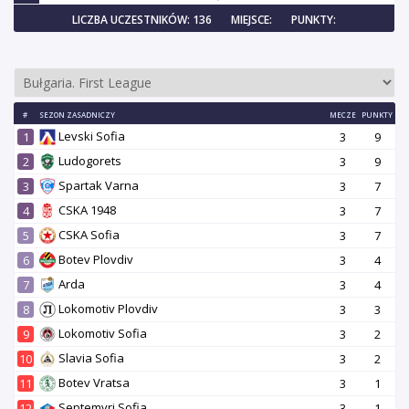
LICZBA UCZESTNIKÓW: 136
MIEJSCE:
PUNKTY:
#
SEZON ZASADNICZY
MECZE
PUNKTY
Levski Sofia
1
3
9
Ludogorets
2
3
9
Spartak Varna
3
3
7
CSKA 1948
4
3
7
CSKA Sofia
5
3
7
Botev Plovdiv
6
3
4
Arda
7
3
4
Lokomotiv Plovdiv
8
3
3
Lokomotiv Sofia
9
3
2
Slavia Sofia
10
3
2
Botev Vratsa
11
3
1
Septemvri Sofia
12
3
1