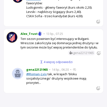
faworytów:
Ludogorets - główny faworyt (kurs około 2,20).
Levski - najbliższy ścigający (kurs 2,40).
CSKA Sofia - trzeci kandydat (kurs 4,00).
Alex_Trust
•
13 lip., 07:25
Ten sezon powinien być interesujący w Bułgarii.
Wreszcie zakończyła się dominacja jednej drużyny i w
tym sezonie może być więcej pretendentów do tytułu.
👍
gena22121965
4 więcej odpowiedzi
gena22121965
•
14 lip., 06:20
•
@Roman-Lviv
tak, w krajach 'bloku
socjalistycznego' drużyny wojskowe mają
priorytet...