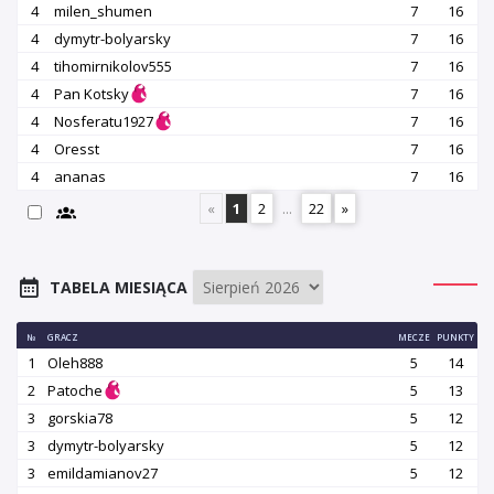
4
milen_shumen
7
16
4
dymytr-bolyarsky
7
16
4
tihomirnikolov555
7
16
4
Pan Kotsky
7
16
4
Nosferatu1927
7
16
4
Oresst
7
16
4
ananas
7
16
«
1
2
...
22
»
TABELA MIESIĄCA
№
GRACZ
MECZE
PUNKTY
1
Oleh888
5
14
2
Patoche
5
13
3
gorskia78
5
12
3
dymytr-bolyarsky
5
12
3
emildamianov27
5
12