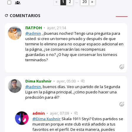
«
1
2
...
20
»
COMENTARIOS
ПАТРОН
•
ayer, 21:14
@admin
, ¡buenas noches! Tengo una pregunta para
usted: si creo un torneo privado y después de que
termine lo elimino para no ocupar espacio adicional en
la página, ¿se conservarán las recompensas
guardadas o no? ¿O hay que conservar los torneos
terminados?
Dima Kushnir
•
ayer, 05:00
•
@admin
, buenos días. Veo un partido de la Segunda
Liga en la página principal, ¿cómo puedo hacer una
predicción para él?
admin
•
ayer, 07:09
•
@Dima Kushnir
Skala 1911 Stryi? Estos partidos se
muestran porque este club está añadido a tus
favoritos en el perfil. De esta manera, puedes