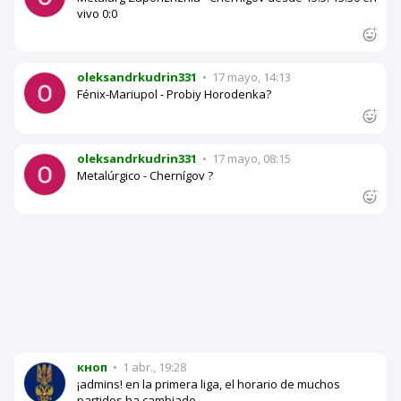
vivo 0:0
oleksandrkudrin331
•
17 mayo, 14:13
Fénix-Mariupol - Probiy Horodenka?
oleksandrkudrin331
•
17 mayo, 08:15
Metalúrgico - Chernígov ?
кноп
•
1 abr., 19:28
¡admins! en la primera liga, el horario de muchos
partidos ha cambiado