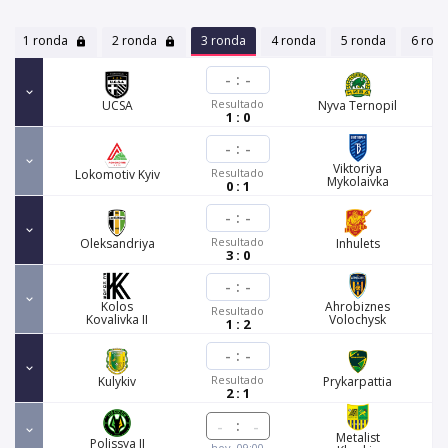
1 ronda
2 ronda
3 ronda
4 ronda
5 ronda
6 ron
-
:
-
Resultado
UCSA
Nyva Ternopil
1 : 0
-
:
-
Viktoriya
Resultado
Lokomotiv Kyiv
Mykolaivka
0 : 1
-
:
-
Resultado
Oleksandriya
Inhulets
3 : 0
-
:
-
Kolos
Ahrobiznes
Resultado
Kovalivka II
Volochysk
1 : 2
-
:
-
Resultado
Kulykiv
Prykarpattia
2 : 1
:
Metalist
Polissya II
hoy, 09:00