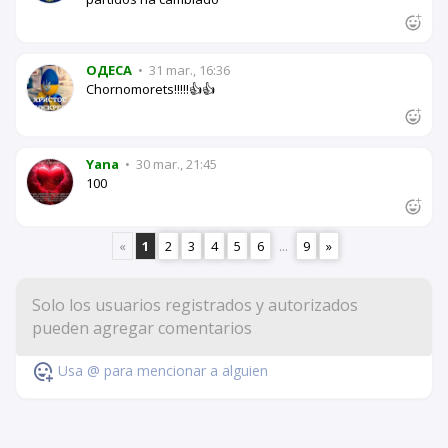
OДЕСА
•
31 mar., 16:36
Chornomorets!!!!!👍👍
Yana
•
30 mar., 21:45
100
«
1
2
3
4
5
6
...
9
»
Usa @ para mencionar a alguien