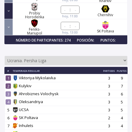
Kharkiv
:
Probiy
Chernihiv
hoy, 11:00
Horodenka
:
Feniks-
SK Poltava
hoy, 13:00
Mariupol
NÚMERO DE PARTICIPANTES: 274
POSICIÓN:
PUNTOS:
#
TEMPORADA REGULAR
PARTIDOS
PUNTOS
Viktoriya Mykolaivka
1
3
9
Kulykiv
2
3
7
Ahrobiznes Volochysk
3
3
6
Oleksandriya
4
3
5
UCSA
5
3
5
SK Poltava
6
2
4
Inhulets
7
3
4