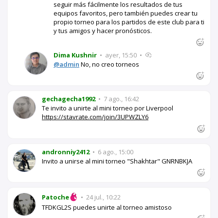
seguir más fácilmente los resultados de tus
equipos favoritos, pero también puedes crear tu
propio torneo para los partidos de este club para ti
y tus amigos y hacer pronósticos.
Dima Kushnir
•
ayer, 15:50
•
@admin
No, no creo torneos
gechagecha1992
•
7 ago., 16:42
Te invito a unirte al mini torneo por Liverpool
https://stavrate.com/join/3UPWZLY6
andronniy2412
•
6 ago., 15:00
Invito a unirse al mini torneo "Shakhtar" GNRNBKJA
Patoche
•
24 jul., 10:22
TFDKGL2S puedes unirte al torneo amistoso