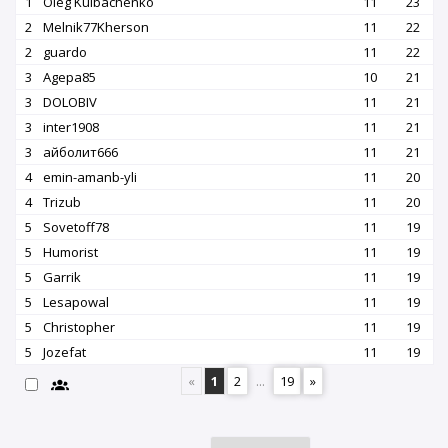
1
Oleg Kulbachenko
11
23
2
Melnik77Kherson
11
22
2
guardo
11
22
3
Agepa85
10
21
3
DOLOBIV
11
21
3
inter1908
11
21
3
айболит666
11
21
4
emin-amanb-yli
11
20
4
Trizub
11
20
5
Sovetoff78
11
19
5
Humorist
11
19
5
Garrik
11
19
5
Lesapowal
11
19
5
Christopher
11
19
5
Jozefat
11
19
«
1
2
...
19
»