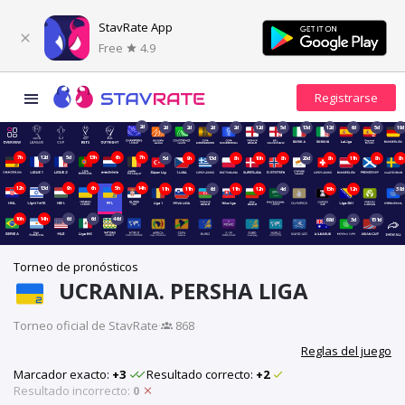
StavRate App
Free
4.9
2d
2d
2d
2d
2d
12d
5d
13d
12d
6d
5d
19d
7h
12d
5d
13h
6h
7h
5d
9h
13d
8h
10h
8h
20d
8h
11h
8h
8h
12h
13d
9h
6h
5h
14h
11h
11h
6d
11h
12h
4d
15h
12h
38d
10h
14h
6d
6d
46d
68d
3d
151d
Torneo de pronósticos
UCRANIA. PERSHA LIGA
Torneo oficial de StavRate
·
868
Reglas del juego
Marcador exacto:
+3
Resultado correcto:
+2
Resultado incorrecto:
0