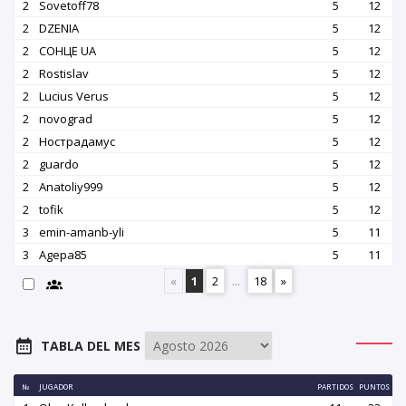
2
Sovetoff78
5
12
2
DZENIA
5
12
2
СОНЦЕ UA
5
12
2
Rostislav
5
12
2
Lucius Verus
5
12
2
novograd
5
12
2
Нострадамус
5
12
2
guardo
5
12
2
Аnatoliy999
5
12
2
tofik
5
12
3
emin-amanb-yli
5
11
3
Agepa85
5
11
«
1
2
...
18
»
TABLA DEL MES
№
JUGADOR
PARTIDOS
PUNTOS