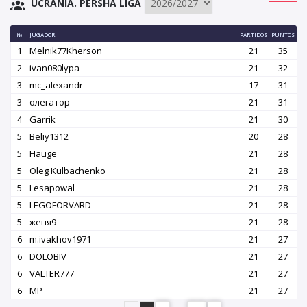
UCRANIA. PERSHA LIGA
№
JUGADOR
PARTIDOS
PUNTOS
1
Melnik77Kherson
21
35
2
ivan080lypa
21
32
3
mc_alexandr
17
31
3
олегатор
21
31
4
Garrik
21
30
5
Beliy1312
20
28
5
Hauge
21
28
5
Oleg Kulbachenko
21
28
5
Lesapowal
21
28
5
LEGOFORVARD
21
28
5
женя9
21
28
6
m.ivakhov1971
21
27
6
DOLOBIV
21
27
6
VALTER777
21
27
6
MP
21
27