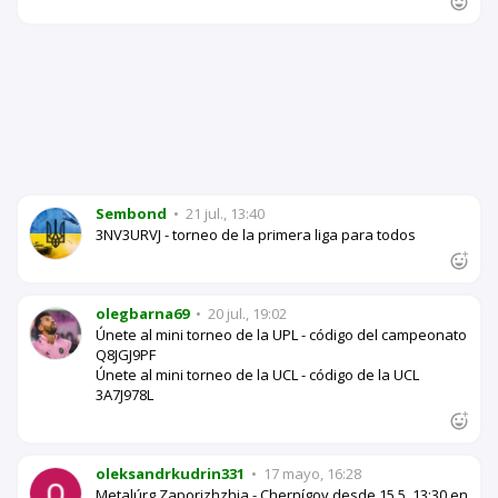
Sembond
•
21 jul., 13:40
3NV3URVJ - torneo de la primera liga para todos
olegbarna69
•
20 jul., 19:02
Únete al mini torneo de la UPL - código del campeonato
Q8JGJ9PF
Únete al mini torneo de la UCL - código de la UCL
3A7J978L
oleksandrkudrin331
•
17 mayo, 16:28
Metalúrg Zaporizhzhia - Chernígov desde 15.5. 13:30 en