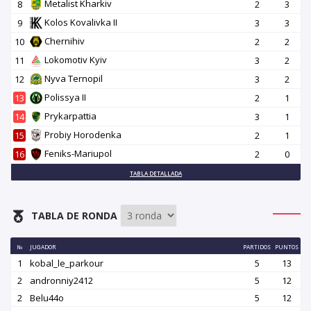
Metalist Kharkiv
8
2
3
Kolos Kovalivka II
9
3
3
Chernihiv
10
2
2
Lokomotiv Kyiv
11
3
2
Nyva Ternopil
12
3
2
Polissya II
13
2
1
Prykarpattia
14
3
1
Probiy Horodenka
15
2
1
Feniks-Mariupol
16
2
0
TABLA DETALLADA
TABLA DE RONDA
№
JUGADOR
PARTIDOS
PUNTOS
1
kobal_le_parkour
5
13
2
andronniy2412
5
12
2
Belu44o
5
12