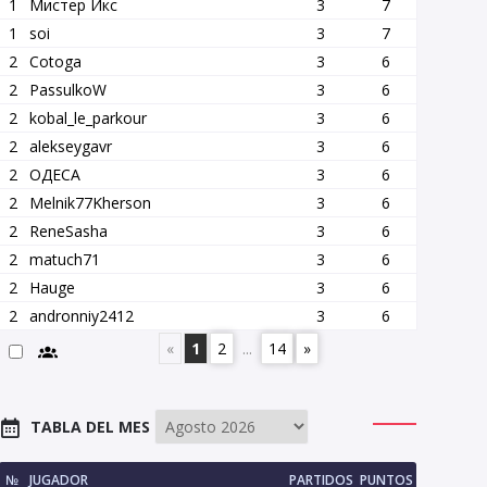
1
Мистер Икс
3
7
1
soi
3
7
2
Cotoga
3
6
2
PassulkoW
3
6
2
kobal_le_parkour
3
6
2
alekseygavr
3
6
2
OДЕСА
3
6
2
Melnik77Kherson
3
6
2
ReneSasha
3
6
2
matuch71
3
6
2
Hauge
3
6
2
andronniy2412
3
6
«
1
2
...
14
»
TABLA DEL MES
№
JUGADOR
PARTIDOS
PUNTOS