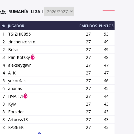
RUMANÍA. LIGA I
№
JUGADOR
PARTIDOS
PUNTOS
1
TSIZHI8855
27
53
2
zinchenko.v.m.
27
49
2
Belvit
27
49
3
Pan Kotsky
27
48
4
alekseygavr
27
47
4
A. K.
27
47
5
yukor4ak
27
46
6
ananas
27
45
7
ПЧАНИ
27
44
8
Kyiv
27
43
8
Forsider
27
43
8
Artboss13
27
43
8
КАЗБEK
27
43