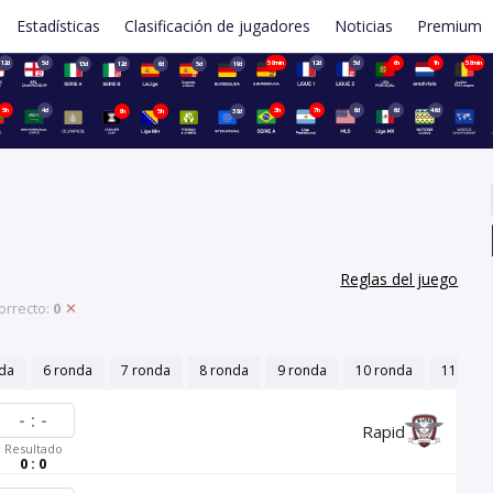
Estadísticas
Clasificación de jugadores
Noticias
Premium
12d
5d
58min
12d
5d
6h
1h
58min
13d
12d
6d
5d
19d
5h
4d
3h
7h
6d
6d
46d
8h
5h
38d
Reglas del juego
orrecto:
0
nda
6 ronda
7 ronda
8 ronda
9 ronda
10 ronda
11 rond
-
:
-
Rapid
Resultado
0 : 0