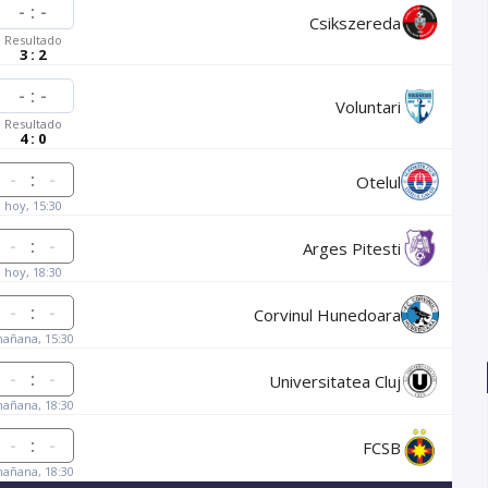
-
:
-
Csikszereda
Resultado
3 : 2
-
:
-
Voluntari
Resultado
4 : 0
:
Otelul
hoy, 15:30
:
Arges Pitesti
hoy, 18:30
:
Corvinul Hunedoara
añana, 15:30
:
Universitatea Cluj
añana, 18:30
:
FCSB
añana, 18:30