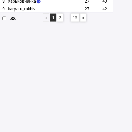
8
Харьковчанка
27
43
9
karpatu_rakhiv
27
42
«
1
2
...
15
»