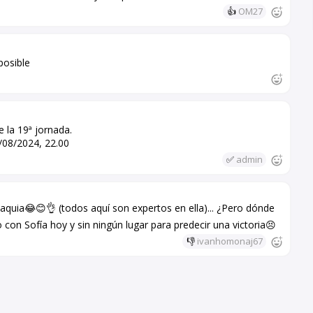
👍
OM27
posible
e la 19ª jornada.
4/08/2024, 22.00
✅
admin
quia😂😊👌 (todos aquí son expertos en ella)... ¿Pero dónde
on Sofía hoy y sin ningún lugar para predecir una victoria😣
👎
ivanhomonaj67