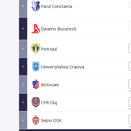
Farul Constanta
Dinamo Bucuresti
Petrolul
Universitatea Craiova
Botosani
m
CFR Cluj
m
Sepsi OSK
m