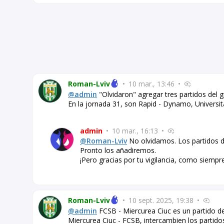
Roman-Lviv
•
10 mar., 13:46
•
@admin
"Olvidaron" agregar tres partidos del
En la jornada 31, son Rapid - Dynamo, Universit
admin
•
10 mar., 16:13
•
@Roman-Lviv
No olvidamos. Los partidos d
Pronto los añadiremos.
¡Pero gracias por tu vigilancia, como siempre
Roman-Lviv
•
10 sept. 2025, 19:38
•
@admin
FCSB - Miercurea Ciuc es un partido de
Miercurea Ciuc - FCSB, intercambien los partido