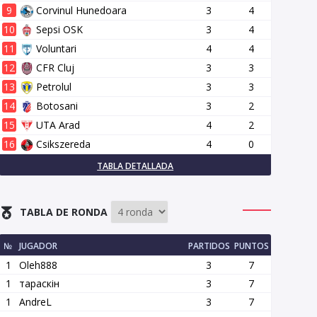
9
Corvinul Hunedoara
3
4
10
Sepsi OSK
3
4
11
Voluntari
4
4
12
CFR Cluj
3
3
13
Petrolul
3
3
14
Botosani
3
2
15
UTA Arad
4
2
16
Csikszereda
4
0
TABLA DETALLADA
TABLA DE RONDA
№
JUGADOR
PARTIDOS
PUNTOS
1
Oleh888
3
7
1
тараскін
3
7
1
AndreL
3
7