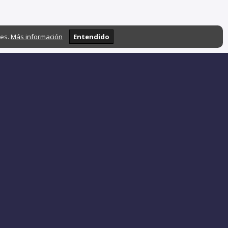
ies.
Más información
Entendido
Soporte y cooperación:
admin@stavrate.com
Política de privacidad
Términos de uso