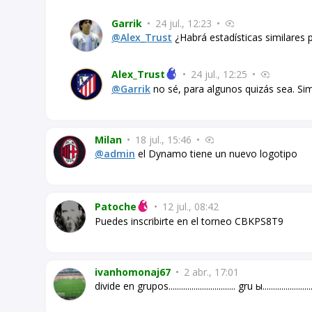
Garrik
•
24 jul., 12:23
•
@Alex_Trust
¿Habrá estadísticas similares
Alex_Trust
•
24 jul., 12:25
•
@Garrik
no sé, para algunos quizás sea. Sim
Milan
•
18 jul., 15:46
•
@admin
el Dynamo tiene un nuevo logotipo
Patoche
•
12 jul., 08:42
Puedes inscribirte en el torneo CBKPS8T9
ivanhomonaj67
•
2 abr., 17:01
divide en grupos................................ gru ы........................