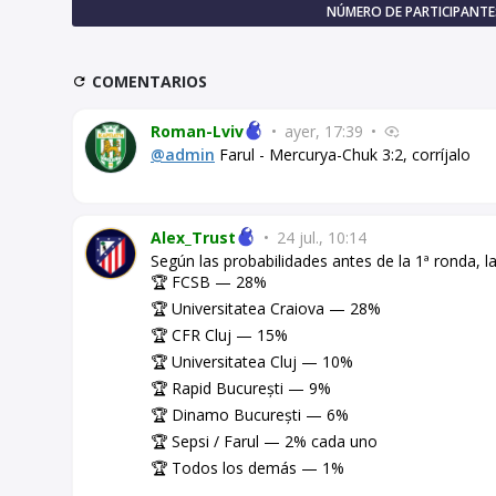
NÚMERO DE PARTICIPANTES
COMENTARIOS
Roman-Lviv
•
ayer, 17:39
•
@admin
Farul - Mercurya-Chuk 3:2, corríjalo
Alex_Trust
•
24 jul., 10:14
Según las probabilidades antes de la 1ª ronda, la
🏆 FCSB — 28%
🏆 Universitatea Craiova — 28%
🏆 CFR Cluj — 15%
🏆 Universitatea Cluj — 10%
🏆 Rapid București — 9%
🏆 Dinamo București — 6%
🏆 Sepsi / Farul — 2% cada uno
🏆 Todos los demás — 1%