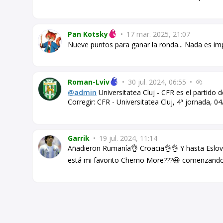
Pan Kotsky
•
17 mar. 2025, 21:07
Nueve puntos para ganar la ronda... Nada es im
Roman-Lviv
•
30 jul. 2024, 06:55
•
@admin
Universitatea Cluj - CFR es el partido d
Corregir: CFR - Universitatea Cluj, 4ª jornada, 0
Garrik
•
19 jul. 2024, 11:14
Añadieron Rumanía👌 Croacia👌👌 Y hasta Eslova
está mi favorito Cherno More???😃 comenzando c