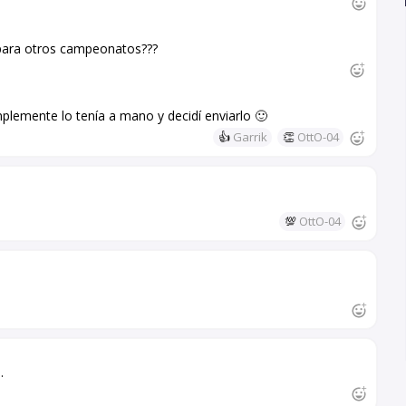
 para otros campeonatos???
plemente lo tenía a mano y decidí enviarlo 🙂
👍
Garrik
👏
OttO-04
💯
OttO-04
.