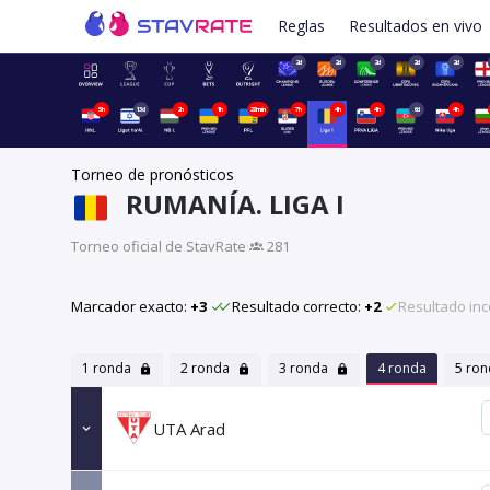
Reglas
Resultados en vivo
2d
2d
2d
2d
2d
5h
13d
2h
1h
28min
7h
4h
4h
6d
4h
Torneo de pronósticos
RUMANÍA. LIGA I
Torneo oficial de StavRate
·
281
Marcador exacto:
+3
Resultado correcto:
+2
Resultado inc
1 ronda
2 ronda
3 ronda
4 ronda
5 ro
UTA Arad