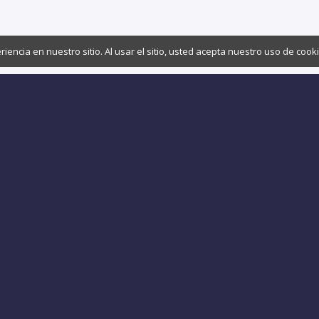
ncia en nuestro sitio. Al usar el sitio, usted acepta nuestro uso de cook
Encuentra más cosas interesantes en:
@Copyright 2011-2026 Stavrate.com
OLEKSANDR SKOSARIEV