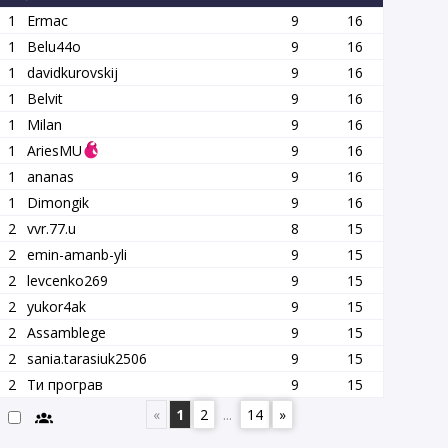
1
Ermac
9
16
1
Belu44o
9
16
1
davidkurovskij
9
16
1
Belvit
9
16
1
Milan
9
16
1
AriesMU
9
16
1
ananas
9
16
1
Dimongik
9
16
2
vvr.77.u
8
15
2
emin-amanb-yli
9
15
2
levcenko269
9
15
2
yukor4ak
9
15
2
Assamblege
9
15
2
sania.tarasiuk2506
9
15
2
Ти програв
9
15
«
1
2
...
14
»