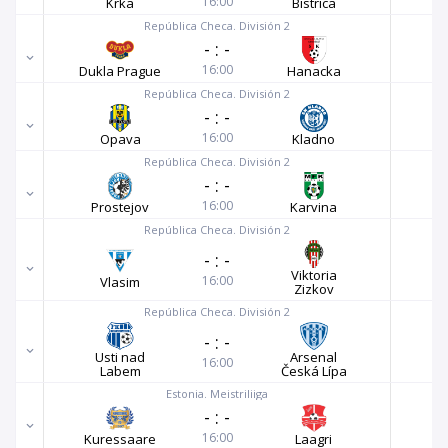
16:00
Krka
Bistrica
República Checa. División 2
-
:
-
16:00
Dukla Prague
Hanacka
República Checa. División 2
-
:
-
16:00
Opava
Kladno
República Checa. División 2
-
:
-
16:00
Prostejov
Karvina
República Checa. División 2
-
:
-
Viktoria
16:00
Vlasim
Zizkov
República Checa. División 2
-
:
-
Usti nad
Arsenal
16:00
Labem
Česká Lípa
Estonia. Meistriliiga
-
:
-
16:00
Kuressaare
Laagri