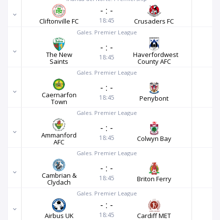
-
:
-
18:45
Cliftonville FC
Crusaders FC
Gales. Premier League
-
:
-
The New
Haverfordwest
18:45
Saints
County AFC
Gales. Premier League
-
:
-
Caernarfon
18:45
Penybont
Town
Gales. Premier League
-
:
-
Ammanford
18:45
Colwyn Bay
AFC
Gales. Premier League
-
:
-
Cambrian &
18:45
Briton Ferry
Clydach
Gales. Premier League
-
:
-
18:45
Airbus UK
Cardiff MET