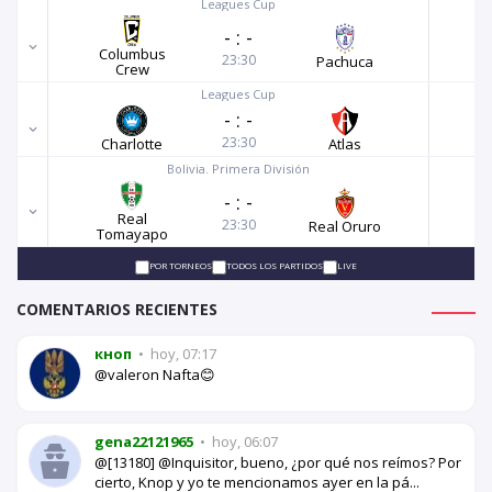
Leagues Cup
-
:
-
Columbus
23:30
Pachuca
Crew
Leagues Cup
-
:
-
23:30
Charlotte
Atlas
Bolivia. Primera División
-
:
-
Real
23:30
Real Oruro
Tomayapo
POR TORNEOS
TODOS LOS PARTIDOS
LIVE
COMENTARIOS RECIENTES
кноп
•
hoy, 07:17
@valeron Nafta😊
gena22121965
•
hoy, 06:07
@[13180] @Inquisitor, bueno, ¿por qué nos reímos? Por
cierto, Knop y yo te mencionamos ayer en la pá...