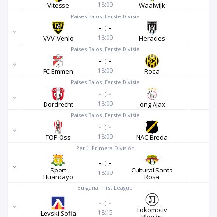
18:00
Vitesse
Waalwijk
Países Bajos. Eerste Divisie
-
:
-
18:00
VVV-Venlo
Heracles
Países Bajos. Eerste Divisie
-
:
-
18:00
FC Emmen
Roda
Países Bajos. Eerste Divisie
-
:
-
18:00
Dordrecht
Jong Ajax
Países Bajos. Eerste Divisie
-
:
-
18:00
TOP Oss
NAC Breda
Perú. Primera División
-
:
-
Sport
Cultural Santa
18:00
Huancayo
Rosa
Bulgaria. First League
-
:
-
Lokomotiv
18:15
Levski Sofia
Plovdiv