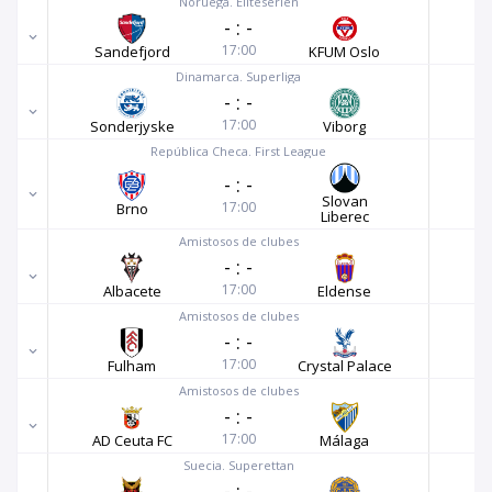
Noruega. Eliteserien
-
:
-
17:00
Sandefjord
KFUM Oslo
Dinamarca. Superliga
-
:
-
17:00
Sonderjyske
Viborg
República Checa. First League
-
:
-
Slovan
17:00
Brno
Liberec
Amistosos de clubes
-
:
-
17:00
Albacete
Eldense
Amistosos de clubes
-
:
-
17:00
Fulham
Crystal Palace
Amistosos de clubes
-
:
-
17:00
AD Ceuta FC
Málaga
Suecia. Superettan
-
:
-