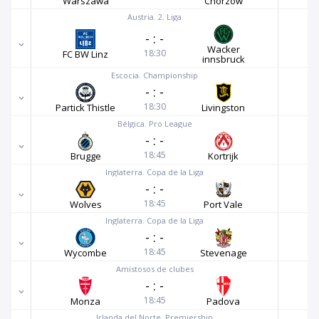
Warszawa
Chorzow
Austria. 2. Liga
-
:
-
Wacker
18:30
FC BW Linz
innsbruck
Escocia. Championship
-
:
-
18:30
Partick Thistle
Livingston
Bélgica. Pro League
-
:
-
18:45
Brugge
Kortrijk
Inglaterra. Copa de la Liga
-
:
-
18:45
Wolves
Port Vale
Inglaterra. Copa de la Liga
-
:
-
18:45
Wycombe
Stevenage
Amistosos de clubes
-
:
-
18:45
Monza
Padova
Irlanda del Norte. Premiership