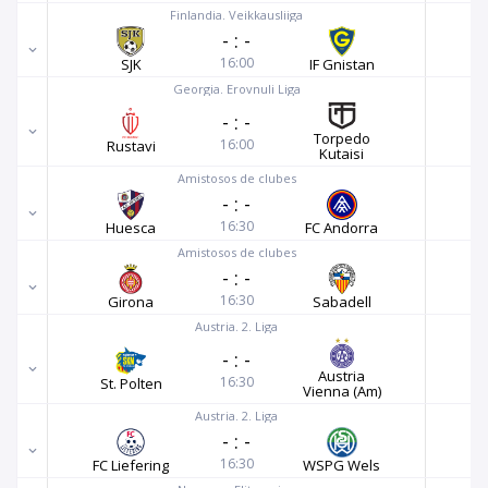
Finlandia. Veikkausliiga
-
:
-
16:00
SJK
IF Gnistan
Georgia. Erovnuli Liga
-
:
-
Torpedo
16:00
Rustavi
Kutaisi
Amistosos de clubes
-
:
-
16:30
Huesca
FC Andorra
Amistosos de clubes
-
:
-
16:30
Girona
Sabadell
Austria. 2. Liga
-
:
-
Austria
16:30
St. Polten
Vienna (Am)
Austria. 2. Liga
-
:
-
16:30
FC Liefering
WSPG Wels