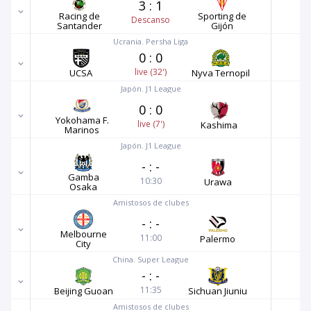
3
:
1
Racing de
Sporting de
Descanso
Santander
Gijón
Ucrania. Persha Liga
0
:
0
live (32')
UCSA
Nyva Ternopil
Japón. J1 League
0
:
0
Yokohama F.
live (7')
Kashima
Marinos
Japón. J1 League
-
:
-
Gamba
10:30
Urawa
Osaka
Amistosos de clubes
-
:
-
Melbourne
11:00
Palermo
City
China. Super League
-
:
-
11:35
Beijing Guoan
Sichuan Jiuniu
Amistosos de clubes