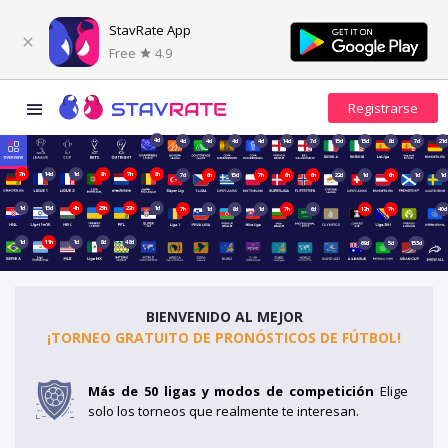
StavRate App
Free
4.9
4d
4d
4d
4d
4d
14d
7d
15d
15d
8d
7d
21d
7h
14d
1d
8h
7h
8h
7d
6h
15d
7h
6h
6h
22d
1d
6h
1d
1d
1d
15d
4h
23h
22h
1d
7h
1d
8d
1d
7h
6d
12h
7h
40d
1d
11h
1d
8d
48d
69d
5d
153d
BIENVENIDO AL MEJOR
¡TORNEO GRATUITO DE PRONÓSTICOS DE FÚTBOL!
Más de 50 ligas y modos de competición
Elige
solo los torneos que realmente te interesan.