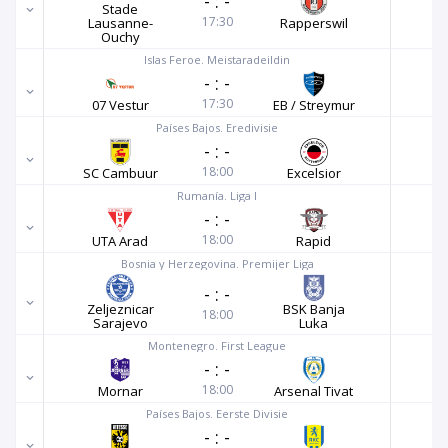
-
:
-
Stade
17:30
Lausanne-
Rapperswil
Ouchy
Islas Feroe. Meistaradeildin
-
:
-
17:30
07 Vestur
EB / Streymur
Países Bajos. Eredivisie
-
:
-
18:00
SC Cambuur
Excelsior
Rumanía. Liga I
-
:
-
18:00
UTA Arad
Rapid
Bosnia y Herzegovina. Premijer Liga
-
:
-
Zeljeznicar
BSK Banja
18:00
Sarajevo
Luka
Montenegro. First League
-
:
-
18:00
Mornar
Arsenal Tivat
Países Bajos. Eerste Divisie
-
:
-