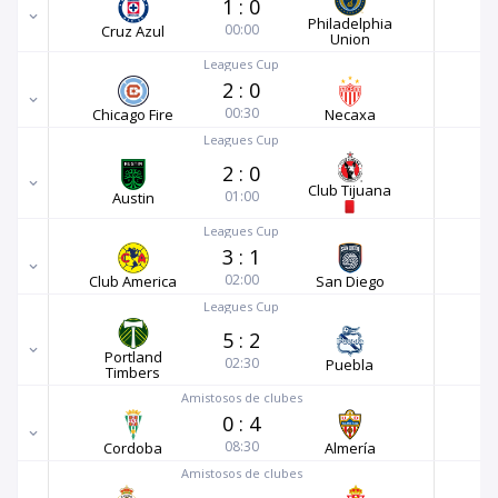
1
:
0
Philadelphia
00:00
Cruz Azul
Union
Leagues Cup
2
:
0
00:30
Chicago Fire
Necaxa
Leagues Cup
2
:
0
Club Tijuana
01:00
Austin
Leagues Cup
3
:
1
02:00
Club America
San Diego
Leagues Cup
5
:
2
Portland
02:30
Puebla
Timbers
Amistosos de clubes
0
:
4
08:30
Cordoba
Almería
Amistosos de clubes