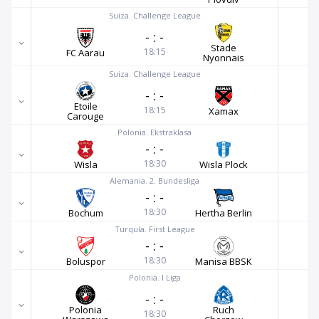
Suiza. Challenge League
-
:
-
Stade
18:15
FC Aarau
Nyonnais
Suiza. Challenge League
-
:
-
Etoile
18:15
Xamax
Carouge
Polonia. Ekstraklasa
-
:
-
18:30
Wisla
Wisla Plock
Alemania. 2. Bundesliga
-
:
-
18:30
Bochum
Hertha Berlin
Turquía. First League
-
:
-
18:30
Boluspor
Manisa BBSK
Polonia. I Liga
-
:
-
Polonia
Ruch
18:30