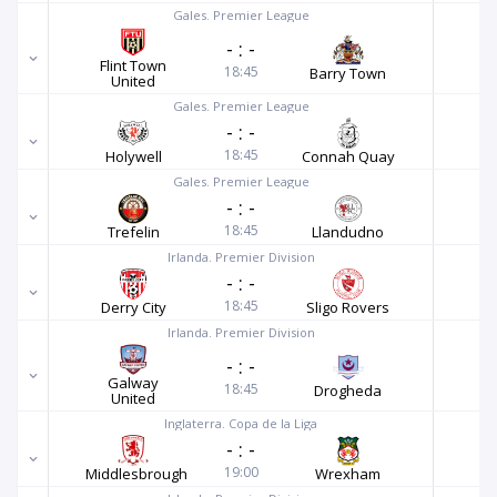
Gales. Premier League
-
:
-
Flint Town
18:45
Barry Town
United
Gales. Premier League
-
:
-
18:45
Holywell
Connah Quay
Gales. Premier League
-
:
-
18:45
Trefelin
Llandudno
Irlanda. Premier Division
-
:
-
18:45
Derry City
Sligo Rovers
Irlanda. Premier Division
-
:
-
Galway
18:45
Drogheda
United
Inglaterra. Copa de la Liga
-
:
-
19:00
Middlesbrough
Wrexham