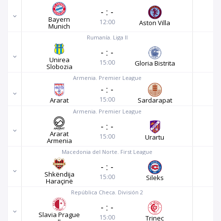
-
:
-
Bayern
12:00
Aston Villa
Munich
Rumanía. Liga II
-
:
-
Unirea
15:00
Gloria Bistrita
Slobozia
Armenia. Premier League
-
:
-
15:00
Ararat
Sardarapat
Armenia. Premier League
-
:
-
Ararat
15:00
Urartu
Armenia
Macedonia del Norte. First League
-
:
-
Shkëndija
15:00
Sileks
Haraçinë
República Checa. División 2
-
:
-
Slavia Prague
15:00
Trinec