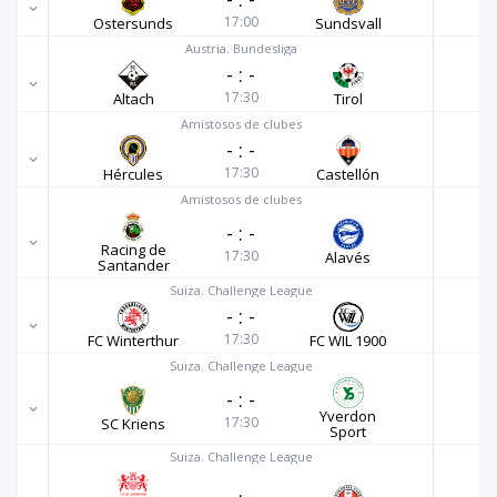
17:00
Ostersunds
Sundsvall
Austria. Bundesliga
-
:
-
17:30
Altach
Tirol
Amistosos de clubes
-
:
-
17:30
Hércules
Castellón
Amistosos de clubes
-
:
-
Racing de
17:30
Alavés
Santander
Suiza. Challenge League
-
:
-
17:30
FC Winterthur
FC WIL 1900
Suiza. Challenge League
-
:
-
Yverdon
17:30
SC Kriens
Sport
Suiza. Challenge League