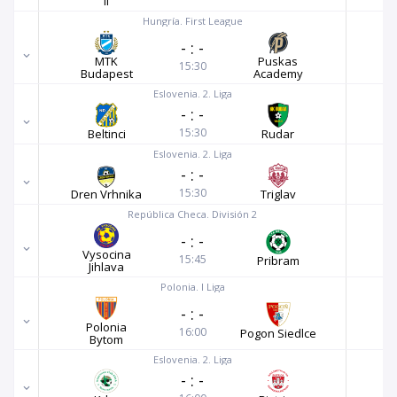
II
Hungría. First League
-
:
-
MTK
Puskas
15:30
Budapest
Academy
Eslovenia. 2. Liga
-
:
-
15:30
Beltinci
Rudar
Eslovenia. 2. Liga
-
:
-
15:30
Dren Vrhnika
Triglav
República Checa. División 2
-
:
-
Vysocina
15:45
Pribram
Jihlava
Polonia. I Liga
-
:
-
Polonia
16:00
Pogon Siedlce
Bytom
Eslovenia. 2. Liga
-
:
-