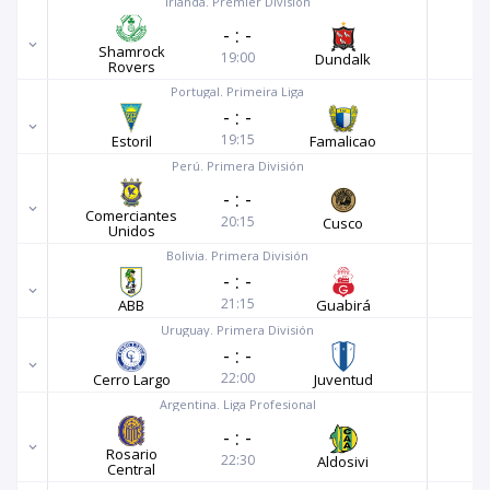
Irlanda. Premier Division
-
:
-
Shamrock
19:00
Dundalk
Rovers
Portugal. Primeira Liga
-
:
-
19:15
Estoril
Famalicao
Perú. Primera División
-
:
-
Comerciantes
20:15
Cusco
Unidos
Bolivia. Primera División
-
:
-
21:15
ABB
Guabirá
Uruguay. Primera División
-
:
-
22:00
Cerro Largo
Juventud
Argentina. Liga Profesional
-
:
-
Rosario
22:30
Aldosivi
Central