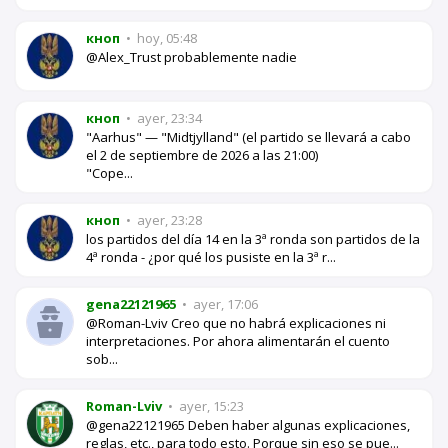
кноп
•
hoy, 05:48
@Alex_Trust probablemente nadie
кноп
•
ayer, 23:34
"Aarhus" — "Midtjylland" (el partido se llevará a cabo
el 2 de septiembre de 2026 a las 21:00)
"Cope...
кноп
•
ayer, 23:28
los partidos del día 14 en la 3ª ronda son partidos de la
4ª ronda - ¿por qué los pusiste en la 3ª r...
gena22121965
•
ayer, 17:06
@Roman-Lviv Creo que no habrá explicaciones ni
interpretaciones. Por ahora alimentarán el cuento
sob...
Roman-Lviv
•
ayer, 15:23
@gena22121965 Deben haber algunas explicaciones,
reglas, etc., para todo esto. Porque sin eso se pue...