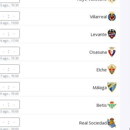
15 ago., 19:30
:
Villarreal
16 ago., 15:00
:
Levante
16 ago., 17:00
:
Osasuna
16 ago., 19:30
:
Elche
17 ago., 19:00
:
Málaga
19 ago., 19:00
:
Betis
25 ago., 19:00
:
Real Sociedad
26 ago., 19:00