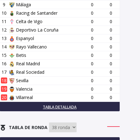
9
Málaga
0
0
10
Racing de Santander
0
0
11
Celta de Vigo
0
0
12
Deportivo La Coruña
0
0
13
Espanyol
0
0
14
Rayo Vallecano
0
0
15
Betis
0
0
16
Real Madrid
0
0
17
Real Sociedad
0
0
18
Sevilla
0
0
19
Valencia
0
0
20
Villarreal
0
0
TABLA DETALLADA
TABLA DE RONDA