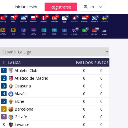
Iniciar sesión
7d
4h
15d
5h
4h
4h
22d
1d
4h
1d
1d
69d
5d
153d
#
LA LIGA
PARTIDOS
PUNTOS
1
Athletic Club
0
0
2
Atlético de Madrid
0
0
3
Osasuna
0
0
4
Alavés
0
0
onda
13 ronda
14 ronda
15 ronda
16 ronda
17 ronda
5
Elche
0
0
6
Barcelona
0
0
7
Getafe
0
0
8
Levante
0
0