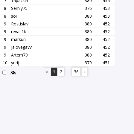
7
тараскін
380
454
8
Serhiy75
376
453
8
soi
380
453
9
Rostislav
380
452
9
revas1k
380
452
9
markun
380
452
9
jalovegavv
380
452
9
Artem79
380
452
10
yurij
379
451
«
1
2
...
36
»