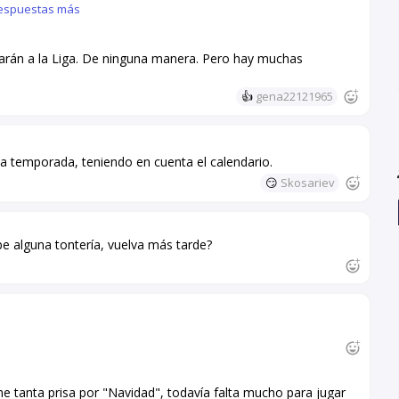
espuestas más
garán a la Liga. De ninguna manera. Pero hay muchas
👍
gena22121965
ta temporada, teniendo en cuenta el calendario.
😏
Skosariev
be alguna tontería, vuelva más tarde?
e tanta prisa por "Navidad", todavía falta mucho para jugar