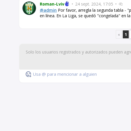
Roman-Lviv
•
24 sept. 2024, 17:05
•
@admin
Por favor, arregla la segunda tabla - 
en línea. En La Liga, se quedó "congelada" en la
«
1
Usa @ para mencionar a alguien