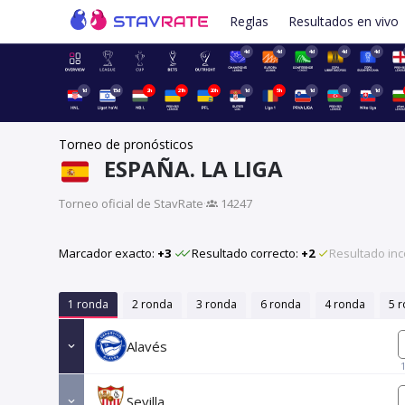
Reglas
Resultados en vivo
4d
4d
4d
4d
4d
1d
15d
2h
21h
20h
1d
5h
1d
8d
1d
Torneo de pronósticos
ESPAÑA. LA LIGA
Torneo oficial de StavRate
·
14247
Marcador exacto:
+3
Resultado correcto:
+2
Resultado inc
1 ronda
2 ronda
3 ronda
6 ronda
4 ronda
5 
Alavés
Sevilla