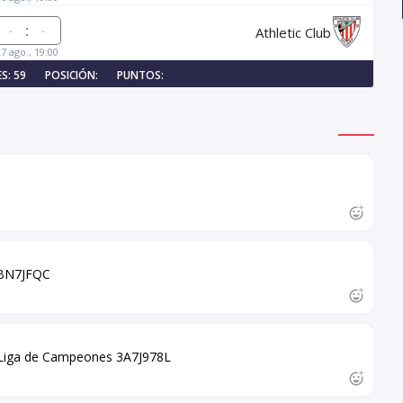
:
Athletic Club
27 ago., 19:00
S: 59
POSICIÓN:
PUNTOS:
 PBN7JFQC
la Liga de Campeones 3A7J978L