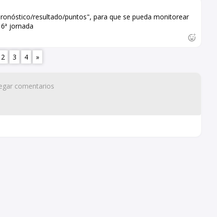
"pronóstico/resultado/puntos", para que se pueda monitorear
 6ª jornada
2
3
4
»