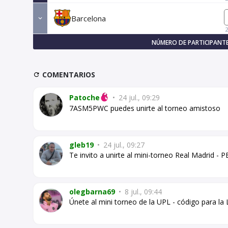
Barcelona
NÚMERO DE PARTICIPANTE
COMENTARIOS
Patoche
•
24 jul., 09:29
7ASM5PWC puedes unirte al torneo amistoso
gleb19
•
24 jul., 09:27
Te invito a unirte al mini-torneo Real Madrid -
olegbarna69
•
8 jul., 09:44
Únete al mini torneo de la UPL - código para 