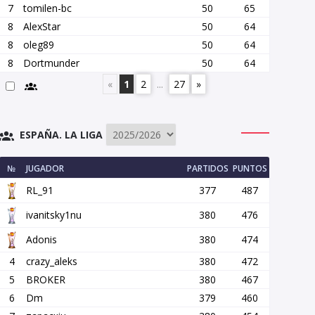
7
tomilen-bc
50
65
8
AlexStar
50
64
8
oleg89
50
64
8
Dortmunder
50
64
«
1
2
...
27
»
ESPAÑA. LA LIGA
№
JUGADOR
PARTIDOS
PUNTOS
RL_91
377
487
ivanitsky1nu
380
476
Adonis
380
474
4
crazy_aleks
380
472
5
BROKER
380
467
6
Dm
379
460