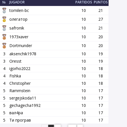
№
JUGADOR
PARTIDOS
PUNTOS
tomilen-bc
10
21
олегатор
10
27
safronik
10
21
1973xaver
10
20
Dortmunder
10
20
3
aksenchik1978
10
19
3
Oresst
10
19
4
igorho2022
10
18
4
Fishka
10
18
4
Christopher
10
18
5
Rammstein
10
17
5
sergejskoda11
10
17
5
gechagecha1992
10
17
5
вал4ра
10
17
5
Ти програв
10
17