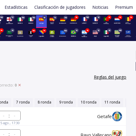
Estadísticas
Clasificación de jugadores
Noticias
Premium
14d
7d
5h
14d
1d
6h
5h
5h
15d
15d
8d
7d
21d
5h
6d
1d
9h
1d
8d
48d
10h
5h
40d
Reglas del juego
orrecto:
0
ronda
7 ronda
8 ronda
9 ronda
10 ronda
11 ronda
12 r
:
Getafe
15 ago., 17:30
:
Rayo Vallecano