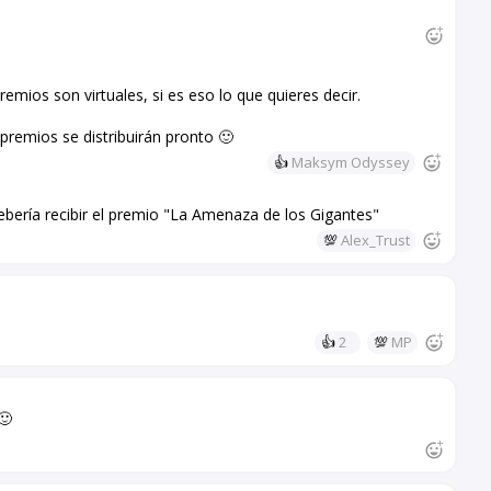
emios son virtuales, si es eso lo que quieres decir.
premios se distribuirán pronto 🙂
👍
Maksym Odyssey
bería recibir el premio "La Amenaza de los Gigantes"
💯
Alex_Trust
👍
2
💯
MP
🙂