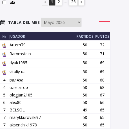
«
1
2
...
26
»
TABLA DEL MES
№
JUGADOR
PARTIDOS
PUNTOS
Artem79
50
72
Rammstein
50
71
dyuk1985
50
69
vitaliy ua
50
69
4
вал4ра
50
68
4
олегатор
50
68
5
olegjan2105
50
67
6
alex80
50
66
7
BELSOL
49
65
7
marykkurovski97
50
65
7
aksenchik1978
50
65