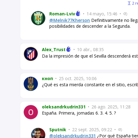
2 r
Roman-Lviv
•
14 mayo, 15:46
•
@Melnik77Kherson
Definitivamente no lle
posibilidades de descender a la Segunda.
Alex_Trust
•
10 abr., 08:35
Da la impresión de que el Sevilla descenderá es
кноп
•
25 oct. 2025, 10:06
¿Qué es esta mierda constante en el sitio, escri
oleksandrkudrin331
•
26 ago. 2025, 11:28
España. Primera, jornadas 6. 3. 4. 5. ?
Sputnik
•
22 sept. 2025, 09:22
•
@oleksandrkudrin331
¿Por qué España tien