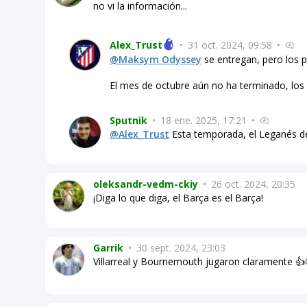
no vi la información...
Alex_Trust
•
31 oct. 2024, 09:58
•
@Maksym Odyssey
se entregan, pero los pr
El mes de octubre aún no ha terminado, los 
Sputnik
•
18 ene. 2025, 17:21
•
@Alex_Trust
Esta temporada, el Leganés de
oleksandr-vedm-ckiy
•
26 oct. 2024, 20:35
¡Diga lo que diga, el Barça es el Barça!
Garrik
•
30 sept. 2024, 23:03
Villarreal y Bournemouth jugaron claramente 👍