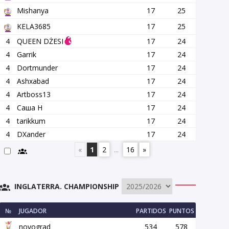
Mishanya
17
25
KELA3685
17
25
4
QUEEN DŻESI
17
24
4
Garrik
17
24
4
Dortmunder
17
24
4
Ashxabad
17
24
4
Artboss13
17
24
4
Саша Н
17
24
4
tarikkum
17
24
4
DXander
17
24
«
1
2
...
16
»
INGLATERRA. CHAMPIONSHIP
№
JUGADOR
PARTIDOS
PUNTOS
novograd
534
578