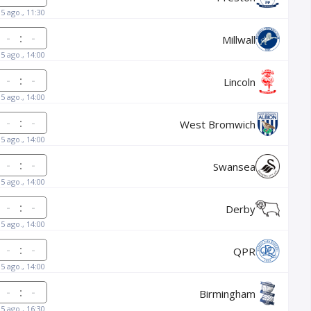
15 ago., 11:30
:
Millwall
15 ago., 14:00
:
Lincoln
15 ago., 14:00
:
West Bromwich
15 ago., 14:00
:
Swansea
15 ago., 14:00
:
Derby
15 ago., 14:00
:
QPR
15 ago., 14:00
:
Birmingham
15 ago., 16:30