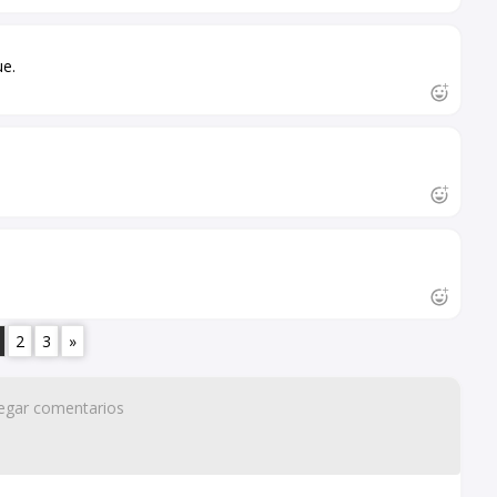
ue.
2
3
»