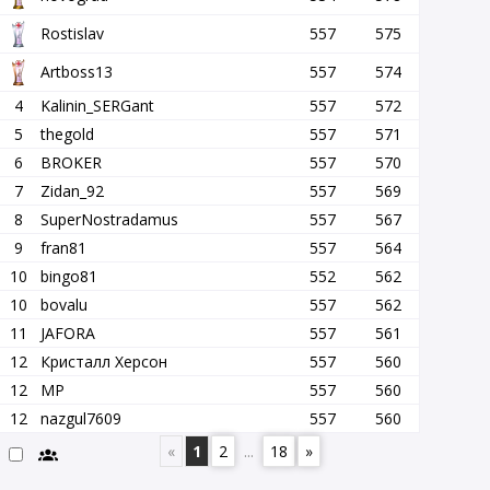
Rostislav
557
575
Artboss13
557
574
4
Kalinin_SERGant
557
572
5
thegold
557
571
6
BROKER
557
570
7
Zidan_92
557
569
8
SuperNostradamus
557
567
9
fran81
557
564
10
bingo81
552
562
10
bovalu
557
562
11
JAFORA
557
561
12
Кристалл Херсон
557
560
12
MP
557
560
12
nazgul7609
557
560
«
1
2
...
18
»