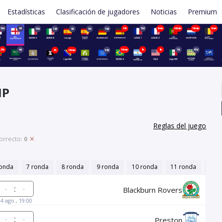
Estadísticas
Clasificación de jugadores
Noticias
Premium
13d
6d
16h
13d
1min
46min
16min
1min
13d
12d
6d
5d
19d
21h
4d
16min
1h
1h
7d
47d
3h
16min
38d
IP
Reglas del juego
orrecto:
0
ronda
7 ronda
8 ronda
9 ronda
10 ronda
11 ronda
12 r
:
Blackburn Rovers
14 ago., 19:00
:
Preston