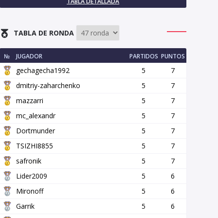
TABLA DETALLADA
TABLA DE RONDA
№
JUGADOR
PARTIDOS
PUNTOS
gechagecha1992
5
7
dmitriy-zaharchenko
5
7
mazzarri
5
7
mc_alexandr
5
7
Dortmunder
5
7
TSIZHI8855
5
7
safronik
5
7
Lider2009
5
6
Mironoff
5
6
Garrik
5
6