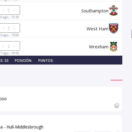
:
Southampton
16 ago., 12:30
:
West Ham
16 ago., 15:00
:
Wrexham
17 ago., 19:00
S: 33
POSICIÓN:
PUNTOS:
toso
s a - Hull-Middlesbrough