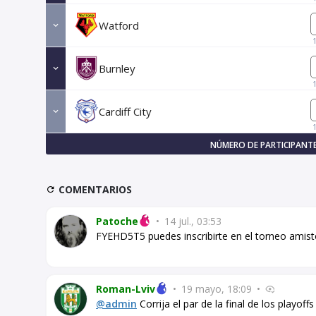
Watford
Burnley
Cardiff City
NÚMERO DE PARTICIPANTE
COMENTARIOS
Patoche
•
14 jul., 03:53
FYEHD5T5 puedes inscribirte en el torneo amis
Roman-Lviv
•
19 mayo, 18:09
•
@admin
Corrija el par de la final de los playoff