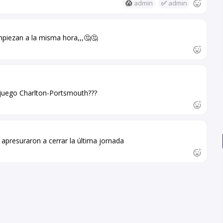
😱
admin
✅
admin
empiezan a la misma hora,,,🤔🤔
 juego Charlton-Portsmouth???
 apresuraron a cerrar la última jornada