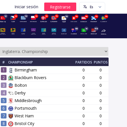
Iniciar sesión
5d
18h
13d
18h
19h
17h
20d
17h
20h
17h
17h
68d
4d
151d
#
CHAMPIONSHIP
PARTIDOS
PUNTOS
1
Birmingham
0
0
2
Blackburn Rovers
0
0
3
Bolton
0
0
4
Derby
0
0
onda
13 ronda
14 ronda
15 ronda
16 ronda
17 ronda
5
Middlesbrough
0
0
6
Portsmouth
0
0
7
West Ham
0
0
8
Bristol City
0
0