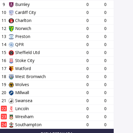
9
Burnley
0
0
10
Cardiff City
0
0
11
Charlton
0
0
12
Norwich
0
0
13
Preston
0
0
14
QPR
0
0
15
Sheffield Utd
0
0
16
Stoke City
0
0
17
Watford
0
0
18
West Bromwich
0
0
19
Wolves
0
0
20
Millwall
0
0
21
Swansea
0
0
22
Lincoln
0
0
23
Wrexham
0
0
24
Southampton
0
0