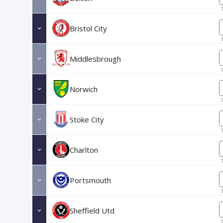
Bristol City
Middlesbrough
Norwich
Stoke City
Charlton
Portsmouth
Sheffield Utd