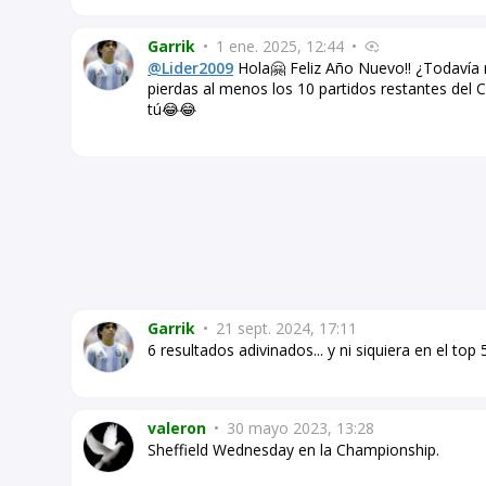
Garrik
•
1 ene. 2025, 12:44
•
@Lider2009
Hola🤗 Feliz Año Nuevo!! ¿Todavía 
pierdas al menos los 10 partidos restantes del 
tú😂😂
Garrik
•
21 sept. 2024, 17:11
6 resultados adivinados... y ni siquiera en el top
valeron
•
30 mayo 2023, 13:28
Sheffield Wednesday en la Championship.