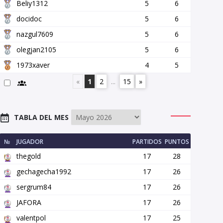
Beliy1312
5
6
docidoc
5
6
nazgul7609
5
6
olegjan2105
5
6
1973xaver
4
5
«
1
2
...
15
»
TABLA DEL MES
№
JUGADOR
PARTIDOS
PUNTOS
thegold
17
28
gechagecha1992
17
26
sergrum84
17
26
JAFORA
17
26
valentpol
17
25