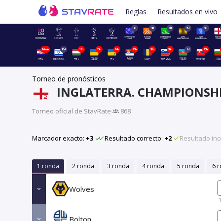
Reglas
Resultados en vivo
2d
2d
2d
3d
3d
16min
13d
18h
15h
14h
23h
20h
20h
6d
20h
Torneo de pronósticos
INGLATERRA. CHAMPIONSH
Torneo oficial de StavRate
·
868
Marcador exacto:
+3
Resultado correcto:
+2
Resultado inc
1 ronda
2 ronda
3 ronda
4 ronda
5 ronda
6 
Wolves
Bolton