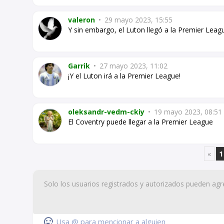
valeron
•
29 mayo 2023, 15:55
Y sin embargo, el Luton llegó a la Premier Leag
Garrik
•
27 mayo 2023, 11:02
¡Y el Luton irá a la Premier League!
oleksandr-vedm-ckiy
•
19 mayo 2023, 08:51
El Coventry puede llegar a la Premier League
«
1
Usa @ para mencionar a alguien