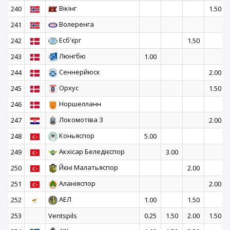
Вікінг
240
1.50
Волеренга
241
Есб'єрг
242
1.50
Люнгбю
243
1.00
Сеннерйюск
244
2.00
Орхус
245
1.50
Норшелланн
246
Локомотіва З
247
2.00
Коньяспор
248
5.00
Акхісар Беледієспор
249
3.00
Йєні Малатьяспор
250
2.00
Аланіяспор
251
2.00
АЕЛ
252
1.00
1.50
253
Ventspils
0.25
1.50
2.00
1.50