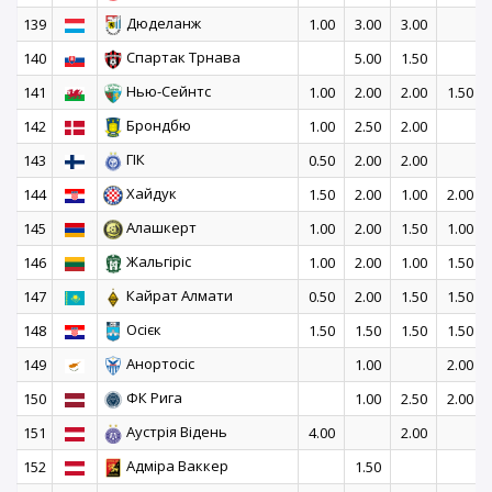
Дюделанж
139
1.00
3.00
3.00
Спартак Трнава
140
5.00
1.50
Нью-Сейнтс
141
1.00
2.00
2.00
1.50
Брондбю
142
1.00
2.50
2.00
ГІК
143
0.50
2.00
2.00
Хайдук
144
1.50
2.00
1.00
2.00
Алашкерт
145
1.00
2.00
1.50
1.00
Жальгіріс
146
1.00
2.00
1.00
1.50
Кайрат Алмати
147
0.50
2.00
1.50
1.50
Осієк
148
1.50
1.50
1.50
1.50
Анортосіс
149
1.00
2.00
ФК Рига
150
1.00
2.50
2.00
Аустрія Відень
151
4.00
2.00
Адміра Ваккер
152
1.50