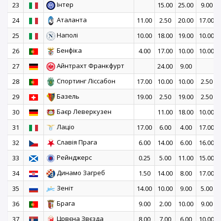
Інтер
23
15.00
25.00
9.00
Аталанта
24
11.00
2.50
20.00
17.00
Наполі
25
10.00
18.00
19.00
10.00
Бенфіка
26
4.00
17.00
10.00
10.00
Айнтрахт Франкфурт
27
24.00
9.00
Спортинг Ліссабон
28
17.00
10.00
10.00
2.50
Базель
29
19.00
2.50
19.00
2.50
Баєр Леверкузен
30
11.00
18.00
10.00
Лаціо
31
17.00
6.00
4.00
17.00
Славія Прага
32
6.00
14.00
6.00
16.00
Рейнджерс
33
0.25
5.00
11.00
15.00
Динамо Загреб
34
1.50
14.00
8.00
17.00
Зеніт
35
14.00
10.00
9.00
5.00
Брага
36
9.00
2.00
10.00
9.00
Црвєна Звєзда
37
8.00
7.00
6.00
10.00