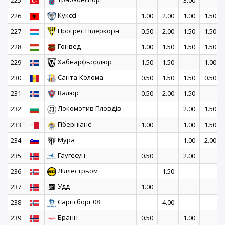
225
3.00
Кукєсі
226
1.00
2.00
1.00
1.50
Прогрес Нідеркорн
227
0.50
2.00
1.50
1.50
Гонвед
228
1.00
1.50
1.50
1.50
Хабнарфьордюр
229
1.50
1.50
1.00
Санта-Колома
230
0.50
1.50
1.50
0.50
Валюр
231
0.50
2.00
1.50
Локомотив Пловдів
232
2.00
1.50
Гіберніанс
233
1.00
1.00
1.50
Мура
234
1.00
2.00
Гаугесун
235
0.50
2.00
Ліллестрьом
236
1.50
Удд
237
1.00
Сарпсборг 08
238
4.00
Бранн
239
0.50
1.00