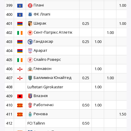
Гїлані
399
1.00
ФК Ллапі
400
Ширак
401
0.25
1.00
Сент-Патрікс Атлетік
402
1.00
Гандзасар
403
0.25
1.00
Арарат
404
Слайго Роверс
405
Гленавон
406
1.00
Баллиміна Юнайтед
407
0.25
1.00
408
Luftetari Gjirokaster
1.00
Влазнія
409
Работнічкі
410
0.50
1.00
Ренова
411
1.50
412
FCI Tallinn
0.50