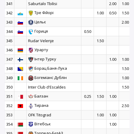
341
Saburtalo Tbilisi
2.00
1.00
Тре Фйорі
342
1.00
0.50
1.50
Цельє
343
2.00
Гориця
344
0.50
345
Rudar Velenje
1.50
Урарту
346
Інтер Турку
347
1.00
1.00
Борац Баня-Лука
348
1.50
Богеміанс Дублін
349
1.00
350
Inter Club d'Escaldes
1.50
Балзан
351
0.25
1.50
1.00
Тирана
352
2.50
353
OFK Titograd
1.00
1.00
Вітебськ
354
1.00
Торпедо-БєлАЗ
355