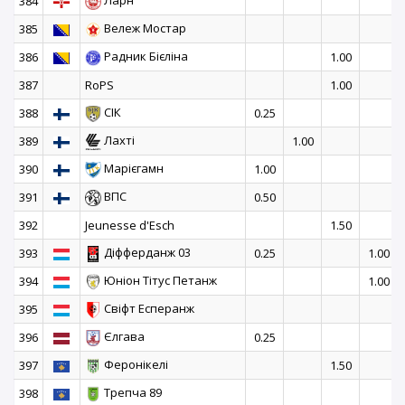
Ларн
384
Вележ Мостар
385
Радник Бієліна
386
1.00
387
RoPS
1.00
СІК
388
0.25
Лахті
389
1.00
Марієгамн
390
1.00
ВПС
391
0.50
392
Jeunesse d'Esch
1.50
Діфферданж 03
393
0.25
1.00
Юніон Тітус Петанж
394
1.00
Свіфт Есперанж
395
Єлгава
396
0.25
Феронікелі
397
1.50
Трепча 89
398