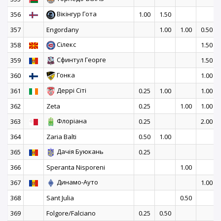
Вікінгур Гота
356
1.00
1.50
357
Engordany
1.00
1.00
0.50
Сілекс
358
1.50
Сфинтул Георге
359
1.50
Гонка
360
1.00
Деррі Сіті
361
0.25
1.00
1.00
362
Zeta
0.25
1.00
1.00
Флоріана
363
0.25
2.00
364
Zaria Balti
0.50
1.00
Дачія Буюкань
365
0.25
366
Speranta Nisporeni
1.00
Динамо-Ауто
367
1.00
368
Sant Julia
0.50
369
Folgore/Falciano
0.25
0.50