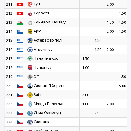
Тун
211
2.00
Серветт
212
1.50
Коннас-Кі Номадс
213
1.50
1.50
Аріс
214
2.00
1.50
Астерас Тріполі
215
1.50
Атромітос
216
1.50
2.00
Панатінаїкос
217
1.50
Паніоніос
218
1.00
ОФІ
219
1.50
Слован Ліберець
220
5.00
Злін
221
2.00
Млада-Болеслав
222
1.00
2.00
Сігма Оломоуц
223
2.50
Словацко
224
Трабзонспор