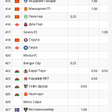
Академія Пандєв
413
1.00
Македонія ГП
414
1.00
Пелістер
415
0.25
Діла Горі
416
417
Sirens FC
1.00
Струга
418
Гагра
419
420
Mosta FC
421
Bangor City
0.25
Баррі Таун
422
0.50
0.50
Кардіфф MET
423
0.50
Сефн Друїдс
424
0.50
Ньютаун
425
426
Mons Calpe
Вестманнаейяр
427
1.00