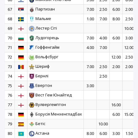
Партизан
67
7.00
2.50
6.00
2.00
Мальме
68
1.00
7.00
8.00
2.50
Лестер Сіті
69
10.00
Лудогорець
70
7.00
4.00
6.00
3.00
Гоффенгайм
71
4.00
7.00
12.00
Вольфсбург
72
12.00
2.50
Шериф
73
7.00
2.50
2.00
2.00
Бернлі
74
2.50
Евертон
75
3.00
Вест Гем Юнайтед
76
Вулвергемптон
77
16.00
Борусія Менхенгладбах
78
6.00
15.00
Бетіс
79
10.00
Астана
80
8.00
6.00
3.00
1.50