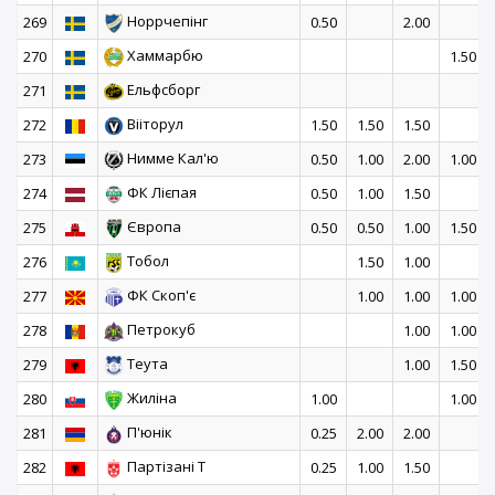
Норрчепінг
269
0.50
2.00
Хаммарбю
270
1.50
Ельфсборг
271
Вііторул
272
1.50
1.50
1.50
Нимме Кал'ю
273
0.50
1.00
2.00
1.00
ФК Лієпая
274
0.50
1.00
1.50
Європа
275
0.50
0.50
1.00
1.50
Тобол
276
1.50
1.00
ФК Скоп'є
277
1.00
1.00
1.00
Петрокуб
278
1.00
1.00
Теута
279
1.00
1.50
Жиліна
280
1.00
1.00
П'юнік
281
0.25
2.00
2.00
Партізані Т
282
0.25
1.00
1.50