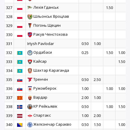
Лехія Гданськ
327
1.50
Шльонськ Вроцлав
328
Погонь Щецин
329
Ракув Ченстохова
330
331
Irtysh Pavlodar
0.50
1.00
Ордабаси
332
0.25
1.50
1.00
Кайсар
333
1.50
Шахтар Караганда
334
Тренчін
335
0.50
2.50
Ружомберок
336
1.00
1.00
1.00
Вардар
337
2.00
1.00
КР Рейкьявік
338
0.50
1.00
1.50
Спартакс
339
1.00
2.00
Желєзнічар Сараєво
340
0.50
1.50
1.00