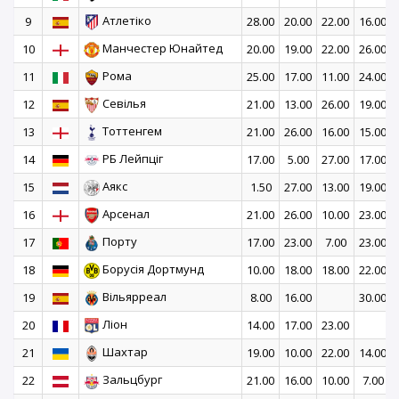
Атлетіко
9
28.00
20.00
22.00
16.00
Манчестер Юнайтед
10
20.00
19.00
22.00
26.00
Рома
11
25.00
17.00
11.00
24.00
Севілья
12
21.00
13.00
26.00
19.00
Тоттенгем
13
21.00
26.00
16.00
15.00
РБ Лейпціг
14
17.00
5.00
27.00
17.00
Аякс
15
1.50
27.00
13.00
19.00
Арсенал
16
21.00
26.00
10.00
23.00
Порту
17
17.00
23.00
7.00
23.00
Борусія Дортмунд
18
10.00
18.00
18.00
22.00
Вільярреал
19
8.00
16.00
30.00
Ліон
20
14.00
17.00
23.00
Шахтар
21
19.00
10.00
22.00
14.00
Зальцбург
22
21.00
16.00
10.00
7.00