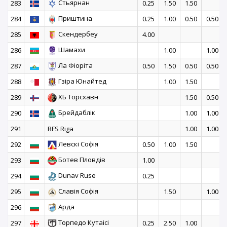
Стьярнан
283
0.25
1.50
1.50
Приштина
284
0.25
1.00
0.50
0.50
Скендербеу
285
4.00
Шамахи
286
1.00
1.00
Ла Фіоріта
287
0.50
1.50
0.50
0.50
Гзіра Юнайтед
288
1.00
1.50
ХБ Торсхавн
289
1.50
0.50
Брейдаблік
290
1.00
1.00
291
RFS Riga
1.00
1.00
Левскі Софія
292
0.50
1.00
1.50
Ботев Пловдів
293
1.00
Dunav Ruse
294
0.25
Славія Софія
295
1.50
1.00
Арда
296
Торпедо Кутаісі
297
0.25
2.50
1.00