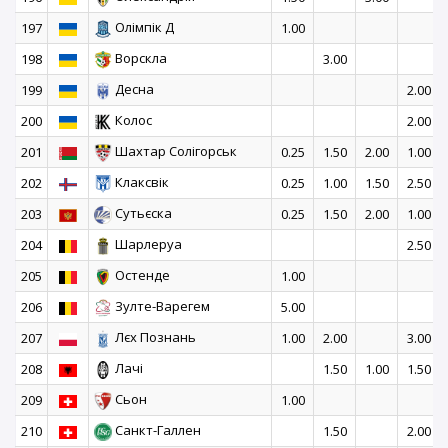
Олімпік Д
197
1.00
Ворскла
198
3.00
Десна
199
2.00
Колос
200
2.00
Шахтар Солігорськ
201
0.25
1.50
2.00
1.00
Клаксвік
202
0.25
1.00
1.50
2.50
Сутьєска
203
0.25
1.50
2.00
1.00
Шарлеруа
204
2.50
Остенде
205
1.00
Зулте-Варегем
206
5.00
Лєх Познань
207
1.00
2.00
3.00
Лачі
208
1.50
1.00
1.50
Сьон
209
1.00
Санкт-Галлен
210
1.50
2.00