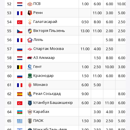
ПСВ
52
1.00
6.00
6.00
10.00
Ренн
53
11.00
3.00
5.00
Галатасарай
54
0.50
8.00
6.00
2.50
Вікторія Пльзень
55
13.00
11.00
2.00
2.50
Лілль
56
5.00
8.00
Спартак Москва
57
11.00
4.00
2.50
АЗ Алкмаар
58
1.50
8.00
6.00
Гент
59
1.00
2.50
10.00
3.00
Краснодар
60
1.50
11.00
6.00
8.00
Монако
61
6.00
5.00
Реал Сосьєдад
62
9.00
8.00
Істанбул Башакшехір
63
6.00
2.00
11.00
6.00
Карабах
64
3.00
4.00
3.00
ПАОК
65
1.50
3.00
2.50
5.00
Маккабі Тель-Авів
66
3.00
2.50
2.00
8.00