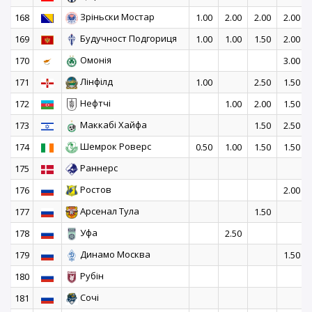
Зріньски Мостар
168
1.00
2.00
2.00
2.00
Будучност Подгориця
169
1.00
1.00
1.50
2.00
Омонія
170
3.00
Лінфілд
171
1.00
2.50
1.50
Нефтчі
172
1.00
2.00
1.50
Маккабі Хайфа
173
1.50
2.50
Шемрок Роверс
174
0.50
1.00
1.50
1.50
Раннерс
175
Ростов
176
2.00
Арсенал Тула
177
1.50
Уфа
178
2.50
Динамо Москва
179
1.50
Рубін
180
Сочі
181