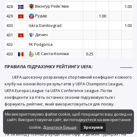
Вікінгур Рейк'явік
428
1.00
Рудар
429
1.00
430
Iskra Danilovgrad
1.00
Дечич
431
432
FK Podgorica
UE Санта-Колома
433
0.25
ПРАВИЛА ПІДРАХУНКУ РЕЙТИНГУ UEFA:
UEFA щосезону розраховує спортивний коефіцієнт кожного
клубу на основі його результатів у UEFA Champions League,
UEFA Europa League та UEFA Conference League. Потім
коефіцієнти за п'ять останніх сезонів підсумовуються і
формують рейтинг, який використовується для посіву.
У ліговому етапі та пізніших раундах клуби зазвичай
Ми використовуємо файли cookie, щоб покращити ваш досвід на
сайті. Використовуючи сайт, ви погоджуєтеся на використання
отримують 2 очки за перемогу і 1 очко за нічию. UEFA також
нараховує бонусні очки за підсумкові позиції в ліговому етапі
cookie.
Дізнатися більше
Зрозумів
та за вихід у пізніші раунди плей-офф. У деяких турнірах і на