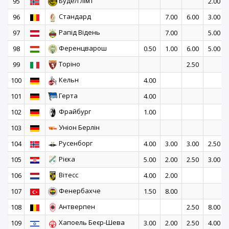
Буде/Глімт
95
2.00
Стандард
96
7.00
6.00
3.00
Рапід Відень
97
7.00
5.00
Ференцварош
98
0.50
1.00
6.00
5.00
Торіно
99
2.50
Кельн
100
4.00
Герта
101
4.00
Фрайбург
102
1.00
Уніон Берлін
103
Русенборг
104
4.00
3.00
3.00
2.50
Рієка
105
5.00
2.00
2.50
3.00
Вітесс
106
4.00
2.00
Фенербахче
107
1.50
8.00
Антверпен
108
2.50
8.00
Хапоель Беєр-Шева
109
3.00
2.00
2.50
4.00