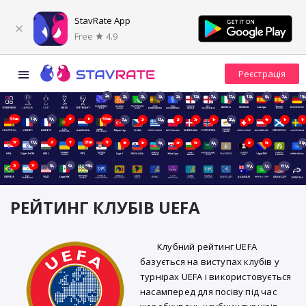
StavRate App
Free
4.9
2д
2д
2д
2д
2д
12д
5д
13д
12д
6д
5д
19д
53хв
12д
5д
6г
1г
53хв
5д
2г
13д
2г
3г
1г
20д
1г
4г
1г
1г
5г
13д
2г
1г
23хв
7г
4г
4г
6д
4г
5г
4д
8г
5г
38д
3г
7г
6д
6д
46д
67д
3д
151д
РЕЙТИНГ КЛУБІВ UEFA
Клубний рейтинг UEFA
базується на виступах клубів у
турнірах UEFA і використовується
насамперед для посіву під час