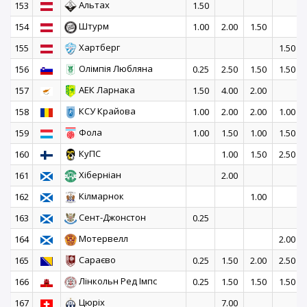
Альтах
153
1.50
Штурм
154
1.00
2.00
1.50
Хартберг
155
1.50
Олімпія Любляна
156
0.25
2.50
1.50
1.50
АЕК Ларнака
157
1.50
4.00
2.00
КСУ Крайова
158
1.00
2.00
2.00
1.00
Фола
159
1.00
1.50
1.00
1.50
КуПС
160
1.00
1.50
2.50
Хіберніан
161
2.00
Кілмарнок
162
1.00
Сент-Джонстон
163
0.25
Мотервелл
164
2.00
Сараєво
165
0.25
1.50
2.00
2.50
Лінкольн Ред Імпс
166
0.25
1.50
1.50
1.50
Цюріх
167
7.00