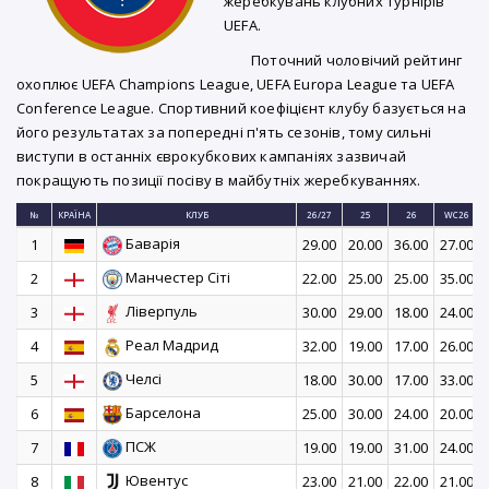
жеребкувань клубних турнірів
UEFA.
Поточний чоловічий рейтинг
охоплює UEFA Champions League, UEFA Europa League та UEFA
Conference League. Спортивний коефіцієнт клубу базується на
його результатах за попередні п'ять сезонів, тому сильні
виступи в останніх єврокубкових кампаніях зазвичай
покращують позиції посіву в майбутніх жеребкуваннях.
№
КРАЇНА
КЛУБ
26/27
25
26
WC26
Баварія
1
29.00
20.00
36.00
27.00
Манчестер Сіті
2
22.00
25.00
25.00
35.00
Ліверпуль
3
30.00
29.00
18.00
24.00
Реал Мадрид
4
32.00
19.00
17.00
26.00
Челсі
5
18.00
30.00
17.00
33.00
Барселона
6
25.00
30.00
24.00
20.00
ПСЖ
7
19.00
19.00
31.00
24.00
Ювентус
8
23.00
21.00
22.00
21.00