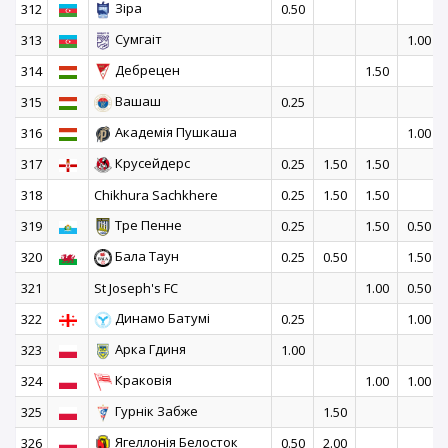
Зіра
312
0.50
Сумгаіт
313
1.00
Дебрецен
314
1.50
Вашаш
315
0.25
Академія Пушкаша
316
1.00
Крусейдерс
317
0.25
1.50
1.50
318
Chikhura Sachkhere
0.25
1.50
1.50
Тре Пенне
319
0.25
1.50
0.50
Бала Таун
320
0.25
0.50
1.50
321
St Joseph's FC
1.00
0.50
Динамо Батумі
322
0.25
1.00
Арка Гдиня
323
1.00
Краковія
324
1.00
1.00
Гурнік Забже
325
1.50
Ягеллонія Белосток
326
0.50
2.00