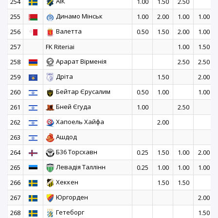
АІК
254
1.00
1.50
2.50
Динамо Мінськ
255
1.00
2.00
1.00
1.00
Валетта
256
0.50
1.50
2.00
1.00
257
FK Riteriai
1.00
1.50
Арарат Вірменія
258
2.50
2.50
Дріта
259
1.50
2.00
Бейтар Єрусалим
260
0.50
1.00
1.00
Бней Єгуда
261
1.00
2.50
Хапоель Хайфа
262
2.00
Ашдод
263
Б36 Торсхавн
264
0.25
1.50
1.00
2.00
Левадія Таллінн
265
0.25
1.00
1.00
1.00
Хеккен
266
1.50
1.50
Юргорден
267
2.00
Гетеборг
268
1.50