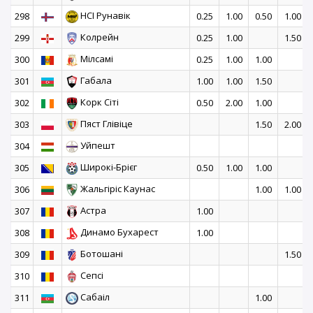
НСІ Рунавік
298
0.25
1.00
0.50
1.00
Колрейн
299
0.25
1.00
1.50
Мілсамі
300
0.25
1.00
1.00
Габала
301
1.00
1.00
1.50
Корк Сіті
302
0.50
2.00
1.00
Пяст Глівіце
303
1.50
2.00
Уйпешт
304
Широкі-Брієг
305
0.50
1.00
1.00
Жальгіріс Каунас
306
1.00
1.00
Астра
307
1.00
Динамо Бухарест
308
1.00
Ботошані
309
1.50
Сепсі
310
Сабаіл
311
1.00