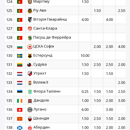
Марітіму
124
1.50
Ріу Аве
125
1.50
2.50
Віторія Гімарайнш
126
4.00
4.00
Санта-Клара
127
Пасуш де Феррейра
128
ЦСКА Софія
129
2.00
2.00
4.00
Естерсунд
130
10.00
Судува
131
1.50
2.50
2.50
2.00
Утрехт
132
1.50
1.50
Віллем II
133
2.00
Флора Таллінн
134
0.25
1.50
1.50
2.50
Дандолк
135
1.00
1.50
2.00
3.00
Лугано
136
6.00
3.00
Шкендія
137
1.50
2.50
1.50
2.00
Абердин
138
1.00
1.50
2.00
2.00