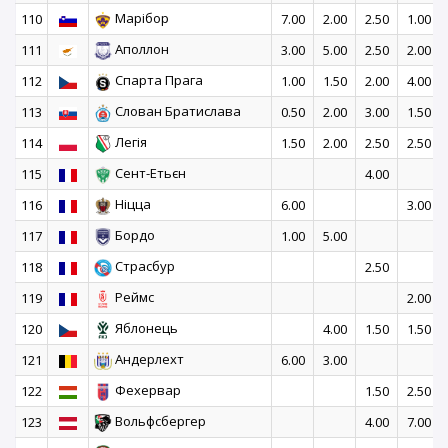
Марібор
110
7.00
2.00
2.50
1.00
Аполлон
111
3.00
5.00
2.50
2.00
Спарта Прага
112
1.00
1.50
2.00
4.00
Слован Братислава
113
0.50
2.00
3.00
1.50
Легія
114
1.50
2.00
2.50
2.50
Сент-Етьєн
115
4.00
Ніцца
116
6.00
3.00
Бордо
117
1.00
5.00
Страсбур
118
2.50
Реймс
119
2.00
Яблонець
120
4.00
1.50
1.50
Андерлехт
121
6.00
3.00
Фехервар
122
1.50
2.50
Вольфсбергер
123
4.00
7.00