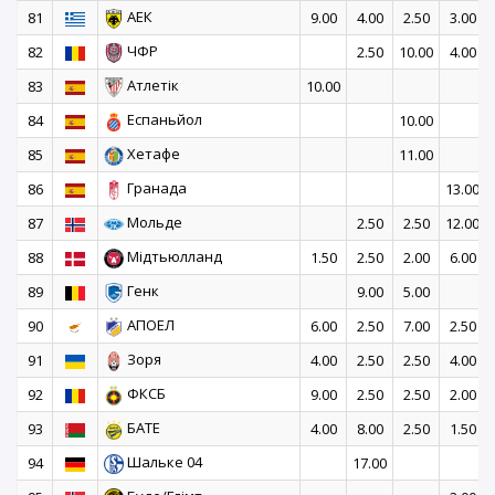
АЕК
81
9.00
4.00
2.50
3.00
ЧФР
82
2.50
10.00
4.00
Атлетік
83
10.00
Еспаньйол
84
10.00
Хетафе
85
11.00
Гранада
86
13.00
Мольде
87
2.50
2.50
12.00
Мідтьюлланд
88
1.50
2.50
2.00
6.00
Генк
89
9.00
5.00
АПОЕЛ
90
6.00
2.50
7.00
2.50
Зоря
91
4.00
2.50
2.50
4.00
ФКСБ
92
9.00
2.50
2.50
2.00
БАТЕ
93
4.00
8.00
2.50
1.50
Шальке 04
94
17.00