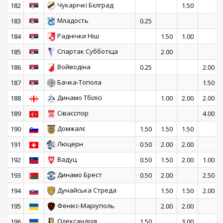
Чукарічкі Бєлград
182
1.50
Младость
183
0.25
Раднічки Ніш
184
1.50
1.00
Спартак Субботіца
185
2.00
Войводіна
186
0.25
2.00
Бачка-Топола
187
1.50
Динамо Тбілісі
188
1.00
2.00
2.00
Сівасспор
189
4.00
Домжалє
190
1.50
1.50
1.50
Люцерн
191
0.50
2.00
2.00
Вадуц
192
0.50
1.50
2.00
1.00
Динамо Брест
193
0.50
2.00
2.50
Дунайська Стреда
194
1.50
1.50
2.00
Фенікс-Маріуполь
195
2.00
2.00
Олександрія
196
1.50
3.00