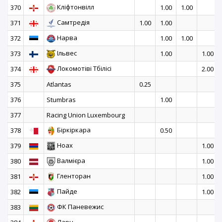
Кліфтонвілл
370
1.00
1.00
Самтредія
371
1.00
1.00
Нарва
372
1.00
1.00
Ільвес
373
1.00
1.00
Локомотіві Тбілісі
374
2.00
375
Atlantas
0.25
376
Stumbras
1.00
377
Racing Union Luxembourg
Біркіркара
378
0.50
Ноах
379
1.00
Валмієра
380
1.00
Гленторан
381
1.00
Пайде
382
1.00
ФК Паневежис
383