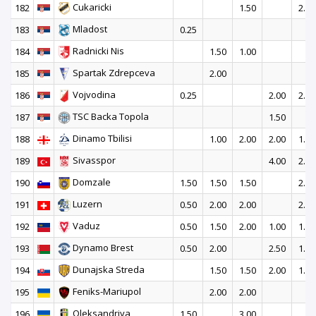
Cukaricki
182
1.50
2.00
Mladost
183
0.25
Radnicki Nis
184
1.50
1.00
Spartak Zdrepceva
185
2.00
Vojvodina
186
0.25
2.00
2.00
TSC Backa Topola
187
1.50
Dinamo Tbilisi
188
1.00
2.00
2.00
1.50
Sivasspor
189
4.00
2.50
Domzale
190
1.50
1.50
1.50
2.00
Luzern
191
0.50
2.00
2.00
2.00
Vaduz
192
0.50
1.50
2.00
1.00
1.50
Dynamo Brest
193
0.50
2.00
2.50
1.50
Dunajska Streda
194
1.50
1.50
2.00
1.50
Feniks-Mariupol
195
2.00
2.00
Oleksandriya
196
1.50
3.00