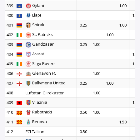
Gjilani
399
1.00
Llapi
400
1.00
Shirak
401
0.25
1.00
St. Patricks
402
1.00
Gandzasar
403
0.25
1.00
Ararat
404
1.50
Sligo Rovers
405
1.00
Glenavon FC
406
1.00
Ballymena United
407
0.25
1.00
408
Luftetari Gjirokaster
1.00
Vllaznia
409
1.50
Rabotnicki
410
0.50
1.00
Renova
411
1.50
412
FCI Tallinn
0.50