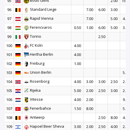
Bodo Glimt
95
2.00
15.0
Standard Liege
96
7.00
6.00
3.00
Rapid Vienna
97
7.00
5.00
4.00
Ferencvaros
98
0.50
1.00
6.00
5.00
3.00
Torino
99
2.50
FC Koln
100
4.00
Hertha Berlin
101
4.00
Freiburg
102
1.00
Union Berlin
103
5.00
Rosenborg
104
4.00
3.00
3.00
2.50
2.50
Rijeka
105
5.00
2.00
2.50
3.00
2.50
Vitesse
106
4.00
2.00
9.00
Fenerbahce
107
1.50
8.00
5.00
Antwerp
108
2.50
8.00
4.00
Hapoel Beer Sheva
109
3.00
2.00
2.50
4.00
2.50