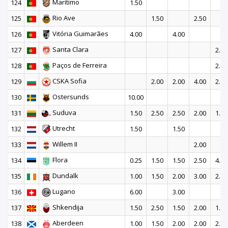
Marítimo
124
1.50
Rio Ave
125
1.50
2.50
Vitória Guimarães
126
4.00
4.00
Santa Clara
127
2.50
Paços de Ferreira
128
2.50
CSKA Sofia
129
2.00
2.00
4.00
2.50
Ostersunds
130
10.00
Suduva
131
1.50
2.50
2.50
2.00
1.50
Utrecht
132
1.50
1.50
Willem II
133
2.00
Flora
134
0.25
1.50
1.50
2.50
4.00
Dundalk
135
1.00
1.50
2.00
3.00
2.00
Lugano
136
6.00
3.00
Shkendija
137
1.50
2.50
1.50
2.00
1.50
Aberdeen
138
1.00
1.50
2.00
2.00
2.50