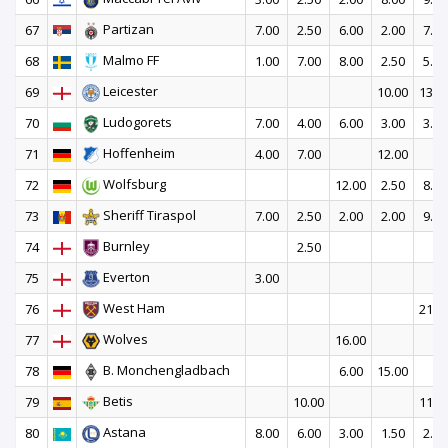
Partizan
67
7.00
2.50
6.00
2.00
7.00
Malmo FF
68
1.00
7.00
8.00
2.50
5.00
Leicester
69
10.00
13.0
Ludogorets
70
7.00
4.00
6.00
3.00
3.00
Hoffenheim
71
4.00
7.00
12.00
Wolfsburg
72
12.00
2.50
8.00
Sheriff Tiraspol
73
7.00
2.50
2.00
2.00
9.00
Burnley
74
2.50
Everton
75
3.00
West Ham
76
21.0
Wolves
77
16.00
B. Monchengladbach
78
6.00
15.00
Betis
79
10.00
11.0
Astana
80
8.00
6.00
3.00
1.50
2.00