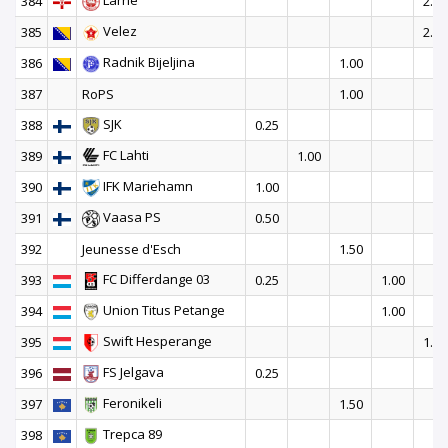
Larne
384
2.00
Velez
385
2.00
Radnik Bijeljina
386
1.00
387
RoPS
1.00
SJK
388
0.25
FC Lahti
389
1.00
IFK Mariehamn
390
1.00
Vaasa PS
391
0.50
392
Jeunesse d'Esch
1.50
FC Differdange 03
393
0.25
1.00
Union Titus Petange
394
1.00
Swift Hesperange
395
1.00
FS Jelgava
396
0.25
Feronikeli
397
1.50
Trepca 89
398