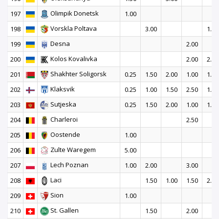
Olimpik Donetsk
197
1.00
Vorskla Poltava
198
3.00
1.50
Desna
199
2.00
Kolos Kovalivka
200
2.00
2.00
Shakhter Soligorsk
201
0.25
1.50
2.00
1.00
1.50
Klaksvik
202
0.25
1.00
1.50
2.50
1.00
Sutjeska
203
0.25
1.50
2.00
1.00
1.50
Charleroi
204
2.50
Oostende
205
1.00
Zulte Waregem
206
5.00
Lech Poznan
207
1.00
2.00
3.00
Laci
208
1.50
1.00
1.50
2.00
Sion
209
1.00
St. Gallen
210
1.50
2.00