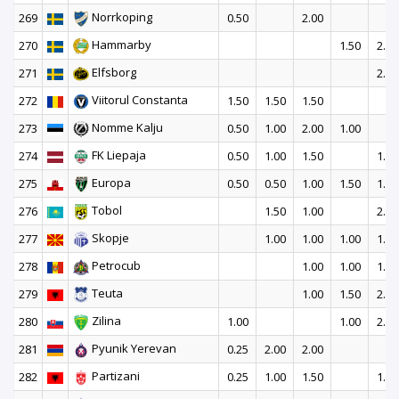
Norrkoping
269
0.50
2.00
Hammarby
270
1.50
2.50
Elfsborg
271
2.50
Viitorul Constanta
272
1.50
1.50
1.50
Nomme Kalju
273
0.50
1.00
2.00
1.00
FK Liepaja
274
0.50
1.00
1.50
1.50
Europa
275
0.50
0.50
1.00
1.50
1.00
Tobol
276
1.50
1.00
2.00
Skopje
277
1.00
1.00
1.00
1.50
Petrocub
278
1.00
1.00
1.50
Teuta
279
1.00
1.50
2.00
Zilina
280
1.00
1.00
2.50
Pyunik Yerevan
281
0.25
2.00
2.00
Partizani
282
0.25
1.00
1.50
1.50