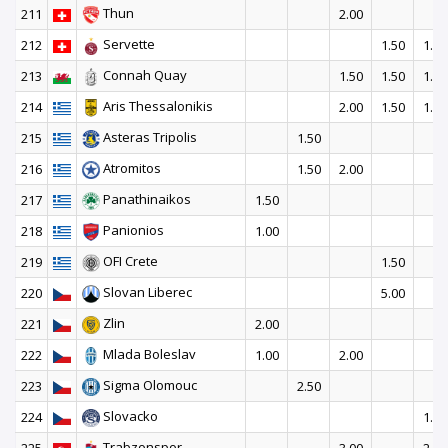
Thun
211
2.00
Servette
212
1.50
1.50
Connah Quay
213
1.50
1.50
1.50
Aris Thessalonikis
214
2.00
1.50
1.50
Asteras Tripolis
215
1.50
Atromitos
216
1.50
2.00
Panathinaikos
217
1.50
Panionios
218
1.00
OFI Crete
219
1.50
Slovan Liberec
220
5.00
Zlin
221
2.00
Mlada Boleslav
222
1.00
2.00
Sigma Olomouc
223
2.50
Slovacko
224
1.50
Trabzonspor