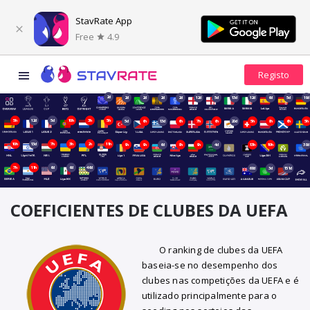
StavRate App
Free
4.9
2d
2d
2d
2d
2d
12d
5d
13d
12d
6d
5d
19d
5h
12d
5d
10h
3h
5h
5d
6h
13d
6h
7h
6h
20d
5h
8h
6h
5h
10h
13d
7h
3h
2h
11h
9h
9h
6d
8h
9h
4d
13h
10h
38d
7h
11h
6d
6d
46d
68d
3d
151d
COEFICIENTES DE CLUBES DA UEFA
O ranking de clubes da UEFA
baseia-se no desempenho dos
clubes nas competições da UEFA e é
utilizado principalmente para o