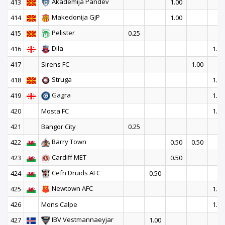
Akademija Pandev
413
1.00
Makedonija GjP
414
1.00
Pelister
415
0.25
Dila
416
1.00
417
Sirens FC
1.00
Struga
418
1.00
Gagra
419
1.00
420
Mosta FC
1.00
421
Bangor City
0.25
Barry Town
422
0.50
0.50
Cardiff MET
423
0.50
Cefn Druids AFC
424
0.50
Newtown AFC
425
1.00
426
Mons Calpe
1.00
IBV Vestmannaeyjar
427
1.00