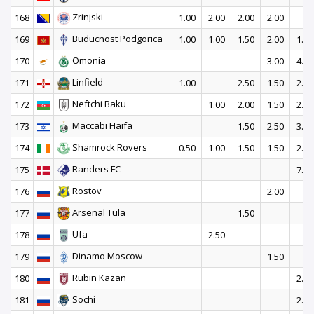
Zrinjski
168
1.00
2.00
2.00
2.00
Buducnost Podgorica
169
1.00
1.00
1.50
2.00
1.50
Omonia
170
3.00
4.00
Linfield
171
1.00
2.50
1.50
2.00
Neftchi Baku
172
1.00
2.00
1.50
2.50
Maccabi Haifa
173
1.50
2.50
3.00
Shamrock Rovers
174
0.50
1.00
1.50
1.50
2.50
Randers FC
175
7.00
Rostov
176
2.00
Arsenal Tula
177
1.50
Ufa
178
2.50
Dinamo Moscow
179
1.50
Rubin Kazan
180
2.00
Sochi
181
2.00