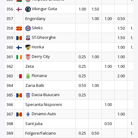
Vikingur Gota
356
1.00
1.50
357
Engordany
1.00
1.00
0.50
Sileks
358
1.50
1.00
Sf.Gheorghe
359
1.50
1.00
Honka
360
1.00
1.50
Derry City
361
0.25
1.00
1.00
362
Zeta
0.25
1.00
1.00
Floriana
363
0.25
2.00
364
Zaria Balti
0.50
1.00
Dacia-Buiucani
365
0.25
366
Speranta Nisporeni
1.00
Dinamo-Auto
367
1.00
368
Sant Julia
0.50
1.00
369
Folgore/Falciano
0.25
0.50
1.50