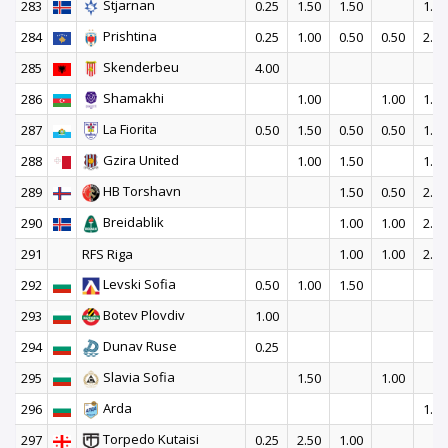
Stjarnan
283
0.25
1.50
1.50
1.00
Prishtina
284
0.25
1.00
0.50
0.50
2.00
Skenderbeu
285
4.00
Shamakhi
286
1.00
1.00
1.50
La Fiorita
287
0.50
1.50
0.50
0.50
1.00
Gzira United
288
1.00
1.50
1.50
HB Torshavn
289
1.50
0.50
2.00
Breidablik
290
1.00
1.00
2.00
291
RFS Riga
1.00
1.00
2.00
Levski Sofia
292
0.50
1.00
1.50
Botev Plovdiv
293
1.00
Dunav Ruse
294
0.25
Slavia Sofia
295
1.50
1.00
Arda
296
1.50
Torpedo Kutaisi
297
0.25
2.50
1.00