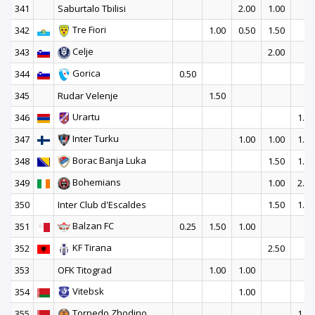
341
Saburtalo Tbilisi
2.00
1.00
Tre Fiori
342
1.00
0.50
1.50
Celje
343
2.00
Gorica
344
0.50
345
Rudar Velenje
1.50
Urartu
346
1.00
Inter Turku
347
1.00
1.00
1.00
Borac Banja Luka
348
1.50
1.50
Bohemians
349
1.00
2.00
350
Inter Club d'Escaldes
1.50
1.50
Balzan FC
351
0.25
1.50
1.00
KF Tirana
352
2.50
353
OFK Titograd
1.00
1.00
Vitebsk
354
1.00
Torpedo Zhodino
355
1.50