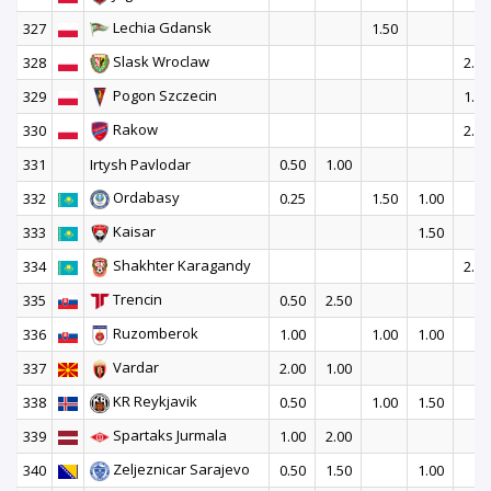
Lechia Gdansk
327
1.50
Slask Wroclaw
328
2.00
Pogon Szczecin
329
1.50
Rakow
330
2.50
331
Irtysh Pavlodar
0.50
1.00
Ordabasy
332
0.25
1.50
1.00
Kaisar
333
1.50
Shakhter Karagandy
334
2.50
Trencin
335
0.50
2.50
Ruzomberok
336
1.00
1.00
1.00
Vardar
337
2.00
1.00
KR Reykjavik
338
0.50
1.00
1.50
Spartaks Jurmala
339
1.00
2.00
Zeljeznicar Sarajevo
340
0.50
1.50
1.00