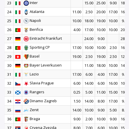
Inter
23
15.00
25.00
9.00
18.0
Atalanta
24
11.00
2.50
20.00
17.00
16.0
Napoli
25
10.00
18.00
19.00
10.00
9.00
Benfica
26
4.00
17.00
10.00
10.00
20.0
Eintracht Frankfurt
27
24.00
9.00
28.0
Sporting CP
28
17.00
10.00
10.00
2.50
16.0
Basel
29
19.00
2.50
19.00
2.50
12.0
Bayer Leverkusen
30
11.00
18.00
10.00
14.0
Lazio
31
17.00
6.00
4.00
17.00
9.00
Slavia Prague
32
6.00
14.00
6.00
16.00
10.0
Rangers
33
0.25
5.00
11.00
15.00
19.0
Dinamo Zagreb
34
1.50
14.00
8.00
17.00
9.00
Zenit
35
14.00
10.00
9.00
5.00
8.00
Braga
36
9.00
2.00
10.00
9.00
16.0
Crvena Zvezda
37
8.00
7.00
6.00
10.00
15.0