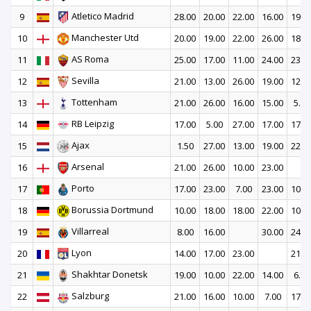
Atletico Madrid
9
28.00
20.00
22.00
16.00
19.0
Manchester Utd
10
20.00
19.00
22.00
26.00
18.0
AS Roma
11
25.00
17.00
11.00
24.00
23.0
Sevilla
12
21.00
13.00
26.00
19.00
12.0
Tottenham
13
21.00
26.00
16.00
15.00
5.00
RB Leipzig
14
17.00
5.00
27.00
17.00
17.0
Ajax
15
1.50
27.00
13.00
19.00
22.0
Arsenal
16
21.00
26.00
10.00
23.00
Porto
17
17.00
23.00
7.00
23.00
10.0
Borussia Dortmund
18
10.00
18.00
18.00
22.00
10.0
Villarreal
19
8.00
16.00
30.00
24.0
Lyon
20
14.00
17.00
23.00
21.0
Shakhtar Donetsk
21
19.00
10.00
22.00
14.00
6.00
Salzburg
22
21.00
16.00
10.00
7.00
17.0