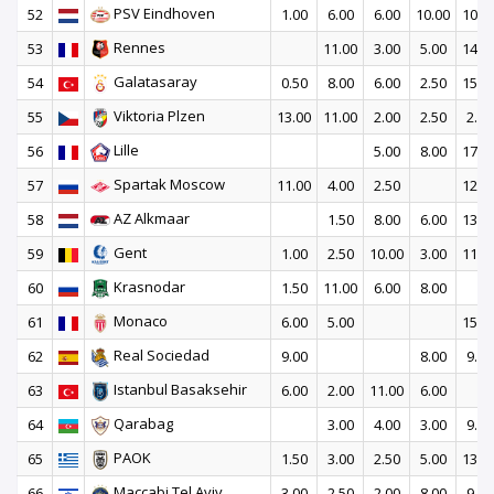
PSV Eindhoven
52
1.00
6.00
6.00
10.00
10.0
Rennes
53
11.00
3.00
5.00
14.0
Galatasaray
54
0.50
8.00
6.00
2.50
15.0
Viktoria Plzen
55
13.00
11.00
2.00
2.50
2.50
Lille
56
5.00
8.00
17.0
Spartak Moscow
57
11.00
4.00
2.50
12.0
AZ Alkmaar
58
1.50
8.00
6.00
13.0
Gent
59
1.00
2.50
10.00
3.00
11.0
Krasnodar
60
1.50
11.00
6.00
8.00
Monaco
61
6.00
5.00
15.0
Real Sociedad
62
9.00
8.00
9.00
Istanbul Basaksehir
63
6.00
2.00
11.00
6.00
Qarabag
64
3.00
4.00
3.00
9.00
PAOK
65
1.50
3.00
2.50
5.00
13.0
Maccabi Tel Aviv
66
3.00
2.50
2.00
8.00
9.00