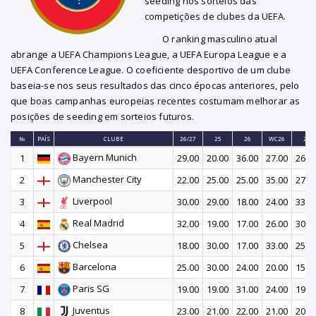
seeding nos sorteios das
competições de clubes da UEFA.
O ranking masculino atual
abrange a UEFA Champions League, a UEFA Europa League e a
UEFA Conference League. O coeficiente desportivo de um clube
baseia-se nos seus resultados das cinco épocas anteriores, pelo
que boas campanhas europeias recentes costumam melhorar as
posições de seeding em sorteios futuros.
№
PAÍS
CLUBE
26/27
25
26
WC26
27
Bayern Munich
1
29.00
20.00
36.00
27.00
26.0
Manchester City
2
22.00
25.00
25.00
35.00
27.0
Liverpool
3
30.00
29.00
18.00
24.00
33.0
Real Madrid
4
32.00
19.00
17.00
26.00
30.0
Chelsea
5
18.00
30.00
17.00
33.00
25.0
Barcelona
6
25.00
30.00
24.00
20.00
15.0
Paris SG
7
19.00
19.00
31.00
24.00
19.0
Juventus
8
23.00
21.00
22.00
21.00
20.0