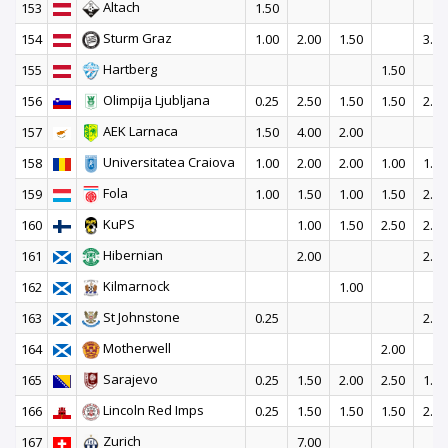
Altach
153
1.50
Sturm Graz
154
1.00
2.00
1.50
3.00
Hartberg
155
1.50
Olimpija Ljubljana
156
0.25
2.50
1.50
1.50
2.00
AEK Larnaca
157
1.50
4.00
2.00
Universitatea Craiova
158
1.00
2.00
2.00
1.00
1.50
Fola
159
1.00
1.50
1.00
1.50
2.50
KuPS
160
1.00
1.50
2.50
2.50
Hibernian
161
2.00
2.00
Kilmarnock
162
1.00
St Johnstone
163
0.25
2.50
Motherwell
164
2.00
Sarajevo
165
0.25
1.50
2.00
2.50
1.00
Lincoln Red Imps
166
0.25
1.50
1.50
1.50
2.50
Zurich
167
7.00