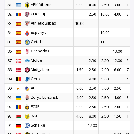
AEK Athens
81
9.00
4.00
2.50
3.00
1.50
CFR Cluj
82
2.50
10.00
4.00
3.00
Athletic Bilbao
83
10.00
Espanyol
84
10.00
Getafe
85
11.00
Granada CF
86
13.00
Molde
87
2.50
2.50
12.00
2.00
Midtjylland
88
1.50
2.50
2.00
6.00
7.00
Genk
89
9.00
5.00
4.00
APOEL
90
6.00
2.50
7.00
2.50
Zorya Luhansk
91
4.00
2.50
2.50
4.00
5.00
FCSB
92
9.00
2.50
2.50
2.00
1.50
BATE
93
4.00
8.00
2.50
1.50
1.50
Schalke
94
17.00