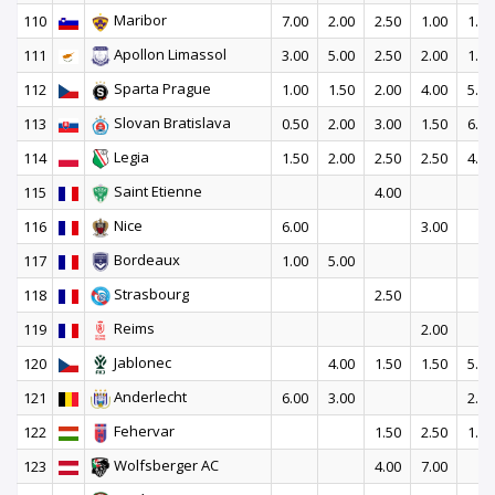
Maribor
110
7.00
2.00
2.50
1.00
1.50
Apollon Limassol
111
3.00
5.00
2.50
2.00
1.50
Sparta Prague
112
1.00
1.50
2.00
4.00
5.00
Slovan Bratislava
113
0.50
2.00
3.00
1.50
6.00
Legia
114
1.50
2.00
2.50
2.50
4.00
Saint Etienne
115
4.00
Nice
116
6.00
3.00
Bordeaux
117
1.00
5.00
Strasbourg
118
2.50
Reims
119
2.00
Jablonec
120
4.00
1.50
1.50
5.00
Anderlecht
121
6.00
3.00
2.50
Fehervar
122
1.50
2.50
1.00
Wolfsberger AC
123
4.00
7.00