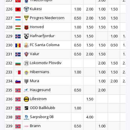
225
3.00
2.50
Kukesi
226
1.00
2.00
1.00
1.50
Progres Niedercorn
227
0.50
2.00
1.50
1.50
Honved
228
1.00
1.50
1.50
1.50
Hafnarfjordur
229
1.50
1.50
1.00
1.50
FC Santa Coloma
230
0.50
1.50
1.50
0.50
1.50
Valur
231
0.50
2.00
1.50
1.50
Lokomotiv Plovdiv
232
2.00
1.50
2.00
Hibernians
233
1.00
1.00
1.50
2.00
Mura
234
1.00
2.00
2.50
Haugesund
235
0.50
2.00
Lillestrom
236
1.50
ODD Ballklubb
237
1.00
Sarpsborg 08
238
4.00
Brann
239
0.50
1.00