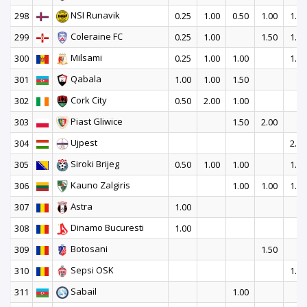
NSI Runavik
298
0.25
1.00
0.50
1.00
1.00
Coleraine FC
299
0.25
1.00
1.50
1.00
Milsami
300
0.25
1.00
1.00
1.50
Qabala
301
1.00
1.00
1.50
Cork City
302
0.50
2.00
1.00
Piast Gliwice
303
1.50
2.00
Ujpest
304
2.00
Siroki Brijeg
305
0.50
1.00
1.00
1.00
Kauno Zalgiris
306
1.00
1.00
1.50
Astra
307
1.00
Dinamo Bucuresti
308
1.00
Botosani
309
1.50
Sepsi OSK
310
1.50
Sabail
311
1.00