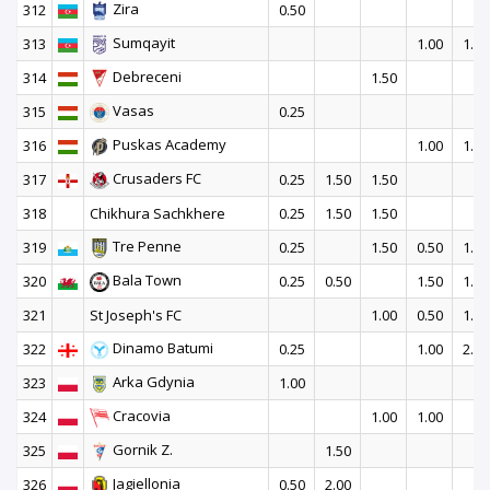
Zira
312
0.50
Sumqayit
313
1.00
1.50
Debreceni
314
1.50
Vasas
315
0.25
Puskas Academy
316
1.00
1.50
Crusaders FC
317
0.25
1.50
1.50
318
Chikhura Sachkhere
0.25
1.50
1.50
Tre Penne
319
0.25
1.50
0.50
1.00
Bala Town
320
0.25
0.50
1.50
1.00
321
St Joseph's FC
1.00
0.50
1.00
Dinamo Batumi
322
0.25
1.00
2.00
Arka Gdynia
323
1.00
Cracovia
324
1.00
1.00
Gornik Z.
325
1.50
Jagiellonia
326
0.50
2.00