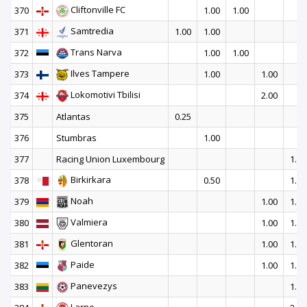
Cliftonville FC
370
1.00
1.00
Samtredia
371
1.00
1.00
Trans Narva
372
1.00
1.00
Ilves Tampere
373
1.00
1.00
Lokomotivi Tbilisi
374
2.00
375
Atlantas
0.25
376
Stumbras
1.00
377
Racing Union Luxembourg
1.00
Birkirkara
378
0.50
1.50
Noah
379
1.00
1.00
Valmiera
380
1.00
1.00
Glentoran
381
1.00
1.00
Paide
382
1.00
1.00
Panevezys
383
1.50