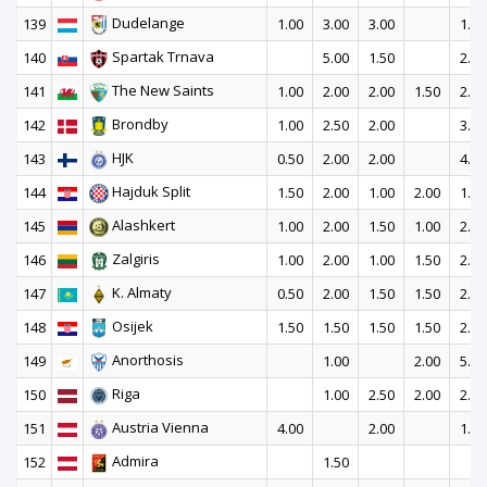
Dudelange
139
1.00
3.00
3.00
1.50
Spartak Trnava
140
5.00
1.50
2.00
The New Saints
141
1.00
2.00
2.00
1.50
2.00
Brondby
142
1.00
2.50
2.00
3.00
HJK
143
0.50
2.00
2.00
4.00
Hajduk Split
144
1.50
2.00
1.00
2.00
1.50
Alashkert
145
1.00
2.00
1.50
1.00
2.50
Zalgiris
146
1.00
2.00
1.00
1.50
2.50
K. Almaty
147
0.50
2.00
1.50
1.50
2.50
Osijek
148
1.50
1.50
1.50
1.50
2.00
Anorthosis
149
1.00
2.00
5.00
Riga
150
1.00
2.50
2.00
2.50
Austria Vienna
151
4.00
2.00
1.50
Admira
152
1.50