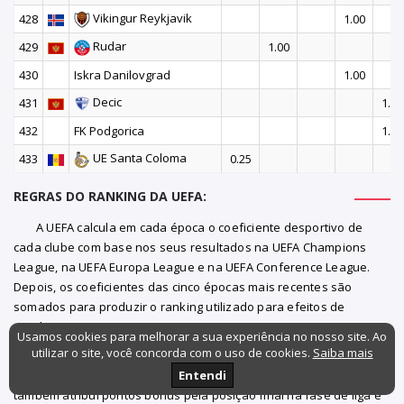
Vikingur Reykjavik
428
1.00
Rudar
429
1.00
430
Iskra Danilovgrad
1.00
Decic
431
1.00
432
FK Podgorica
1.00
UE Santa Coloma
433
0.25
REGRAS DO RANKING DA UEFA:
A UEFA calcula em cada época o coeficiente desportivo de
cada clube com base nos seus resultados na UEFA Champions
League, na UEFA Europa League e na UEFA Conference League.
Depois, os coeficientes das cinco épocas mais recentes são
somados para produzir o ranking utilizado para efeitos de
seeding.
Usamos cookies para melhorar a sua experiência no nosso site. Ao
utilizar o site, você concorda com o uso de cookies.
Saiba mais
Na fase de liga e nas rondas seguintes, os clubes geralmente
recebem 2 pontos por vitória e 1 ponto por empate. A UEFA
Entendi
também atribui pontos bónus pela posição final na fase de liga e