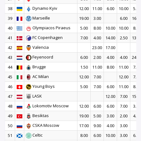
Dynamo Kyiv
38
12.00
11.00
6.00
10.00
5.00
Marseille
39
19.00
3.00
6.00
16.0
Olympiacos Piraeus
40
5.00
8.00
10.00
10.00
8.00
FC Copenhagen
41
7.00
4.00
14.00
2.50
13.0
Valencia
42
23.00
17.00
Feyenoord
43
6.00
2.00
4.00
4.00
24.0
Brugge
44
1.50
11.00
8.00
11.00
7.00
AC Milan
45
12.00
7.00
12.00
7.00
Young Boys
46
5.00
7.00
6.00
11.00
8.00
LASK
47
12.00
7.00
15.0
Lokomotiv Moscow
48
12.00
6.00
6.00
7.00
3.00
Besiktas
49
19.00
5.00
3.00
2.00
4.00
CSKA Moscow
50
17.00
9.00
4.00
3.00
Celtic
51
8.00
6.00
10.00
3.00
6.00