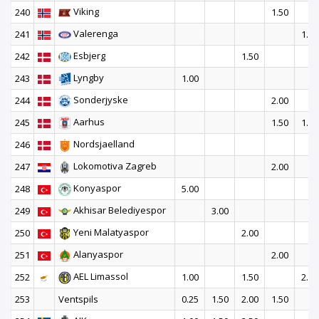
Viking
240
1.50
Valerenga
241
1.50
Esbjerg
242
1.50
Lyngby
243
1.00
Sonderjyske
244
2.00
Aarhus
245
1.50
1.50
Nordsjaelland
246
Lokomotiva Zagreb
247
2.00
Konyaspor
248
5.00
Akhisar Belediyespor
249
3.00
Yeni Malatyaspor
250
2.00
Alanyaspor
251
2.00
AEL Limassol
252
1.00
1.50
2.00
253
Ventspils
0.25
1.50
2.00
1.50