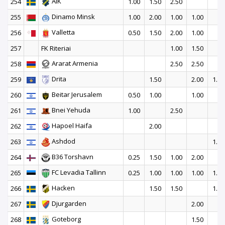
AIK
254
1.00
1.50
2.50
Dinamo Minsk
255
1.00
2.00
1.00
1.00
Valletta
256
0.50
1.50
2.00
1.00
257
FK Riteriai
1.00
1.50
Ararat Armenia
258
2.50
2.50
Drita
259
1.50
2.00
1.50
Beitar Jerusalem
260
0.50
1.00
1.00
Bnei Yehuda
261
1.00
2.50
Hapoel Haifa
262
2.00
Ashdod
263
1.50
B36 Torshavn
264
0.25
1.50
1.00
2.00
FC Levadia Tallinn
265
0.25
1.00
1.00
1.00
1.50
Hacken
266
1.50
1.50
1.50
Djurgarden
267
2.00
Goteborg
268
1.50