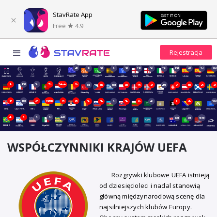
StavRate App
Free
4.9
2d
2d
2d
2d
2d
12d
5d
13d
12d
6d
5d
19d
1h
12d
5d
7h
34min
1h
5d
3h
13d
3h
4h
2h
20d
2h
5h
2h
2h
6h
13d
3h
19min
1h
8h
5h
5h
6d
5h
6h
4d
9h
6h
38d
4h
8h
6d
6d
46d
67d
3d
151d
WSPÓŁCZYNNIKI KRAJÓW UEFA
Rozgrywki klubowe UEFA istnieją
od dziesięcioleci i nadal stanowią
główną międzynarodową scenę dla
najsilniejszych klubów Europy.