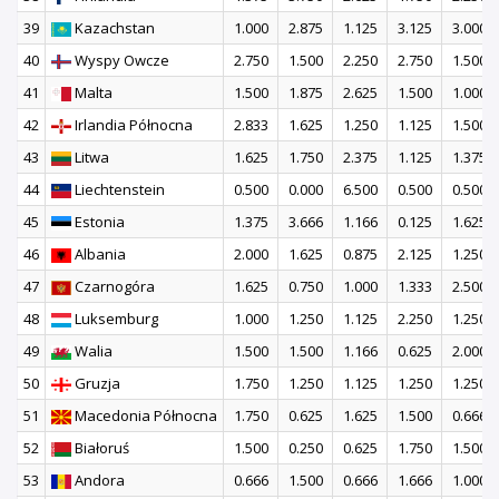
39
Kazachstan
1.000
2.875
1.125
3.125
3.000
40
Wyspy Owcze
2.750
1.500
2.250
2.750
1.500
41
Malta
1.500
1.875
2.625
1.500
1.000
42
Irlandia Północna
2.833
1.625
1.250
1.125
1.500
43
Litwa
1.625
1.750
2.375
1.125
1.375
44
Liechtenstein
0.500
0.000
6.500
0.500
0.500
45
Estonia
1.375
3.666
1.166
0.125
1.625
46
Albania
2.000
1.625
0.875
2.125
1.250
47
Czarnogóra
1.625
0.750
1.000
1.333
2.500
48
Luksemburg
1.000
1.250
1.125
2.250
1.250
49
Walia
1.500
1.500
1.166
0.625
2.000
50
Gruzja
1.750
1.250
1.125
1.250
1.250
51
Macedonia Północna
1.750
0.625
1.625
1.500
0.666
52
Białoruś
1.500
0.250
0.625
1.750
1.500
53
Andora
0.666
1.500
0.666
1.666
1.000