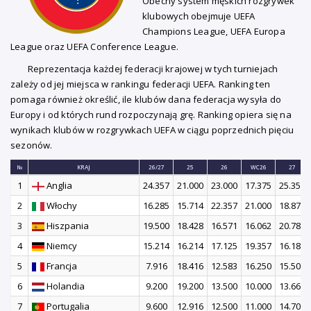
Obecny system męskich rozgrywek
klubowych obejmuje UEFA
Champions League, UEFA Europa
League oraz UEFA Conference League.
Reprezentacja każdej federacji krajowej w tych turniejach
zależy od jej miejsca w rankingu federacji UEFA. Ranking ten
pomaga również określić, ile klubów dana federacja wysyła do
Europy i od których rund rozpoczynają grę. Ranking opiera się na
wynikach klubów w rozgrywkach UEFA w ciągu poprzednich pięciu
sezonów.
№
KRAJ
26/27
25
26
WC26
27
1
Anglia
24.357
21.000
23.000
17.375
25.357
2
Włochy
16.285
15.714
22.357
21.000
18.875
3
Hiszpania
19.500
18.428
16.571
16.062
20.785
4
Niemcy
15.214
16.214
17.125
19.357
16.187
5
Francja
7.916
18.416
12.583
16.250
15.500
6
Holandia
9.200
19.200
13.500
10.000
13.666
7
Portugalia
9.600
12.916
12.500
11.000
14.700