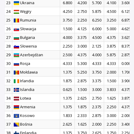
23
Ukraina
6.800
4.200
5.700
4.100
3.600
24
Węgry
4.250
2.750
5.875
4.500
6.125
25
Rumunia
3.750
2.250
6.250
3.250
6.875
26
Słowacja
1.500
4.125
6.000
5.000
4.625
27
Bułgaria
4.000
3.375
4.500
4.375
3.625
28
Słowenia
2.250
3.000
2.125
3.875
8.375
29
Azerbejdżan
2.500
4.375
4.000
5.875
2.875
30
Rosja
4.333
5.300
4.333
4.333
0.000
31
Mołdawia
1.375
5.250
3.750
2.000
1.700
32
Irlandia
1.875
2.875
3.375
1.500
3.900
33
Islandia
0.625
1.500
3.000
3.833
4.375
34
Łotwa
1.375
2.625
2.750
1.625
3.875
35
Armenia
1.375
1.875
2.375
2.250
4.375
36
Kosowo
1.833
2.333
2.875
3.000
2.000
37
Bośnia
2.625
1.625
2.000
2.250
3.400
38
Finlandia
1.375
3.750
2.625
1.750
2.250