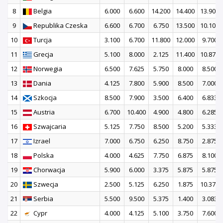
8
Belgia
6.000
6.600
14.200
14.400
13.900
9
Republika Czeska
6.600
6.700
6.750
13.500
10.100
10
Turcja
3.100
6.700
11.800
12.000
9.700
11
Grecja
5.100
8.000
2.125
11.400
10.875
12
Norwegia
6.500
7.625
5.750
8.000
8.500
13
Dania
4.125
7.800
5.900
8.500
7.000
14
Szkocja
8.500
7.900
3.500
6.400
6.833
15
Austria
6.700
10.400
4.900
4.800
6.285
16
Szwajcaria
5.125
7.750
8.500
5.200
5.333
17
Izrael
7.000
6.750
6.250
8.750
2.875
18
Polska
4.000
4.625
7.750
6.875
8.100
19
Chorwacja
5.900
6.000
3.375
5.875
5.875
20
Szwecja
2.500
5.125
6.250
1.875
10.375
21
Serbia
5.500
9.500
5.375
1.400
3.083
22
Cypr
4.000
4.125
5.100
3.750
7.600