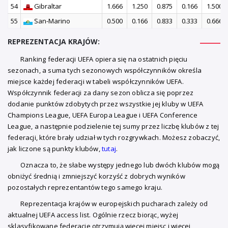
54
Gibraltar
1.666
1.250
0.875
0.166
1.500
55
San-Marino
0.500
0.166
0.833
0.333
0.666
REPREZENTACJA KRAJÓW:
Ranking federacji UEFA opiera się na ostatnich pięciu
sezonach, a suma tych sezonowych współczynników określa
miejsce każdej federacji w tabeli współczynników UEFA.
Współczynnik federacji za dany sezon oblicza się poprzez
dodanie punktów zdobytych przez wszystkie jej kluby w UEFA
Champions League, UEFA Europa League i UEFA Conference
League, a następnie podzielenie tej sumy przez liczbę klubów z tej
federacji, które brały udział w tych rozgrywkach. Możesz zobaczyć,
jak liczone są punkty klubów,
tutaj
.
Oznacza to, że słabe występy jednego lub dwóch klubów mogą
obniżyć średnią i zmniejszyć korzyść z dobrych wyników
pozostałych reprezentantów tego samego kraju.
Reprezentacja krajów w europejskich pucharach zależy od
aktualnej UEFA access list. Ogólnie rzecz biorąc, wyżej
sklasyfikowane federacje otrzymują więcej miejsc i więcej