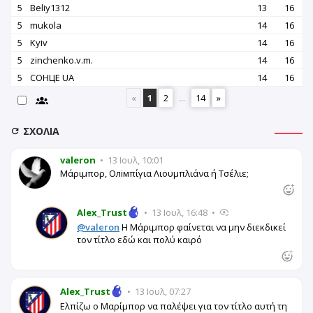
5
Beliy1312
13
16
5
mukola
14
16
5
Kyiv
14
16
5
zinchenko.v.m.
14
16
5
СОНЦЕ UA
14
16
«
1
2
...
14
»
ΣΧΌΛΙΑ
valeron
•
13 Ιουλ, 10:01
Μάριμπορ, Οлімπίγια Λιουμπλιάνα ή Τσέλιε;
Alex_Trust
•
13 Ιουλ, 16:48
•
@valeron
Η Μάριμπορ φαίνεται να μην διεκδικεί
τον τίτλο εδώ και πολύ καιρό
Alex_Trust
•
13 Ιουλ, 07:27
Ελπίζω ο Μαρίμπορ να παλέψει για τον τίτλο αυτή τη