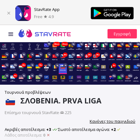
StavRate App
Free
4.9
4η
36λεπ
21λεπ
5η
5η
15η
8η
15η
15η
9η
8η
22η
1η
15η
2η
1η
1η
1η
8η
23ώ
15η
1η
23ώ
23ώ
22η
1η
1η
1η
1η
1η
15η
22ώ
1η
16ώ
1η
1η
2η
8η
1η
1η
6η
6ώ
1η
40η
2η
4ώ
2η
9η
49η
70η
6η
153η
Τουρνουά προβλέψεων
ΣΛΟΒΕΝΊΑ. PRVA LIGA
Επίσημο τουρνουά StavRate
·
225
Κανόνες του παιχνιδιού
Ακριβές αποτέλεσμα:
+3
Σωστό αποτέλεσμα αγώνα:
+2
Λάθος αποτέλεσμα:
0