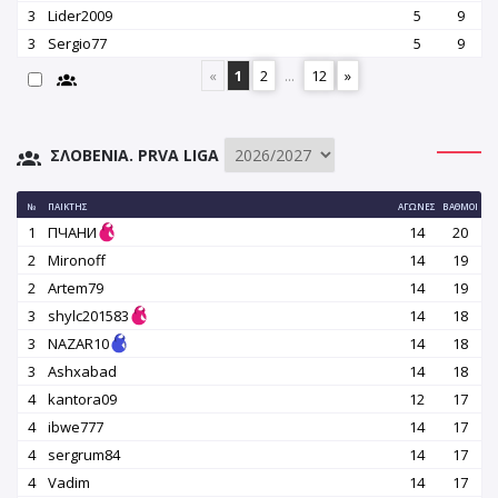
3
Lider2009
5
9
3
Sergio77
5
9
«
1
2
...
12
»
ΣΛΟΒΕΝΊΑ. PRVA LIGA
№
ΠΑΊΚΤΗΣ
ΑΓΏΝΕΣ
ΒΑΘΜΟΊ
1
ПЧАНИ
14
20
2
Mironoff
14
19
2
Artem79
14
19
3
shylc201583
14
18
3
NAZAR10
14
18
3
Ashxabad
14
18
4
kantora09
12
17
4
ibwe777
14
17
4
sergrum84
14
17
4
Vadim
14
17