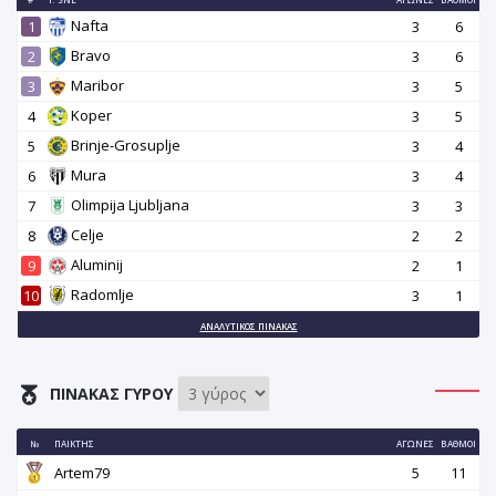
Nafta
1
3
6
Bravo
2
3
6
Maribor
3
3
5
Koper
4
3
5
Brinje-Grosuplje
5
3
4
Mura
6
3
4
Olimpija Ljubljana
7
3
3
Celje
8
2
2
Aluminij
9
2
1
Radomlje
10
3
1
ΑΝΑΛΥΤΙΚΌΣ ΠΊΝΑΚΑΣ
ΠΊΝΑΚΑΣ ΓΎΡΟΥ
№
ΠΑΊΚΤΗΣ
ΑΓΏΝΕΣ
ΒΑΘΜΟΊ
Artem79
5
11