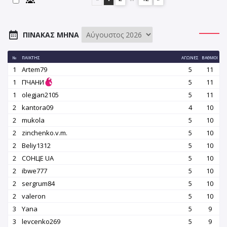
ΠΊΝΑΚΑΣ ΜΉΝΑ
№
ΠΑΊΚΤΗΣ
ΑΓΏΝΕΣ
ΒΑΘΜΟΊ
1
Artem79
5
11
1
ПЧАНИ
5
11
1
olegjan2105
5
11
2
kantora09
4
10
2
mukola
5
10
2
zinchenko.v.m.
5
10
2
Beliy1312
5
10
2
СОНЦЕ UA
5
10
2
ibwe777
5
10
2
sergrum84
5
10
2
valeron
5
10
3
Yana
5
9
3
levcenko269
5
9