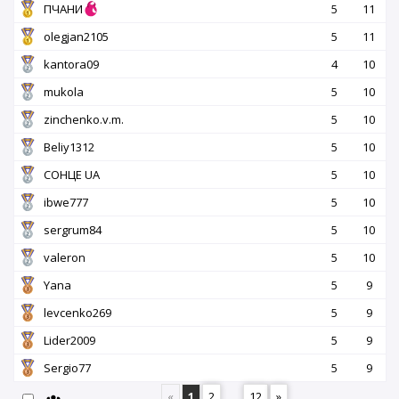
ПЧАНИ
5
11
olegjan2105
5
11
kantora09
4
10
mukola
5
10
zinchenko.v.m.
5
10
Beliy1312
5
10
СОНЦЕ UA
5
10
ibwe777
5
10
sergrum84
5
10
valeron
5
10
Yana
5
9
levcenko269
5
9
Lider2009
5
9
Sergio77
5
9
«
1
2
...
12
»